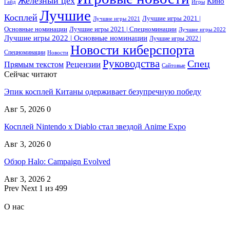
Железный цех
Кино
Гайд
Игры
Лучшие
Косплей
Лучшие игры 2021 |
Лучшие игры 2021
Основные номинации
Лучшие игры 2021 | Спецноминации
Лучшие игры 2022
Лучшие игры 2022 | Основные номинации
Лучшие игры 2022 |
Новости киберспорта
Спецноминации
Новости
Руководства
Спец
Прямым текстом
Рецензии
Сайтовые
Сейчас читают
Эпик косплей Китаны одерживает безупречную победу
Авг 5, 2026
0
Косплей Nintendo x Diablo стал звездой Anime Expo
Авг 3, 2026
0
Обзор Halo: Campaign Evolved
Авг 3, 2026
2
Prev
Next
1 из 499
О нас