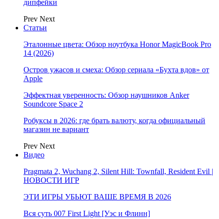
дипфейки
Prev
Next
Статьи
Эталонные цвета: Обзор ноутбука Honor MagicBook Pro
14 (2026)
Остров ужасов и смеха: Обзор сериала «Бухта вдов» от
Apple
Эффектная уверенность: Обзор наушников Anker
Soundcore Space 2
Робуксы в 2026: где брать валюту, когда официальный
магазин не вариант
Prev
Next
Видео
Pragmata 2, Wuchang 2, Silent Hill: Townfall, Resident Evil |
НОВОСТИ ИГР
ЭТИ ИГРЫ УБЬЮТ ВАШЕ ВРЕМЯ В 2026
Вся суть 007 First Light [Уэс и Флинн]