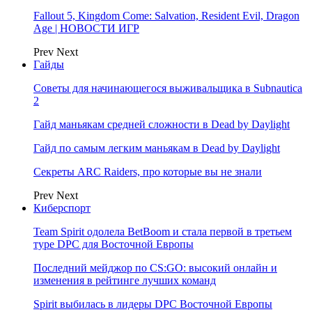
Fallout 5, Kingdom Come: Salvation, Resident Evil, Dragon
Age | НОВОСТИ ИГР
Prev
Next
Гайды
Советы для начинающегося выживальщика в Subnautica
2
Гайд маньякам средней сложности в Dead by Daylight
Гайд по самым легким маньякам в Dead by Daylight
Секреты ARC Raiders, про которые вы не знали
Prev
Next
Киберспорт
Team Spirit одолела BetBoom и стала первой в третьем
туре DPC для Восточной Европы
Последний мейджор по CS:GO: высокий онлайн и
изменения в рейтинге лучших команд
Spirit выбилась в лидеры DPC Восточной Европы