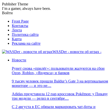
Publisher Theme
I’m a gamer, always have been.
Войти
Front Page
Контакты
Лента
Политика сайта
Карта
Реклама на сайте
WASDer - новости об играх -
Новости
Рунет снова «прилёг»: пользователи жалуются на сбои
Ozon, Roblox, «Яндекса» и банков
9 тысяч человек прошли Baldur’s Gate 3 на вертикальном
мониторе — и это не…
Adidas представила 12 пар кроссовок Pokémon: у Пикачу
три модели — релиз в сентябре…
С 2 августа в ЕС обязали маркировать чат-боты и