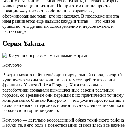
Бионис и Мехонис — гигантские титаны, на телах которых
живут целые цивилизации. Но при этом они не просто
локации — у них есть собственные характеры,
сформированные теми, кто их населяет. В продолжении эта
идея развивается ещё дальше: каждый титан — это живое
существо, что делает их одновременно и персонажами, и
частью мира.
Серия Yakuza
Камурочо
Вряд ли можно найти ещё один виртуальный город, который
чувствуется таким же живым, как и места действия серий
франшизы Yakuza (Like a Dragon). Хотя изначально
разработчики создавали вымышленные версии реальных
городов, со временем они перешли к их практически точному
копированию. Однако Камурочо — это уже не просто копия, а
самостоятельный персонаж и один из самых запоминающихся
городов в истории видеоигр.
Камурочо — детально воссозданный образ токийского района
Кабуки-тё, а его роль в повествовании становилась всё важнее