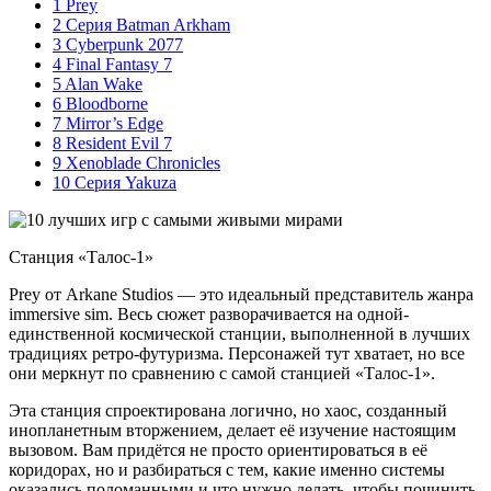
1
Prey
2
Серия Batman Arkham
3
Cyberpunk 2077
4
Final Fantasy 7
5
Alan Wake
6
Bloodborne
7
Mirror’s Edge
8
Resident Evil 7
9
Xenoblade Chronicles
10
Серия Yakuza
Станция «Талос-1»
Prey от Arkane Studios — это идеальный представитель жанра
immersive sim. Весь сюжет разворачивается на одной-
единственной космической станции, выполненной в лучших
традициях ретро-футуризма. Персонажей тут хватает, но все
они меркнут по сравнению с самой станцией «Талос-1».
Эта станция спроектирована логично, но хаос, созданный
инопланетным вторжением, делает её изучение настоящим
вызовом. Вам придётся не просто ориентироваться в её
коридорах, но и разбираться с тем, какие именно системы
оказались поломанными и что нужно делать, чтобы починить