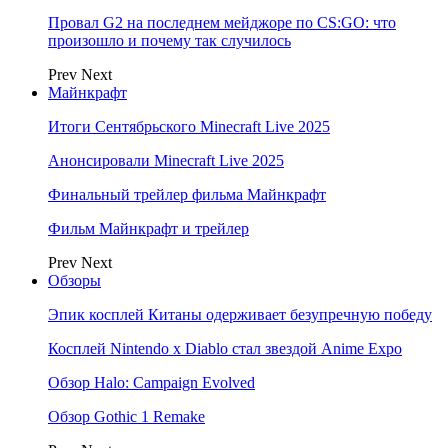
Провал G2 на последнем мейджоре по CS:GO: что
произошло и почему так случилось
Prev
Next
Майнкрафт
Итоги Сентябрьского Minecraft Live 2025
Анонсировали Minecraft Live 2025
Финальный трейлер фильма Майнкрафт
Фильм Майнкрафт и трейлер
Prev
Next
Обзоры
Эпик косплей Китаны одерживает безупречную победу
Косплей Nintendo x Diablo стал звездой Anime Expo
Обзор Halo: Campaign Evolved
Обзор Gothic 1 Remake