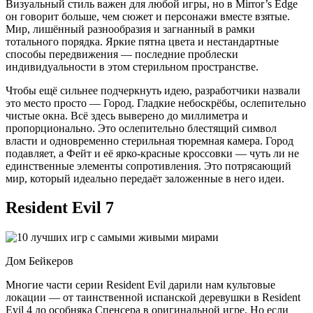
Визуальный стиль важен для любой игры, но в Mirror’s Edge
он говорит больше, чем сюжет и персонажи вместе взятые.
Мир, лишённый разнообразия и загнанный в рамки
тотального порядка. Яркие пятна цвета и нестандартные
способы передвижения — последние проблески
индивидуальности в этом стерильном пространстве.
Чтобы ещё сильнее подчеркнуть идею, разработчики назвали
это место просто — Город. Гладкие небоскрёбы, ослепительно
чистые окна. Всё здесь выверено до миллиметра и
пропорционально. Это ослепительно блестящий символ
власти и одновременно стерильная тюремная камера. Город
подавляет, а Фейт и её ярко-красные кроссовки — чуть ли не
единственные элементы сопротивления. Это потрясающий
мир, который идеально передаёт заложенные в него идеи.
Resident Evil 7
Дом Бейкеров
Многие части серии Resident Evil дарили нам культовые
локации — от таинственной испанской деревушки в Resident
Evil 4 до особняка Спенсера в оригинальной игре. Но если