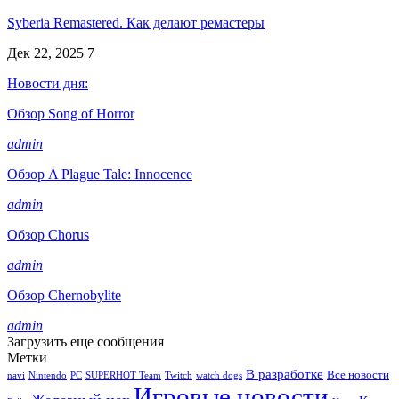
Syberia Remastered. Как делают ремастеры
Дек 22, 2025
7
Новости дня:
Обзор Song of Horror
admin
Обзор A Plague Tale: Innocence
admin
Обзор Chorus
admin
Обзор Chernobylite
admin
Загрузить еще сообщения
Метки
В разработке
Все новости
navi
Nintendo
PC
SUPERHOT Team
Twitch
watch dogs
Игровые новости