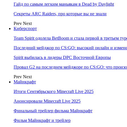
Гайд по самым легким маньякам в Dead by Daylight
Секреты ARC Raiders, про которые вы не знали
Prev
Next
Киберспорт
Team Spirit одолела BetBoom и стала первой в третьем т
Последний мейджор по CS:GO: высокий онлайн и измене
Spirit выбилась в лидеры DPC Восточной Европы
Провал G2 на последнем мейджоре по CS:GO: что произо
Prev
Next
Майнкрафт
Итоги Сентябрьского Minecraft Live 2025
Анонсировали Minecraft Live 2025
Финальный трейлер фильма Майнкрафт
Фильм Майнкрафт и трейлер