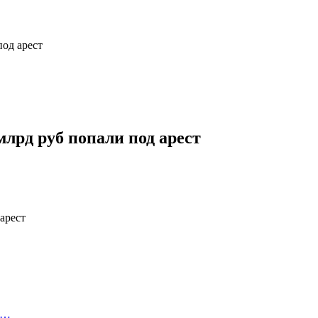
под арест
млрд руб попали под арест
в…