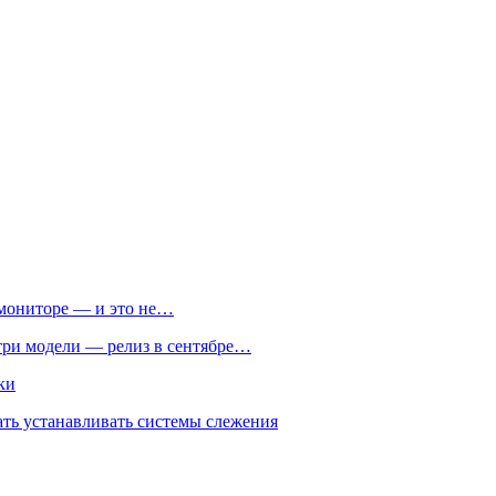
м мониторе — и это не…
 три модели — релиз в сентябре…
ки
ть устанавливать системы слежения