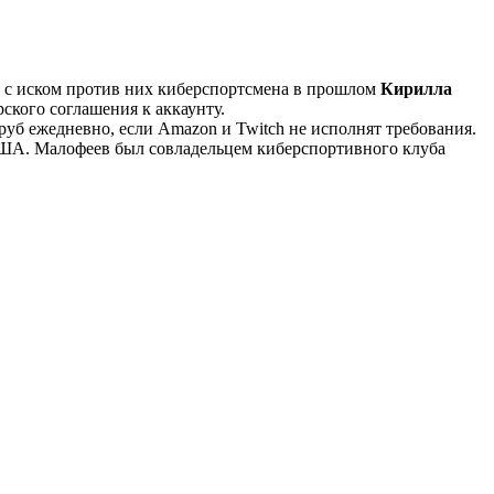
о с иском против них киберспортсмена в прошлом
Кирилла
рского соглашения к аккаунту.
руб ежедневно, если Amazon и Twitch не исполнят требования.
США. Малофеев был совладельцем киберспортивного клуба