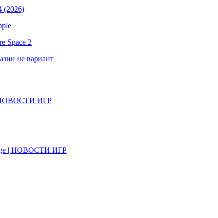
 (2026)
pple
e Space 2
газин не вариант
il | НОВОСТИ ИГР
on Age | НОВОСТИ ИГР