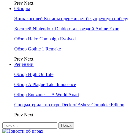
Prev
Next
Обзоры
Эпик косплей Китаны одерживает безупречную победу
Косплей Nintendo x Diablo стал звездой Anime Expo
Обзор Halo: Campaign Evolved
Обзор Gothic 1 Remake
Prev
Next
Рецензии
Обзор High On Life
Обзор A Plague Tale: Innocence
Обзор Endzone — A World Apart
Спецматериал по игре Deck of Ashes: Complete Edition
Prev
Next