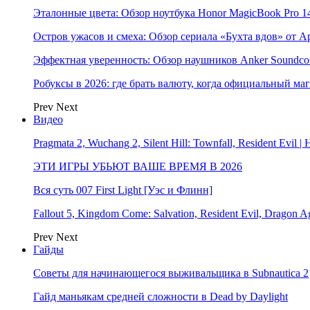
Эталонные цвета: Обзор ноутбука Honor MagicBook Pro 14
Остров ужасов и смеха: Обзор сериала «Бухта вдов» от A
Эффектная уверенность: Обзор наушников Anker Soundcor
Робуксы в 2026: где брать валюту, когда официальный ма
Prev
Next
Видео
Pragmata 2, Wuchang 2, Silent Hill: Townfall, Resident Ev
ЭТИ ИГРЫ УБЬЮТ ВАШЕ ВРЕМЯ В 2026
Вся суть 007 First Light [Уэс и Флинн]
Fallout 5, Kingdom Come: Salvation, Resident Evil, Drag
Prev
Next
Гайды
Советы для начинающегося выживальщика в Subnautica 2
Гайд маньякам средней сложности в Dead by Daylight