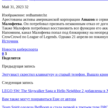
Май 31, 2023
32
Изображение: redhamster.bz
Арестованы активы американской корпорации
Amazon
и серв
Малофеева
. Он потребовал признать незаконным отказ от дог
Также Малофеев потребовал восстановить все функции его акка
Напомним, канал Малофеева попал под блокировку на неопред
CrowCrowd по League of Legends. Однако 21 апреля он покину
Источник
Новости киберспорта
0
3
Поделится
Предыдущая запись
Энтузиаст скрестил клавиатуру и старый телефон. Вышло крин
Следующая запись
LEGO SW: The Skywalker Saga и Hello Neighbor 2 добавлены в 
Вам также могут понравиться
Еще от автора
Team Spirit одолела BetBoom и стала первой в третьем туре DP