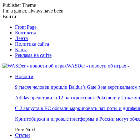
Publisher Theme
I’m a gamer, always have been.
Войти
Front Page
Контакты
Лента
Политика сайта
Карта
Реклама на сайте
WASDer - новости об играх -
Новости
9 тысяч человек прошли Baldur’s Gate 3 на вертикально
Adidas представила 12 пар кроссовок Pokémon: у Пикачу
С 2 августа в ЕС обязали маркировать чат-боты и дипфей
Криптобиржи и игровые платформы в России могут обяза
Prev
Next
Статьи