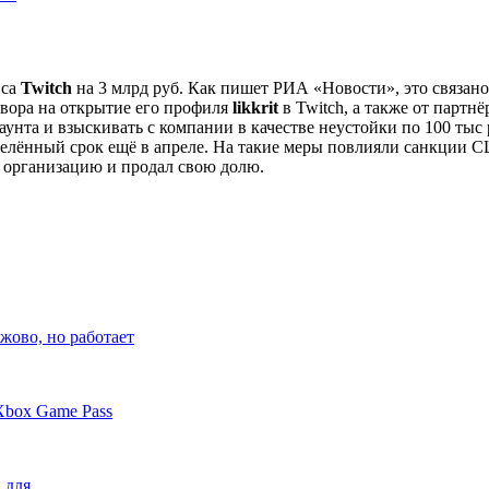
иса
Twitch
на 3 млрд руб. Как пишет РИА «Новости», это связан
овора на открытие его профиля
likkrit
в Twitch, а также от партнё
унта и взыскивать с компании в качестве неустойки по 100 тыс 
елённый срок ещё в апреле. На такие меры повлияли санкции 
л организацию и продал свою долю.
жово, но работает
Xbox Game Pass
C для…