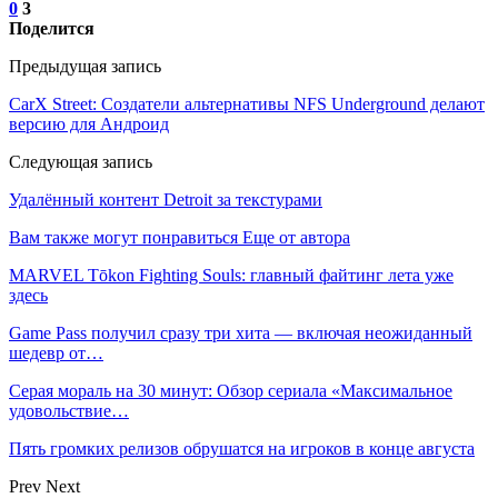
0
3
Поделится
Предыдущая запись
CarX Street: Создатели альтернативы NFS Underground делают
версию для Андроид
Следующая запись
Удалённый контент Detroit за текстурами
Вам также могут понравиться
Еще от автора
MARVEL Tōkon Fighting Souls: главный файтинг лета уже
здесь
Game Pass получил сразу три хита — включая неожиданный
шедевр от…
Серая мораль на 30 минут: Обзор сериала «Максимальное
удовольствие…
Пять громких релизов обрушатся на игроков в конце августа
Prev
Next