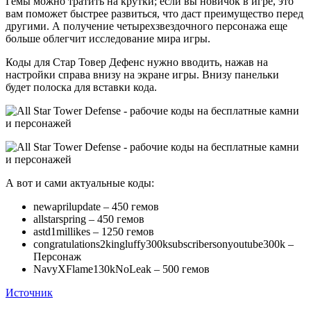
Гемы можно тратить на крутки; если вы новичок в игре, это
вам поможет быстрее развиться, что даст преимущество перед
другими. А получение четырехзвездочного персонажа еще
больше облегчит исследование мира игры.
Коды для Стар Товер Дефенс нужно вводить, нажав на
настройки справа внизу на экране игры. Внизу панельки
будет полоска для вставки кода.
А вот и сами актуальные коды:
newaprilupdate – 450 гемов
allstarspring – 450 гемов
astd1millikes – 1250 гемов
congratulations2kingluffy300ksubscribersonyoutube300k –
Персонаж
NavyXFlame130kNoLeak – 500 гемов
Источник