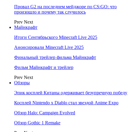
Провал G2 на последнем мейджоре по CS:GO: что
произошло и почему так случилось
Prev
Next
Майнкрафт
Итоги Сентябрьского Minecraft Live 2025
Анонсировали Minecraft Live 2025
Финальный трейлер фильма Майнкрафт
Фильм Майнкрафт и трейлер
Prev
Next
Обзоры
Эпик косплей Китаны одерживает безупречную победу
Косплей Nintendo x Diablo стал звездой Anime Expo
Обзор Halo: Campaign Evolved
Обзор Gothic 1 Remake