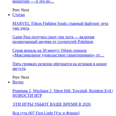
мониторе — и это не…
Prev
Next
Статьи
MARVEL Tōkon Fighting Souls: главный файтинг лета
уже здесь
Game Pass получил сразу три хита — включая
неожиданный шедевр от создателей Pokémon
Серая мораль на 30 минут: Обзор сериала
«Максимальное удовольствие гарантировано» от…
Пять громких релизов обрушатся на игроков в конце
августа
Prev
Next
Видео
Pragmata 2, Wuchang 2, Silent Hill: Townfall, Resident Evil |
НОВОСТИ ИГР
ЭТИ ИГРЫ УБЬЮТ ВАШЕ ВРЕМЯ В 2026
Вся суть 007 First Light [Уэс и Флинн]