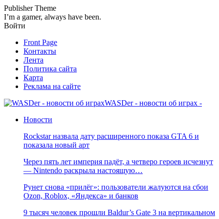
Publisher Theme
I’m a gamer, always have been.
Войти
Front Page
Контакты
Лента
Политика сайта
Карта
Реклама на сайте
WASDer - новости об играх -
Новости
Rockstar назвала дату расширенного показа GTA 6 и
показала новый арт
Через пять лет империя падёт, а четверо героев исчезнут
— Nintendo раскрыла настоящую…
Рунет снова «прилёг»: пользователи жалуются на сбои
Ozon, Roblox, «Яндекса» и банков
9 тысяч человек прошли Baldur’s Gate 3 на вертикальном