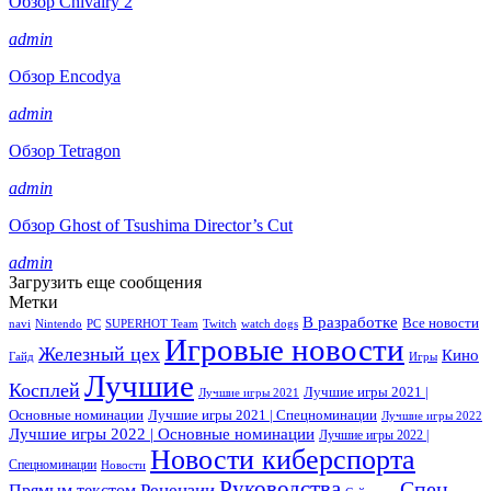
Обзор Chivalry 2
admin
Обзор Encodya
admin
Обзор Tetragon
admin
Обзор Ghost of Tsushima Director’s Cut
admin
Загрузить еще сообщения
Метки
В разработке
Все новости
navi
Nintendo
PC
SUPERHOT Team
Twitch
watch dogs
Игровые новости
Железный цех
Кино
Гайд
Игры
Лучшие
Косплей
Лучшие игры 2021 |
Лучшие игры 2021
Основные номинации
Лучшие игры 2021 | Спецноминации
Лучшие игры 2022
Лучшие игры 2022 | Основные номинации
Лучшие игры 2022 |
Новости киберспорта
Спецноминации
Новости
Руководства
Спец
Прямым текстом
Рецензии