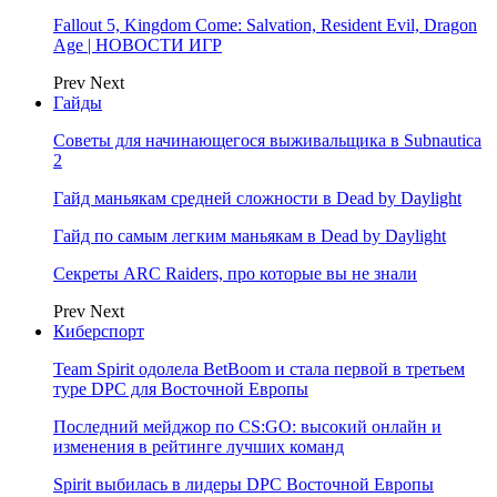
Fallout 5, Kingdom Come: Salvation, Resident Evil, Dragon
Age | НОВОСТИ ИГР
Prev
Next
Гайды
Советы для начинающегося выживальщика в Subnautica
2
Гайд маньякам средней сложности в Dead by Daylight
Гайд по самым легким маньякам в Dead by Daylight
Секреты ARC Raiders, про которые вы не знали
Prev
Next
Киберспорт
Team Spirit одолела BetBoom и стала первой в третьем
туре DPC для Восточной Европы
Последний мейджор по CS:GO: высокий онлайн и
изменения в рейтинге лучших команд
Spirit выбилась в лидеры DPC Восточной Европы