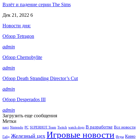
Взлёт и падение серии The Sims
Дек 21, 2022
6
Новости дня:
Обзор Tetragon
admin
Обзор Chernobylite
admin
Обзор Death Stranding Director’s Cut
admin
Обзор Desperados III
admin
Загрузить еще сообщения
Метки
В разработке
Все новости
navi
Nintendo
PC
SUPERHOT Team
Twitch
watch dogs
Игровые новости
Железный цех
Кино
Гайд
Игры