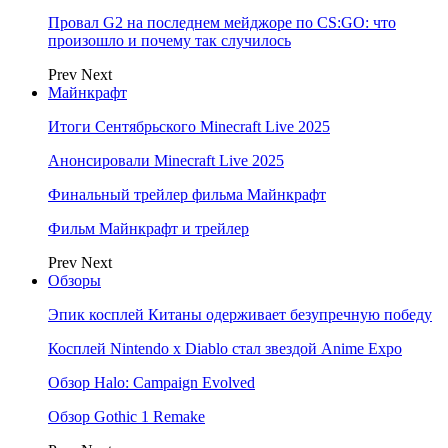
Провал G2 на последнем мейджоре по CS:GO: что
произошло и почему так случилось
Prev
Next
Майнкрафт
Итоги Сентябрьского Minecraft Live 2025
Анонсировали Minecraft Live 2025
Финальный трейлер фильма Майнкрафт
Фильм Майнкрафт и трейлер
Prev
Next
Обзоры
Эпик косплей Китаны одерживает безупречную победу
Косплей Nintendo x Diablo стал звездой Anime Expo
Обзор Halo: Campaign Evolved
Обзор Gothic 1 Remake