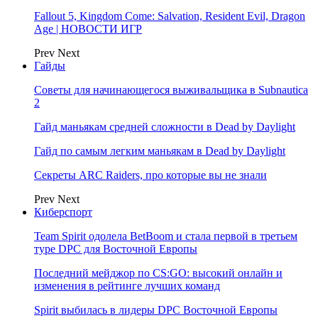
Fallout 5, Kingdom Come: Salvation, Resident Evil, Dragon
Age | НОВОСТИ ИГР
Prev
Next
Гайды
Советы для начинающегося выживальщика в Subnautica
2
Гайд маньякам средней сложности в Dead by Daylight
Гайд по самым легким маньякам в Dead by Daylight
Секреты ARC Raiders, про которые вы не знали
Prev
Next
Киберспорт
Team Spirit одолела BetBoom и стала первой в третьем
туре DPC для Восточной Европы
Последний мейджор по CS:GO: высокий онлайн и
изменения в рейтинге лучших команд
Spirit выбилась в лидеры DPC Восточной Европы