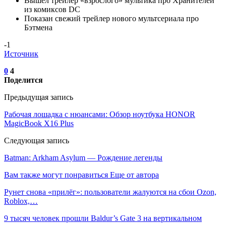
Вышел трейлер «взрослого» мультика про Хранителей
из комиксов DC
Показан свежий трейлер нового мультсериала про
Бэтмена
-1
Источник
0
4
Поделится
Предыдущая запись
Рабочая лошадка с нюансами: Обзор ноутбука HONOR
MagicBook X16 Plus
Следующая запись
Batman: Arkham Asylum — Рождение легенды
Вам также могут понравиться
Еще от автора
Рунет снова «прилёг»: пользователи жалуются на сбои Ozon,
Roblox,…
9 тысяч человек прошли Baldur’s Gate 3 на вертикальном