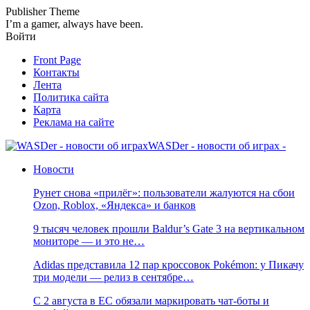
Publisher Theme
I’m a gamer, always have been.
Войти
Front Page
Контакты
Лента
Политика сайта
Карта
Реклама на сайте
WASDer - новости об играх -
Новости
Рунет снова «прилёг»: пользователи жалуются на сбои
Ozon, Roblox, «Яндекса» и банков
9 тысяч человек прошли Baldur’s Gate 3 на вертикальном
мониторе — и это не…
Adidas представила 12 пар кроссовок Pokémon: у Пикачу
три модели — релиз в сентябре…
С 2 августа в ЕС обязали маркировать чат-боты и