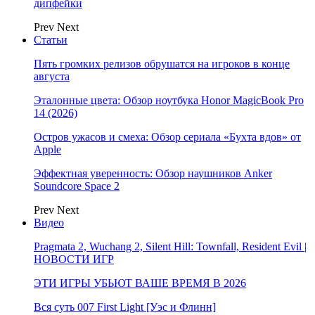
дипфейки
Prev
Next
Статьи
Пять громких релизов обрушатся на игроков в конце
августа
Эталонные цвета: Обзор ноутбука Honor MagicBook Pro
14 (2026)
Остров ужасов и смеха: Обзор сериала «Бухта вдов» от
Apple
Эффектная уверенность: Обзор наушников Anker
Soundcore Space 2
Prev
Next
Видео
Pragmata 2, Wuchang 2, Silent Hill: Townfall, Resident Evil |
НОВОСТИ ИГР
ЭТИ ИГРЫ УБЬЮТ ВАШЕ ВРЕМЯ В 2026
Вся суть 007 First Light [Уэс и Флинн]