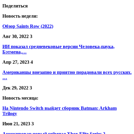
Поделиться
Новость недели:
Обзор Saints Row (2022)
Авг 30, 2022
3
ИИ показал средневековые версии Человека-паука,
Бэтмена,…
Апр 27, 2023
4
Американцы внезапно и приятно порадовали всех русских.
…
Дек 29, 2022
3
Новость месяца:
На Nintendo Switch выйдет сборник Batman: Arkham
Trilogy
Июн 21, 2023
3
Анонсирован новый геймпад Xbox Elite Series 2