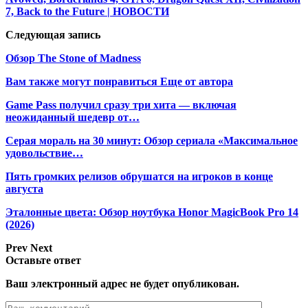
7, Back to the Future | НОВОСТИ
Следующая запись
Обзор The Stone of Madness
Вам также могут понравиться
Еще от автора
Game Pass получил сразу три хита — включая
неожиданный шедевр от…
Серая мораль на 30 минут: Обзор сериала «Максимальное
удовольствие…
Пять громких релизов обрушатся на игроков в конце
августа
Эталонные цвета: Обзор ноутбука Honor MagicBook Pro 14
(2026)
Prev
Next
Оставьте ответ
Ваш электронный адрес не будет опубликован.