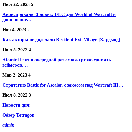
Июл 22, 2023
5
Анонсированы 3 новых DLC для World of Warcraft и
дополнение…
Ноя 4, 2023
2
Как авторы не доделали Resident Evil Village [Хардмод]
Июл 5, 2022
4
Atomic Heart в очередной раз смогла резко удивить
геймеров.…
Мар 2, 2023
4
Стратегию Battle for Ascalon с закосом под Warcraft III…
Июл 8, 2022
3
Новости дня:
Обзор Tetragon
admin