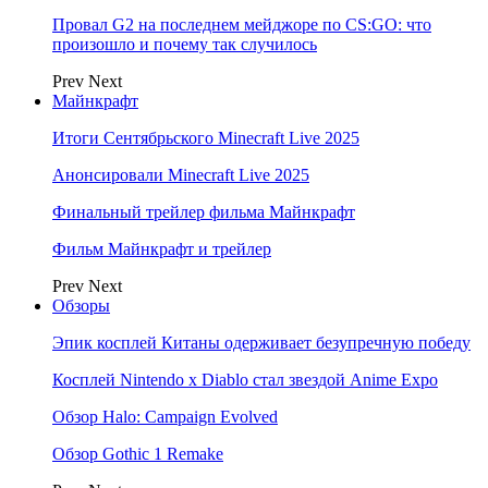
Провал G2 на последнем мейджоре по CS:GO: что
произошло и почему так случилось
Prev
Next
Майнкрафт
Итоги Сентябрьского Minecraft Live 2025
Анонсировали Minecraft Live 2025
Финальный трейлер фильма Майнкрафт
Фильм Майнкрафт и трейлер
Prev
Next
Обзоры
Эпик косплей Китаны одерживает безупречную победу
Косплей Nintendo x Diablo стал звездой Anime Expo
Обзор Halo: Campaign Evolved
Обзор Gothic 1 Remake