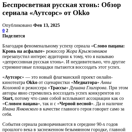
Беспросветная русская хтонь: Обзор
сериала «Аутсорс» от Okko
Опубликовано
Фев 13, 2025
0
2
Поделится
Благодаря феноменальному успеху сериала «
Слово пацана:
Кровь на асфальте
» режиссер Ж
ора Крыжовников
перезапустил интерес аудитории к тому, что я называю
«депрессивная русская хтонь». И неудивительно, что другие
стриминговые площадки пытаются воссоздать этот успех.
«
Аутсорс
» — это новый флагманский проект онлайн-
кинотеатра
Okko
от сценаристки «
Медиатора
»
Анны
Козловой
и режиссера «
Трассы
»
Душана Глигорова
. При этом
авторы явно стремились воссоздать успех конкурентов из
Start,
потому что сами собой всплывают ассоциации как со
«
Словом пацана
», так и с «
Черной весной
». Да и наличие
Ивана Янковского
в качестве главного героя говорит само за
себя.
События сериала разворачиваются в середине 90-х годов
прошлого века в заснеженном безымянном городке, главной