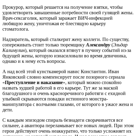
Прокурор, который решается на получение взятки, чтобы
удовлетворить завышенные потребности своей гулящей жены.
Врач-сексаголик, который заражает ВИЧ-инфекцией
любящую жену, уничтожая ее блестящую карьеру
стоматолога.
Надзиратель, который сталкерит жену коллеги. По существу,
сопереживать стоит только тюремщику
Александру
(
Эльдар
Калимулин
), который оказался втянут в пучину событий из-за
будущей жены, которую изнасиловали во время девичника,
однако и к нему есть вопросы.
А над всей этой кунсткамерой навис Константин. Иван
Янковский словно компенсирует после позорного сериала
«
Преступление и наказание
», который можно спокойно
назвать худшей работой в его карьере. Тут же за маской
благодушного и очень красноречивого работяги с ехидной
улыбкой скрываются повадки истинного монстра-
манипулятора с волчьими глазами, от которого в ужасе жена и
дети.
С каждым эпизодом спираль безнадеги сворачивается все
сильнее, а авантюра переламывает все новых людей. При этом
герои действуют очень неаккуратно, что только усложняет их