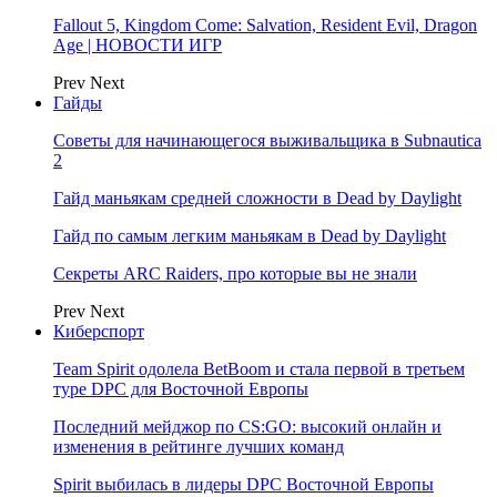
Fallout 5, Kingdom Come: Salvation, Resident Evil, Dragon
Age | НОВОСТИ ИГР
Prev
Next
Гайды
Советы для начинающегося выживальщика в Subnautica
2
Гайд маньякам средней сложности в Dead by Daylight
Гайд по самым легким маньякам в Dead by Daylight
Секреты ARC Raiders, про которые вы не знали
Prev
Next
Киберспорт
Team Spirit одолела BetBoom и стала первой в третьем
туре DPC для Восточной Европы
Последний мейджор по CS:GO: высокий онлайн и
изменения в рейтинге лучших команд
Spirit выбилась в лидеры DPC Восточной Европы