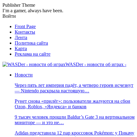
Publisher Theme
I’m a gamer, always have been.
Войти
Front Page
Контакты
Лента
Политика сайта
Карта
Реклама на сайте
WASDer - новости об играх -
Новости
Через пять лет империя падёт, а четверо героев исчезнут
— Nintendo раскрыла настоящую…
Рунет снова «прилёг»: пользователи жалуются на сбои
Ozon, Roblox, «Яндекса» и банков
9 тысяч человек прошли Baldur’s Gate 3 на вертикальном
мониторе — и это не…
Adidas представила 12 пар кроссовок Pokémon: у Пикачу