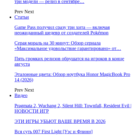
три модели — релиз в сентябре…
Prev
Next
Статьи
Game Pass получил сразу три хита — включая
неожиданный шедевр от создателей Pokémon
Серая мораль на 30 минут: Обзор сериала
«Максимальное удовольствие гарантировано» от…
Пять громких релизов обрушатся на игроков в конце
августа
Эталонные цвета: Обзор ноутбука Honor MagicBook Pro
14 (2026)
Prev
Next
Видео
Pragmata 2, Wuchang 2, Silent Hill: Townfall, Resident Evil |
НОВОСТИ ИГР
ЭТИ ИГРЫ УБЬЮТ ВАШЕ ВРЕМЯ В 2026
Вся суть 007 First Light [Уэс и Флинн]