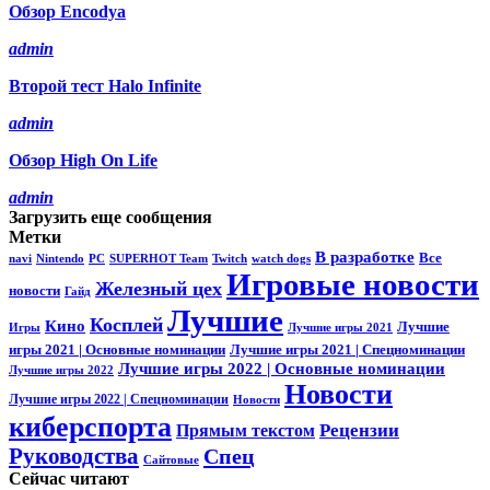
Обзор Encodya
admin
Второй тест Halo Infinite
admin
Обзор High On Life
admin
Загрузить еще сообщения
Метки
В разработке
Все
navi
Nintendo
PC
SUPERHOT Team
Twitch
watch dogs
Игровые новости
Железный цех
новости
Гайд
Лучшие
Косплей
Кино
Лучшие
Игры
Лучшие игры 2021
игры 2021 | Основные номинации
Лучшие игры 2021 | Спецноминации
Лучшие игры 2022 | Основные номинации
Лучшие игры 2022
Новости
Лучшие игры 2022 | Спецноминации
Новости
киберспорта
Прямым текстом
Рецензии
Руководства
Спец
Сайтовые
Сейчас читают