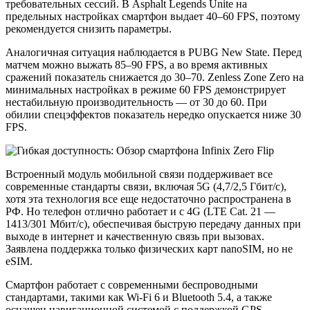
требовательных сессий. В Asphalt Legends Unite на
предельных настройках смартфон выдает 40–60 FPS, поэтому
рекомендуется снизить параметры.
Аналогичная ситуация наблюдается в PUBG New State. Перед
матчем можно выжать 85–90 FPS, а во время активных
сражений показатель снижается до 30–70. Zenless Zone Zero на
минимальных настройках в режиме 60 FPS демонстрирует
нестабильную производительность — от 30 до 60. При
обилии спецэффектов показатель нередко опускается ниже 30
FPS.
Встроенный модуль мобильной связи поддерживает все
современные стандарты связи, включая 5G (4,7/2,5 Гбит/с),
хотя эта технология все еще недостаточно распространена в
РФ. Но телефон отлично работает и с 4G (LTE Cat. 21 —
1413/301 Мбит/с), обеспечивая быструю передачу данных при
выходе в интернет и качественную связь при вызовах.
Заявлена поддержка только физических карт nanoSIM, но не
eSIM.
Смартфон работает с современными беспроводными
стандартами, такими как Wi-Fi 6 и Bluetooth 5.4, а также
оснащен навигационной системой с поддержкой GPS,