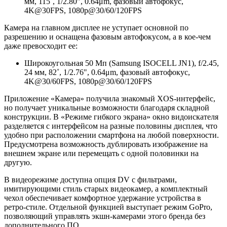
мм, 115˚, 1/2.80", 0.64μm, фазовый автофокус,
4K@30FPS, 1080p@30/60/120FPS
Камера на главном дисплее не уступает основной по
разрешению и оснащена фазовым автофокусом, а в кое-чем
даже превосходит ее:
Широкоугольная 50 Мп (Samsung ISOCELL JN1), f/2.45,
24 мм, 82˚, 1/2.76", 0.64μm, фазовый автофокус,
4K@30/60FPS, 1080p@30/60/120FPS
Приложение «Камера» получила знакомый XOS-интерфейс,
но получает уникальные возможности благодаря складной
конструкции. В «Режиме гибкого экрана» окно видоискателя
разделяется с интерфейсом на разные половины дисплея, что
удобно при расположении смартфона на любой поверхности.
Предусмотрена возможность дублировать изображение на
внешнем экране или перемещать с одной половинки на
другую.
В видеорежиме доступна опция DV с фильтрами,
имитирующими стиль старых видеокамер, а комплектный
чехол обеспечивает комфортное удержание устройства в
ретро-стиле. Отдельной функцией выступает режим GoPro,
позволяющий управлять экшн-камерами этого бренда без
дополнительного ПО.