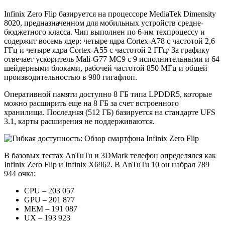
Infinix Zero Flip базируется на процессоре MediaTek Dimensity
8020, предназначенном для мобильных устройств средне-
бюджетного класса. Чип выполнен по 6-нм техпроцессу и
содержит восемь ядер: четыре ядра Cortex-A78 с частотой 2,6
ГГц и четыре ядра Cortex-A55 с частотой 2 ГГц/ За графику
отвечает ускоритель Mali-G77 MC9 с 9 исполнительными и 64
шейдерными блоками, рабочей частотой 850 МГц и общей
производительностью в 980 гигафлоп.
Оперативной памяти доступно 8 ГБ типа LPDDR5, которые
можно расширить еще на 8 ГБ за счет встроенного
хранилища. Последняя (512 ГБ) базируется на стандарте UFS
3.1, карты расширения не поддерживаются.
В базовых тестах AnTuTu и 3DMark телефон определялся как
Infinix Zero Flip и Infinix X6962. В AnTuTu 10 он набрал 789
944 очка:
CPU – 203 057
GPU – 201 877
MEM – 191 087
UX – 193 923