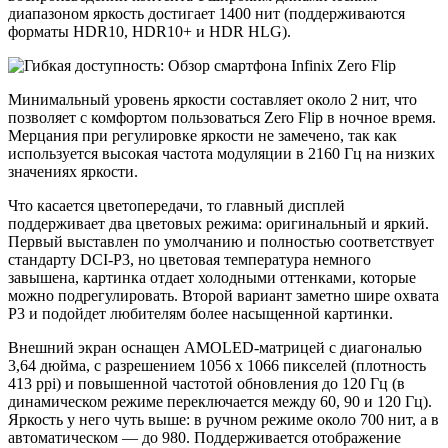
диапазоном яркость достигает 1400 нит (поддерживаются
форматы HDR10, HDR10+ и HDR HLG).
Минимальный уровень яркости составляет около 2 нит, что
позволяет с комфортом пользоваться Zero Flip в ночное время.
Мерцания при регулировке яркости не замечено, так как
используется высокая частота модуляции в 2160 Гц на низких
значениях яркости.
Что касается цветопередачи, то главный дисплей
поддерживает два цветовых режима: оригинальный и яркий.
Первый выставлен по умолчанию и полностью соответствует
стандарту DCI-P3, но цветовая температура немного
завышена, картинка отдает холодными оттенками, которые
можно подрегулировать. Второй вариант заметно шире охвата
P3 и подойдет любителям более насыщенной картинки.
Внешний экран оснащен AMOLED-матрицей с диагональю
3,64 дюйма, с разрешением 1056 x 1066 пикселей (плотность
413 ppi) и повышенной частотой обновления до 120 Гц (в
динамическом режиме переключается между 60, 90 и 120 Гц).
Яркость у него чуть выше: в ручном режиме около 700 нит, а в
автоматическом — до 980. Поддерживается отображение