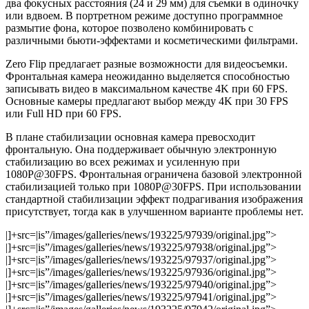
два фокусных расстояния (24 и 29 мм) для съемки в одиночку
или вдвоем. В портретном режиме доступно программное
размытие фона, которое позволено комбинировать с
различными бьюти-эффектами и косметическими фильтрами.
Zero Flip предлагает разные возможности для видеосъемки.
Фронтальная камера неожиданно выделяется способностью
записывать видео в максимальном качестве 4K при 60 FPS.
Основные камеры предлагают выбор между 4K при 30 FPS
или Full HD при 60 FPS.
В плане стабилизации основная камера превосходит
фронтальную. Она поддерживает обычную электронную
стабилизацию во всех режимах и усиленную при
1080P@30FPS. Фронтальная ограничена базовой электронной
стабилизацией только при 1080P@30FPS. При использовании
стандартной стабилизации эффект подрагивания изображения
присутствует, тогда как в улучшенном варианте проблемы нет.
|]+src=|is”/images/galleries/news/193225/97939/original.jpg”>
|]+src=|is”/images/galleries/news/193225/97938/original.jpg”>
|]+src=|is”/images/galleries/news/193225/97937/original.jpg”>
|]+src=|is”/images/galleries/news/193225/97936/original.jpg”>
|]+src=|is”/images/galleries/news/193225/97940/original.jpg”>
|]+src=|is”/images/galleries/news/193225/97941/original.jpg”>