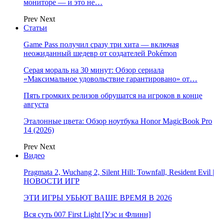
мониторе — и это не…
Prev
Next
Статьи
Game Pass получил сразу три хита — включая
неожиданный шедевр от создателей Pokémon
Серая мораль на 30 минут: Обзор сериала
«Максимальное удовольствие гарантировано» от…
Пять громких релизов обрушатся на игроков в конце
августа
Эталонные цвета: Обзор ноутбука Honor MagicBook Pro
14 (2026)
Prev
Next
Видео
Pragmata 2, Wuchang 2, Silent Hill: Townfall, Resident Evil |
НОВОСТИ ИГР
ЭТИ ИГРЫ УБЬЮТ ВАШЕ ВРЕМЯ В 2026
Вся суть 007 First Light [Уэс и Флинн]