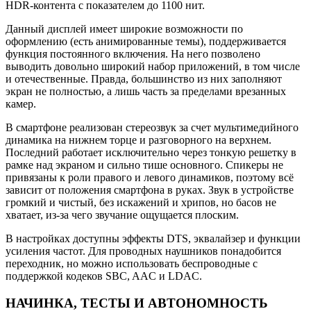
HDR-контента с показателем до 1100 нит.
Данный дисплей имеет широкие возможности по
оформлению (есть анимированные темы), поддерживается
функция постоянного включения. На него позволено
выводить довольно широкий набор приложений, в том числе
и отечественные. Правда, большинство из них заполняют
экран не полностью, а лишь часть за пределами врезанных
камер.
В смартфоне реализован стереозвук за счет мультимедийного
динамика на нижнем торце и разговорного на верхнем.
Последний работает исключительно через тонкую решетку в
рамке над экраном и сильно тише основного. Спикеры не
привязаны к роли правого и левого динамиков, поэтому всё
зависит от положения смартфона в руках. Звук в устройстве
громкий и чистый, без искажений и хрипов, но басов не
хватает, из-за чего звучание ощущается плоским.
В настройках доступны эффекты DTS, эквалайзер и функции
усиления частот. Для проводных наушников понадобится
переходник, но можно использовать беспроводные с
поддержкой кодеков SBC, AAC и LDAC.
НАЧИНКА, ТЕСТЫ И АВТОНОМНОСТЬ