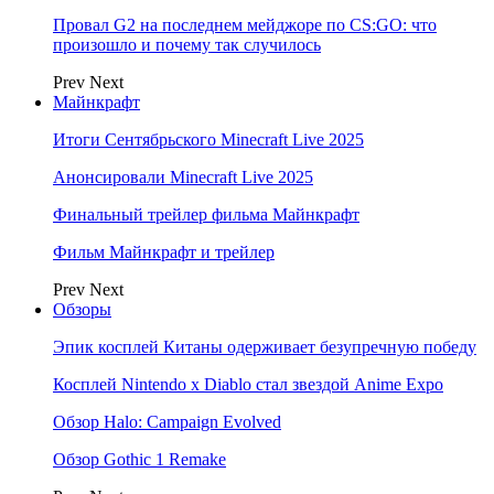
Провал G2 на последнем мейджоре по CS:GO: что
произошло и почему так случилось
Prev
Next
Майнкрафт
Итоги Сентябрьского Minecraft Live 2025
Анонсировали Minecraft Live 2025
Финальный трейлер фильма Майнкрафт
Фильм Майнкрафт и трейлер
Prev
Next
Обзоры
Эпик косплей Китаны одерживает безупречную победу
Косплей Nintendo x Diablo стал звездой Anime Expo
Обзор Halo: Campaign Evolved
Обзор Gothic 1 Remake