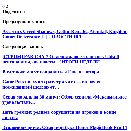
0
2
Поделится
Предыдущая запись
Assassin’s Creed Shadows, Gothic Remake, Atomfall, Kingdom
Come: Deliverance II | НОВОСТИ ИГР
Следующая запись
[СТРИМ] FAR CRY 7 Отменили, но есть нюанс. Ubisoft
неисправима, аванпосты+ / ИТОГИ НЕДЕЛИ
Вам также могут понравиться
Еще от автора
Game Pass получил сразу три хита — включая
неожиданный шедевр от…
Серая мораль на 30 минут: Обзор сериала «Максимальное
удовольствие…
Пять громких релизов обрушатся на игроков в конце
августа
Эталонные цвета: Обзор ноутбука Honor MagicBook Pro 14