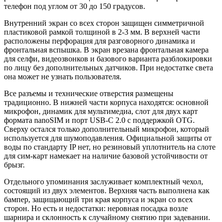
телефон под углом от 30 до 150 градусов.
Внутренний экран со всех сторон защищен симметричной
пластиковой рамкой толщиной в 2-3 мм. В верхней части
расположены перфорация для разговорного динамика и
фронтальная вспышка. В экран врезана фронтальная камера
для селфи, видеозвонков и базового варианта разблокировки
по лицу без дополнительных датчиков. При недостатке света
она может не узнать пользователя.
Все разъемы и технические отверстия размещены
традиционно. В нижней части корпуса находятся: основной
микрофон, динамик для мультимедиа, слот для двух карт
формата nanoSIM и порт USB-C 2.0 с поддержкой OTG.
Сверху остался только дополнительный микрофон, который
используется для шумоподавления. Официальной защиты от
воды по стандарту IP нет, но резиновый уплотнитель на слоте
для сим-карт намекает на наличие базовой устойчивости от
брызг.
Отдельного упоминания заслуживает комплектный чехол,
состоящий из двух элементов. Верхняя часть выполнена как
бампер, защищающий три края корпуса и экран со всех
сторон. Но есть и недостатки: неровная посадка возле
шарнира и склонность к случайному снятию при задевании.