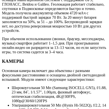
ГЛОНАСС, Beidou и Galileo. Геолокация работает стабильно,
спутники в Подмосковье определяются быстро и точно.
Модель получила аккумулятор объемом 4720 мАч с
поддержкой быстрой зарядки 70 Вт. За 20 минут батарея
заполняется на 50%, за 51 – до 100%. Беспроводной зарядки
нет, но доступна реверсивная мощностью 10 Вт для других
устройств.
При обычном использовании (звонки, браузер, мессенджеры,
музыка) смартфон работает 1–1,5 дня. При проигрывании
онлайн-видео он разрядится за 13–13 часов, но если запустить
игры, то система садится за 3–4 часа.
КАМЕРЫ
Основная камера включает два объектива с разными
фокусными расстояниями и оснащена двойной светодиодной
вспышкой. Модули имеют следующие характеристики:
Широкоугольная 50 Мп (Samsung ISOCELL GN5), f/1.88,
23 мм, 84˚, 1/1.57", 1.00μm, фазовый автофокус,
оптическая стабилизация, 4K@30FPS,
1080p@30/60/120FPS
Ультраширокоугольная 50 Мп (Hynix Hi-5022Q), f/2.2, 14