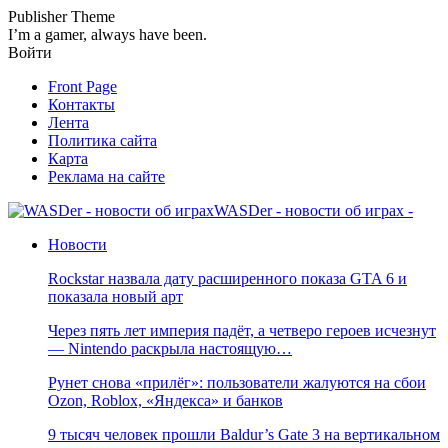
Publisher Theme
I’m a gamer, always have been.
Войти
Front Page
Контакты
Лента
Политика сайта
Карта
Реклама на сайте
WASDer - новости об играх -
Новости
Rockstar назвала дату расширенного показа GTA 6 и
показала новый арт
Через пять лет империя падёт, а четверо героев исчезнут
— Nintendo раскрыла настоящую…
Рунет снова «прилёг»: пользователи жалуются на сбои
Ozon, Roblox, «Яндекса» и банков
9 тысяч человек прошли Baldur’s Gate 3 на вертикальном