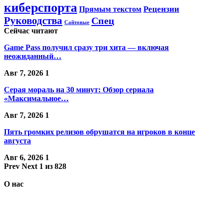
киберспорта
Прямым текстом
Рецензии
Руководства
Спец
Сайтовые
Сейчас читают
Game Pass получил сразу три хита — включая
неожиданный…
Авг 7, 2026
1
Серая мораль на 30 минут: Обзор сериала
«Максимальное…
Авг 7, 2026
1
Пять громких релизов обрушатся на игроков в конце
августа
Авг 6, 2026
1
Prev
Next
1 из 828
О нас