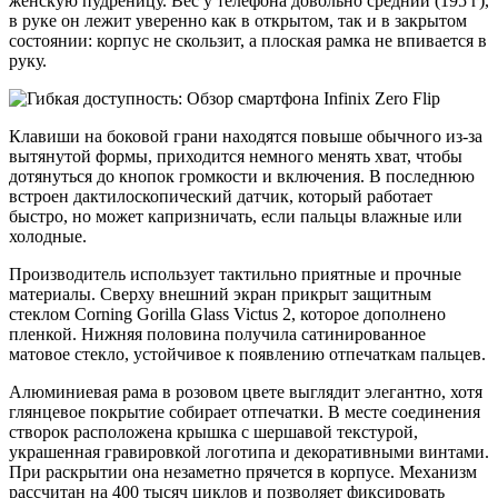
женскую пудреницу. Вес у телефона довольно средний (195 г),
в руке он лежит уверенно как в открытом, так и в закрытом
состоянии: корпус не скользит, а плоская рамка не впивается в
руку.
Клавиши на боковой грани находятся повыше обычного из-за
вытянутой формы, приходится немного менять хват, чтобы
дотянуться до кнопок громкости и включения. В последнюю
встроен дактилоскопический датчик, который работает
быстро, но может капризничать, если пальцы влажные или
холодные.
Производитель использует тактильно приятные и прочные
материалы. Сверху внешний экран прикрыт защитным
стеклом Corning Gorilla Glass Victus 2, которое дополнено
пленкой. Нижняя половина получила сатинированное
матовое стекло, устойчивое к появлению отпечаткам пальцев.
Алюминиевая рама в розовом цвете выглядит элегантно, хотя
глянцевое покрытие собирает отпечатки. В месте соединения
створок расположена крышка с шершавой текстурой,
украшенная гравировкой логотипа и декоративными винтами.
При раскрытии она незаметно прячется в корпусе. Механизм
рассчитан на 400 тысяч циклов и позволяет фиксировать