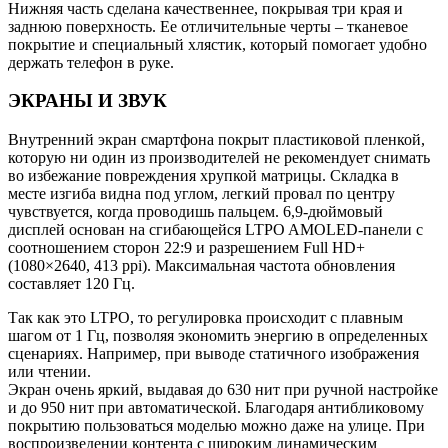
Нижняя часть сделана качественнее, покрывая три края и
заднюю поверхность. Ее отличительные черты – тканевое
покрытие и специальный хлястик, который помогает удобно
держать телефон в руке.
ЭКРАНЫ И ЗВУК
Внутренний экран смартфона покрыт пластиковой пленкой,
которую ни один из производителей не рекомендует снимать
во избежание повреждения хрупкой матрицы. Складка в
месте изгиба видна под углом, легкий провал по центру
чувствуется, когда проводишь пальцем. 6,9-дюймовый
дисплей основан на сгибающейся LTPO AMOLED-панели с
соотношением сторон 22:9 и разрешением Full HD+
(1080×2640, 413 ppi). Максимальная частота обновления
составляет 120 Гц.
Так как это LTPO, то регулировка происходит с плавным
шагом от 1 Гц, позволяя экономить энергию в определенных
сценариях. Например, при выводе статичного изображения
или чтении.
Экран очень яркий, выдавая до 630 нит при ручной настройке
и до 950 нит при автоматической. Благодаря антибликовому
покрытию пользоваться моделью можно даже на улице. При
воспроизведении контента с широким динамическим