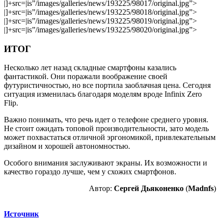
|]+src=|is”/images/galleries/news/193225/98017/original.jpg”>
|]+src=|is”/images/galleries/news/193225/98018/original.jpg”>
|]+src=|is”/images/galleries/news/193225/98019/original.jpg”>
|]+src=|is”/images/galleries/news/193225/98020/original.jpg”>
ИТОГ
Несколько лет назад складные смартфоны казались
фантастикой. Они поражали воображение своей
футуристичностью, но все портила заоблачная цена. Сегодня
ситуация изменилась благодаря моделям вроде Infinix Zero
Flip.
Важно понимать, что речь идет о телефоне среднего уровня.
Не стоит ожидать топовой производительности, зато модель
может похвастаться отличной эргономикой, привлекательным
дизайном и хорошей автономностью.
Особого внимания заслуживают экраны. Их возможности и
качество гораздо лучше, чем у схожих смартфонов.
Автор:
Сергей Дьяконенко
(
Madnfs
)
Источник