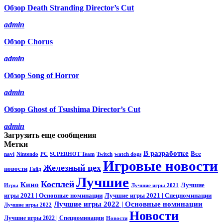
Обзор Death Stranding Director’s Cut
admin
Обзор Chorus
admin
Обзор Song of Horror
admin
Обзор Ghost of Tsushima Director’s Cut
admin
Загрузить еще сообщения
Метки
В разработке
Все
navi
Nintendo
PC
SUPERHOT Team
Twitch
watch dogs
Игровые новости
Железный цех
новости
Гайд
Лучшие
Косплей
Кино
Лучшие
Игры
Лучшие игры 2021
игры 2021 | Основные номинации
Лучшие игры 2021 | Спецноминации
Лучшие игры 2022 | Основные номинации
Лучшие игры 2022
Новости
Лучшие игры 2022 | Спецноминации
Новости