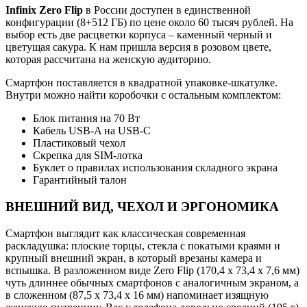
Infinix Zero Flip
в России доступен в единственной
конфигурации (8+512 ГБ) по цене около 60 тысяч рублей. На
выбор есть две расцветки корпуса – каменный черный и
цветущая сакура. К нам пришла версия в розовом цвете,
которая рассчитана на женскую аудиторию.
Смартфон поставляется в квадратной упаковке-шкатулке.
Внутри можно найти коробочки с остальным комплектом:
Блок питания на 70 Вт
Кабель USB-A на USB-C
Пластиковый чехол
Скрепка для SIM-лотка
Буклет о правилах использования складного экрана
Гарантийный талон
ВНЕШНИЙ ВИД, ЧЕХОЛ И ЭРГОНОМИКА
Смартфон выглядит как классическая современная
раскладушка: плоские торцы, стекла с покатыми краями и
крупный внешний экран, в который врезаны камера и
вспышка. В разложенном виде Zero Flip (170,4 x 73,4 x 7,6 мм)
чуть длиннее обычных смартфонов с аналогичным экраном, а
в сложенном (87,5 x 73,4 x 16 мм) напоминает изящную