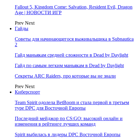
Fallout 5, Kingdom Come: Salvation, Resident Evil, Dragon
Age | НОВОСТИ ИГР
Prev
Next
Гайды
Советы для начинающегося выживальщика в Subnautica
2
Гайд маньякам средней сложности в Dead by Daylight
Гайд по самым легким маньякам в Dead by Daylight
Секреты ARC Raiders, про которые вы не знали
Prev
Next
Киберспорт
Team Spirit одолела BetBoom и стала первой в третьем
туре DPC для Восточной Европы
Последний мейджор по CS:GO: высокий онлайн и
изменения в рейтинге лучших команд
Spirit выбилась в лидеры DPC Восточной Европы