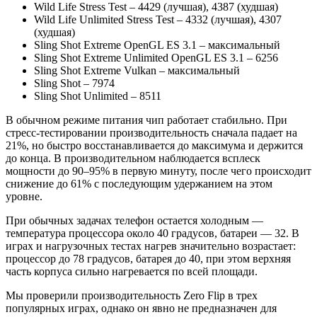
Wild Life Stress Test – 4429 (лучшая), 4387 (худшая)
Wild Life Unlimited Stress Test – 4332 (лучшая), 4307
(худшая)
Sling Shot Extreme OpenGL ES 3.1 – максимальный
Sling Shot Extreme Unlimited OpenGL ES 3.1 – 6256
Sling Shot Extreme Vulkan – максимальный
Sling Shot – 7974
Sling Shot Unlimited – 8511
В обычном режиме питания чип работает стабильно. При
стресс-тестировании производительность сначала падает на
21%, но быстро восстанавливается до максимума и держится
до конца. В производительном наблюдается всплеск
мощности до 90–95% в первую минуту, после чего происходит
снижение до 61% с последующим удержанием на этом
уровне.
При обычных задачах телефон остается холодным —
температура процессора около 40 градусов, батареи — 32. В
играх и нагрузочных тестах нагрев значительно возрастает:
процессор до 78 градусов, батарея до 40, при этом верхняя
часть корпуса сильно нагревается по всей площади.
Мы проверили производительность Zero Flip в трех
популярных играх, однако он явно не предназначен для