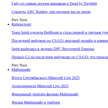
Гайд по самым легким маньякам в Dead by Daylight
Секреты ARC Raiders, про которые вы не знали
Prev
Next
Киберспорт
Team Spirit одолела BetBoom и стала первой в третьем т
Последний мейджор по CS:GO: высокий онлайн и измене
Spirit выбилась в лидеры DPC Восточной Европы
Провал G2 на последнем мейджоре по CS:GO: что произо
Prev
Next
Майнкрафт
Итоги Сентябрьского Minecraft Live 2025
Анонсировали Minecraft Live 2025
Финальный трейлер фильма Майнкрафт
Фильм Майнкрафт и трейлер