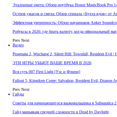
Эталонные цвета: Обзор ноутбука Honor MagicBook Pro 14
Остров ужасов и смеха: Обзор сериала «Бухта вдов» от A
Эффектная уверенность: Обзор наушников Anker Soundcor
Робуксы в 2026: где брать валюту, когда официальный ма
Prev
Next
Видео
Pragmata 2, Wuchang 2, Silent Hill: Townfall, Resident Ev
ЭТИ ИГРЫ УБЬЮТ ВАШЕ ВРЕМЯ В 2026
Вся суть 007 First Light [Уэс и Флинн]
Fallout 5, Kingdom Come: Salvation, Resident Evil, Drag
Prev
Next
Гайды
Советы для начинающегося выживальщика в Subnautica 2
Гайд маньякам средней сложности в Dead by Daylight