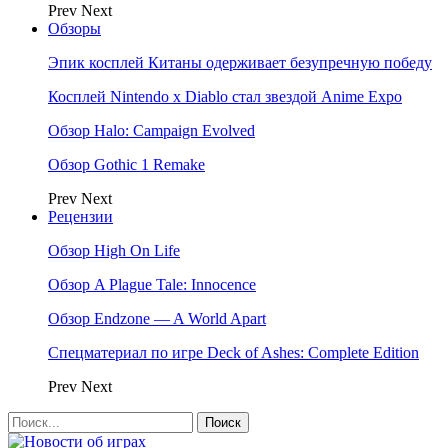
Prev
Next
Обзоры
Эпик косплей Китаны одерживает безупречную победу
Косплей Nintendo x Diablo стал звездой Anime Expo
Обзор Halo: Campaign Evolved
Обзор Gothic 1 Remake
Prev
Next
Рецензии
Обзор High On Life
Обзор A Plague Tale: Innocence
Обзор Endzone — A World Apart
Спецматериал по игре Deck of Ashes: Complete Edition
Prev
Next