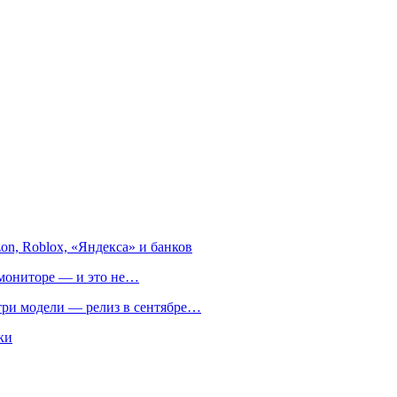
on, Roblox, «Яндекса» и банков
м мониторе — и это не…
 три модели — релиз в сентябре…
ки