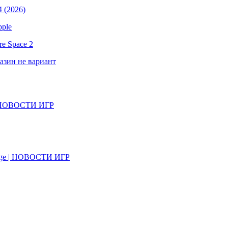
 (2026)
pple
e Space 2
газин не вариант
il | НОВОСТИ ИГР
on Age | НОВОСТИ ИГР