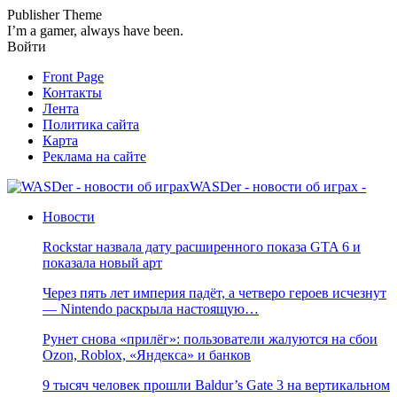
Publisher Theme
I’m a gamer, always have been.
Войти
Front Page
Контакты
Лента
Политика сайта
Карта
Реклама на сайте
WASDer - новости об играх -
Новости
Rockstar назвала дату расширенного показа GTA 6 и
показала новый арт
Через пять лет империя падёт, а четверо героев исчезнут
— Nintendo раскрыла настоящую…
Рунет снова «прилёг»: пользователи жалуются на сбои
Ozon, Roblox, «Яндекса» и банков
9 тысяч человек прошли Baldur’s Gate 3 на вертикальном