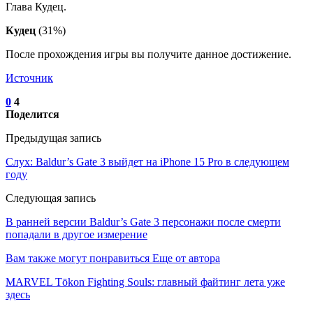
Глава Кудец.
Кудец
(31%)
После прохождения игры вы получите данное достижение.
Источник
0
4
Поделится
Предыдущая запись
Слух: Baldur’s Gate 3 выйдет на iPhone 15 Pro в следующем
году
Следующая запись
В ранней версии Baldur’s Gate 3 персонажи после смерти
попадали в другое измерение
Вам также могут понравиться
Еще от автора
MARVEL Tōkon Fighting Souls: главный файтинг лета уже
здесь