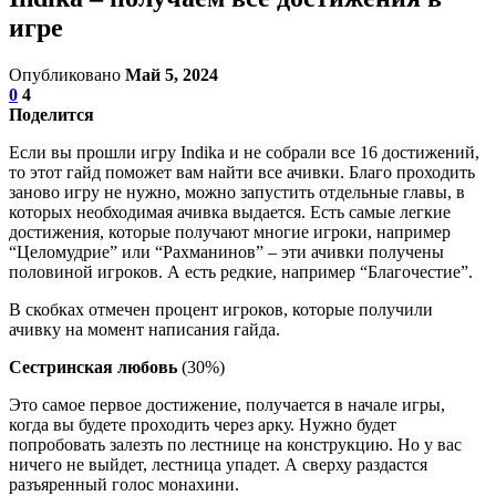
игре
Опубликовано
Май 5, 2024
0
4
Поделится
Если вы прошли игру Indika и не собрали все 16 достижений,
то этот гайд поможет вам найти все ачивки. Благо проходить
заново игру не нужно, можно запустить отдельные главы, в
которых необходимая ачивка выдается. Есть самые легкие
достижения, которые получают многие игроки, например
“Целомудрие” или “Рахманинов” – эти ачивки получены
половиной игроков. А есть редкие, например “Благочестие”.
В скобках отмечен процент игроков, которые получили
ачивку на момент написания гайда.
Сестринская любовь
(30%)
Это самое первое достижение, получается в начале игры,
когда вы будете проходить через арку. Нужно будет
попробовать залезть по лестнице на конструкцию. Но у вас
ничего не выйдет, лестница упадет. А сверху раздастся
разъяренный голос монахини.