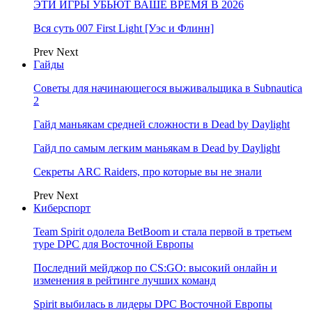
ЭТИ ИГРЫ УБЬЮТ ВАШЕ ВРЕМЯ В 2026
Вся суть 007 First Light [Уэс и Флинн]
Prev
Next
Гайды
Советы для начинающегося выживальщика в Subnautica
2
Гайд маньякам средней сложности в Dead by Daylight
Гайд по самым легким маньякам в Dead by Daylight
Секреты ARC Raiders, про которые вы не знали
Prev
Next
Киберспорт
Team Spirit одолела BetBoom и стала первой в третьем
туре DPC для Восточной Европы
Последний мейджор по CS:GO: высокий онлайн и
изменения в рейтинге лучших команд
Spirit выбилась в лидеры DPC Восточной Европы