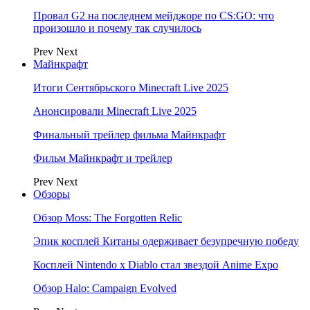
Провал G2 на последнем мейджоре по CS:GO: что
произошло и почему так случилось
Prev
Next
Майнкрафт
Итоги Сентябрьского Minecraft Live 2025
Анонсировали Minecraft Live 2025
Финальный трейлер фильма Майнкрафт
Фильм Майнкрафт и трейлер
Prev
Next
Обзоры
Обзор Moss: The Forgotten Relic
Эпик косплей Китаны одерживает безупречную победу
Косплей Nintendo x Diablo стал звездой Anime Expo
Обзор Halo: Campaign Evolved