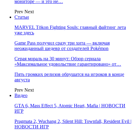
мониторе — и это не…
Prev
Next
Статьи
MARVEL Tōkon Fighting Souls: главный файтинг лета
уже здесь
Game Pass получил сразу три хита — включая
неожиданный шедевр от создателей Pokémon
Серая мораль на 30 минут: Обзор сериала
«Максимальное удовольствие гарантировано» от…
Пять громких релизов обрушатся на игроков в конце
августа
Prev
Next
Видео
GTA 6, Mass Effect 5, Atomic Heart, Mafia | НОВОСТИ
ИГР
Pragmata 2, Wuchang 2, Silent Hill: Townfall, Resident Evil |
НОВОСТИ ИГР