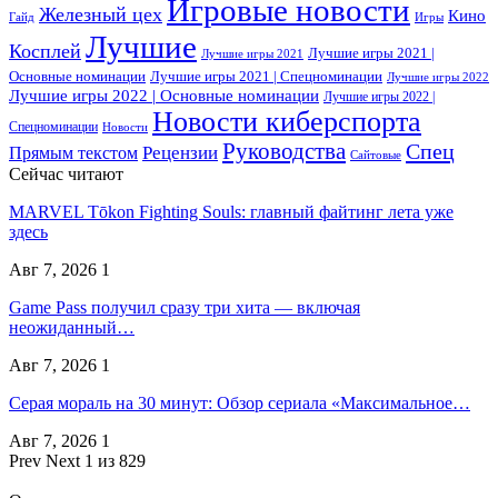
Игровые новости
Железный цех
Кино
Гайд
Игры
Лучшие
Косплей
Лучшие игры 2021 |
Лучшие игры 2021
Основные номинации
Лучшие игры 2021 | Спецноминации
Лучшие игры 2022
Лучшие игры 2022 | Основные номинации
Лучшие игры 2022 |
Новости киберспорта
Спецноминации
Новости
Руководства
Спец
Прямым текстом
Рецензии
Сайтовые
Сейчас читают
MARVEL Tōkon Fighting Souls: главный файтинг лета уже
здесь
Авг 7, 2026
1
Game Pass получил сразу три хита — включая
неожиданный…
Авг 7, 2026
1
Серая мораль на 30 минут: Обзор сериала «Максимальное…
Авг 7, 2026
1
Prev
Next
1 из 829