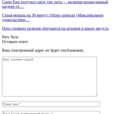
Game Pass получил сразу три хита — включая неожиданный
шедевр от…
Серая мораль на 30 минут: Обзор сериала «Максимальное
удовольствие…
Пять громких релизов обрушатся на игроков в конце августа
Prev
Next
Оставьте ответ
Ваш электронный адрес не будет опубликован.