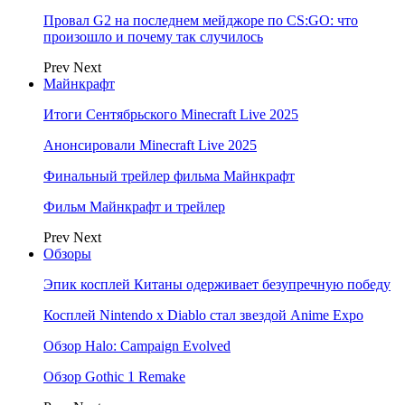
Провал G2 на последнем мейджоре по CS:GO: что
произошло и почему так случилось
Prev
Next
Майнкрафт
Итоги Сентябрьского Minecraft Live 2025
Анонсировали Minecraft Live 2025
Финальный трейлер фильма Майнкрафт
Фильм Майнкрафт и трейлер
Prev
Next
Обзоры
Эпик косплей Китаны одерживает безупречную победу
Косплей Nintendo x Diablo стал звездой Anime Expo
Обзор Halo: Campaign Evolved
Обзор Gothic 1 Remake