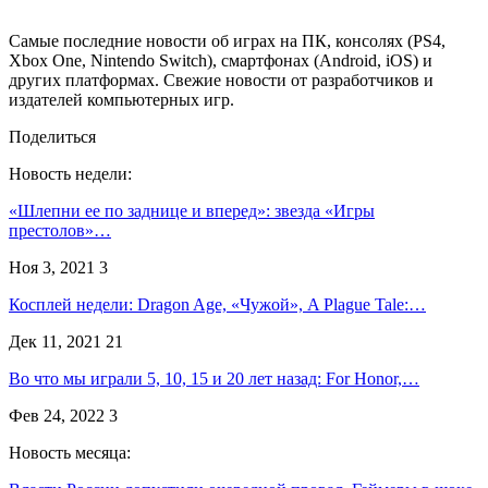
Самые последние новости об играх на ПК, консолях (PS4,
Xbox One, Nintendo Switch), смартфонах (Android, iOS) и
других платформах. Свежие новости от разработчиков и
издателей компьютерных игр.
Поделиться
Новость недели:
«Шлепни ее по заднице и вперед»: звезда «Игры
престолов»…
Ноя 3, 2021
3
Косплей недели: Dragon Age, «Чужой», A Plague Tale:…
Дек 11, 2021
21
Во что мы играли 5, 10, 15 и 20 лет назад: For Honor,…
Фев 24, 2022
3
Новость месяца: