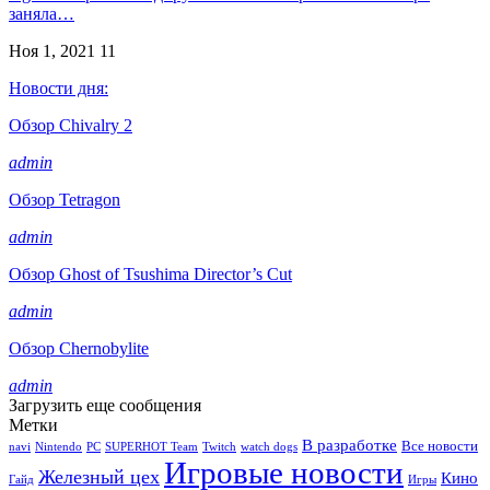
заняла…
Ноя 1, 2021
11
Новости дня:
Обзор Chivalry 2
admin
Обзор Tetragon
admin
Обзор Ghost of Tsushima Director’s Cut
admin
Обзор Chernobylite
admin
Загрузить еще сообщения
Метки
В разработке
Все новости
navi
Nintendo
PC
SUPERHOT Team
Twitch
watch dogs
Игровые новости
Железный цех
Кино
Гайд
Игры