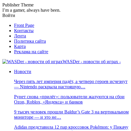
Publisher Theme
I’m a gamer, always have been.
Войти
Front Page
Контакты
Лента
Политика сайта
Карта
Реклама на сайте
WASDer - новости об играх -
Новости
Через пять лет империя падёт, а четверо героев исчезнут
— Nintendo раскрыла настоящую…
Рунет снова «прилёг»: пользователи жалуются на сбои
Ozon, Roblox, «Яндекса» и банков
9 тысяч человек прошли Baldur’s Gate 3 на вертикальном
мониторе — и это не…
Adidas представила 12 пар кроссовок Pokémon: у Пикачу