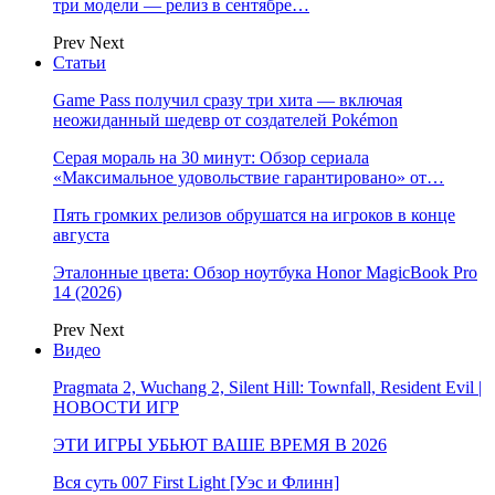
три модели — релиз в сентябре…
Prev
Next
Статьи
Game Pass получил сразу три хита — включая
неожиданный шедевр от создателей Pokémon
Серая мораль на 30 минут: Обзор сериала
«Максимальное удовольствие гарантировано» от…
Пять громких релизов обрушатся на игроков в конце
августа
Эталонные цвета: Обзор ноутбука Honor MagicBook Pro
14 (2026)
Prev
Next
Видео
Pragmata 2, Wuchang 2, Silent Hill: Townfall, Resident Evil |
НОВОСТИ ИГР
ЭТИ ИГРЫ УБЬЮТ ВАШЕ ВРЕМЯ В 2026
Вся суть 007 First Light [Уэс и Флинн]