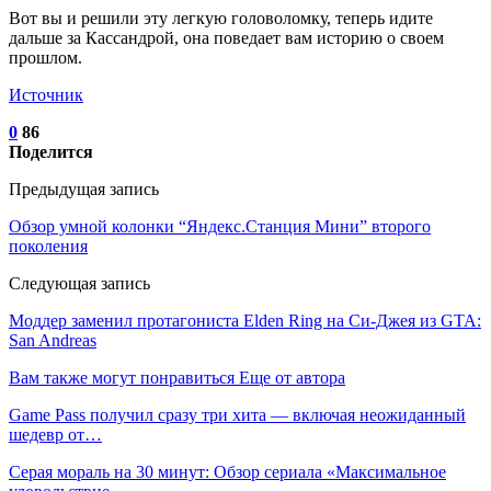
Вот вы и решили эту легкую головоломку, теперь идите
дальше за Кассандрой, она поведает вам историю о своем
прошлом.
Источник
0
86
Поделится
Предыдущая запись
Обзор умной колонки “Яндекс.Станция Мини” второго
поколения
Следующая запись
Моддер заменил протагониста Elden Ring на Си-Джея из GTA:
San Andreas
Вам также могут понравиться
Еще от автора
Game Pass получил сразу три хита — включая неожиданный
шедевр от…
Серая мораль на 30 минут: Обзор сериала «Максимальное