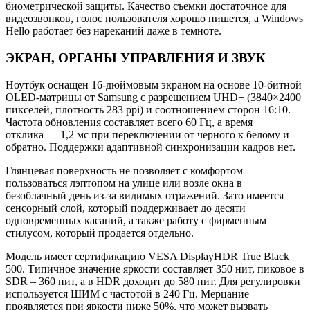
биометрической защиты. Качество съемки достаточное для
видеозвонков, голос пользователя хорошо пишется, а Windows
Hello работает без нареканий даже в темноте.
ЭКРАН, ОРГАНЫ УПРАВЛЕНИЯ И ЗВУК
Ноутбук оснащен 16-дюймовым экраном на основе 10-битной
OLED-матрицы от Samsung с разрешением UHD+ (3840×2400
пикселей, плотность 283 ppi) и соотношением сторон 16:10.
Частота обновления составляет всего 60 Гц, а время
отклика — 1,2 мс при переключении от черного к белому и
обратно. Поддержки адаптивной синхронизации кадров нет.
Глянцевая поверхность не позволяет с комфортом
пользоваться лэптопом на улице или возле окна в
безоблачный день из-за видимых отражений. Зато имеется
сенсорный слой, который поддерживает до десяти
одновременных касаний, а также работу с фирменным
стилусом, который продается отдельно.
Модель имеет сертификацию VESA DisplayHDR True Black
500. Типичное значение яркости составляет 350 нит, пиковое в
SDR – 360 нит, а в HDR доходит до 580 нит. Для регулировки
используется ШИМ с частотой в 240 Гц. Мерцание
проявляется при яркости ниже 50%, что может вызвать