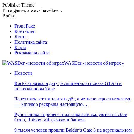
Publisher Theme
I’m a gamer, always have been.
Войти
Front Page
Контакты
Лента
Политика сайта
Карта
Реклама на сайте
WASDer - новости об играх -
Новости
Rockstar назвала дату расширенного показа GTA 6 и
показала новый арт
Через пять лет империя падёт, а четверо героев исчезнут
— Nintendo раскрыла настоящую…
Рунет снова «прилёг»: пользователи жалуются на сбои
Ozon, Roblox, «Яндекса» и банков
9 тысяч человек прошли Baldur’s Gate 3 на вертикальном