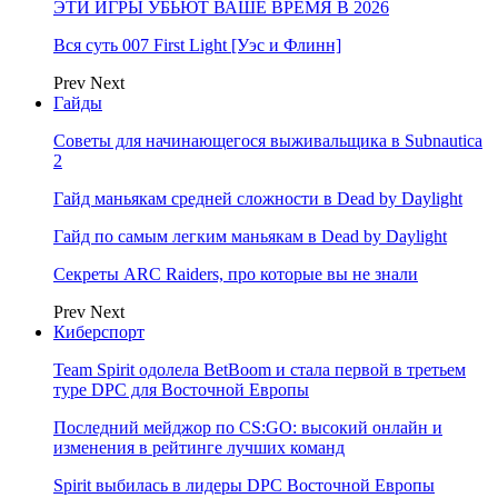
ЭТИ ИГРЫ УБЬЮТ ВАШЕ ВРЕМЯ В 2026
Вся суть 007 First Light [Уэс и Флинн]
Prev
Next
Гайды
Советы для начинающегося выживальщика в Subnautica
2
Гайд маньякам средней сложности в Dead by Daylight
Гайд по самым легким маньякам в Dead by Daylight
Секреты ARC Raiders, про которые вы не знали
Prev
Next
Киберспорт
Team Spirit одолела BetBoom и стала первой в третьем
туре DPC для Восточной Европы
Последний мейджор по CS:GO: высокий онлайн и
изменения в рейтинге лучших команд
Spirit выбилась в лидеры DPC Восточной Европы