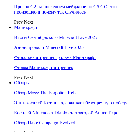
Провал G2 на последнем мейджоре по CS:GO: что
произошло и почему так случилось
Prev
Next
Майнкрафт
Итоги Сентябрьского Minecraft Live 2025
Анонсировали Minecraft Live 2025
Финальный трейлер фильма Майнкрафт
Фильм Майнкрафт и трейлер
Prev
Next
Обзоры
Обзор Moss: The Forgotten Relic
Эпик косплей Китаны одерживает безупречную победу
Косплей Nintendo x Diablo стал звездой Anime Expo
Обзор Halo: Campaign Evolved