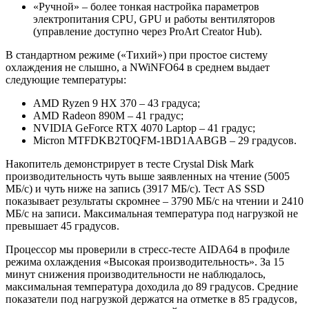
«Ручной» – более тонкая настройка параметров
электропитания CPU, GPU и работы вентиляторов
(управление доступно через ProArt Creator Hub).
В стандартном режиме («Тихий») при простое систему
охлаждения не слышно, а NWiNFO64 в среднем выдает
следующие температуры:
AMD Ryzen 9 HX 370 – 43 градуса;
AMD Radeon 890M – 41 градус;
NVIDIA GeForce RTX 4070 Laptop – 41 градус;
Micron MTFDKB2T0QFM-1BD1AABGB – 29 градусов.
Накопитель демонстрирует в тесте Crystal Disk Mark
производительность чуть выше заявленных на чтение (5005
МБ/c) и чуть ниже на запись (3917 МБ/c). Тест AS SSD
показывает результаты скромнее – 3790 МБ/с на чтении и 2410
МБ/с на записи. Максимальная температура под нагрузкой не
превышает 45 градусов.
Процессор мы проверили в стресс-тесте AIDA64 в профиле
режима охлаждения «Высокая производительность». За 15
минут снижения производительности не наблюдалось,
максимальная температура доходила до 89 градусов. Средние
показатели под нагрузкой держатся на отметке в 85 градусов,