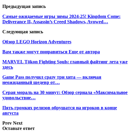
Предыдущая запись
Самые ожидаемые игры зимы 2024-25! Kingdom Come:
Deliverance II, Assassin’s Creed Shadows, Avowed…
Следующая запись
Обзор LEGO Horizon Adventures
Вам также могут понравиться
Еще от автора
MARVEL Tōkon Fighting Souls: главный файтинг лета уже
здесь
Game Pass получил сразу три хита — включая
неожиданный шедевр от…
Серая мораль на 30 минут: Обзор сериала «Максимальное
удовольствие…
Пять громких релизов обрушатся на игроков в конце
августа
Prev
Next
Оставьте ответ