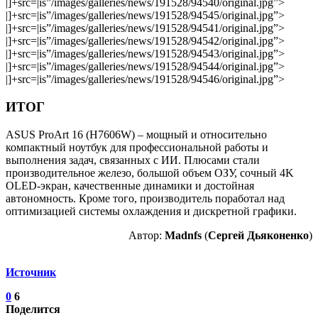
|]+src=|is”/images/galleries/news/191528/94540/original.jpg”>
|]+src=|is”/images/galleries/news/191528/94545/original.jpg”>
|]+src=|is”/images/galleries/news/191528/94541/original.jpg”>
|]+src=|is”/images/galleries/news/191528/94542/original.jpg”>
|]+src=|is”/images/galleries/news/191528/94543/original.jpg”>
|]+src=|is”/images/galleries/news/191528/94544/original.jpg”>
|]+src=|is”/images/galleries/news/191528/94546/original.jpg”>
ИТОГ
ASUS ProArt 16 (H7606W) – мощный и относительно
компактный ноутбук для профессиональной работы и
выполнения задач, связанных с ИИ. Плюсами стали
производительное железо, большой объем ОЗУ, сочный 4K
OLED-экран, качественные динамики и достойная
автономность. Кроме того, производитель поработал над
оптимизацией системы охлаждения и дискретной графики.
Автор:
Madnfs
(
Сергей Дьяконенко
)
Источник
0
6
Поделится