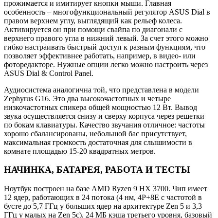
прожимается и имитирует кнопки мыши. Главная
особенность – многофункциональный регулятор ASUS Dial в
правом верхнем углу, выглядящий как рельеф колеса.
Активируется он при помощи свайпа по диагонали с
верхнего правого угла в нижний левый. За счет этого можно
гибко настраивать быстрый доступ к разным функциям, что
позволяет эффективнее работать, например, в видео- или
фоторедакторе. Нужные опции легко можно настроить через
ASUS Dial & Control Panel.
Аудиосистема аналогична той, что представлена в модели
Zephyrus G16. Это два высокочастотных и четыре
низкочастотных спикера общей мощностью 12 Вт. Вывод
звука осуществляется снизу и сверху корпуса через решетки
по бокам клавиатуры. Качество звучания отличное: частоты
хорошо сбалансированы, небольшой бас присутствует,
максимальная громкость достаточная для слышимости в
комнате площадью 15-20 квадратных метров.
НАЧИНКА, БАТАРЕЯ, РАБОТА И ТЕСТЫ
Ноутбук построен на базе AMD Ryzen 9 HX 3700. Чип имеет
12 ядер, работающих в 24 потока (4 нм, 4P+8E с частотой в
бусте до 5,7 ГГц у больших ядер на архитектуре Zen 5 и 3,3
ГГц у малых на Zen 5c), 24 МБ кэша третьего уровня, базовый