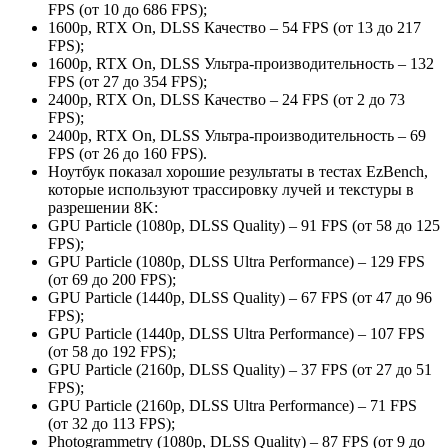
FPS (от 10 до 686 FPS);
1600p, RTX On, DLSS Качество – 54 FPS (от 13 до 217
FPS);
1600p, RTX On, DLSS Ультра-производительность – 132
FPS (от 27 до 354 FPS);
2400p, RTX On, DLSS Качество – 24 FPS (от 2 до 73
FPS);
2400p, RTX On, DLSS Ультра-производительность – 69
FPS (от 26 до 160 FPS).
Ноутбук показал хорошие результаты в тестах EzBench,
которые используют трассировку лучей и текстуры в
разрешении 8K:
GPU Particle (1080p, DLSS Quality) – 91 FPS (от 58 до 125
FPS);
GPU Particle (1080p, DLSS Ultra Performance) – 129 FPS
(от 69 до 200 FPS);
GPU Particle (1440p, DLSS Quality) – 67 FPS (от 47 до 96
FPS);
GPU Particle (1440p, DLSS Ultra Performance) – 107 FPS
(от 58 до 192 FPS);
GPU Particle (2160p, DLSS Quality) – 37 FPS (от 27 до 51
FPS);
GPU Particle (2160p, DLSS Ultra Performance) – 71 FPS
(от 32 до 113 FPS);
Photogrammetry (1080p, DLSS Quality) – 87 FPS (от 9 до