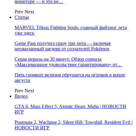
мониторе — и это не…
Prev
Next
Статьи
MARVEL Tōkon Fighting Souls: главный файтинг лета
уже здесь
Game Pass получил сразу три хита — включая
неожиданный шедевр от создателей Pokémon
Серая мораль на 30 минут: Обзор сериала
«Максимальное удовольствие гарантировано» от…
Пять громких релизов обрушатся на игроков в конце
августа
Prev
Next
Видео
GTA 6, Mass Effect 5, Atomic Heart, Mafia | НОВОСТИ
ИГР
Pragmata 2, Wuchang 2, Silent Hill: Townfall, Resident Evil |
НОВОСТИ ИГР