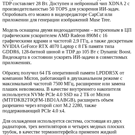
TDP составляет 28 Вт. Доступен и нейронный чип XDNA 2 с
производительностью 50 TOPS для ускорения ИИ-задач.
Опробовать его можно в видеоредакторе CapCut или
приложении для генерации изображений Muse Tree.
Модель оснащена двумя видеоадаптерами – встроенным в ЦП
графическим ускорителем AMD Radeon 890M с 16
графическими ядрами и частотой 2,9 ГГц, а также дискретным
NVIDIA GeForce RTX 4070 Laptop с 8 ГБ памяти типа
GDDR6, 128-битной шиной и TDP до 105 Вт с Dynamic Boost.
Видеокарта в состоянии ускорять ИИ-задачи в совместимых
приложениях.
Образец получил 64 ГБ оперативной памяти LPDDR5X от
компании Micron, работающей в двухканальном режиме с
максимальной частотой 7500 МГц, расширение или замена
плашек невозможна. В качестве внутреннего накопителя
используется NVMe PCIe 4.0 SSD на 2 ТБ от Micron
(MTFDKB2T0QFM-1BD1AABGB), расширить объем
разрешено через второй слот M.2 2280, также
поддерживающий PCIe 4.0 x4.
Для охлаждения используется система, состоящая из двух
радиаторов, трех вентиляторов и четырех медных плоских
трубок, в качестве термоинтерфейса применен жидкий