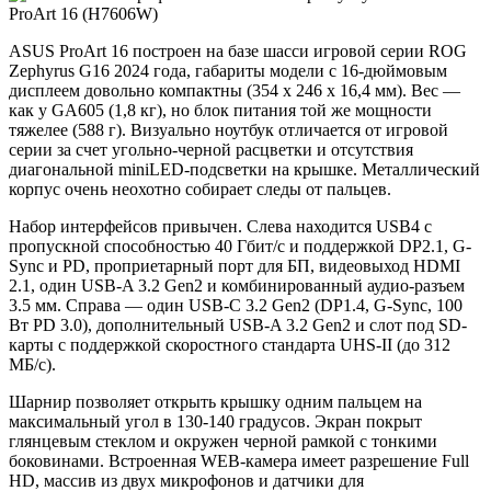
ASUS ProArt 16 построен на базе шасси игровой серии ROG
Zephyrus G16 2024 года, габариты модели с 16-дюймовым
дисплеем довольно компактны (354 x 246 x 16,4 мм). Вес —
как у GA605 (1,8 кг), но блок питания той же мощности
тяжелее (588 г). Визуально ноутбук отличается от игровой
серии за счет угольно-черной расцветки и отсутствия
диагональной miniLED-подсветки на крышке. Металлический
корпус очень неохотно собирает следы от пальцев.
Набор интерфейсов привычен. Слева находится USB4 с
пропускной способностью 40 Гбит/с и поддержкой DP2.1, G-
Synс и PD, проприетарный порт для БП, видеовыход HDMI
2.1, один USB-A 3.2 Gen2 и комбинированный аудио-разъем
3.5 мм. Справа — один USB-C 3.2 Gen2 (DP1.4, G-Synс, 100
Вт PD 3.0), дополнительный USB-A 3.2 Gen2 и слот под SD-
карты с поддержкой скоростного стандарта UHS-II (до 312
МБ/с).
Шарнир позволяет открыть крышку одним пальцем на
максимальный угол в 130-140 градусов. Экран покрыт
глянцевым стеклом и окружен черной рамкой с тонкими
боковинами. Встроенная WEB-камера имеет разрешение Full
HD, массив из двух микрофонов и датчики для