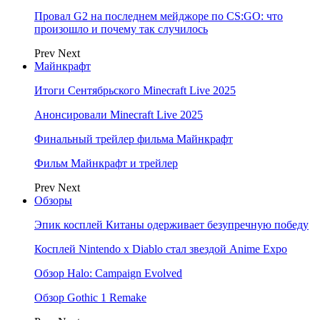
Провал G2 на последнем мейджоре по CS:GO: что
произошло и почему так случилось
Prev
Next
Майнкрафт
Итоги Сентябрьского Minecraft Live 2025
Анонсировали Minecraft Live 2025
Финальный трейлер фильма Майнкрафт
Фильм Майнкрафт и трейлер
Prev
Next
Обзоры
Эпик косплей Китаны одерживает безупречную победу
Косплей Nintendo x Diablo стал звездой Anime Expo
Обзор Halo: Campaign Evolved
Обзор Gothic 1 Remake