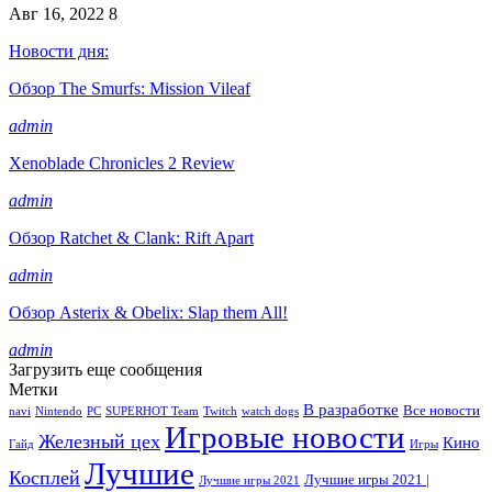
Авг 16, 2022
8
Новости дня:
Обзор The Smurfs: Mission Vileaf
admin
Xenoblade Chronicles 2 Review
admin
Обзор Ratchet & Clank: Rift Apart
admin
Обзор Asterix & Obelix: Slap them All!
admin
Загрузить еще сообщения
Метки
В разработке
Все новости
navi
Nintendo
PC
SUPERHOT Team
Twitch
watch dogs
Игровые новости
Железный цех
Кино
Гайд
Игры
Лучшие
Косплей
Лучшие игры 2021 |
Лучшие игры 2021