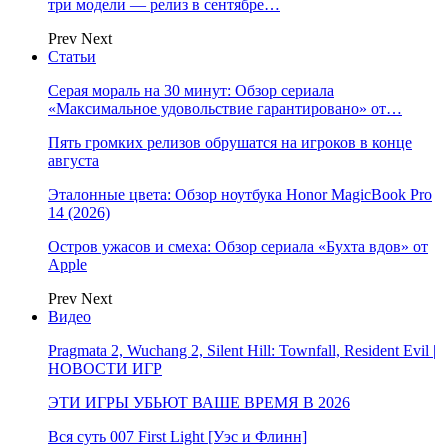
три модели — релиз в сентябре…
Prev
Next
Статьи
Серая мораль на 30 минут: Обзор сериала
«Максимальное удовольствие гарантировано» от…
Пять громких релизов обрушатся на игроков в конце
августа
Эталонные цвета: Обзор ноутбука Honor MagicBook Pro
14 (2026)
Остров ужасов и смеха: Обзор сериала «Бухта вдов» от
Apple
Prev
Next
Видео
Pragmata 2, Wuchang 2, Silent Hill: Townfall, Resident Evil |
НОВОСТИ ИГР
ЭТИ ИГРЫ УБЬЮТ ВАШЕ ВРЕМЯ В 2026
Вся суть 007 First Light [Уэс и Флинн]