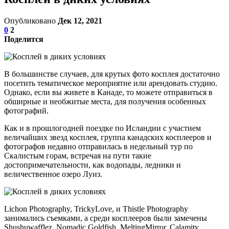
Опубликовано
Дек 12, 2021
0
2
Поделится
В большинстве случаев, для крутых фото косплея достаточно
посетить тематическое мероприятие или арендовать студию.
Однако, если вы живете в Канаде, то можете отправиться в
обширные и необжитые места, для получения особенных
фотографий.
Как и в прошлогодней поездке по Исландии с участием
величайших звезд косплея, группа канадских косплееров и
фотографов недавно отправилась в недельный тур по
Скалистым горам, встречая на пути такие
достопримечательности, как водопады, ледники и
величественное озеро Луиз.
Lichon Photography, TrickyLove, и Thistle Photography
занимались съемками, а среди косплееров были замечены
Shushuwafflez, Nomadic Goldfish, MeltingMirror, Calamity