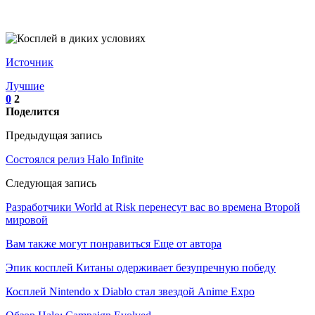
Источник
Лучшие
0
2
Поделится
Предыдущая запись
Состоялся релиз Halo Infinite
Следующая запись
Разработчики World at Risk перенесут вас во времена Второй
мировой
Вам также могут понравиться
Еще от автора
Эпик косплей Китаны одерживает безупречную победу
Косплей Nintendo x Diablo стал звездой Anime Expo