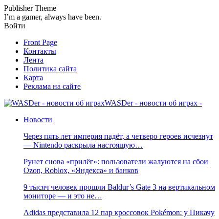
Publisher Theme
I’m a gamer, always have been.
Войти
Front Page
Контакты
Лента
Политика сайта
Карта
Реклама на сайте
WASDer - новости об играх -
Новости
Через пять лет империя падёт, а четверо героев исчезнут
— Nintendo раскрыла настоящую…
Рунет снова «прилёг»: пользователи жалуются на сбои
Ozon, Roblox, «Яндекса» и банков
9 тысяч человек прошли Baldur’s Gate 3 на вертикальном
мониторе — и это не…
Adidas представила 12 пар кроссовок Pokémon: у Пикачу