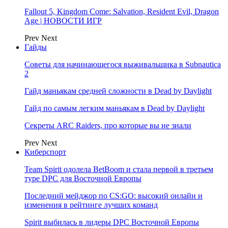
Fallout 5, Kingdom Come: Salvation, Resident Evil, Dragon
Age | НОВОСТИ ИГР
Prev
Next
Гайды
Советы для начинающегося выживальщика в Subnautica
2
Гайд маньякам средней сложности в Dead by Daylight
Гайд по самым легким маньякам в Dead by Daylight
Секреты ARC Raiders, про которые вы не знали
Prev
Next
Киберспорт
Team Spirit одолела BetBoom и стала первой в третьем
туре DPC для Восточной Европы
Последний мейджор по CS:GO: высокий онлайн и
изменения в рейтинге лучших команд
Spirit выбилась в лидеры DPC Восточной Европы