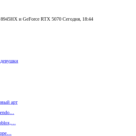
 8945HX и GeForce RTX 5070 Сегодня, 18:44
 девушки
овый арт
ntendo…
oblox,…
иторе…