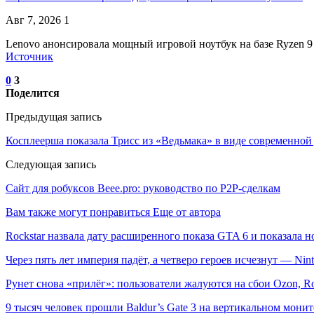
Авг 7, 2026
1
Lenovo анонсировала мощный игровой ноутбук на базе Ryzen 9
Источник
0
3
Поделится
Предыдущая запись
Косплеерша показала Трисс из «Ведьмака» в виде современной
Следующая запись
Сайт для робуксов Beee.pro: руководство по P2P-сделкам
Вам также могут понравиться
Еще от автора
Rockstar назвала дату расширенного показа GTA 6 и показала н
Через пять лет империя падёт, а четверо героев исчезнут — Ni
Рунет снова «прилёг»: пользователи жалуются на сбои Ozon, R
9 тысяч человек прошли Baldur’s Gate 3 на вертикальном мон