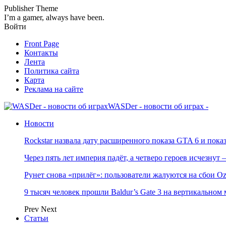
Publisher Theme
I’m a gamer, always have been.
Войти
Front Page
Контакты
Лента
Политика сайта
Карта
Реклама на сайте
WASDer - новости об играх -
Новости
Rockstar назвала дату расширенного показа GTA 6 и пока
Через пять лет империя падёт, а четверо героев исчезну
Рунет снова «прилёг»: пользователи жалуются на сбои Oz
9 тысяч человек прошли Baldur’s Gate 3 на вертикально
Prev
Next
Статьи