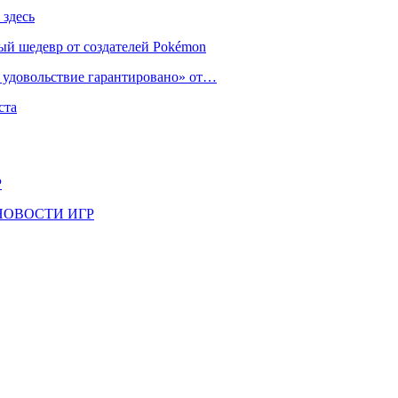
 здесь
ый шедевр от создателей Pokémon
е удовольствие гарантировано» от…
ста
Р
il | НОВОСТИ ИГР