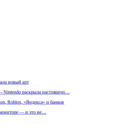
зала новый арт
т — Nintendo раскрыла настоящую…
on, Roblox, «Яндекса» и банков
м мониторе — и это не…