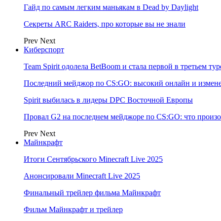
Гайд по самым легким маньякам в Dead by Daylight
Секреты ARC Raiders, про которые вы не знали
Prev
Next
Киберспорт
Team Spirit одолела BetBoom и стала первой в третьем т
Последний мейджор по CS:GO: высокий онлайн и измене
Spirit выбилась в лидеры DPC Восточной Европы
Провал G2 на последнем мейджоре по CS:GO: что произо
Prev
Next
Майнкрафт
Итоги Сентябрьского Minecraft Live 2025
Анонсировали Minecraft Live 2025
Финальный трейлер фильма Майнкрафт
Фильм Майнкрафт и трейлер