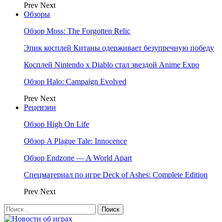
Prev
Next
Обзоры
Обзор Moss: The Forgotten Relic
Эпик косплей Китаны одерживает безупречную победу
Косплей Nintendo x Diablo стал звездой Anime Expo
Обзор Halo: Campaign Evolved
Prev
Next
Рецензии
Обзор High On Life
Обзор A Plague Tale: Innocence
Обзор Endzone — A World Apart
Спецматериал по игре Deck of Ashes: Complete Edition
Prev
Next