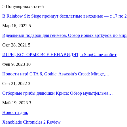
5 Популярных статей
В Rainbow Six Siege пройдут бесплатные выходные — с 17 по
Мар 16, 2022
5
Идеальный подарок для геймера. Обзор новых артбуков по м
Окт 28, 2021
5
ИГРЫ, КОТОРЫЕ ВСЕ НЕНАВИДЯТ, а StopGame любит
Фев 9, 2023
10
Новости игр! GTA 6, Gothic, Assassin’s Creed: Mirage,…
Сен 21, 2022
3
Отборные грибы дядюшки Криса: Обзор мультфильма…
Май 19, 2023
3
Новости дня:
Xenoblade Chronicles 2 Review