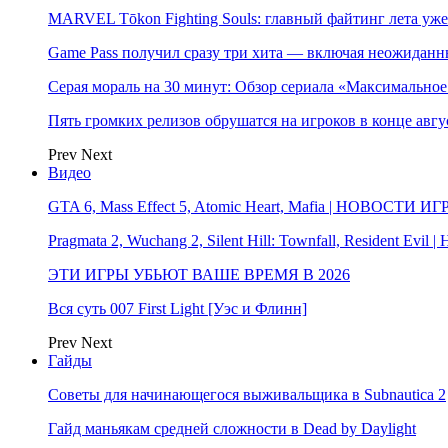
MARVEL Tōkon Fighting Souls: главный файтинг лета уже
Game Pass получил сразу три хита — включая неожиданн
Серая мораль на 30 минут: Обзор сериала «Максимально
Пять громких релизов обрушатся на игроков в конце авгу
Prev
Next
Видео
GTA 6, Mass Effect 5, Atomic Heart, Mafia | НОВОСТИ ИГ
Pragmata 2, Wuchang 2, Silent Hill: Townfall, Resident Ev
ЭТИ ИГРЫ УБЬЮТ ВАШЕ ВРЕМЯ В 2026
Вся суть 007 First Light [Уэс и Флинн]
Prev
Next
Гайды
Советы для начинающегося выживальщика в Subnautica 2
Гайд маньякам средней сложности в Dead by Daylight