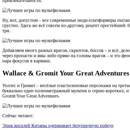
привлекательности.
Ну, вот, допустим – все современные инди-платформеры пытаютс
грустно. Здесь же всё совсем по-другому, рецепт простейший: 
три.
Добавляем много разных врагов, скриптов, боссов – и всё, де
через пропасти и ямы либо прямо на головы врагов – и это фе
пара фокусов в кармане.
Wallace & Gromit Your Great Adventures
Уоллес и Громит – весёлые пластилиновые персонажи на третье
буквально один полнометражный мультик и серию коротких, и ви
Gromit Your Great Adventures.
Сейчас читают:
Эпик косплей Китаны одерживает безупречную победу