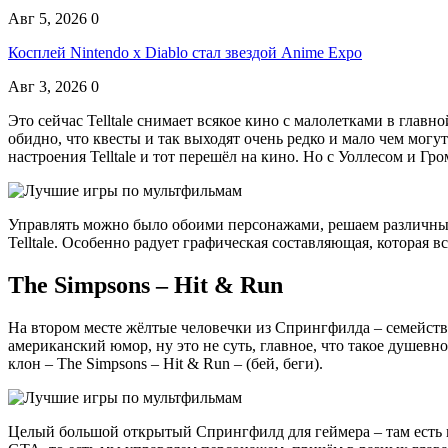
Авг 5, 2026
0
Косплей Nintendo x Diablo стал звездой Anime Expo
Авг 3, 2026
0
Это сейчас Telltale снимает всякое кино с малолетками в главн
обидно, что квесты и так выходят очень редко и мало чем могу
настроения Telltale и тот перешёл на кино. Но с Уоллесом и Г
Управлять можно было обоими персонажами, решаем различные 
Telltale. Особенно радует графическая составляющая, которая 
The Simpsons – Hit & Run
На втором месте жёлтые человечки из Спрингфилда – семейство
американский юмор, ну это не суть, главное, что такое душев
клон – The Simpsons – Hit & Run – (бей, беги).
Целый большой открытый Спрингфилд для геймера – там есть к