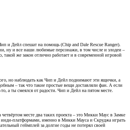
Чип и Дейл спешат на помощь (Chip and Dale Rescue Ranger).
ни, ну и все наши любимые персонажи, в том числе и злодеи –
о, такой же закон отлично работает и в современной игровой
ого, но наблюдать как Чип и Дейл поднимают эти ящички, а
добным – так что такие простые вещи доставляли фан. А если
о, а ты смеялся от радости. Чип и Дейл на пятом месте.
 четвёртом месте два таких проекта – это Микки Маус в Замке
ими инди-платформами, именно в Микки Мауса и Скруджа играть
екательный геймплей за долгие годы не потерял своей