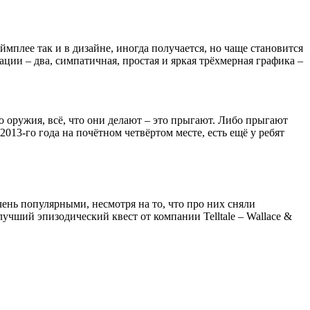
мплее так и в дизайне, иногда получается, но чаще становится
ации – два, симпатичная, простая и яркая трёхмерная графика –
о оружия, всё, что они делают – это прыгают. Либо прыгают
013-го года на почётном четвёртом месте, есть ещё у ребят
ень популярными, несмотря на то, что про них сняли
учший эпизодический квест от компании Telltale – Wallace &