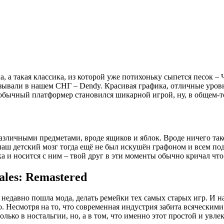
а, а такая классика, из которой уже потихоньку сыпется песок – 
азывали в нашем СНГ – Dendy. Красивая графика, отличные уров
м обычный платформер становился шикарной игрой, ну, в общем-т
зличными предметами, вроде ящиков и яблок. Вроде ничего так
наш детский мозг тогда ещё не был искушён графоном и всем по
 и носится с ним – твой друг в эти моменты обычно кричал что-т
les: Remastered
недавно пошла мода, делать ремейки тех самых старых игр. И на
ило. Несмотря на то, что современная индустрия забита всяческ
олько в ностальгии, но, а в том, что именно этот простой и увл