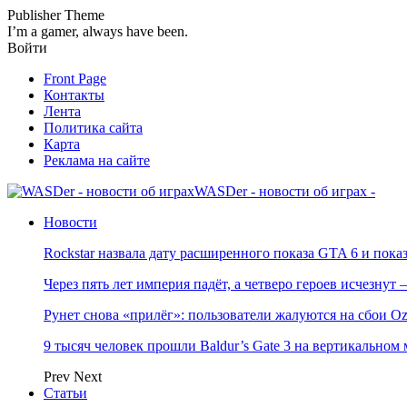
Publisher Theme
I’m a gamer, always have been.
Войти
Front Page
Контакты
Лента
Политика сайта
Карта
Реклама на сайте
WASDer - новости об играх -
Новости
Rockstar назвала дату расширенного показа GTA 6 и пока
Через пять лет империя падёт, а четверо героев исчезну
Рунет снова «прилёг»: пользователи жалуются на сбои Oz
9 тысяч человек прошли Baldur’s Gate 3 на вертикально
Prev
Next
Статьи