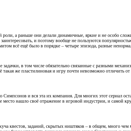
ой роли, а раньше они делали динамичные, яркие и не особо слож
т заинтересовать, и поэтому вообще не пользуются популярность
ромитом всё ещё было в порядке – четыре эпизода, разные ненорм
задачки, в том числе обязательно связанные с разными механи
всё такая же пластилиновая и игру почти невозможно отличить от
 Симпсонов и вся эта их компания. Для многих этот сериал ост
ное место нашло своё отражение в игровой индустрии, и самой к
уча квестов, заданий, скрытых ништяков – в общем, много чем 