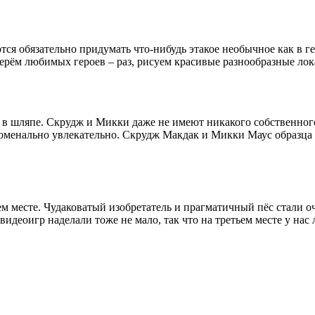
я обязательно придумать что-нибудь этакое необычное как в гей
берём любимых героев – раз, рисуем красивые разнообразные лок
ло в шляпе. Скрудж и Микки даже не имеют никакого собственног
номенально увлекательно. Скрудж Макдак и Микки Маус образца 2
м месте. Чудаковатый изобретатель и прагматичный пёс стали оч
деоигр наделали тоже не мало, так что на третьем месте у нас л