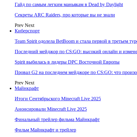
Гайд по самым легким маньякам в Dead by Daylight
Секреты ARC Raiders, про которые вы не знали
Prev
Next
Киберспорт
Team Spirit одолела BetBoom и стала первой в третьем т
Последний мейджор по CS:GO: высокий онлайн и измене
Spirit выбилась в лидеры DPC Восточной Европы
Провал G2 на последнем мейджоре по CS:GO: что произо
Prev
Next
Майнкрафт
Итоги Сентябрьского Minecraft Live 2025
Анонсировали Minecraft Live 2025
Финальный трейлер фильма Майнкрафт
Фильм Майнкрафт и трейлер