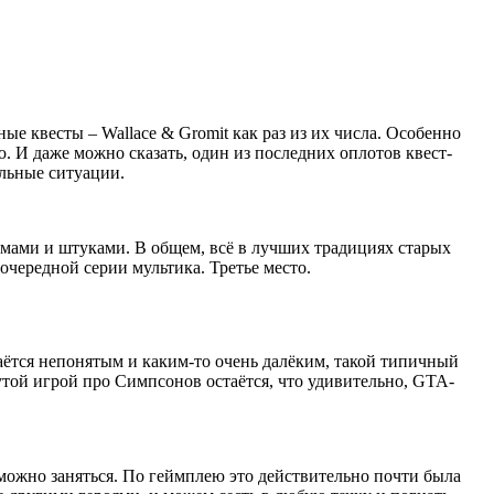
ные квесты – Wallace & Gromit как раз из их числа. Особенно
ю. И даже можно сказать, один из последних оплотов квест-
альные ситуации.
змами и штуками. В общем, всё в лучших традициях старых
 очередной серии мультика. Третье место.
аётся непонятым и каким-то очень далёким, такой типичный
рутой игрой про Симпсонов остаётся, что удивительно, GTA-
можно заняться. По геймплею это действительно почти была