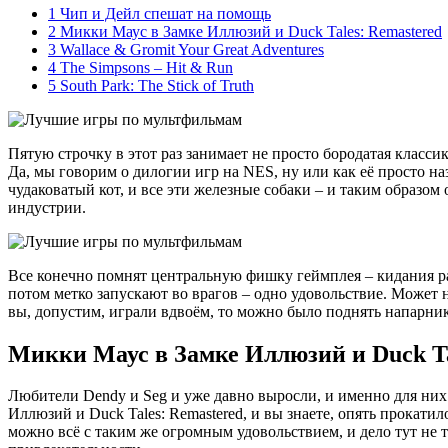
1
Чип и Дейл спешат на помощь
2
Микки Маус в Замке Иллюзий и Duck Tales: Remastered
3
Wallace & Gromit Your Great Adventures
4
The Simpsons – Hit & Run
5
South Park: The Stick of Truth
Пятую строчку в этот раз занимает не просто бородатая классик
Да, мы говорим о дилогии игр на NES, ну или как её просто н
чудаковатый кот, и все эти железные собаки – и таким образо
индустрии.
Все конечно помнят центральную фишку геймплея – кидания ра
потом метко запускают во врагов – одно удовольствие. Может 
вы, допустим, играли вдвоём, то можно было поднять напарника
Микки Маус в Замке Иллюзий и Duck Ta
Любители Dendy и Seg и уже давно выросли, и именно для них 
Иллюзий и Duck Tales: Remastered, и вы знаете, опять прокат
можно всё с таким же огромным удовольствием, и дело тут не т