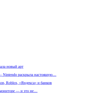
зала новый арт
т — Nintendo раскрыла настоящую…
on, Roblox, «Яндекса» и банков
м мониторе — и это не…