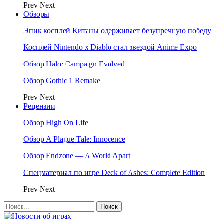
Prev
Next
Обзоры
Эпик косплей Китаны одерживает безупречную победу
Косплей Nintendo x Diablo стал звездой Anime Expo
Обзор Halo: Campaign Evolved
Обзор Gothic 1 Remake
Prev
Next
Рецензии
Обзор High On Life
Обзор A Plague Tale: Innocence
Обзор Endzone — A World Apart
Спецматериал по игре Deck of Ashes: Complete Edition
Prev
Next