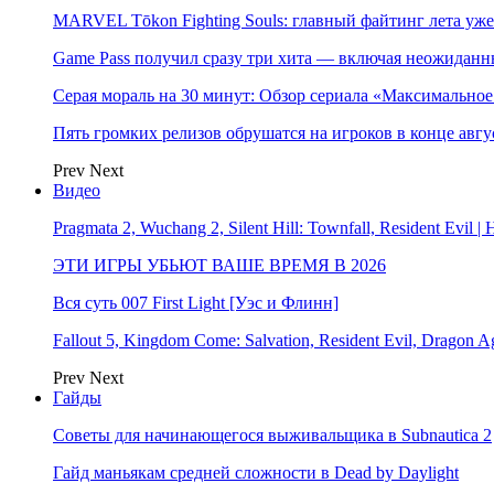
MARVEL Tōkon Fighting Souls: главный файтинг лета уже
Game Pass получил сразу три хита — включая неожиданн
Серая мораль на 30 минут: Обзор сериала «Максимально
Пять громких релизов обрушатся на игроков в конце авгу
Prev
Next
Видео
Pragmata 2, Wuchang 2, Silent Hill: Townfall, Resident Ev
ЭТИ ИГРЫ УБЬЮТ ВАШЕ ВРЕМЯ В 2026
Вся суть 007 First Light [Уэс и Флинн]
Fallout 5, Kingdom Come: Salvation, Resident Evil, Drag
Prev
Next
Гайды
Советы для начинающегося выживальщика в Subnautica 2
Гайд маньякам средней сложности в Dead by Daylight