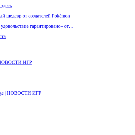
 здесь
ый шедевр от создателей Pokémon
е удовольствие гарантировано» от…
ста
il | НОВОСТИ ИГР
on Age | НОВОСТИ ИГР