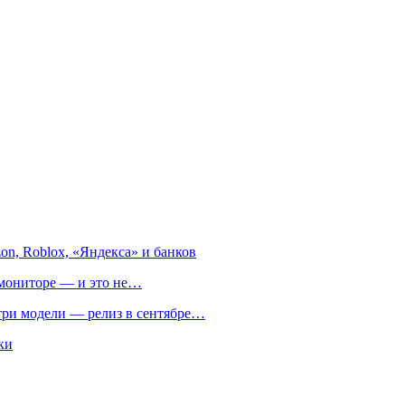
on, Roblox, «Яндекса» и банков
м мониторе — и это не…
 три модели — релиз в сентябре…
ки