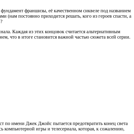
ей фундамент франшизы, её качественном сиквеле под названием
и (нам постоянно приходится решать, кого из героев спасти, а
и?
инала. Каждая из этих концовок считается альтернативным
нем, что в итоге становится важной частью сюжета всей серии.
ист по имени Джек Джойс пытается предотвратить конец света
ь компьютерной игры и телесериала, которая, к сожалению,