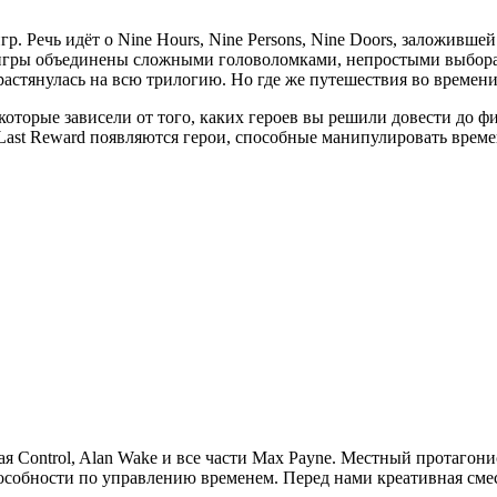
р. Речь идёт о Nine Hours, Nine Persons, Nine Doors, заложивш
ти игры объединены сложными головоломками, непростыми выборам
 растянулась на всю трилогию. Но где же путешествия во времен
которые зависели от того, каких героев вы решили довести до ф
 Last Reward появляются герои, способные манипулировать време
я Control, Alan Wake и все части Max Payne. Местный протагон
особности по управлению временем. Перед нами креативная смес