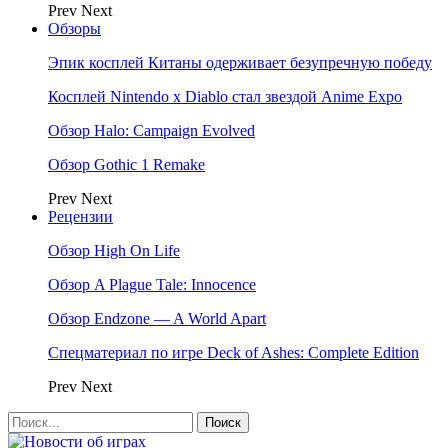
Prev
Next
Обзоры
Эпик косплей Китаны одерживает безупречную победу
Косплей Nintendo x Diablo стал звездой Anime Expo
Обзор Halo: Campaign Evolved
Обзор Gothic 1 Remake
Prev
Next
Рецензии
Обзор High On Life
Обзор A Plague Tale: Innocence
Обзор Endzone — A World Apart
Спецматериал по игре Deck of Ashes: Complete Edition
Prev
Next