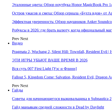
Эталонные цвета: Обзор ноутбука Honor MagicBook Pro 14
Остров ужасов и смеха: Обзор сериала «Бухта вдов» от A
Эффектная уверенность: Обзор наушников Anker Soundcor
Робуксы в 2026: где брать валюту, когда официальный ма
Prev
Next
Видео
Pragmata 2, Wuchang 2, Silent Hill: Townfall, Resident Ev
ЭТИ ИГРЫ УБЬЮТ ВАШЕ ВРЕМЯ В 2026
Вся суть 007 First Light [Уэс и Флинн]
Fallout 5, Kingdom Come: Salvation, Resident Evil, Drag
Prev
Next
Гайды
Советы для начинающегося выживальщика в Subnautica 2
Гайд маньякам средней сложности в Dead by Daylight