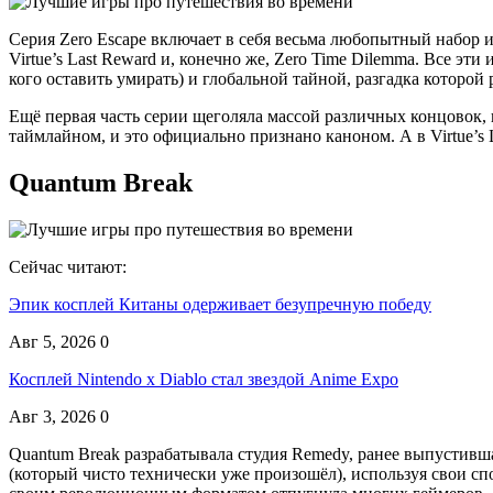
Серия Zero Escape включает в себя весьма любопытный набор иг
Virtue’s Last Reward и, конечно же, Zero Time Dilemma. Все э
кого оставить умирать) и глобальной тайной, разгадка которой
Ещё первая часть серии щеголяла массой различных концовок, 
таймлайном, и это официально признано каноном. А в Virtue’s
Quantum Break
Сейчас читают:
Эпик косплей Китаны одерживает безупречную победу
Авг 5, 2026
0
Косплей Nintendo x Diablo стал звездой Anime Expo
Авг 3, 2026
0
Quantum Break разрабатывала студия Remedy, ранее выпустивша
(который чисто технически уже произошёл), используя свои сп