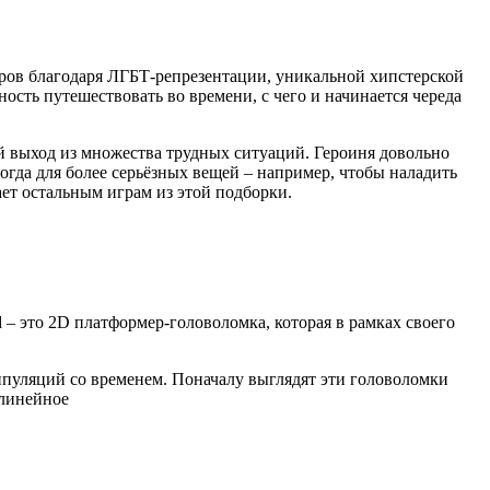
ймеров благодаря ЛГБТ-репрезентации, уникальной хипстерской
ость путешествовать во времени, с чего и начинается череда
й выход из множества трудных ситуаций. Героиня довольно
огда для более серьёзных вещей – например, чтобы наладить
ает остальным играм из этой подборки.
d – это 2D платформер-головоломка, которая в рамках своего
ипуляций со временем. Поначалу выглядят эти головоломки
 линейное