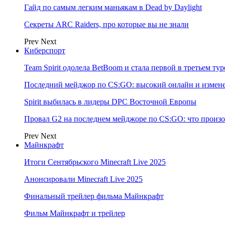
Гайд по самым легким маньякам в Dead by Daylight
Секреты ARC Raiders, про которые вы не знали
Prev
Next
Киберспорт
Team Spirit одолела BetBoom и стала первой в третьем т
Последний мейджор по CS:GO: высокий онлайн и измене
Spirit выбилась в лидеры DPC Восточной Европы
Провал G2 на последнем мейджоре по CS:GO: что произо
Prev
Next
Майнкрафт
Итоги Сентябрьского Minecraft Live 2025
Анонсировали Minecraft Live 2025
Финальный трейлер фильма Майнкрафт
Фильм Майнкрафт и трейлер