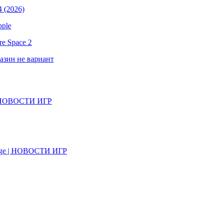
 (2026)
pple
e Space 2
газин не вариант
il | НОВОСТИ ИГР
on Age | НОВОСТИ ИГР