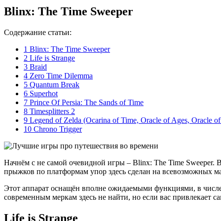
Blinx: The Time Sweeper
Содержание статьи:
1
Blinx: The Time Sweeper
2
Life is Strange
3
Braid
4
Zero Time Dilemma
5
Quantum Break
6
Superhot
7
Prince Of Persia: The Sands of Time
8
Timesplitters 2
9
Legend of Zelda (Ocarina of Time, Oracle of Ages, Oracle o
10
Chrono Trigger
Начнём с не самой очевидной игры – Blinx: The Time Sweeper.
прыжков по платформам упор здесь сделан на всевозможных м
Этот аппарат оснащён вполне ожидаемыми функциями, в числе к
современным меркам здесь не найти, но если вас привлекает са
Life is Strange