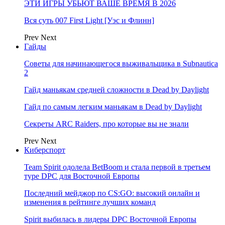
ЭТИ ИГРЫ УБЬЮТ ВАШЕ ВРЕМЯ В 2026
Вся суть 007 First Light [Уэс и Флинн]
Prev
Next
Гайды
Советы для начинающегося выживальщика в Subnautica
2
Гайд маньякам средней сложности в Dead by Daylight
Гайд по самым легким маньякам в Dead by Daylight
Секреты ARC Raiders, про которые вы не знали
Prev
Next
Киберспорт
Team Spirit одолела BetBoom и стала первой в третьем
туре DPC для Восточной Европы
Последний мейджор по CS:GO: высокий онлайн и
изменения в рейтинге лучших команд
Spirit выбилась в лидеры DPC Восточной Европы