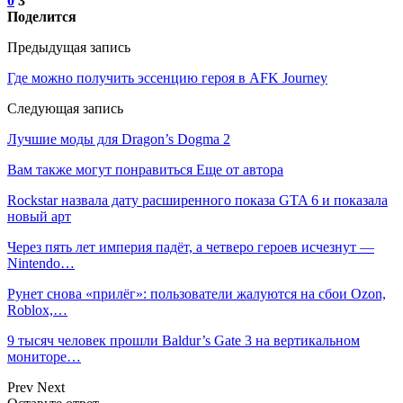
0
3
Поделится
Предыдущая запись
Где можно получить эссенцию героя в AFK Journey
Следующая запись
Лучшие моды для Dragon’s Dogma 2
Вам также могут понравиться
Еще от автора
Rockstar назвала дату расширенного показа GTA 6 и показала
новый арт
Через пять лет империя падёт, а четверо героев исчезнут —
Nintendo…
Рунет снова «прилёг»: пользователи жалуются на сбои Ozon,
Roblox,…
9 тысяч человек прошли Baldur’s Gate 3 на вертикальном
мониторе…
Prev
Next