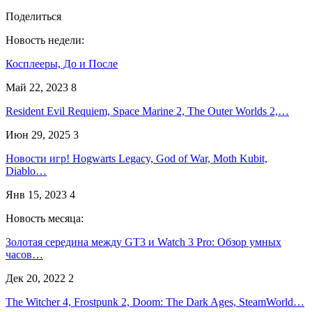
Поделиться
Новость недели:
Косплееры, До и После
Май 22, 2023
8
Resident Evil Requiem, Space Marine 2, The Outer Worlds 2,…
Июн 29, 2025
3
Новости игр! Hogwarts Legacy, God of War, Moth Kubit,
Diablo…
Янв 15, 2023
4
Новость месяца:
Золотая середина между GT3 и Watch 3 Pro: Обзор умных
часов…
Дек 20, 2022
2
The Witcher 4, Frostpunk 2, Doom: The Dark Ages, SteamWorld…