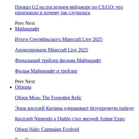
Провал G2 на последнем мейджоре по CS:GO: что
произошло и почему так случилось
Prev
Next
Майнкрафт
Итоги Сентябрьского Minecraft Live 2025
Анонсировали Minecraft Live 2025
Финальный трейлер фильма Майнкрафт
Фильм Майнкрафт и трейлер
Prev
Next
Обзоры
Обзор Moss: The Forgotten Relic
Эпик косплей Китаны одерживает безупречную победу
Косплей Nintendo x Diablo стал звездой Anime Expo
Обзор Halo: Campaign Evolved