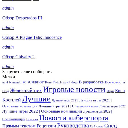
admin
Обзор Desperados III
admin
Обзор A Plague Tale: Innocence
admin
Обзор Chivalry 2
admin
Загрузить еще сообщения
Метки
В разработке
Все новости
navi
Nintendo
PC
SUPERHOT Team
Twitch
watch dogs
Игровые новости
Железный цех
Кино
Гайд
Игры
Лучшие
Косплей
Лучшие игры 2021 |
Лучшие игры 2021
Основные номинации
Лучшие игры 2021 | Спецноминации
Лучшие игры 2022
Лучшие игры 2022 | Основные номинации
Лучшие игры 2022 |
Новости киберспорта
Спецноминации
Новости
Руководства
Спец
Прямым текстом
Рецензии
Сайтовые