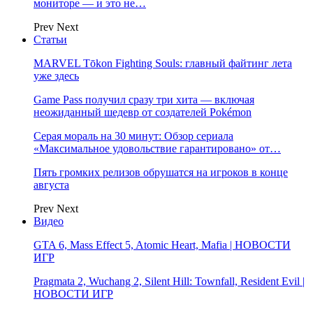
мониторе — и это не…
Prev
Next
Статьи
MARVEL Tōkon Fighting Souls: главный файтинг лета
уже здесь
Game Pass получил сразу три хита — включая
неожиданный шедевр от создателей Pokémon
Серая мораль на 30 минут: Обзор сериала
«Максимальное удовольствие гарантировано» от…
Пять громких релизов обрушатся на игроков в конце
августа
Prev
Next
Видео
GTA 6, Mass Effect 5, Atomic Heart, Mafia | НОВОСТИ
ИГР
Pragmata 2, Wuchang 2, Silent Hill: Townfall, Resident Evil |
НОВОСТИ ИГР