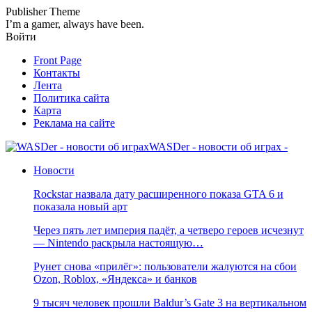
Publisher Theme
I’m a gamer, always have been.
Войти
Front Page
Контакты
Лента
Политика сайта
Карта
Реклама на сайте
WASDer - новости об играх -
Новости
Rockstar назвала дату расширенного показа GTA 6 и
показала новый арт
Через пять лет империя падёт, а четверо героев исчезнут
— Nintendo раскрыла настоящую…
Рунет снова «прилёг»: пользователи жалуются на сбои
Ozon, Roblox, «Яндекса» и банков
9 тысяч человек прошли Baldur’s Gate 3 на вертикальном