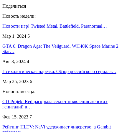
Поделиться
Новость недели:
Новости игр! Twisted Metal, Battlefield, Paranormal…
Мар 1, 2024
5
GTA 6, Dragon Age: The Veilguard, WH40K Space Marine 2,
Star…
Авг 3, 2024
4
Психологическая нарезка: Обзор российского сериала…
Мар 25, 2023
6
Новость месяца:
CD Projekt Red раскрыла секрет появления женских
гениталий в…
Фев 15, 2023
7
Рейтинг HLTV: NaVi удерживает лидерство, а Gambit