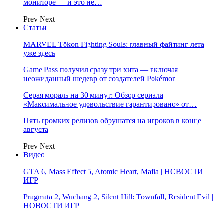
мониторе — и это не…
Prev
Next
Статьи
MARVEL Tōkon Fighting Souls: главный файтинг лета
уже здесь
Game Pass получил сразу три хита — включая
неожиданный шедевр от создателей Pokémon
Серая мораль на 30 минут: Обзор сериала
«Максимальное удовольствие гарантировано» от…
Пять громких релизов обрушатся на игроков в конце
августа
Prev
Next
Видео
GTA 6, Mass Effect 5, Atomic Heart, Mafia | НОВОСТИ
ИГР
Pragmata 2, Wuchang 2, Silent Hill: Townfall, Resident Evil |
НОВОСТИ ИГР