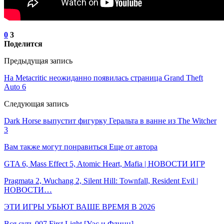
0
3
Поделится
Предыдущая запись
На Metacritic неожиданно появилась страница Grand Theft
Auto 6
Следующая запись
Dark Horse выпустит фигурку Геральта в ванне из The Witcher
3
Вам также могут понравиться
Еще от автора
GTA 6, Mass Effect 5, Atomic Heart, Mafia | НОВОСТИ ИГР
Pragmata 2, Wuchang 2, Silent Hill: Townfall, Resident Evil |
НОВОСТИ…
ЭТИ ИГРЫ УБЬЮТ ВАШЕ ВРЕМЯ В 2026
Вся суть 007 First Light [Уэс и Флинн]