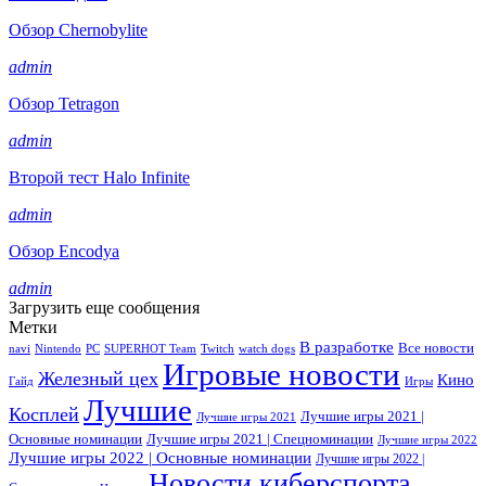
Обзор Chernobylite
admin
Обзор Tetragon
admin
Второй тест Halo Infinite
admin
Обзор Encodya
admin
Загрузить еще сообщения
Метки
В разработке
Все новости
navi
Nintendo
PC
SUPERHOT Team
Twitch
watch dogs
Игровые новости
Железный цех
Кино
Гайд
Игры
Лучшие
Косплей
Лучшие игры 2021 |
Лучшие игры 2021
Основные номинации
Лучшие игры 2021 | Спецноминации
Лучшие игры 2022
Лучшие игры 2022 | Основные номинации
Лучшие игры 2022 |
Новости киберспорта