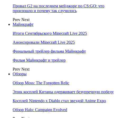
Провал G2 на последнем мейджоре по CS:GO: что
произошло и почему так случилось
Prev
Next
Майнкрафт
Итоги Сентябрьского Minecraft Live 2025
Анонсировали Minecraft Live 2025
Финальный трейлер фильма Майнкрафт
Фильм Майнкрафт и трейлер
Prev
Next
Обзоры
Обзор Moss: The Forgotten Relic
Эпик косплей Китаны одерживает безупречную победу
Косплей Nintendo x Diablo стал звездой Anime Expo
Обзор Halo: Campaign Evolved