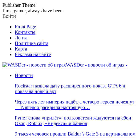
Publisher Theme
I’m a gamer, always have been.
Войти
Front Page
Контакты
Лента
Политика сайта
Карта
Реклама на сайте
WASDer - новости об играх -
Новости
Rockstar назвала дату расширенного показа GTA 6 и
показала новый арт
Через пять лет империя падёт, а четверо героев исчезнут
— Nintendo раскрыла настоящую…
Рунет снова «прилёг»: пользователи жалуются на сбои
Ozon, Roblox, «Яндекса» и банков
9 тысяч человек прошли Baldur’s Gate 3 на вертикальном