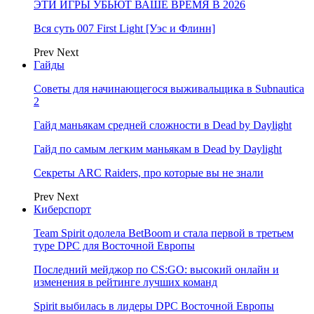
ЭТИ ИГРЫ УБЬЮТ ВАШЕ ВРЕМЯ В 2026
Вся суть 007 First Light [Уэс и Флинн]
Prev
Next
Гайды
Советы для начинающегося выживальщика в Subnautica
2
Гайд маньякам средней сложности в Dead by Daylight
Гайд по самым легким маньякам в Dead by Daylight
Секреты ARC Raiders, про которые вы не знали
Prev
Next
Киберспорт
Team Spirit одолела BetBoom и стала первой в третьем
туре DPC для Восточной Европы
Последний мейджор по CS:GO: высокий онлайн и
изменения в рейтинге лучших команд
Spirit выбилась в лидеры DPC Восточной Европы