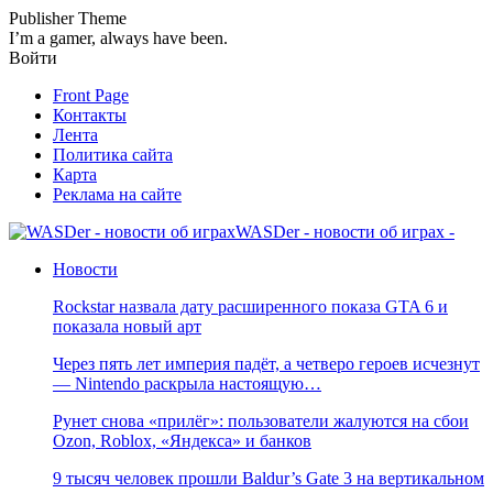
Publisher Theme
I’m a gamer, always have been.
Войти
Front Page
Контакты
Лента
Политика сайта
Карта
Реклама на сайте
WASDer - новости об играх -
Новости
Rockstar назвала дату расширенного показа GTA 6 и
показала новый арт
Через пять лет империя падёт, а четверо героев исчезнут
— Nintendo раскрыла настоящую…
Рунет снова «прилёг»: пользователи жалуются на сбои
Ozon, Roblox, «Яндекса» и банков
9 тысяч человек прошли Baldur’s Gate 3 на вертикальном