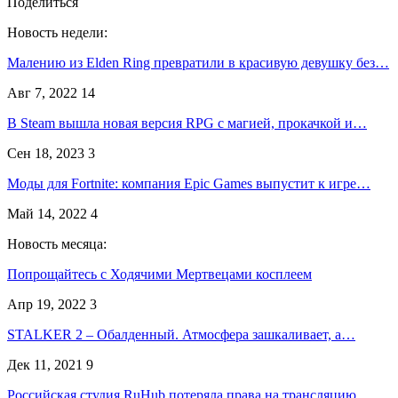
Поделиться
Новость недели:
Малению из Elden Ring превратили в красивую девушку без…
Авг 7, 2022
14
В Steam вышла новая версия RPG с магией, прокачкой и…
Сен 18, 2023
3
Моды для Fortnite: компания Epic Games выпустит к игре…
Май 14, 2022
4
Новость месяца:
Попрощайтесь с Ходячими Мертвецами косплеем
Апр 19, 2022
3
STALKER 2 – Обалденный. Атмосфера зашкаливает, а…
Дек 11, 2021
9
Российская студия RuHub потеряла права на трансляцию