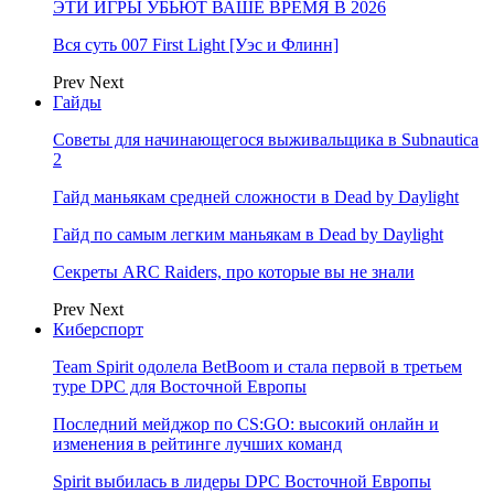
ЭТИ ИГРЫ УБЬЮТ ВАШЕ ВРЕМЯ В 2026
Вся суть 007 First Light [Уэс и Флинн]
Prev
Next
Гайды
Советы для начинающегося выживальщика в Subnautica
2
Гайд маньякам средней сложности в Dead by Daylight
Гайд по самым легким маньякам в Dead by Daylight
Секреты ARC Raiders, про которые вы не знали
Prev
Next
Киберспорт
Team Spirit одолела BetBoom и стала первой в третьем
туре DPC для Восточной Европы
Последний мейджор по CS:GO: высокий онлайн и
изменения в рейтинге лучших команд
Spirit выбилась в лидеры DPC Восточной Европы