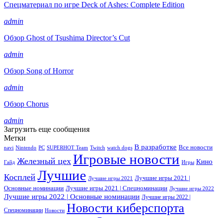
Спецматериал по игре Deck of Ashes: Complete Edition
admin
Обзор Ghost of Tsushima Director’s Cut
admin
Обзор Song of Horror
admin
Обзор Chorus
admin
Загрузить еще сообщения
Метки
В разработке
Все новости
navi
Nintendo
PC
SUPERHOT Team
Twitch
watch dogs
Игровые новости
Железный цех
Кино
Гайд
Игры
Лучшие
Косплей
Лучшие игры 2021 |
Лучшие игры 2021
Основные номинации
Лучшие игры 2021 | Спецноминации
Лучшие игры 2022
Лучшие игры 2022 | Основные номинации
Лучшие игры 2022 |
Новости киберспорта
Спецноминации
Новости