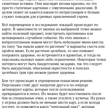
сюжетные вставки. Они выглядят весьма красиво, но это
просто статичные картинки с озвученными диалогами. В
целом сюжет не кажется каким-то интригующим и больше
служит поводом для угрюмых приключений героев.
Всё перемещение и исследование локаций происходит по
карте. В зависимости от иконки на выбранной точке можно
найти полезный предмет, повстречать противника или
активировать случайное событие. На этих иконках с
вопросительным знаком могут быть небольшие мини-квесты
по типу “вы нашли какое-то растение” и варианты съесть или
пройти мимо. Если растение целебное, то оно поможет
поправить здоровье, но встречаются и ядовитые, и тогда на
персонажа наложат какое-либо ограничение. Некоторые точки
интереса могут быть бандитскими засадами, так что следует
быть аккуратным, обыскивая окрестности в поисках
целебных трав при низком уровне здоровья.
Бои тут происходят в упрощенном пошаговом режиме.
Персонажи стоят друг напротив друга и по очереди
активируют карты, которые после использования
превращаются в пепел. Их можно будет восстановить после
боя за специальные очки, а также усилить у кузнеца. На руках
у игрока должно быть не меньше шести карт, а если колода
пустеет, то появляется карта “пепельный пакт”, которая