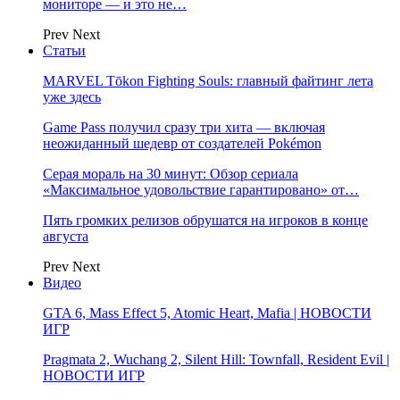
мониторе — и это не…
Prev
Next
Статьи
MARVEL Tōkon Fighting Souls: главный файтинг лета
уже здесь
Game Pass получил сразу три хита — включая
неожиданный шедевр от создателей Pokémon
Серая мораль на 30 минут: Обзор сериала
«Максимальное удовольствие гарантировано» от…
Пять громких релизов обрушатся на игроков в конце
августа
Prev
Next
Видео
GTA 6, Mass Effect 5, Atomic Heart, Mafia | НОВОСТИ
ИГР
Pragmata 2, Wuchang 2, Silent Hill: Townfall, Resident Evil |
НОВОСТИ ИГР