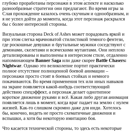
глубоко проработаны персонажи в этом аспекте и насколько
разнообразные стратегии они предлагают. Во время игры за
Слая прохождение казалось очень скучным и однообразным, и
я не успел дойти до момента, когда этот персонаж раскрылся
бы с более интересной стороны.
Визуальная сторона Deck of Ashes может порадовать яркой и
при этом слегка мрачноватой стилистикой темного фентези,
где роскошные девушки и брутальные мужики соседствуют с
демонами, скелетами и всяческими мутантами. Они неплохо
детализированы и выполнены в интересном стиле, отдаленно
напоминающем
Banner Saga
или даже скорее
Battle Chasers:
Nightwar
. Однако это великолепие портит практически
полное отсутствие полноценной боевой анимации –
персонажи просто стоят в боевых стойках и немного
покачиваются. Во время применения тех или иных навыков
на экране появляется какой-нибудь соответствующий
действию спецэффект, а персонаж делает однотипное
короткое движение руками и всё. Какая либо другая анимация
появляется лишь в момент, когда враг падает на землю с нулем
жизней. Как-то слишком скромно даже для инди. Хотелось
бы, конечно, видеть не просто схематичные движения и
вспышки, а хотя бы некоторую имитацию боя.
Что касается технической стороны, то здесь есть некоторые