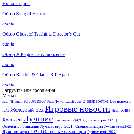
Новости дня:
Обзор Song of Horror
admin
Обзор Ghost of Tsushima Director’s Cut
admin
Обзор A Plague Tale: Innocence
admin
Обзор Ratchet & Clank: Rift Apart
admin
Загрузить еще сообщения
Метки
В разработке
Все новости
navi
Nintendo
PC
SUPERHOT Team
Twitch
watch dogs
Игровые новости
Железный цех
Кино
Гайд
Игры
Лучшие
Косплей
Лучшие игры 2021 |
Лучшие игры 2021
Основные номинации
Лучшие игры 2021 | Спецноминации
Лучшие игры 2022
Лучшие игры 2022 | Основные номинации
Лучшие игры 2022 |