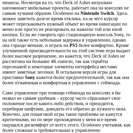
нюансы. Несмотря на то, что Deck of Ashes визуально
напоминает мобильные проекты, работает она на консолях не
самым лучшим образом. Особенно на
Nintendo Switch
. Здесь
можно заметить долгое время отклика, из-за чего курсор
может перескакивать нужный объект во время навигации по
меню или просто не реагировать на нажатие той или иной
кнопки. Если же говорить про стационарную консоль Sony, то
на ней также есть небольшая задержка в управлении, однако
она гораздо меньше, и играть на
PS5
более комфортно. Кроме
улучшенной производительности на этой системе игра выдает
более высокое разрешение, но кажется, что Deck of Ashes не
рассчитана на большие 4K-панели, так как спрайты
персонажей и некоторые элементы интерфейса местами
имеют заметные лесенки. В остальном версия игры для
приставки
Sony
кажется более предпочтительной, так как она
более отзывчивая и комфортная в управлении с геймпада.
Само управление при помощи геймпада на консолях я бы
назвал не самым удобным – курсор часто сбрасывает свое
положение после какого-либо действия, и приходится,
перебирая шифтами, доводить его обратно до нужного окна.
Конечно, для пошаговой игры такие проблемы не кажутся
критичными, но по мере прохождения у меня все время
ощущался дискомфорт от всего этого. Особенно учитывая, как
более сложные и требовательные к управлению