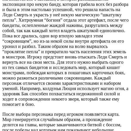
экспозиция про некую банду, которая грабила всех без разбора
и была в этом настолько успешной, что решила напасть на
Леди Смерть и украсть у неё некую магическую “шкатулку
пепла”. Хитроумная “богиня” отдала этот артефакт, после чего
бандиты, ослепленные жаждой наживы, разругались между
собой, так как каждый хотел владеть шкатулкой единолично.
Пока все дрались, один вор втихую завладел этим
“сокровищем”, но из-за некой силы внутри артефакта он его
уронил и разбил. Таким образом на волю вырвалось
“проклятие пепла” и превратило часть населения этих земель
в монстров. Игроку предстоит вновь отыскать Леди Смерть и
вернуть все на свои места. Для этого нужно выбрать одного
из тех самых бандитов и исследовать мир, который кишит
монстрами, побеждая которых в пошаговых карточных боях,
можно разжиться различными сокровищами. Каждый
персонаж отличается своими характеристиками и набором
умений. Например, колдунья Люция использует магию огня, а
здоровяк Бак способен похвастаться недюжинной силой и
ходит в сопровождении некоего зверя, который также ему
помогает в бою.
После выбора персонажа перед игроком появляется карта.
Мир генерируется случайным образом, а прохождение
делится на главы, которые заканчиваются битвой с боссом,
после победы над которым нам показывают небольшие