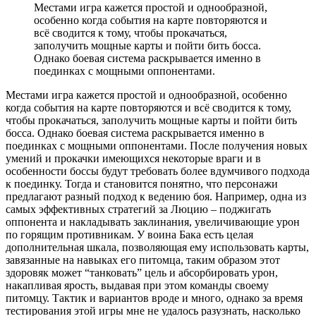
Местами игра кажется простой и однообразной,
особенно когда события на карте повторяются и
всё сводится к тому, чтобы прокачаться,
заполучить мощные карты и пойти бить босса.
Однако боевая система раскрывается именно в
поединках с мощными оппонентами.
Местами игра кажется простой и однообразной, особенно
когда события на карте повторяются и всё сводится к тому,
чтобы прокачаться, заполучить мощные карты и пойти бить
босса. Однако боевая система раскрывается именно в
поединках с мощными оппонентами. После получения новых
умений и прокачки имеющихся некоторые враги и в
особенности боссы будут требовать более вдумчивого подхода
к поединку. Тогда и становится понятно, что персонажи
предлагают разный подход к ведению боя. Например, одна из
самых эффективных стратегий за Люцию – поджигать
оппонента и накладывать заклинания, увеличивающие урон
по горящим противникам. У воина Бака есть целая
дополнительная шкала, позволяющая ему использовать карты,
завязанные на навыках его питомца, таким образом этот
здоровяк может “танковать” цель и абсорбировать урон,
накапливая ярость, выдавая при этом команды своему
питомцу. Тактик и вариантов вроде и много, однако за время
тестирования этой игры мне не удалось разузнать, насколько