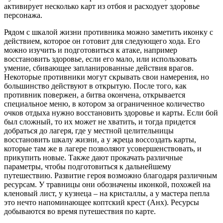
активирует несколько карт из отбоя и расходует здоровье
персонажа.
Рядом с шкалой жизни противника можно заметить иконку с
действием, которое он готовит для следующего хода. Его
можно изучить и подготовиться к атаке, например
восстановить здоровье, если его мало, или использовать
умение, сбивающее запланированные действия врагов.
Некоторые противники могут скрывать свои намерения, но
большинство действуют в открытую. После того, как
противник повержен, а битва окончена, открывается
специальное меню, в котором за ограниченное количество
очков отдыха нужно восстановить здоровье и карты. Если бой
был сложный, то их может не хватить, и тогда придется
добраться до лагеря, где у местной целительницы
восстановить шкалу жизни, а у жреца воссоздать карты,
которые там же в лагере позволяют усовершенствовать, и
прикупить новые. Также дают прокачать различные
параметры, чтобы подготовиться к дальнейшему
путешествию. Развитие героя возможно благодаря различным
ресурсам. У травницы они обозначены иконкой, похожей на
кленовый лист, у кузнеца – на кристаллы, а у мастера пепла
это нечто напоминающее коптский крест (Анх). Ресурсы
добываются во время путешествия по карте.