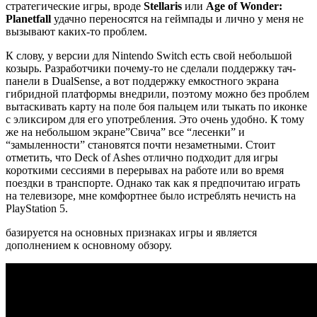
стратегические игры, вроде
Stellaris
или
Age of Wonder:
Planetfall
удачно переносятся на геймпады и лично у меня не
вызывают каких-то проблем.
К слову, у версии для Nintendo Switch есть свой небольшой
козырь. Разработчики почему-то не сделали поддержку тач-
панели в DualSense, а вот поддержку емкостного экрана
гибридной платформы внедрили, поэтому можно без проблем
вытаскивать карту на поле боя пальцем или тыкать по иконке
с эликсиром для его употребления. Это очень удобно. К тому
же на небольшом экране”Свича” все “лесенки” и
“замыленности” становятся почти незаметными. Стоит
отметить, что Deck of Ashes отлично подходит для игры
короткими сессиями в перерывах на работе или во время
поездки в транспорте. Однако так как я предпочитаю играть
на телевизоре, мне комфортнее было истреблять нечисть на
PlayStation 5.
базируется на основных признаках игры и является
дополнением к основному обзору.