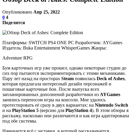
Опубликовано
Апр 25, 2022
0
4
Поделится
Платформы: SWITCH PS4 ONE PC Разработчик: AYGames
Издатель: Buka Entertainment WhisperGames Жанры:
Adventure RPG
Бум карточных игр уже прошел, однако некоторые студии до
сих пор пытаются экспериментировать с этими механиками.
Пару лет назад на просторах
Steam
появилась
Deck of Ashes
,
которая предлагала интересный дизайн персонажей и
пошаговые карточные бои. После выпуска всех
запланированных дополнений разработчики из
AYGames
занялись переносом игры на консоли. Мне удалось
протестировать её сразу в двух вариантах: на
Nintendo Switch
и на
PlayStation 5
(версию для
PlayStation 4
). В этом обзоры я
расскажу, насколько они различаются и как игра адаптирована
под обе системы.
Начинается всё с заставки, в которой рассказывается