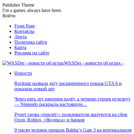
Publisher Theme
I’m a gamer, always have been.
Войти
Front Page
Контакты
Лента
Политика сайта
Карта
Реклама на сайте
WASDer - новости об играх -
Новости
Rockstar назвала дату расширенного показа GTA 6 и
показала новый арт
Через пять лет империя падёт, а четверо героев исчезнут
— Nintendo раскрыла настоящую…
Рунет снова «прилёг»: пользователи жалуются на сбои
Ozon, Roblox, «Яндекса» и банков
9 тысяч человек прошли Baldur’s Gate 3 на вертикальном