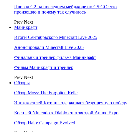
Провал G2 на последнем мейджоре по CS:GO: что
произошло и почему так случилось
Prev
Next
Майнкрафт
Итоги Сентябрьского Minecraft Live 2025
Анонсировали Minecraft Live 2025
Финальный трейлер фильма Майнкрафт
Фильм Майнкрафт и трейлер
Prev
Next
Обзоры
Обзор Moss: The Forgotten Relic
Эпик косплей Китаны одерживает безупречную победу
Косплей Nintendo x Diablo стал звездой Anime Expo
Обзор Halo: Campaign Evolved