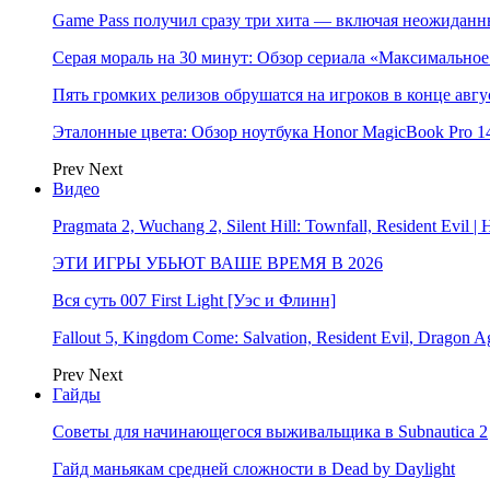
Game Pass получил сразу три хита — включая неожиданн
Серая мораль на 30 минут: Обзор сериала «Максимально
Пять громких релизов обрушатся на игроков в конце авгу
Эталонные цвета: Обзор ноутбука Honor MagicBook Pro 14
Prev
Next
Видео
Pragmata 2, Wuchang 2, Silent Hill: Townfall, Resident Ev
ЭТИ ИГРЫ УБЬЮТ ВАШЕ ВРЕМЯ В 2026
Вся суть 007 First Light [Уэс и Флинн]
Fallout 5, Kingdom Come: Salvation, Resident Evil, Drag
Prev
Next
Гайды
Советы для начинающегося выживальщика в Subnautica 2
Гайд маньякам средней сложности в Dead by Daylight