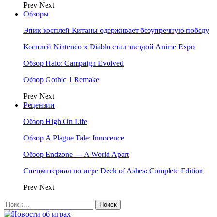
Prev
Next
Обзоры
Эпик косплей Китаны одерживает безупречную победу
Косплей Nintendo x Diablo стал звездой Anime Expo
Обзор Halo: Campaign Evolved
Обзор Gothic 1 Remake
Prev
Next
Рецензии
Обзор High On Life
Обзор A Plague Tale: Innocence
Обзор Endzone — A World Apart
Спецматериал по игре Deck of Ashes: Complete Edition
Prev
Next