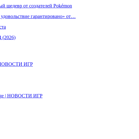
ый шедевр от создателей Pokémon
е удовольствие гарантировано» от…
ста
 (2026)
il | НОВОСТИ ИГР
on Age | НОВОСТИ ИГР