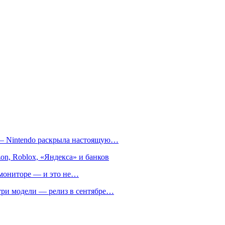
т — Nintendo раскрыла настоящую…
on, Roblox, «Яндекса» и банков
м мониторе — и это не…
 три модели — релиз в сентябре…