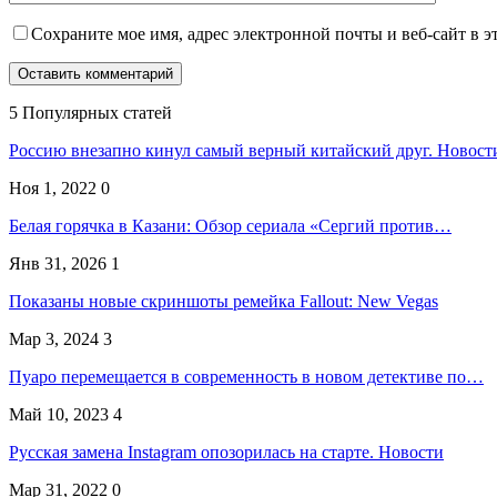
Сохраните мое имя, адрес электронной почты и веб-сайт в э
5 Популярных статей
Россию внезапно кинул самый верный китайский друг. Новост
Ноя 1, 2022
0
Белая горячка в Казани: Обзор сериала «Сергий против…
Янв 31, 2026
1
Показаны новые скриншоты ремейка Fallout: New Vegas
Мар 3, 2024
3
Пуаро перемещается в современность в новом детективе по…
Май 10, 2023
4
Русская замена Instagram опозорилась на старте. Новости
Мар 31, 2022
0