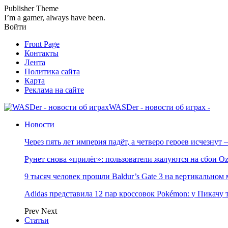
Publisher Theme
I’m a gamer, always have been.
Войти
Front Page
Контакты
Лента
Политика сайта
Карта
Реклама на сайте
WASDer - новости об играх -
Новости
Через пять лет империя падёт, а четверо героев исчезну
Рунет снова «прилёг»: пользователи жалуются на сбои Oz
9 тысяч человек прошли Baldur’s Gate 3 на вертикально
Adidas представила 12 пар кроссовок Pokémon: у Пикачу
Prev
Next
Статьи