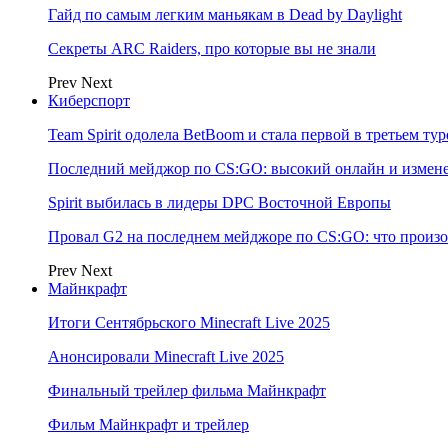
Гайд по самым легким маньякам в Dead by Daylight
Секреты ARC Raiders, про которые вы не знали
Prev
Next
Киберспорт
Team Spirit одолела BetBoom и стала первой в третьем т
Последний мейджор по CS:GO: высокий онлайн и измене
Spirit выбилась в лидеры DPC Восточной Европы
Провал G2 на последнем мейджоре по CS:GO: что произо
Prev
Next
Майнкрафт
Итоги Сентябрьского Minecraft Live 2025
Анонсировали Minecraft Live 2025
Финальный трейлер фильма Майнкрафт
Фильм Майнкрафт и трейлер