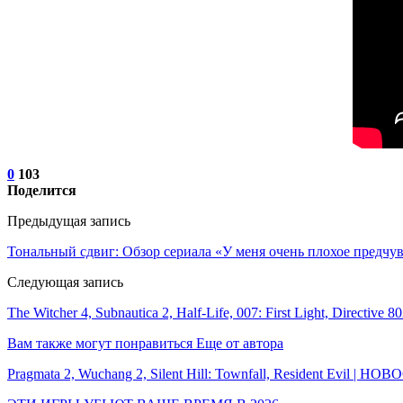
0
103
Поделится
Предыдущая запись
Тональный сдвиг: Обзор сериала «У меня очень плохое предчувс
Следующая запись
The Witcher 4, Subnautica 2, Half-Life, 007: First Light, Directi
Вам также могут понравиться
Еще от автора
Pragmata 2, Wuchang 2, Silent Hill: Townfall, Resident Evil | Н