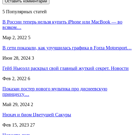
5 Популярных статей
В России теперь нельзя купить iPhone или MacBook — во
всяком…
Мар 2, 2022
5
В сети показали, как улучшилась графика в Forza Motorsport…
Июн 28, 2024
3
Гейб Ньюэлл раскрыл свой главный жуткий секрет. Новости
Фев 2, 2022
6
Показан постер нового мультика про диснеевскую
принцессу…
Май 29, 2024
2
Нюхач и биом Цветущей Сакуры
Фев 15, 2023
27