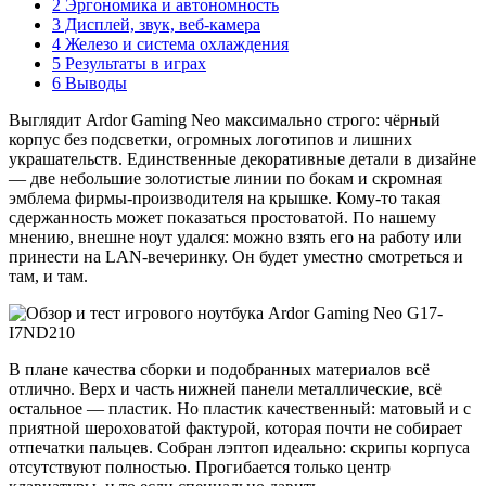
2
Эргономика и автономность
3
Дисплей, звук, веб-камера
4
Железо и система охлаждения
5
Результаты в играх
6
Выводы
Выглядит Ardor Gaming Neo максимально строго: чёрный
корпус без подсветки, огромных логотипов и лишних
украшательств. Единственные декоративные детали в дизайне
— две небольшие золотистые линии по бокам и скромная
эмблема фирмы-производителя на крышке. Кому-то такая
сдержанность может показаться простоватой. По нашему
мнению, внешне ноут удался: можно взять его на работу или
принести на LAN-вечеринку. Он будет уместно смотреться и
там, и там.
В плане качества сборки и подобранных материалов всё
отлично. Верх и часть нижней панели металлические, всё
остальное — пластик. Но пластик качественный: матовый и с
приятной шероховатой фактурой, которая почти не собирает
отпечатки пальцев. Собран лэптоп идеально: скрипы корпуса
отсутствуют полностью. Прогибается только центр