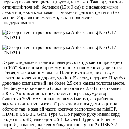
переход из одного цвета в другой, и только. Тачпад у лэптопа
отличный: точный, большой (15 х 9 см) и с независимыми
левой и правой кнопками — можно играть в стратегии без
мыши. Управление жестами, как и положено,
поддерживается.
Экран открывается одним пальцем, откидывается примерно
на 165°. Фиксация в промежуточных положениях у дисплея
чёткая, тряска минимальная. Почитать что-то, пока ноут
лежит на коленях в дороге, удобно. К слову, о дороге. Ноутбук
довольно компактный: не более 2,5 см в самом толстом месте.
Вес без учёта внешнего блока питания на 230 Вт составляет
2,8 кг. Автономность впечатляет: в игре аккумулятор
ёмкостью 7020 мА·ч продержался 80 минут, а в рабочих
задачах почти пять часов. С разъёмами и входами картина
обстоит так: в задней части корпуса расположены miniDP,
HDMI и USB 3.2 Gen1 Type-C. По правую руку имеем кард-
ридер microSD, ещё один USB 3.2 Gen1 Type-C и Ethernet-
порт. И, наконец, на левом боку лэптопа у нас 2x USB 3.2