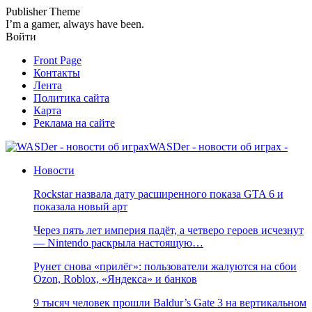
Publisher Theme
I’m a gamer, always have been.
Войти
Front Page
Контакты
Лента
Политика сайта
Карта
Реклама на сайте
WASDer - новости об играх -
Новости
Rockstar назвала дату расширенного показа GTA 6 и
показала новый арт
Через пять лет империя падёт, а четверо героев исчезнут
— Nintendo раскрыла настоящую…
Рунет снова «прилёг»: пользователи жалуются на сбои
Ozon, Roblox, «Яндекса» и банков
9 тысяч человек прошли Baldur’s Gate 3 на вертикальном