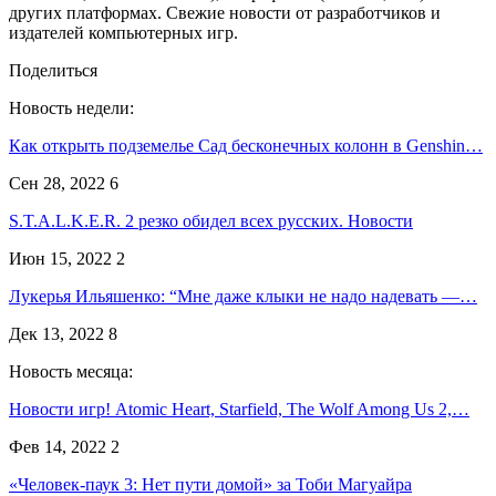
других платформах. Свежие новости от разработчиков и
издателей компьютерных игр.
Поделиться
Новость недели:
Как открыть подземелье Сад бесконечных колонн в Genshin…
Сен 28, 2022
6
S.T.A.L.K.E.R. 2 резко обидел всех русских. Новости
Июн 15, 2022
2
Лукерья Ильяшенко: “Мне даже клыки не надо надевать —…
Дек 13, 2022
8
Новость месяца:
Новости игр! Atomic Heart, Starfield, The Wolf Among Us 2,…
Фев 14, 2022
2
«Человек-паук 3: Нет пути домой» за Тоби Магуайра