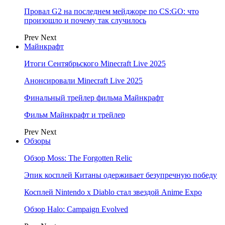
Провал G2 на последнем мейджоре по CS:GO: что
произошло и почему так случилось
Prev
Next
Майнкрафт
Итоги Сентябрьского Minecraft Live 2025
Анонсировали Minecraft Live 2025
Финальный трейлер фильма Майнкрафт
Фильм Майнкрафт и трейлер
Prev
Next
Обзоры
Обзор Moss: The Forgotten Relic
Эпик косплей Китаны одерживает безупречную победу
Косплей Nintendo x Diablo стал звездой Anime Expo
Обзор Halo: Campaign Evolved