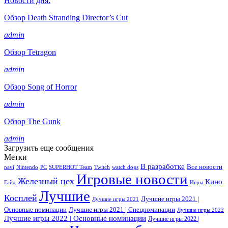
Новости дня:
Обзор Death Stranding Director’s Cut
admin
Обзор Tetragon
admin
Обзор Song of Horror
admin
Обзор The Gunk
admin
Загрузить еще сообщения
Метки
В разработке
Все новости
navi
Nintendo
PC
SUPERHOT Team
Twitch
watch dogs
Игровые новости
Железный цех
Кино
Гайд
Игры
Лучшие
Косплей
Лучшие игры 2021 |
Лучшие игры 2021
Основные номинации
Лучшие игры 2021 | Спецноминации
Лучшие игры 2022
Лучшие игры 2022 | Основные номинации
Лучшие игры 2022 |