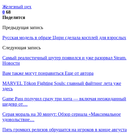
Железный цех
0
68
Поделится
Предыдущая запись
Русская модель в образе Цири сделала косплей для взрослых
Следующая запись
Самый реалистичный шутер появился и уже разорвал Steam.
Новости
Вам также могут понравиться
Еще от автора
MARVEL Tōkon Fighting Souls: главный файтинг лета уже
здесь
Game Pass получил сразу три хита — включая неожиданный
шедевр от…
Серая мораль на 30 минут: Обзор сериала «Максимальное
удовольствие…
Пять громких релизов обрушатся на игроков в конце августа