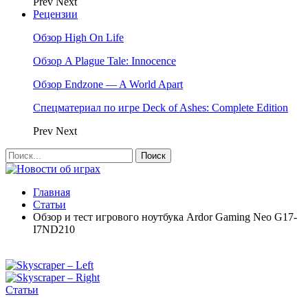
Prev
Next
Рецензии
Обзор High On Life
Обзор A Plague Tale: Innocence
Обзор Endzone — A World Apart
Спецматериал по игре Deck of Ashes: Complete Edition
Prev
Next
Главная
Статьи
Обзор и тест игрового ноутбука Ardor Gaming Neo G17-
I7ND210
Статьи