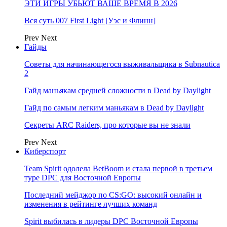
ЭТИ ИГРЫ УБЬЮТ ВАШЕ ВРЕМЯ В 2026
Вся суть 007 First Light [Уэс и Флинн]
Prev
Next
Гайды
Советы для начинающегося выживальщика в Subnautica
2
Гайд маньякам средней сложности в Dead by Daylight
Гайд по самым легким маньякам в Dead by Daylight
Секреты ARC Raiders, про которые вы не знали
Prev
Next
Киберспорт
Team Spirit одолела BetBoom и стала первой в третьем
туре DPC для Восточной Европы
Последний мейджор по CS:GO: высокий онлайн и
изменения в рейтинге лучших команд
Spirit выбилась в лидеры DPC Восточной Европы