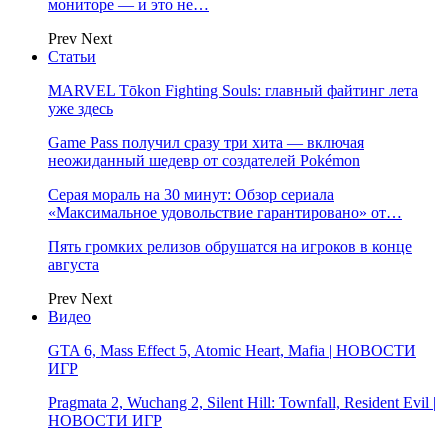
мониторе — и это не…
Prev
Next
Статьи
MARVEL Tōkon Fighting Souls: главный файтинг лета
уже здесь
Game Pass получил сразу три хита — включая
неожиданный шедевр от создателей Pokémon
Серая мораль на 30 минут: Обзор сериала
«Максимальное удовольствие гарантировано» от…
Пять громких релизов обрушатся на игроков в конце
августа
Prev
Next
Видео
GTA 6, Mass Effect 5, Atomic Heart, Mafia | НОВОСТИ
ИГР
Pragmata 2, Wuchang 2, Silent Hill: Townfall, Resident Evil |
НОВОСТИ ИГР