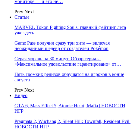
мониторе — и это не…
Prev
Next
Статьи
MARVEL Tōkon Fighting Souls: главный файтинг лета
уже здесь
Game Pass получил сразу три хита — включая
неожиданный шедевр от создателей Pokémon
Серая мораль на 30 минут: Обзор сериала
«Максимальное удовольствие гарантировано» от…
Пять громких релизов обрушатся на игроков в конце
августа
Prev
Next
Видео
GTA 6, Mass Effect 5, Atomic Heart, Mafia | НОВОСТИ
ИГР
Pragmata 2, Wuchang 2, Silent Hill: Townfall, Resident Evil |
НОВОСТИ ИГР