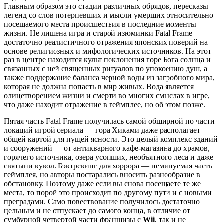
Главным образом это стадии различных обрядов, пересказы
легенд со слов потерпевших и мысли умерших относительно
посещаемого места происшествия в последние моменты
жизни. Не лишена игра и старой изюминки Fatal Frame —
достаточно реалистичного отражения японских поверий на
основе религиозных и мифологических источников. На этот
раз в центре находится культ поклонения горе Бога солнца и
связанных с ней священных ритуалов по упокоению душ, а
также поддержание баланса черной воды из загробного мира,
которая не должна попасть в мир живых. Вода является
олицетворением жизни и смерти во многих смыслах в игре,
что даже находит отражение в геймплее, но об этом позже.
Пятая часть Fatal Frame получилась самой обширной по части
локаций игрой сериала — гора Хиками даже располагает
общей картой для пущей ясности. Это целый комплекс зданий
и сооружений — от антикварного кафе-магазина до храмов,
горячего источника, озера усопших, необъятного леса и даже
святыни кукол. Бэктрекинг для хоррора — неминуемая часть
геймплея, но авторы постарались вносить разнообразие в
обстановку. Поэтому даже если вы снова посещаете те же
места, то порой это происходит по другому пути и с новыми
преградами. Само повествование получилось достаточно
цельным и не отпускает до самого конца, в отличие от
сумбурной четвертой части франшизы с
Wii
, так и не