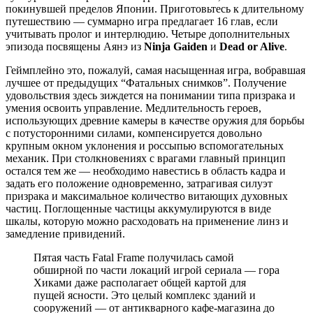
покинувшей пределов Японии. Приготовьтесь к длительному
путешествию — суммарно игра предлагает 16 глав, если
учитывать пролог и интерлюдию. Четыре дополнительных
эпизода посвящены Аянэ из
Ninja Gaiden
и
Dead or Alive
.
Геймплейно это, пожалуй, самая насыщенная игра, вобравшая
лучшее от предыдущих “Фатальных cнимков”. Получение
удовольствия здесь зиждется на понимании типа призрака и
умения освоить управление. Медлительность героев,
использующих древние камеры в качестве оружия для борьбы
с потусторонними силами, компенсируется довольно
крупным окном уклонения и россыпью вспомогательных
механик. При столкновениях с врагами главный принцип
остался тем же — необходимо навестись в область кадра и
задать его положение одновременно, затрагивая силуэт
призрака и максимальное количество витающих духовных
частиц. Поглощенные частицы аккумулируются в виде
шкалы, которую можно расходовать на применение линз и
замедление привидений.
Пятая часть Fatal Frame получилась самой
обширной по части локаций игрой сериала — гора
Хиками даже располагает общей картой для
пущей ясности. Это целый комплекс зданий и
сооружений — от антикварного кафе-магазина до