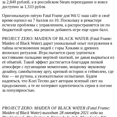
за 2,849 рублей, а в российском Steam переиздание и вовсе
доступно за 1,333 рубля.
Оригинальную пятую Fatal Frame для Wii U наш сайт в своё
время оценил на 7 баллов из 10. Поскольку в ремастере
исчезли проблемы с управлением, а распространяется он по
бюджетной цене, мы решили добавить игре еще один балл.
PROJECT ZERO: MAIDEN OF BLACK WATER (Fatal Frame:
Maiden of Black Water) дарит уникальный опыт погружения в
тайны исчезновения людей с горы Хиками и древних
японских ритуалов. Игра пытается сразу уцепиться
костлявыми пальцами мертвой хваткой, не давая вырваться из
её объятий. Такой эффект достигается благодаря липкой
атмосфере с пугающими моментами, мощному звуковому
дизайну, самобытному арту, крепкой истории и геймплею, где
бои — не рутина, а увлекательное испытание. Будем
надеяться, что Koei Tecmo даст авторам зеленый свет на
продолжение, а те не потеряют идентичность серии в погоне
за популярностью.
PROJECT ZERO: MAIDEN OF BLACK WATER (Fatal Frame:
Maiden of Black Water) выходит 28 октября 2021 года на