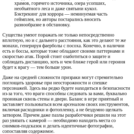
храмов, горячего источника, озера усопших,
необъятного леса и даже святыни кукол.
Бэктрекинг для хоррора — неминуемая часть
геймплея, но авторы постарались вносить
разнообразие в обстановку.
Существа умеют поражать не только непосредственно
вплотную, но и с дальнего расстояния, как это делают те же
монахи, генерируя фаерболы с посоха. Конечно, в наличии
есть и боссы, которые тоже обладают своими паттернами и
скоростью атак. Порой стоит озаботиться о защите и
соблюдать дистанцию, хоть и чем ближе герой или героиня
будет к врагу — тем больше урон.
Даже на средней сложности призраки могут стремительно
поглощать здоровье при неосторожности и спешке
персонажей. Здесь вы редко будете находиться в безопасности
из-за того, что враги способны следовать за вами, буквально
проникая сквозь стены и двери. Баланс в игре приятный и
заставляет пользоваться всем арсеналом своих инструментов,
включая расходники и фотопленку, а не бездумно щелкать
затвором. Причем даже пазлы разработчики решили на этот
раз увязать с камерой — необходимо находить места со
снимков-подсказок и делать идентичные фотографии,
сопоставляя содержимое.