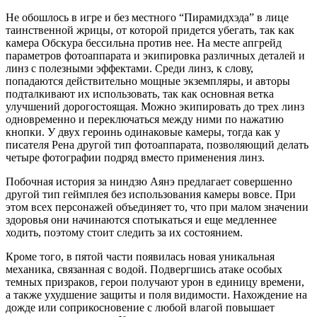
Не обошлось в игре и без местного “Пирамидхэда” в лице
таинственной жрицы, от которой придется убегать, так как
камера Обскура бессильна против нее. На месте апгрейд
параметров фотоаппарата и экипировка различных деталей и
линз с полезными эффектами. Среди линз, к слову,
попадаются действительно мощные экземпляры, и авторы
подталкивают их использовать, так как основная ветка
улучшений дорогостоящая. Можно экипировать до трех линз
одновременно и переключаться между ними по нажатию
кнопки. У двух героинь одинаковые камеры, тогда как у
писателя Рена другой тип фотоаппарата, позволяющий делать
четыре фотографии подряд вместо применения линз.
Побочная история за ниндзю Аянэ предлагает совершенно
другой тип геймплея без использования камеры вовсе. При
этом всех персонажей объединяет то, что при малом значении
здоровья они начинаются спотыкаться и еще медленнее
ходить, поэтому стоит следить за их состоянием.
Кроме того, в пятой части появилась новая уникальная
механика, связанная с водой. Подвергшись атаке особых
темных призраков, герои получают урон в единицу времени,
а также ухудшение защиты и поля видимости. Нахождение на
дожде или соприкосновение с любой влагой повышает