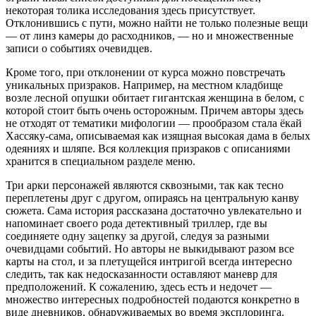
некоторая толика исследования здесь присутствует.
Отклонившись с пути, можно найти не только полезные вещи
— от линз камеры до расходников, — но и множественные
записи о событиях очевидцев.
Кроме того, при отклонении от курса можно повстречать
уникальных призраков. Например, на местном кладбище
возле лесной опушки обитает гигантская женщина в белом, с
которой стоит быть очень осторожным. Причем авторы здесь
не отходят от тематики мифологии — прообразом стала ёкай
Хассяку-сама, описываемая как изящная высокая дама в белых
одеяниях и шляпе. Вся коллекция призраков с описаниями
хранится в специальном разделе меню.
Три арки персонажей являются сквозными, так как тесно
переплетены друг с другом, опираясь на центральную канву
сюжета. Сама история рассказана достаточно увлекательно и
напоминает своего рода детективный триллер, где вы
соединяете одну зацепку за другой, следуя за разными
очевидцами событий. Но авторы не выкидывают разом все
карты на стол, и за плетущейся интригой всегда интересно
следить, так как недосказанности оставляют маневр для
предположений. К сожалению, здесь есть и недочет —
множество интересных подробностей подаются конкретно в
виде дневников, обнаруживаемых во время эксплоринга.