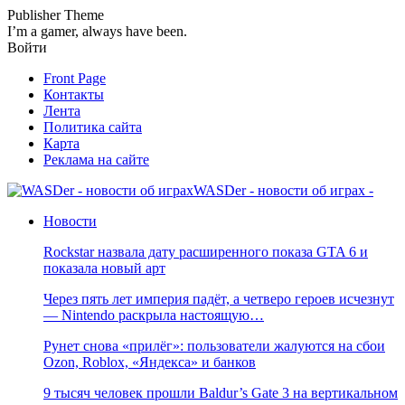
Publisher Theme
I’m a gamer, always have been.
Войти
Front Page
Контакты
Лента
Политика сайта
Карта
Реклама на сайте
WASDer - новости об играх -
Новости
Rockstar назвала дату расширенного показа GTA 6 и
показала новый арт
Через пять лет империя падёт, а четверо героев исчезнут
— Nintendo раскрыла настоящую…
Рунет снова «прилёг»: пользователи жалуются на сбои
Ozon, Roblox, «Яндекса» и банков
9 тысяч человек прошли Baldur’s Gate 3 на вертикальном