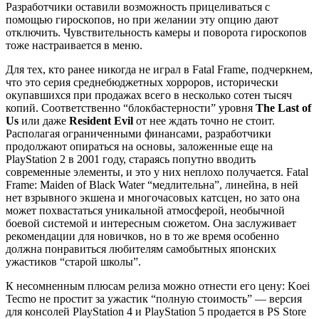
Разработчики оставили возможность прицеливаться с
помощью гироскопов, но при желании эту опцию дают
отключить. Чувствительность камеры и поворота гироскопов
тоже настраивается в меню.
Для тех, кто ранее никогда не играл в Fatal Frame, подчеркнем,
что это серия среднебюджетных хорроров, исторически
окупавшихся при продажах всего в несколько сотен тысяч
копий. Соответственно “блокбастерности” уровня
The Last of
Us
или даже
Resident Evil
от нее ждать точно не стоит.
Располагая ограниченными финансами, разработчики
продолжают опираться на основы, заложенные еще на
PlayStation 2 в 2001 году, стараясь попутно вводить
современные элементы, и это у них неплохо получается. Fatal
Frame: Maiden of Black Water “медлительна”, линейна, в ней
нет взрывного экшена и многочасовых катсцен, но зато она
может похвастаться уникальной атмосферой, необычной
боевой системой и интересным сюжетом. Она заслуживает
рекомендации для новичков, но в то же время особенно
должна понравиться любителям самобытных японских
ужастиков “старой школы”.
К несомненным плюсам релиза можно отнести его цену: Koei
Tecmo не простит за ужастик “полную стоимость” — версия
для консолей PlayStation 4 и PlayStation 5 продается в PS Store