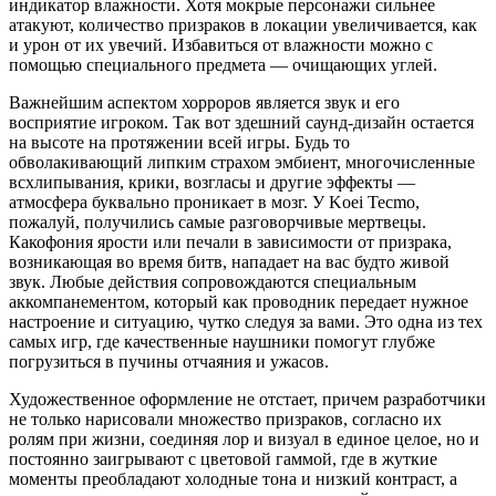
индикатор влажности. Хотя мокрые персонажи сильнее
атакуют, количество призраков в локации увеличивается, как
и урон от их увечий. Избавиться от влажности можно с
помощью специального предмета — очищающих углей.
Важнейшим аспектом хорроров является звук и его
восприятие игроком. Так вот здешний саунд-дизайн остается
на высоте на протяжении всей игры. Будь то
обволакивающий липким страхом эмбиент, многочисленные
всхлипывания, крики, возгласы и другие эффекты —
атмосфера буквально проникает в мозг. У Koei Tecmo,
пожалуй, получились самые разговорчивые мертвецы.
Какофония ярости или печали в зависимости от призрака,
возникающая во время битв, нападает на вас будто живой
звук. Любые действия сопровождаются специальным
аккомпанементом, который как проводник передает нужное
настроение и ситуацию, чутко следуя за вами. Это одна из тех
самых игр, где качественные наушники помогут глубже
погрузиться в пучины отчаяния и ужасов.
Художественное оформление не отстает, причем разработчики
не только нарисовали множество призраков, согласно их
ролям при жизни, соединяя лор и визуал в единое целое, но и
постоянно заигрывают с цветовой гаммой, где в жуткие
моменты преобладают холодные тона и низкий контраст, а