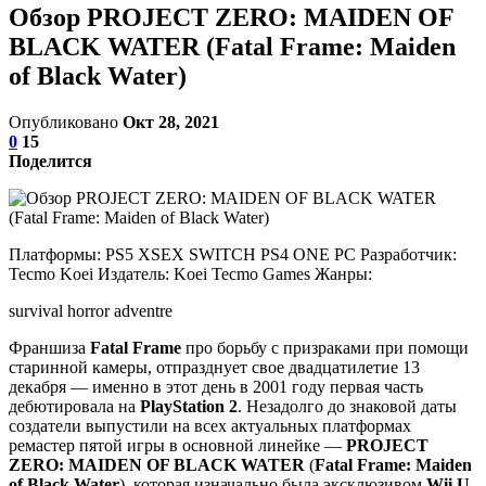
Обзор PROJECT ZERO: MAIDEN OF
BLACK WATER (Fatal Frame: Maiden
of Black Water)
Опубликовано
Окт 28, 2021
0
15
Поделится
Платформы: PS5 XSEX SWITCH PS4 ONE PC Разработчик:
Tecmo Koei Издатель: Koei Tecmo Games Жанры:
survival horror adventre
Франшиза
Fatal Frame
про борьбу с призраками при помощи
старинной камеры, отпразднует свое двадцатилетие 13
декабря — именно в этот день в 2001 году первая часть
дебютировала на
PlayStation 2
. Незадолго до знаковой даты
создатели выпустили на всех актуальных платформах
ремастер пятой игры в основной линейке —
PROJECT
ZERO: MAIDEN OF BLACK WATER
(
Fatal Frame: Maiden
of Black Water
), которая изначально была эксклюзивом
Wii U
.