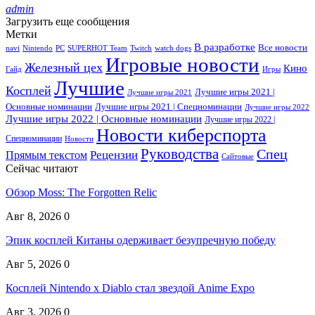
admin
Загрузить еще сообщения
Метки
В разработке
Все новости
navi
Nintendo
PC
SUPERHOT Team
Twitch
watch dogs
Игровые новости
Железный цех
Кино
Гайд
Игры
Лучшие
Косплей
Лучшие игры 2021 |
Лучшие игры 2021
Основные номинации
Лучшие игры 2021 | Спецноминации
Лучшие игры 2022
Лучшие игры 2022 | Основные номинации
Лучшие игры 2022 |
Новости киберспорта
Спецноминации
Новости
Руководства
Спец
Прямым текстом
Рецензии
Сайтовые
Сейчас читают
Обзор Moss: The Forgotten Relic
Авг 8, 2026
0
Эпик косплей Китаны одерживает безупречную победу
Авг 5, 2026
0
Косплей Nintendo x Diablo стал звездой Anime Expo
Авг 3, 2026
0