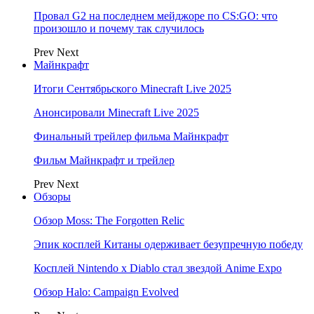
Провал G2 на последнем мейджоре по CS:GO: что
произошло и почему так случилось
Prev
Next
Майнкрафт
Итоги Сентябрьского Minecraft Live 2025
Анонсировали Minecraft Live 2025
Финальный трейлер фильма Майнкрафт
Фильм Майнкрафт и трейлер
Prev
Next
Обзоры
Обзор Moss: The Forgotten Relic
Эпик косплей Китаны одерживает безупречную победу
Косплей Nintendo x Diablo стал звездой Anime Expo
Обзор Halo: Campaign Evolved