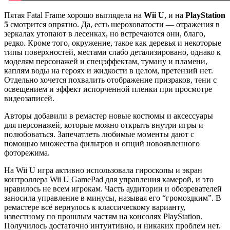
Пятая Fatal Frame хорошо выглядела на
Wii U
, и на
PlayStation
5
смотрится опрятно. Да, есть шероховатости — отражения в
зеркалах утопают в лесенках, но встречаются они, благо,
редко. Кроме того, окружение, такое как деревья и некоторые
типы поверхностей, местами слабо детализировано, однако к
моделям персонажей и спецэффектам, туману и пламени,
каплям воды на героях и жидкости в целом, претензий нет.
Отдельно хочется похвалить отображение призраков, тени с
освещением и эффект испорченной пленки при просмотре
видеозаписей.
Авторы добавили в ремастер новые костюмы и аксессуары
для персонажей, которые можно открыть внутри игры и
полюбоваться. Запечатлеть любимые моменты дают с
помощью множества фильтров и опций новоявленного
фоторежима.
На Wii U игра активно использовала гироскопы и экран
контроллера Wii U GamePad для управления камерой, и это
нравилось не всем игрокам. Часть аудитории и обозревателей
заносила управление в минусы, называя его “громоздким”. В
ремастере всё вернулось к классическому варианту,
известному по прошлым частям на консолях PlayStation.
Получилось достаточно интуитивно, и никаких проблем нет.