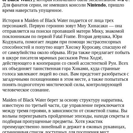
Для фанатов серии, не имевших консоли
Nintendo
, пришло
время наверстать упущенное.
История в Maiden of Black Water подается от лица трех
персонажей. Первую героиню зовут Миу Хинасаки — она
отправляется на поиски пропавшей матери Мику, знакомой
поклонникам по первой Fatal Frame. Вторая девушка, Юри
Кодзуката, помогает людям при помощи экстрасенсорных
способностей и попутно ищет Хисоку Куросаву, спасшую её
от самоубийства около обрыва. Игра также предлагает побыть
в шкуре писателя мрачных рассказов Рена Ходзё,
действующего в кооперации со своей ассистенткой Руи. Всех
их объединяет таинственная гора Хиками, куда странные
голоса завлекают людей во снах. Вам предстоит разобраться с
загадочными похищениями в этом месте, а также попытаться
понять подноготную мистической силы, контролирующей
человеческое сознание.
Maiden of Black Water берет за основу структуру нарратива,
известную по третьей части, где управление переключается
между тремя героями, в зависимости от сюжетной главы. Вы
вольны переигрывать пройденные эпизоды, находя секреты и
подбирая пропущенные предметы. Хотя ужастик
преимущественно линейный и держит в ежовых рукавицах,
ограничивая список доступных для посещения мест,