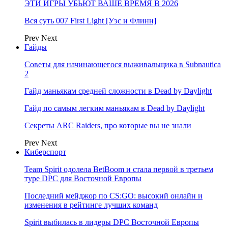
ЭТИ ИГРЫ УБЬЮТ ВАШЕ ВРЕМЯ В 2026
Вся суть 007 First Light [Уэс и Флинн]
Prev
Next
Гайды
Советы для начинающегося выживальщика в Subnautica
2
Гайд маньякам средней сложности в Dead by Daylight
Гайд по самым легким маньякам в Dead by Daylight
Секреты ARC Raiders, про которые вы не знали
Prev
Next
Киберспорт
Team Spirit одолела BetBoom и стала первой в третьем
туре DPC для Восточной Европы
Последний мейджор по CS:GO: высокий онлайн и
изменения в рейтинге лучших команд
Spirit выбилась в лидеры DPC Восточной Европы