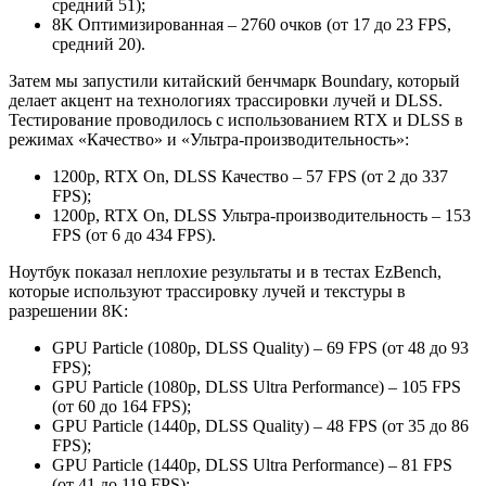
средний 51);
8K Оптимизированная – 2760 очков (от 17 до 23 FPS,
средний 20).
Затем мы запустили китайский бенчмарк Boundary, который
делает акцент на технологиях трассировки лучей и DLSS.
Тестирование проводилось с использованием RTX и DLSS в
режимах «Качество» и «Ультра-производительность»:
1200p, RTX On, DLSS Качество – 57 FPS (от 2 до 337
FPS);
1200p, RTX On, DLSS Ультра-производительность – 153
FPS (от 6 до 434 FPS).
Ноутбук показал неплохие результаты и в тестах EzBench,
которые используют трассировку лучей и текстуры в
разрешении 8K:
GPU Particle (1080p, DLSS Quality) – 69 FPS (от 48 до 93
FPS);
GPU Particle (1080p, DLSS Ultra Performance) – 105 FPS
(от 60 до 164 FPS);
GPU Particle (1440p, DLSS Quality) – 48 FPS (от 35 до 86
FPS);
GPU Particle (1440p, DLSS Ultra Performance) – 81 FPS
(от 41 до 119 FPS);