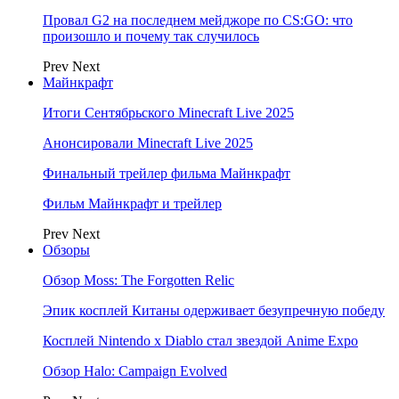
Провал G2 на последнем мейджоре по CS:GO: что
произошло и почему так случилось
Prev
Next
Майнкрафт
Итоги Сентябрьского Minecraft Live 2025
Анонсировали Minecraft Live 2025
Финальный трейлер фильма Майнкрафт
Фильм Майнкрафт и трейлер
Prev
Next
Обзоры
Обзор Moss: The Forgotten Relic
Эпик косплей Китаны одерживает безупречную победу
Косплей Nintendo x Diablo стал звездой Anime Expo
Обзор Halo: Campaign Evolved