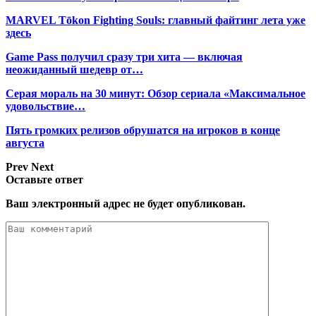
MARVEL Tōkon Fighting Souls: главный файтинг лета уже
здесь
Game Pass получил сразу три хита — включая
неожиданный шедевр от…
Серая мораль на 30 минут: Обзор сериала «Максимальное
удовольствие…
Пять громких релизов обрушатся на игроков в конце
августа
Prev
Next
Оставьте ответ
Ваш электронный адрес не будет опубликован.