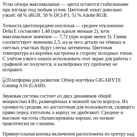
Углы обзора максимальные — цвета остаются стабильными
при взгляде под любым углом. Цветовой охват довольно
узкий: 68 % sRGB, 50 % DCI‑P3, 51 % Adobe RGB.
Точность цветопередачи неплохая — среднее отклонение
Delta E составляет 1,48 (при идеале меньше 2), хотя
максимальное значение — 7,72 (при норме менее 3). Гамма
соответствует значению 2,5, из‑за чего детали на тёмных и
светлых участках будут слегка затемнены. Цветовая
температура из коробки настроена в сторону холодных тонов.
С учётом узкого охвата использовать этот экран для работы с
графикой не получится, и калибровка эту проблему не
исправит.
Звуковая система состоит из двух динамиков общей
мощностью 4 Вт, размещённых в нижней части корпуса. Их
громкость средняя, но достаточная для пользователя, сидящего
прямо перед лэптопом, а корпус не дребезжит. Средние и
высокие частоты сбалансированы хорошо, но низкие
практически не слышны.
Прямоугольная кнопка включения расположена по центру над