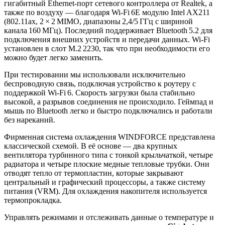
гигабитный Ethernet‑порт сетевого контроллера от Realtek, а
также по воздуху — благодаря Wi‑Fi 6E модулю Intel AX211
(802.11ax, 2 × 2 MIMO, диапазоны 2,4/5 ГГц с шириной
канала 160 МГц). Последний поддерживает Bluetooth 5.2 для
подключения внешних устройств и передачи данных. Wi‑Fi
установлен в слот M.2 2230, так что при необходимости его
можно будет легко заменить.
При тестировании мы использовали исключительно
беспроводную связь, подключая устройство к роутеру с
поддержкой Wi‑Fi 6. Скорость загрузки была стабильно
высокой, а разрывов соединения не происходило. Геймпад и
мышь по Bluetooth легко и быстро подключались и работали
без нареканий.
Фирменная система охлаждения WINDFORCE представлена
классической схемой. В её основе — два крупных
вентилятора турбинного типа с тонкой крыльчаткой, четыре
радиатора и четыре плоские медные тепловые трубки. Они
отводят тепло от термопластин, которые закрывают
центральный и графический процессоры, а также систему
питания (VRM). Для охлаждения накопителя используется
термопрокладка.
Управлять режимами и отслеживать данные о температуре и