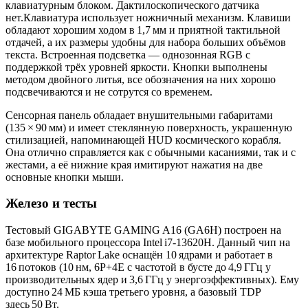
клавиатурным блоком. Дактилоскопического датчика
нет.Клавиатура использует ножничный механизм. Клавиши
обладают хорошим ходом в 1,7 мм и приятной тактильной
отдачей, а их размеры удобны для набора больших объёмов
текста. Встроенная подсветка — однозонная RGB с
поддержкой трёх уровней яркости. Кнопки выполнены
методом двойного литья, все обозначения на них хорошо
подсвечиваются и не сотрутся со временем.
Сенсорная панель обладает внушительными габаритами
(135 × 90 мм) и имеет стеклянную поверхность, украшенную
стилизацией, напоминающей HUD космического корабля.
Она отлично справляется как с обычными касаниями, так и с
жестами, а её нижние края имитируют нажатия на две
основные кнопки мыши.
Железо и тесты
Тестовый GIGABYTE GAMING A16 (GA6H) построен на
базе мобильного процессора Intel i7‑13620H. Данный чип на
архитектуре Raptor Lake оснащён 10 ядрами и работает в
16 потоков (10 нм, 6P+4E с частотой в бусте до 4,9 ГГц у
производительных ядер и 3,6 ГГц у энергоэффективных). Ему
доступно 24 МБ кэша третьего уровня, а базовый TDP
здесь 50 Вт.