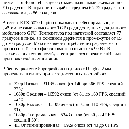
ниже — от 46 до 54 градусов с максимальными скачками до
79 градусов. В играх чип выдаёт в среднем 65–72 градуса, но
со скачками до 86 градусов.
В тестах RTX 5050 Laptop показывает себя нормально, с
учётом не самого высокого TGP среди доступных для данного
мобильного GPU. Температура под нагрузкой составляет 77
градусов в пике, а в основном держится в промежутке от 65
до 70 градусов. Максимальное потребление графического
процессора было зафиксировано на отметке в 90 Вт. В
графических тестах ноутбук тестировался в режиме «Игры»
при подключённом питании.
В бенчмарк-тесте Superposition на движке Unigine 2 мы
провели испытания при всех доступных настройках:
720p Низкая – 31185 очков (от 140 до 366 FPS, средний
233);
1080p Средняя – 16592 очков (от 81 до 169 FPS, средний
124);
1080p Высокая – 12199 очков (от 72 до 110 FPS, средний
91);
1080p Экстремальная – 5343 очков (от 30 до 47 FPS,
средний 39);
4K Оптимизированная – 6929 очков (от 43 до 61 FPS,