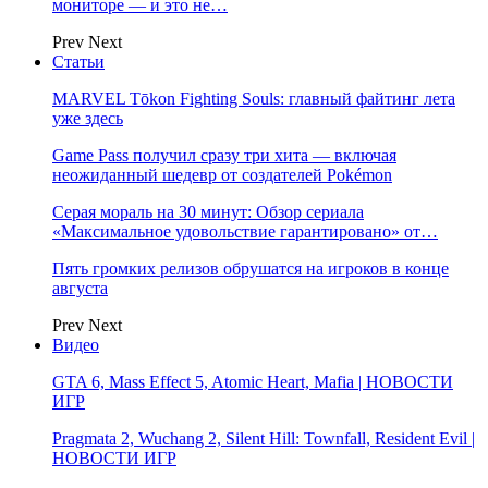
мониторе — и это не…
Prev
Next
Статьи
MARVEL Tōkon Fighting Souls: главный файтинг лета
уже здесь
Game Pass получил сразу три хита — включая
неожиданный шедевр от создателей Pokémon
Серая мораль на 30 минут: Обзор сериала
«Максимальное удовольствие гарантировано» от…
Пять громких релизов обрушатся на игроков в конце
августа
Prev
Next
Видео
GTA 6, Mass Effect 5, Atomic Heart, Mafia | НОВОСТИ
ИГР
Pragmata 2, Wuchang 2, Silent Hill: Townfall, Resident Evil |
НОВОСТИ ИГР