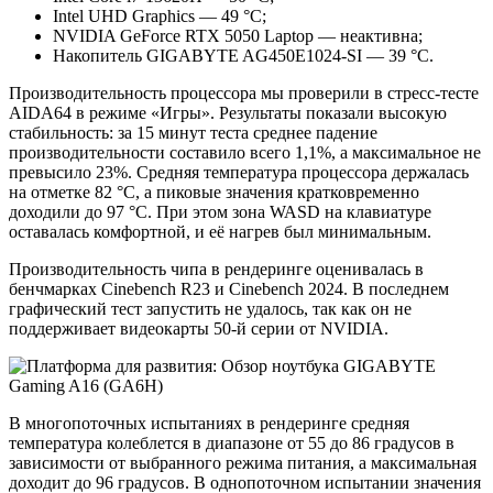
Intel UHD Graphics — 49 °C;
NVIDIA GeForce RTX 5050 Laptop — неактивна;
Накопитель GIGABYTE AG450E1024-SI — 39 °C.
Производительность процессора мы проверили в стресс-тесте
AIDA64 в режиме «Игры». Результаты показали высокую
стабильность: за 15 минут теста среднее падение
производительности составило всего 1,1%, а максимальное не
превысило 23%. Средняя температура процессора держалась
на отметке 82 °C, а пиковые значения кратковременно
доходили до 97 °C. При этом зона WASD на клавиатуре
оставалась комфортной, и её нагрев был минимальным.
Производительность чипа в рендеринге оценивалась в
бенчмарках Cinebench R23 и Cinebench 2024. В последнем
графический тест запустить не удалось, так как он не
поддерживает видеокарты 50-й серии от NVIDIA.
В многопоточных испытаниях в рендеринге средняя
температура колеблется в диапазоне от 55 до 86 градусов в
зависимости от выбранного режима питания, а максимальная
доходит до 96 градусов. В однопоточном испытании значения