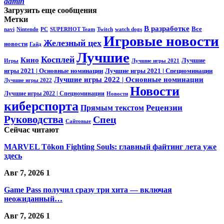
admin
Загрузить еще сообщения
Метки
В разработке
Все
navi
Nintendo
PC
SUPERHOT Team
Twitch
watch dogs
Игровые новости
Железный цех
новости
Гайд
Лучшие
Косплей
Кино
Лучшие
Игры
Лучшие игры 2021
игры 2021 | Основные номинации
Лучшие игры 2021 | Спецноминации
Лучшие игры 2022 | Основные номинации
Лучшие игры 2022
Новости
Лучшие игры 2022 | Спецноминации
Новости
киберспорта
Прямым текстом
Рецензии
Руководства
Спец
Сайтовые
Сейчас читают
MARVEL Tōkon Fighting Souls: главный файтинг лета уже
здесь
Авг 7, 2026
1
Game Pass получил сразу три хита — включая
неожиданный…
Авг 7, 2026
1