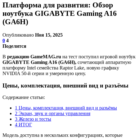
Платформа для развития: Обзор
ноутбука GIGABYTE Gaming A16
(GA6H)
Опубликовано
Ноя 15, 2025
0
4
Поделится
В
редакцию GameMAG.ru
на тест поступил игровой ноутбук
GIGABYTE Gaming A16 (GA6H),
сочетающий аппаратную
платформу Intel семейства Raptor Lake, новую графику
NVIDIA 50‑й серии и умеренную цену.
Цены, комплектация, внешний вид и разъёмы
Содержание статьи:
1
Цены, комплектация, внешний вид и разъёмы
2
Экран, звук и органы управления
3
Железо и тесты
4
ИТОГ
Модель доступна в нескольких конфигурациях, которые