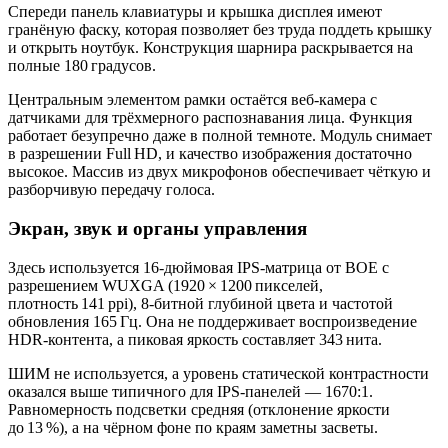
Спереди панель клавиатуры и крышка дисплея имеют
гранёную фаску, которая позволяет без труда поддеть крышку
и открыть ноутбук. Конструкция шарнира раскрывается на
полные 180 градусов.
Центральным элементом рамки остаётся веб‑камера с
датчиками для трёхмерного распознавания лица. Функция
работает безупречно даже в полной темноте. Модуль снимает
в разрешении Full HD, и качество изображения достаточно
высокое. Массив из двух микрофонов обеспечивает чёткую и
разборчивую передачу голоса.
Экран, звук и органы управления
Здесь используется 16‑дюймовая IPS‑матрица от BOE с
разрешением WUXGA (1920 × 1200 пикселей,
плотность 141 ppi), 8‑битной глубиной цвета и частотой
обновления 165 Гц. Она не поддерживает воспроизведение
HDR‑контента, а пиковая яркость составляет 343 нита.
ШИМ не используется, а уровень статической контрастности
оказался выше типичного для IPS‑панелей — 1670:1.
Равномерность подсветки средняя (отклонение яркости
до 13 %), а на чёрном фоне по краям заметны засветы.