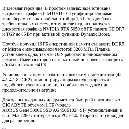
Видеоадаптеров два. В простых задачах задействована
встроенная графика Intel UHD с 64 унифицированными
конвейерами и тактовой частотой до 1,5 ГГц. Для более
требовательных систем, в том числе игр, используется
дискретная графика NVIDIA RTX 5050 с 8 ГБ памяти GDDR7
и TGP до 85 Вт при активной функции Dynamic Boost.
Ноутбук получил 16 ГБ оперативной памяти стандарта DDR5
от Micron с максимальной частотой 5200 МГц. Планка
установлена одна, так что ОЗУ работает в одноканальном
режиме. Имеется второй слот, который позволяет расширить
объём вплоть до 64 ГБ.
Установленная память работает с высокими таймингами (42–
42–42–82 CR2), демонстрируя нормальную скорость для
подобного решения и полную стабильность даже при
продолжительной нагрузке.
Для хранения данных предусмотрен быстрый накопитель от
GIGABYTE объёмом 1 ТБ (модель
AORUS Gen4 5000E SSD AG450E1024‑SI), установленный в
слот M.2 2280 с интерфейсом PCIe 4.0. Второй слот свободен
для расширения.