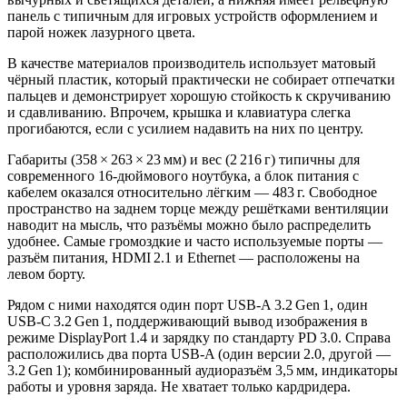
панель с типичным для игровых устройств оформлением и
парой ножек лазурного цвета.
В качестве материалов производитель использует матовый
чёрный пластик, который практически не собирает отпечатки
пальцев и демонстрирует хорошую стойкость к скручиванию
и сдавливанию. Впрочем, крышка и клавиатура слегка
прогибаются, если с усилием надавить на них по центру.
Габариты (358 × 263 × 23 мм) и вес (2 216 г) типичны для
современного 16‑дюймового ноутбука, а блок питания с
кабелем оказался относительно лёгким — 483 г. Свободное
пространство на заднем торце между решётками вентиляции
наводит на мысль, что разъёмы можно было распределить
удобнее. Самые громоздкие и часто используемые порты —
разъём питания, HDMI 2.1 и Ethernet — расположены на
левом борту.
Рядом с ними находятся один порт USB‑A 3.2 Gen 1, один
USB‑C 3.2 Gen 1, поддерживающий вывод изображения в
режиме DisplayPort 1.4 и зарядку по стандарту PD 3.0. Справа
расположились два порта USB‑A (один версии 2.0, другой —
3.2 Gen 1); комбинированный аудиоразъём 3,5 мм, индикаторы
работы и уровня заряда. Не хватает только кардридера.