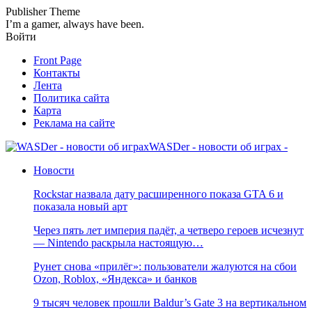
Publisher Theme
I’m a gamer, always have been.
Войти
Front Page
Контакты
Лента
Политика сайта
Карта
Реклама на сайте
WASDer - новости об играх -
Новости
Rockstar назвала дату расширенного показа GTA 6 и
показала новый арт
Через пять лет империя падёт, а четверо героев исчезнут
— Nintendo раскрыла настоящую…
Рунет снова «прилёг»: пользователи жалуются на сбои
Ozon, Roblox, «Яндекса» и банков
9 тысяч человек прошли Baldur’s Gate 3 на вертикальном