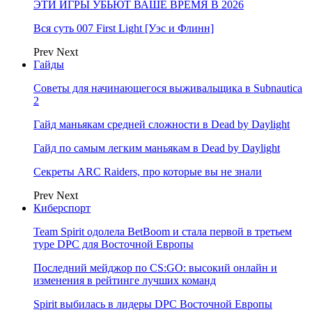
ЭТИ ИГРЫ УБЬЮТ ВАШЕ ВРЕМЯ В 2026
Вся суть 007 First Light [Уэс и Флинн]
Prev
Next
Гайды
Советы для начинающегося выживальщика в Subnautica
2
Гайд маньякам средней сложности в Dead by Daylight
Гайд по самым легким маньякам в Dead by Daylight
Секреты ARC Raiders, про которые вы не знали
Prev
Next
Киберспорт
Team Spirit одолела BetBoom и стала первой в третьем
туре DPC для Восточной Европы
Последний мейджор по CS:GO: высокий онлайн и
изменения в рейтинге лучших команд
Spirit выбилась в лидеры DPC Восточной Европы