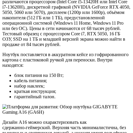
различаются процессором (Intel Core i5‑13420H или Intel Core
i7‑13620H), дискретной графикой (NVIDIA GeForce RTX 4050,
5050, 5060 или 5070), дисплеем (1200p или 1600p), объёмом
накопителя (512 ГБ или 1 ТБ), предустановленной
операционной системой (Windows 11 Home, Windows 11 Pro
или без ОС). Цены в сети начинаются от 68 тысяч рублей.
Тестовый образец с процессором Core i7, RTX 5050, 16 ГБ
ОЗУ, SSD на 1 ТБ и младшей версией экрана можно найти в
продаже от 84 тысяч рублей.
Ноутбук поставляется в аккуратном кейсе из гофрированного
картона с пластиковой ручкой для переноски. Внутри
находятся:
блок питания на 150 Вт;
кабель питания;
набор наклеек;
краткая инструкция;
гарантийный талон.
Дизайн A16 можно охарактеризовать как
сдержанно‑геймерский. Верхняя часть минималистична, без
вычурных и светящихся деталей, а нижняя имеет рельефную