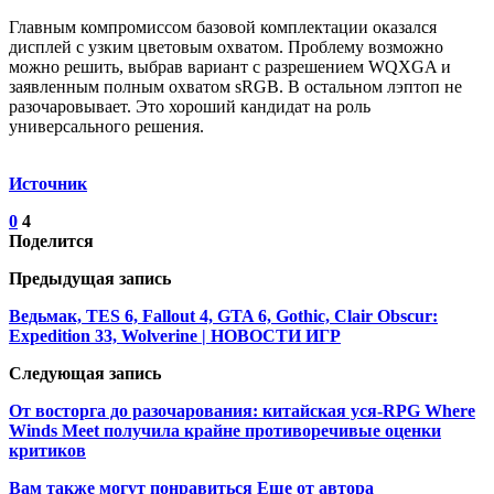
Главным компромиссом базовой комплектации оказался
дисплей с узким цветовым охватом. Проблему возможно
можно решить, выбрав вариант с разрешением WQXGA и
заявленным полным охватом sRGB. В остальном лэптоп не
разочаровывает. Это хороший кандидат на роль
универсального решения.
Источник
0
4
Поделится
Предыдущая запись
Ведьмак, TES 6, Fallout 4, GTA 6, Gothic, Clair Obscur:
Expedition 33, Wolverine | НОВОСТИ ИГР
Следующая запись
От восторга до разочарования: китайская уся-RPG Where
Winds Meet получила крайне противоречивые оценки
критиков
Вам также могут понравиться
Еще от автора