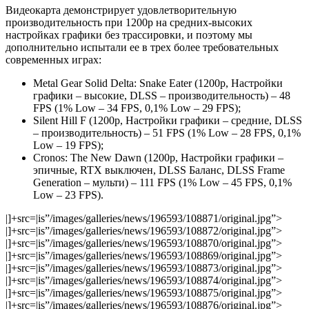
Видеокарта демонстрирует удовлетворительную
производительность при 1200p на средних-высоких
настройках графики без трассировки, и поэтому мы
дополнительно испытали ее в трех более требовательных
современных играх:
Metal Gear Solid Delta: Snake Eater (1200p, Настройки
графики – высокие, DLSS – производительность) – 48
FPS (1% Low – 34 FPS, 0,1% Low – 29 FPS);
Silent Hill F (1200p, Настройки графики – средние, DLSS
– производительность) – 51 FPS (1% Low – 28 FPS, 0,1%
Low – 19 FPS);
Cronos: The New Dawn (1200p, Настройки графики –
эпичные, RTX выключен, DLSS Баланс, DLSS Frame
Generation – мульти) – 111 FPS (1% Low – 45 FPS, 0,1%
Low – 23 FPS).
|]+src=|is”/images/galleries/news/196593/108871/original.jpg”>
|]+src=|is”/images/galleries/news/196593/108872/original.jpg”>
|]+src=|is”/images/galleries/news/196593/108870/original.jpg”>
|]+src=|is”/images/galleries/news/196593/108869/original.jpg”>
|]+src=|is”/images/galleries/news/196593/108873/original.jpg”>
|]+src=|is”/images/galleries/news/196593/108874/original.jpg”>
|]+src=|is”/images/galleries/news/196593/108875/original.jpg”>
|]+src=|is”/images/galleries/news/196593/108876/original.jpg”>