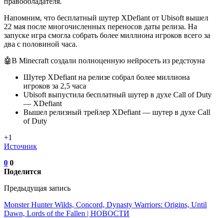
правообладателя.
Напомним, что бесплатный шутер XDefiant от Ubisoft вышел
22 мая после многочисленных переносов даты релиза. На
запуске игра смогла собрать более миллиона игроков всего за
два с половиной часа.
🤖В Minecraft создали полноценную нейросеть из редстоуна
Шутер XDefiant на релизе собрал более миллиона
игроков за 2,5 часа
Ubisoft выпустила бесплатный шутер в духе Call of Duty
— XDefiant
Вышел релизный трейлер XDefiant — шутер в духе Call
of Duty
+1
Источник
0
0
Поделится
Предыдущая запись
Monster Hunter Wilds, Concord, Dynasty Warriors: Origins, Until
Dawn, Lords of the Fallen | НОВОСТИ