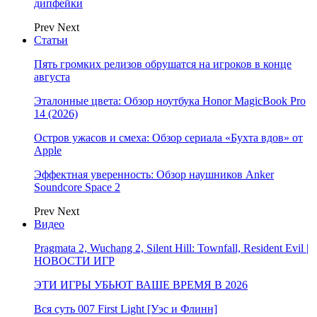
дипфейки
Prev
Next
Статьи
Пять громких релизов обрушатся на игроков в конце
августа
Эталонные цвета: Обзор ноутбука Honor MagicBook Pro
14 (2026)
Остров ужасов и смеха: Обзор сериала «Бухта вдов» от
Apple
Эффектная уверенность: Обзор наушников Anker
Soundcore Space 2
Prev
Next
Видео
Pragmata 2, Wuchang 2, Silent Hill: Townfall, Resident Evil |
НОВОСТИ ИГР
ЭТИ ИГРЫ УБЬЮТ ВАШЕ ВРЕМЯ В 2026
Вся суть 007 First Light [Уэс и Флинн]