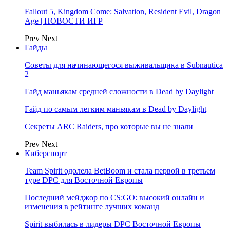
Fallout 5, Kingdom Come: Salvation, Resident Evil, Dragon
Age | НОВОСТИ ИГР
Prev
Next
Гайды
Советы для начинающегося выживальщика в Subnautica
2
Гайд маньякам средней сложности в Dead by Daylight
Гайд по самым легким маньякам в Dead by Daylight
Секреты ARC Raiders, про которые вы не знали
Prev
Next
Киберспорт
Team Spirit одолела BetBoom и стала первой в третьем
туре DPC для Восточной Европы
Последний мейджор по CS:GO: высокий онлайн и
изменения в рейтинге лучших команд
Spirit выбилась в лидеры DPC Восточной Европы