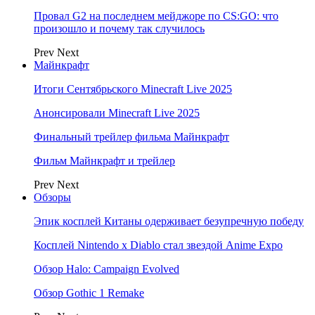
Провал G2 на последнем мейджоре по CS:GO: что
произошло и почему так случилось
Prev
Next
Майнкрафт
Итоги Сентябрьского Minecraft Live 2025
Анонсировали Minecraft Live 2025
Финальный трейлер фильма Майнкрафт
Фильм Майнкрафт и трейлер
Prev
Next
Обзоры
Эпик косплей Китаны одерживает безупречную победу
Косплей Nintendo x Diablo стал звездой Anime Expo
Обзор Halo: Campaign Evolved
Обзор Gothic 1 Remake