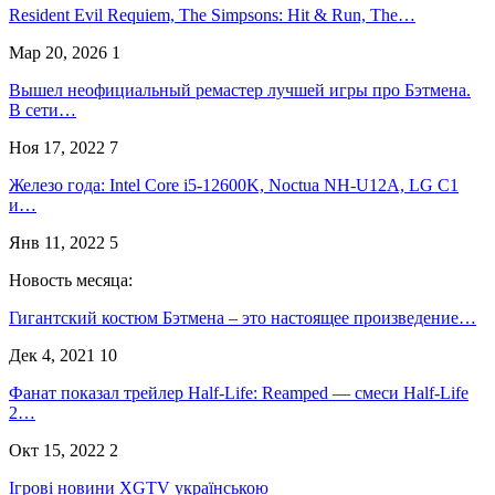
Resident Evil Requiem, The Simpsons: Hit & Run, The…
Мар 20, 2026
1
Вышел неофициальный ремастер лучшей игры про Бэтмена.
В сети…
Ноя 17, 2022
7
Железо года: Intel Core i5-12600K, Noctua NH-U12A, LG C1
и…
Янв 11, 2022
5
Новость месяца:
Гигантский костюм Бэтмена – это настоящее произведение…
Дек 4, 2021
10
Фанат показал трейлер Half-Life: Reamped — смеси Half-Life
2…
Окт 15, 2022
2
Ігрові новини XGTV українською