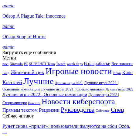
admin
Обзор A Plague Tale: Innocence
admin
Обзор Song of Horror
admin
Загрузить еще сообщения
Метки
В разработке
Все новости
navi
Nintendo
PC
SUPERHOT Team
Twitch
watch dogs
Игровые новости
Железный цех
Кино
Гайд
Игры
Лучшие
Косплей
Лучшие игры 2021 |
Лучшие игры 2021
Основные номинации
Лучшие игры 2021 | Спецноминации
Лучшие игры 2022
Лучшие игры 2022 | Основные номинации
Лучшие игры 2022 |
Новости киберспорта
Спецноминации
Новости
Руководства
Спец
Прямым текстом
Рецензии
Сайтовые
Сейчас читают
Рунет снова «прилёг»: пользователи жалуются на сбои Ozon,
…