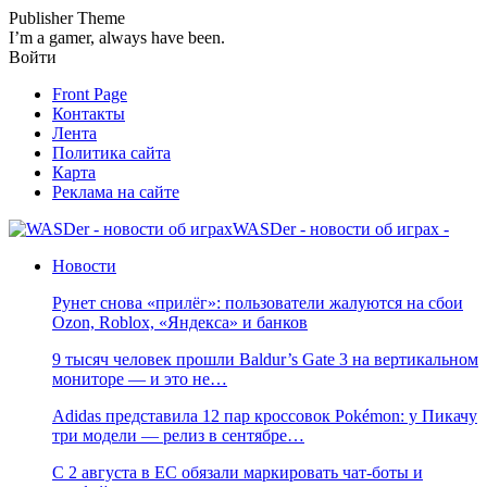
Publisher Theme
I’m a gamer, always have been.
Войти
Front Page
Контакты
Лента
Политика сайта
Карта
Реклама на сайте
WASDer - новости об играх -
Новости
Рунет снова «прилёг»: пользователи жалуются на сбои
Ozon, Roblox, «Яндекса» и банков
9 тысяч человек прошли Baldur’s Gate 3 на вертикальном
мониторе — и это не…
Adidas представила 12 пар кроссовок Pokémon: у Пикачу
три модели — релиз в сентябре…
С 2 августа в ЕС обязали маркировать чат-боты и