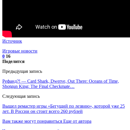
Источник
Игровые новости
0
16
Поделится
Предыдущая запись
Рефанд?! — Card Shark, Dwerve, Out There: Oceans of Time,
Shotgun King: The Final Checkmate…
Следующая запись
Вышел ремастер игры «Бегущий по лезвию», которой уже 25
лет. В России он стоит всего 260 рублей
Вам также могут понравиться
Еще от автора