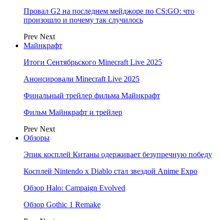
Провал G2 на последнем мейджоре по CS:GO: что
произошло и почему так случилось
Prev
Next
Майнкрафт
Итоги Сентябрьского Minecraft Live 2025
Анонсировали Minecraft Live 2025
Финальный трейлер фильма Майнкрафт
Фильм Майнкрафт и трейлер
Prev
Next
Обзоры
Эпик косплей Китаны одерживает безупречную победу
Косплей Nintendo x Diablo стал звездой Anime Expo
Обзор Halo: Campaign Evolved
Обзор Gothic 1 Remake