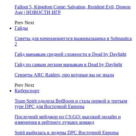
Fallout 5, Kingdom Come: Salvation, Resident Evil, Dragon
Age | НОВОСТИ ИГР
Prev
Next
Гайды
Советы для начинающегося выживальщика в Subnautica
2
Гайд маньякам средней сложности в Dead by Daylight
Гайд по самым легким маньякам в Dead by Daylight
Секреты ARC Raiders, про которые вы не знали
Prev
Next
Киберспорт
Team Spirit одолела BetBoom и стала первой в третьем
туре DPC для Восточной Европы
Последний мейджор по CS:GO: высокий онлайн и
изменения в рейтинге лучших команд
Spirit выбилась в лидеры DPC Восточной Европы