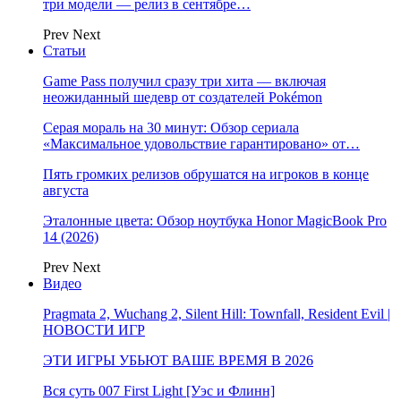
три модели — релиз в сентябре…
Prev
Next
Статьи
Game Pass получил сразу три хита — включая
неожиданный шедевр от создателей Pokémon
Серая мораль на 30 минут: Обзор сериала
«Максимальное удовольствие гарантировано» от…
Пять громких релизов обрушатся на игроков в конце
августа
Эталонные цвета: Обзор ноутбука Honor MagicBook Pro
14 (2026)
Prev
Next
Видео
Pragmata 2, Wuchang 2, Silent Hill: Townfall, Resident Evil |
НОВОСТИ ИГР
ЭТИ ИГРЫ УБЬЮТ ВАШЕ ВРЕМЯ В 2026
Вся суть 007 First Light [Уэс и Флинн]