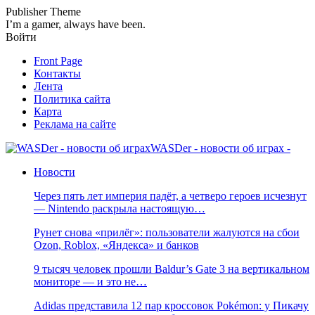
Publisher Theme
I’m a gamer, always have been.
Войти
Front Page
Контакты
Лента
Политика сайта
Карта
Реклама на сайте
WASDer - новости об играх -
Новости
Через пять лет империя падёт, а четверо героев исчезнут
— Nintendo раскрыла настоящую…
Рунет снова «прилёг»: пользователи жалуются на сбои
Ozon, Roblox, «Яндекса» и банков
9 тысяч человек прошли Baldur’s Gate 3 на вертикальном
мониторе — и это не…
Adidas представила 12 пар кроссовок Pokémon: у Пикачу