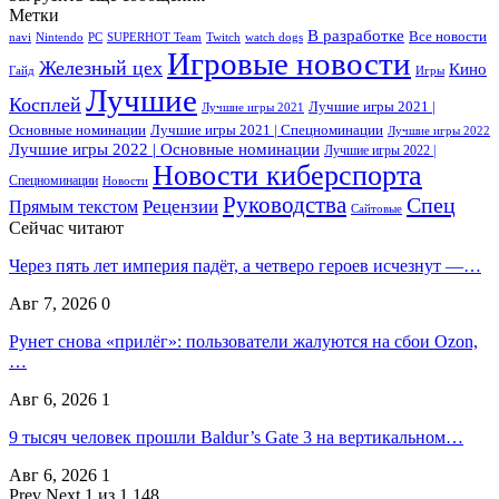
Метки
В разработке
Все новости
navi
Nintendo
PC
SUPERHOT Team
Twitch
watch dogs
Игровые новости
Железный цех
Кино
Гайд
Игры
Лучшие
Косплей
Лучшие игры 2021 |
Лучшие игры 2021
Основные номинации
Лучшие игры 2021 | Спецноминации
Лучшие игры 2022
Лучшие игры 2022 | Основные номинации
Лучшие игры 2022 |
Новости киберспорта
Спецноминации
Новости
Руководства
Спец
Прямым текстом
Рецензии
Сайтовые
Сейчас читают
Через пять лет империя падёт, а четверо героев исчезнут —…
Авг 7, 2026
0
Рунет снова «прилёг»: пользователи жалуются на сбои Ozon,
…
Авг 6, 2026
1
9 тысяч человек прошли Baldur’s Gate 3 на вертикальном…
Авг 6, 2026
1
Prev
Next
1 из 1 148