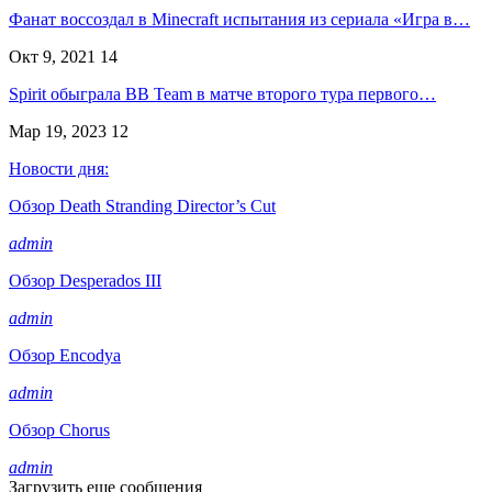
Фанат воссоздал в Minecraft испытания из сериала «Игра в…
Окт 9, 2021
14
Spirit обыграла BB Team в матче второго тура первого…
Мар 19, 2023
12
Новости дня:
Обзор Death Stranding Director’s Cut
admin
Обзор Desperados III
admin
Обзор Encodya
admin
Обзор Chorus
admin
Загрузить еще сообщения