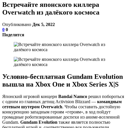
Встречайте японского киллера
Overwatch из далёкого космоса
Опубликовано
Дек 5, 2022
0
0
Поделится
Условно-бесплатная Gundam Evolution
вышла на Xbox One и Xbox Series X|S
Японский игровой концерн
Bandai Namco
решил побороться
с одним из главных детищ Activision Blizzard —
командным
сетевым шутером Overwatch
. Чтобы составить достойную
конкуренцию западным героям «героям», в ход пойдут
громадные роботизированные доспехи из аниме-вселенной
Gundam.
Gundam Evolution
также является полностью
бесплатной игрой и, соответственно все пользователи