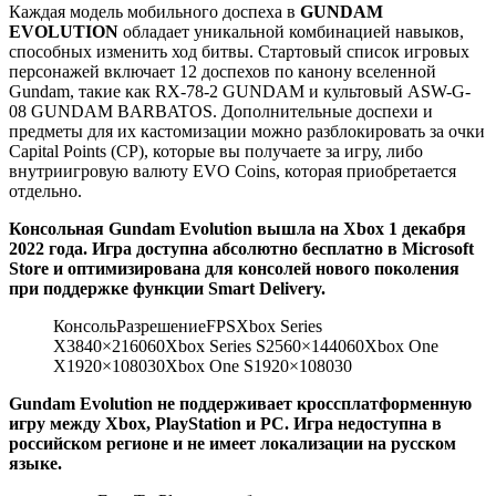
Каждая модель мобильного доспеха в
GUNDAM
EVOLUTION
обладает уникальной комбинацией навыков,
способных изменить ход битвы. Стартовый список игровых
персонажей включает 12 доспехов по канону вселенной
Gundam, такие как RX-78-2 GUNDAM и культовый ASW-G-
08 GUNDAM BARBATOS. Дополнительные доспехи и
предметы для их кастомизации можно разблокировать за очки
Capital Points (CP), которые вы получаете за игру, либо
внутриигровую валюту EVO Coins, которая приобретается
отдельно.
Консольная Gundam Evolution вышла на Xbox 1 декабря
2022 года. Игра доступна абсолютно бесплатно в Microsoft
Store и оптимизирована для консолей нового поколения
при поддержке функции Smart Delivery.
КонсольРазрешениеFPSXbox Series
X3840×216060Xbox Series S2560×144060Xbox One
X1920×108030Xbox One S1920×108030
Gundam Evolution не поддерживает кроссплатформенную
игру между Xbox, PlayStation и РС. Игра недоступна в
российском регионе и не имеет локализации на русском
языке.