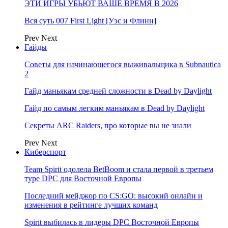
ЭТИ ИГРЫ УБЬЮТ ВАШЕ ВРЕМЯ В 2026
Вся суть 007 First Light [Уэс и Флинн]
Prev
Next
Гайды
Советы для начинающегося выживальщика в Subnautica
2
Гайд маньякам средней сложности в Dead by Daylight
Гайд по самым легким маньякам в Dead by Daylight
Секреты ARC Raiders, про которые вы не знали
Prev
Next
Киберспорт
Team Spirit одолела BetBoom и стала первой в третьем
туре DPC для Восточной Европы
Последний мейджор по CS:GO: высокий онлайн и
изменения в рейтинге лучших команд
Spirit выбилась в лидеры DPC Восточной Европы