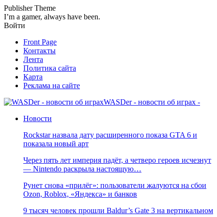
Publisher Theme
I’m a gamer, always have been.
Войти
Front Page
Контакты
Лента
Политика сайта
Карта
Реклама на сайте
WASDer - новости об играх -
Новости
Rockstar назвала дату расширенного показа GTA 6 и
показала новый арт
Через пять лет империя падёт, а четверо героев исчезнут
— Nintendo раскрыла настоящую…
Рунет снова «прилёг»: пользователи жалуются на сбои
Ozon, Roblox, «Яндекса» и банков
9 тысяч человек прошли Baldur’s Gate 3 на вертикальном