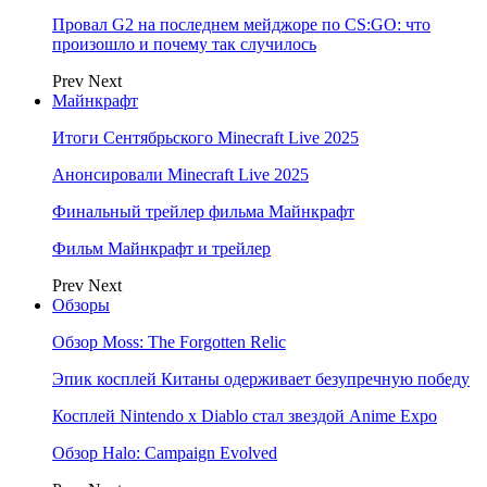
Провал G2 на последнем мейджоре по CS:GO: что
произошло и почему так случилось
Prev
Next
Майнкрафт
Итоги Сентябрьского Minecraft Live 2025
Анонсировали Minecraft Live 2025
Финальный трейлер фильма Майнкрафт
Фильм Майнкрафт и трейлер
Prev
Next
Обзоры
Обзор Moss: The Forgotten Relic
Эпик косплей Китаны одерживает безупречную победу
Косплей Nintendo x Diablo стал звездой Anime Expo
Обзор Halo: Campaign Evolved