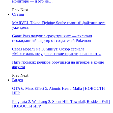
мониторе — и это не…
Prev
Next
Статьи
MARVEL Tōkon Fighting Souls: главный файтинг лета
уже здесь
Game Pass получил сразу три хита — включая
неожиданный шедевр от создателей Pokémon
Серая мораль на 30 минут: Обзор сериала
«Максимальное удовольствие гарантировано» от…
Пять громких релизов обрушатся на игроков в конце
августа
Prev
Next
Видео
GTA 6, Mass Effect 5, Atomic Heart, Mafia | НОВОСТИ
ИГР
Pragmata 2, Wuchang 2, Silent Hill: Townfall, Resident Evil |
НОВОСТИ ИГР