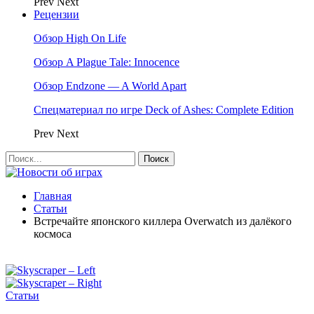
Prev
Next
Рецензии
Обзор High On Life
Обзор A Plague Tale: Innocence
Обзор Endzone — A World Apart
Спецматериал по игре Deck of Ashes: Complete Edition
Prev
Next
Главная
Статьи
Встречайте японского киллера Overwatch из далёкого
космоса
Статьи