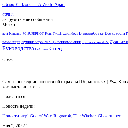
Обзор Endzone — A World Apart
admin
Загрузить еще сообщения
Метки
В разработке
Все новости
navi
Nintendo
PC
SUPERHOT Team
Twitch
watch dogs
Г
Лучшие и
номинации
Лучшие игры 2021 | Спецноминации
Лучшие игры 2022
Руководства
Спец
Сайтовые
О нас
Самые последние новости об играх на ПК, консолях (PS4, Xbox 
компьютерных игр.
Поделиться
Новость недели:
Новости игр! God of War: Ragnarok, The Witcher, Ghostrunner…
Ноя 5, 2022
1