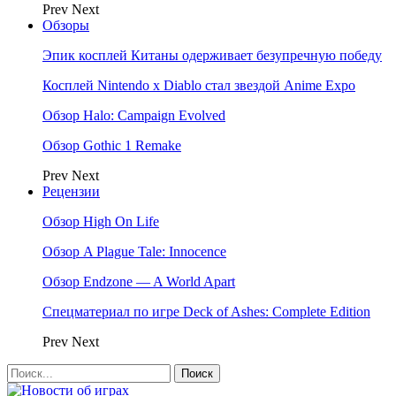
Prev
Next
Обзоры
Эпик косплей Китаны одерживает безупречную победу
Косплей Nintendo x Diablo стал звездой Anime Expo
Обзор Halo: Campaign Evolved
Обзор Gothic 1 Remake
Prev
Next
Рецензии
Обзор High On Life
Обзор A Plague Tale: Innocence
Обзор Endzone — A World Apart
Спецматериал по игре Deck of Ashes: Complete Edition
Prev
Next