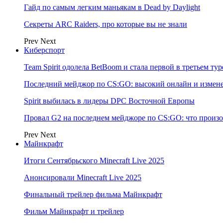
Гайд по самым легким маньякам в Dead by Daylight
Секреты ARC Raiders, про которые вы не знали
Prev
Next
Киберспорт
Team Spirit одолела BetBoom и стала первой в третьем т
Последний мейджор по CS:GO: высокий онлайн и измене
Spirit выбилась в лидеры DPC Восточной Европы
Провал G2 на последнем мейджоре по CS:GO: что произо
Prev
Next
Майнкрафт
Итоги Сентябрьского Minecraft Live 2025
Анонсировали Minecraft Live 2025
Финальный трейлер фильма Майнкрафт
Фильм Майнкрафт и трейлер