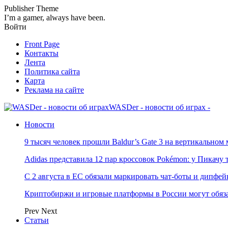
Publisher Theme
I’m a gamer, always have been.
Войти
Front Page
Контакты
Лента
Политика сайта
Карта
Реклама на сайте
WASDer - новости об играх -
Новости
9 тысяч человек прошли Baldur’s Gate 3 на вертикально
Adidas представила 12 пар кроссовок Pokémon: у Пикачу
С 2 августа в ЕС обязали маркировать чат-боты и дипфей
Криптобиржи и игровые платформы в России могут обяза
Prev
Next
Статьи