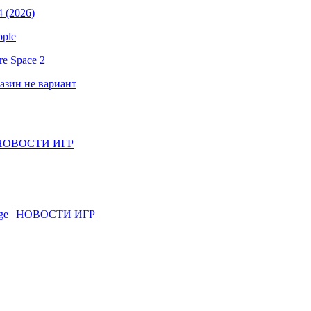
 (2026)
pple
e Space 2
газин не вариант
il | НОВОСТИ ИГР
on Age | НОВОСТИ ИГР