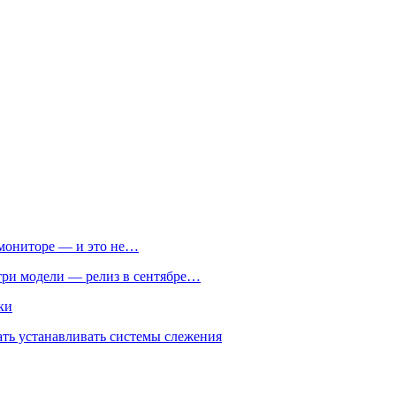
м мониторе — и это не…
 три модели — релиз в сентябре…
ки
ть устанавливать системы слежения