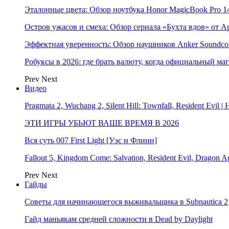
Эталонные цвета: Обзор ноутбука Honor MagicBook Pro 14
Остров ужасов и смеха: Обзор сериала «Бухта вдов» от A
Эффектная уверенность: Обзор наушников Anker Soundcor
Робуксы в 2026: где брать валюту, когда официальный ма
Prev
Next
Видео
Pragmata 2, Wuchang 2, Silent Hill: Townfall, Resident Ev
ЭТИ ИГРЫ УБЬЮТ ВАШЕ ВРЕМЯ В 2026
Вся суть 007 First Light [Уэс и Флинн]
Fallout 5, Kingdom Come: Salvation, Resident Evil, Drag
Prev
Next
Гайды
Советы для начинающегося выживальщика в Subnautica 2
Гайд маньякам средней сложности в Dead by Daylight