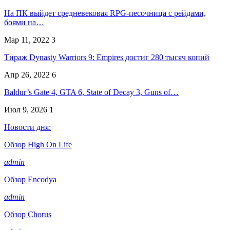
На ПК выйдет средневековая RPG-песочница с рейдами,
боями на…
Мар 11, 2022
3
Тираж Dynasty Warriors 9: Empires достиг 280 тысяч копий
Апр 26, 2022
6
Baldur’s Gate 4, GTA 6, State of Decay 3, Guns of…
Июл 9, 2026
1
Новости дня:
Обзор High On Life
admin
Обзор Encodya
admin
Обзор Chorus