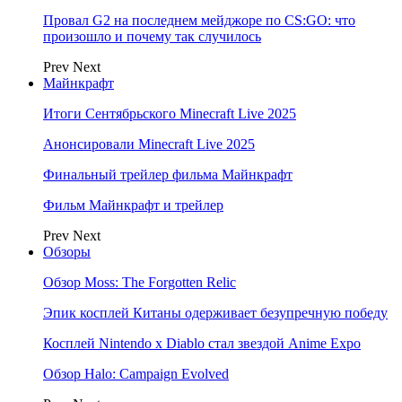
Провал G2 на последнем мейджоре по CS:GO: что
произошло и почему так случилось
Prev
Next
Майнкрафт
Итоги Сентябрьского Minecraft Live 2025
Анонсировали Minecraft Live 2025
Финальный трейлер фильма Майнкрафт
Фильм Майнкрафт и трейлер
Prev
Next
Обзоры
Обзор Moss: The Forgotten Relic
Эпик косплей Китаны одерживает безупречную победу
Косплей Nintendo x Diablo стал звездой Anime Expo
Обзор Halo: Campaign Evolved