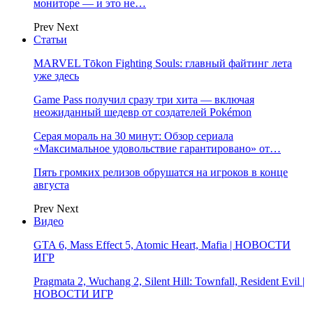
мониторе — и это не…
Prev
Next
Статьи
MARVEL Tōkon Fighting Souls: главный файтинг лета
уже здесь
Game Pass получил сразу три хита — включая
неожиданный шедевр от создателей Pokémon
Серая мораль на 30 минут: Обзор сериала
«Максимальное удовольствие гарантировано» от…
Пять громких релизов обрушатся на игроков в конце
августа
Prev
Next
Видео
GTA 6, Mass Effect 5, Atomic Heart, Mafia | НОВОСТИ
ИГР
Pragmata 2, Wuchang 2, Silent Hill: Townfall, Resident Evil |
НОВОСТИ ИГР