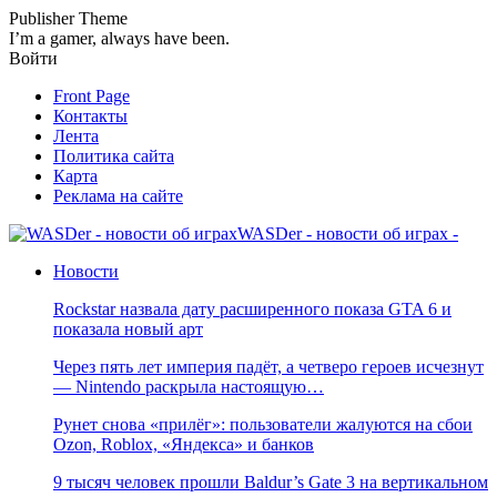
Publisher Theme
I’m a gamer, always have been.
Войти
Front Page
Контакты
Лента
Политика сайта
Карта
Реклама на сайте
WASDer - новости об играх -
Новости
Rockstar назвала дату расширенного показа GTA 6 и
показала новый арт
Через пять лет империя падёт, а четверо героев исчезнут
— Nintendo раскрыла настоящую…
Рунет снова «прилёг»: пользователи жалуются на сбои
Ozon, Roblox, «Яндекса» и банков
9 тысяч человек прошли Baldur’s Gate 3 на вертикальном