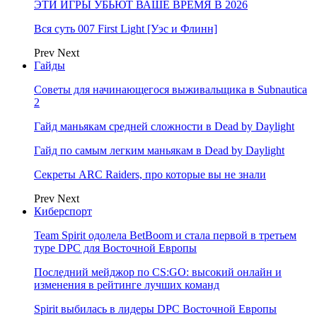
ЭТИ ИГРЫ УБЬЮТ ВАШЕ ВРЕМЯ В 2026
Вся суть 007 First Light [Уэс и Флинн]
Prev
Next
Гайды
Советы для начинающегося выживальщика в Subnautica
2
Гайд маньякам средней сложности в Dead by Daylight
Гайд по самым легким маньякам в Dead by Daylight
Секреты ARC Raiders, про которые вы не знали
Prev
Next
Киберспорт
Team Spirit одолела BetBoom и стала первой в третьем
туре DPC для Восточной Европы
Последний мейджор по CS:GO: высокий онлайн и
изменения в рейтинге лучших команд
Spirit выбилась в лидеры DPC Восточной Европы