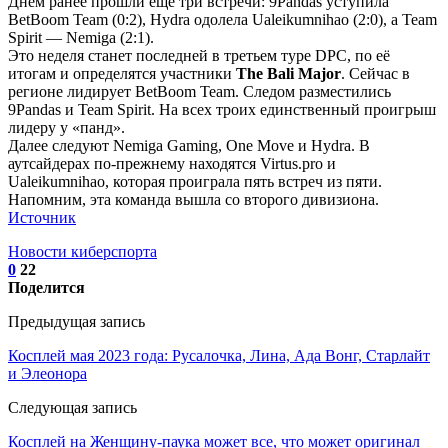
Днём ранее прошли ещё три встречи: 9Pandas уступила
BetBoom Team (0:2), Hydra одолела Ualeikumnihao (2:0), а Team
Spirit — Nemiga (2:1).
Это неделя станет последней в третьем туре DPC, по её
итогам и определятся участники
The Bali Major
. Сейчас в
регионе лидирует BetBoom Team. Следом разместились
9Pandas и Team Spirit. На всех троих единственный проигрыш
лидеру у «панд».
Далее следуют Nemiga Gaming, One Move и Hydra. В
аутсайдерах по-прежнему находятся Virtus.pro и
Ualeikumnihao, которая проиграла пять встреч из пяти.
Напомним, эта команда вышла со второго дивизиона.
Источник
Новости киберспорта
0
22
Поделится
Предыдущая запись
Косплей мая 2023 года: Русалочка, Лина, Ада Вонг, Старлайт
и Элеонора
Следующая запись
Косплей на Женщину-паука может все, что может оригинал