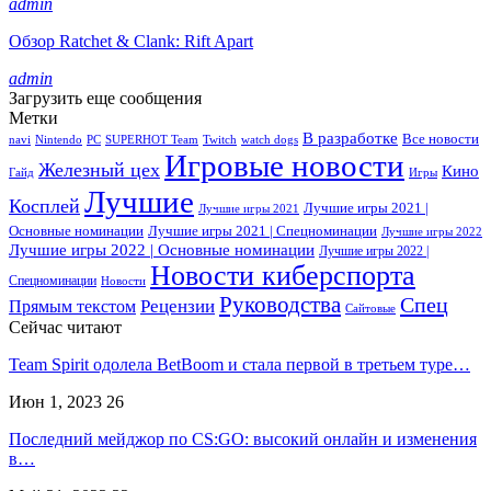
admin
Обзор Ratchet & Clank: Rift Apart
admin
Загрузить еще сообщения
Метки
В разработке
Все новости
navi
Nintendo
PC
SUPERHOT Team
Twitch
watch dogs
Игровые новости
Железный цех
Кино
Гайд
Игры
Лучшие
Косплей
Лучшие игры 2021 |
Лучшие игры 2021
Основные номинации
Лучшие игры 2021 | Спецноминации
Лучшие игры 2022
Лучшие игры 2022 | Основные номинации
Лучшие игры 2022 |
Новости киберспорта
Спецноминации
Новости
Руководства
Спец
Прямым текстом
Рецензии
Сайтовые
Сейчас читают
Team Spirit одолела BetBoom и стала первой в третьем туре…
Июн 1, 2023
26
Последний мейджор по CS:GO: высокий онлайн и изменения
в…