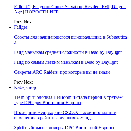
Fallout 5, Kingdom Come: Salvation, Resident Evil, Dragon
Age | НОВОСТИ ИГР
Prev
Next
Гайды
Советы для начинающегося выживальщика в Subnautica
2
Гайд маньякам средней сложности в Dead by Daylight
Гайд по самым легким маньякам в Dead by Daylight
Секреты ARC Raiders, про которые вы не знали
Prev
Next
Киберспорт
Team Spirit одолела BetBoom и стала первой в третьем
туре DPC для Восточной Европы
Последний мейджор по CS:GO: высокий онлайн и
изменения в рейтинге лучших команд
Spirit выбилась в лидеры DPC Восточной Европы