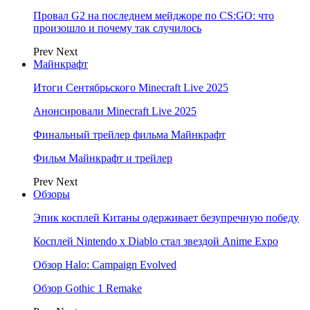
Провал G2 на последнем мейджоре по CS:GO: что
произошло и почему так случилось
Prev
Next
Майнкрафт
Итоги Сентябрьского Minecraft Live 2025
Анонсировали Minecraft Live 2025
Финальный трейлер фильма Майнкрафт
Фильм Майнкрафт и трейлер
Prev
Next
Обзоры
Эпик косплей Китаны одерживает безупречную победу
Косплей Nintendo x Diablo стал звездой Anime Expo
Обзор Halo: Campaign Evolved
Обзор Gothic 1 Remake