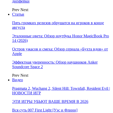
дипфейки
Prev
Next
Статьи
Пять громких релизов обрушатся на игроков в конце
августа
Эталонные цвета: Обзор ноутбука Honor MagicBook Pro
14 (2026)
Остров ужасов и смеха: Обзор сериала «Бухта вдов» от
Apple
Эффектная уверенность: Обзор наушников Anker
Soundcore Space 2
Prev
Next
Видео
Pragmata 2, Wuchang 2, Silent Hill: Townfall, Resident Evil |
НОВОСТИ ИГР
ЭТИ ИГРЫ УБЬЮТ ВАШЕ ВРЕМЯ В 2026
Вся суть 007 First Light [Уэс и Флинн]