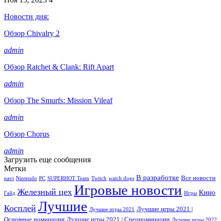
Новости дня:
Обзор Chivalry 2
admin
Обзор Ratchet & Clank: Rift Apart
admin
Обзор The Smurfs: Mission Vileaf
admin
Обзор Chorus
admin
Загрузить еще сообщения
Метки
В разработке
Все новости
navi
Nintendo
PC
SUPERHOT Team
Twitch
watch dogs
Игровые новости
Железный цех
Кино
Гайд
Игры
Лучшие
Косплей
Лучшие игры 2021 |
Лучшие игры 2021
Основные номинации
Лучшие игры 2021 | Спецноминации
Лучшие игры 2022