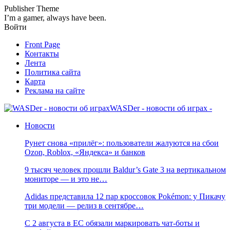
Publisher Theme
I’m a gamer, always have been.
Войти
Front Page
Контакты
Лента
Политика сайта
Карта
Реклама на сайте
WASDer - новости об играх -
Новости
Рунет снова «прилёг»: пользователи жалуются на сбои
Ozon, Roblox, «Яндекса» и банков
9 тысяч человек прошли Baldur’s Gate 3 на вертикальном
мониторе — и это не…
Adidas представила 12 пар кроссовок Pokémon: у Пикачу
три модели — релиз в сентябре…
С 2 августа в ЕС обязали маркировать чат-боты и