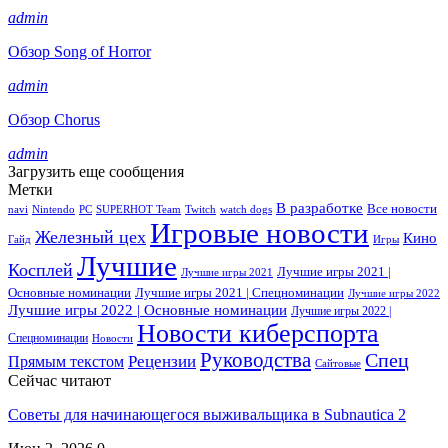
admin
Обзор Song of Horror
admin
Обзор Chorus
admin
Загрузить еще сообщения
Метки
В разработке
Все новости
navi
Nintendo
PC
SUPERHOT Team
Twitch
watch dogs
Игровые новости
Железный цех
Кино
Гайд
Игры
Лучшие
Косплей
Лучшие игры 2021 |
Лучшие игры 2021
Основные номинации
Лучшие игры 2021 | Спецноминации
Лучшие игры 2022
Лучшие игры 2022 | Основные номинации
Лучшие игры 2022 |
Новости киберспорта
Спецноминации
Новости
Руководства
Спец
Прямым текстом
Рецензии
Сайтовые
Сейчас читают
Советы для начинающегося выживальщика в Subnautica 2