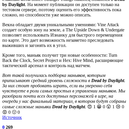
by Daylight
. На момент публикации он доступен только на
тестовом сервере, поэтому оценить его эффективность пока
сложно, но способности уже можно описать.
Векна обладает двумя уникальными умениями: Vine Attack
создает особую зону на земле, а The Upside Down & Undergate
позволяет использовать Изнанку для быстрого перемещения
по карте. Это дает возможность незаметно преследовать
выживших и загонять их в угол.
Кроме того, маньяк получит три новые особенности: Turn
Back the Clock, Secret Project и Hex: Hive Mind, расширяющие
тактический арсенал и контроль над матчем.
Вот такой получилась подборка маньяков, которым
приписывают средний уровень сложности в
Dead by Daylight
.
За них стоит пробовать играть, если вы уверенно себя
чувствуете в роли самых простых в управлении маньяков. Мы
разобрали почти всех доступных персонажей в игре, на
очереди у нас финальный материал, в котором будут собраны
самые сложные маньяки
Dead by Daylight
.
😍 1 😁 0 😲 1 😢 0
😡 0 🤢 0
Источник
0
269