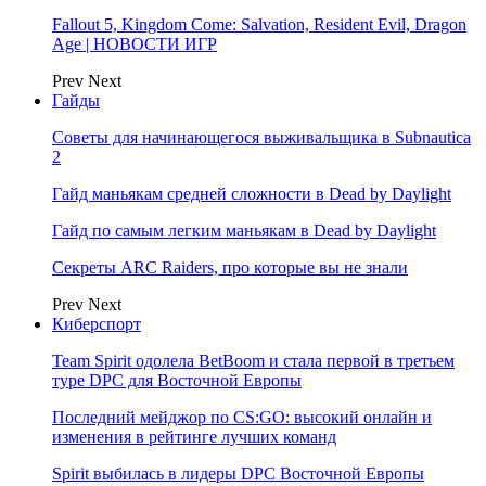
Fallout 5, Kingdom Come: Salvation, Resident Evil, Dragon
Age | НОВОСТИ ИГР
Prev
Next
Гайды
Советы для начинающегося выживальщика в Subnautica
2
Гайд маньякам средней сложности в Dead by Daylight
Гайд по самым легким маньякам в Dead by Daylight
Секреты ARC Raiders, про которые вы не знали
Prev
Next
Киберспорт
Team Spirit одолела BetBoom и стала первой в третьем
туре DPC для Восточной Европы
Последний мейджор по CS:GO: высокий онлайн и
изменения в рейтинге лучших команд
Spirit выбилась в лидеры DPC Восточной Европы