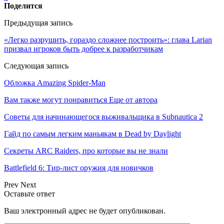
Поделится
Предыдущая запись
«Легко разрушить, гораздо сложнее построить»: глава Larian
призвал игроков быть добрее к разработчикам
Следующая запись
Обложка Amazing Spider-Man
Вам также могут понравиться
Еще от автора
Советы для начинающегося выживальщика в Subnautica 2
Гайд по самым легким маньякам в Dead by Daylight
Секреты ARC Raiders, про которые вы не знали
Battlefield 6: Тир-лист оружия для новичков
Prev
Next
Оставьте ответ
Ваш электронный адрес не будет опубликован.