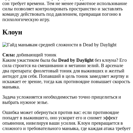
сон требует времени. Тем не менее грамотное использование
силы позволяет контролировать пространство и заставлять
команду действовать под давлением, превращая погоню в
психологическую игру.
Клоун
Сила:
добивающий тоник
Каким ужастиком была бы
Dead by Daylight
без клоуна? Его
сила строится на смешивании и метании зелий. В арсенале
два препарата: фиолетовый тоник для выживших и желтый
антидот для себя. Попавший в цель тоник замедляет жертву и
искажает ее зрение, тогда как противоядие повышает скорость
маньяка.
Задача усложняется необходимостью точно прицелиться и
выбрать нужное зелье.
Ошибка может обернуться против вас: если противоядие
попадет в выжившего, оно ускорит его и снимет эффект
опьянения, нивелируя ваши усилия. Клоун превращается в
сложного и требовательного маньяка, где каждая атака требует