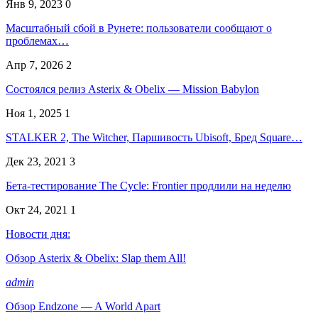
Янв 9, 2023
0
Масштабный сбой в Рунете: пользователи сообщают о
проблемах…
Апр 7, 2026
2
Состоялся релиз Asterix & Obelix — Mission Babylon
Ноя 1, 2025
1
STALKER 2, The Witcher, Паршивость Ubisoft, Бред Square…
Дек 23, 2021
3
Бета-тестирование The Cycle: Frontier продлили на неделю
Окт 24, 2021
1
Новости дня:
Обзор Asterix & Obelix: Slap them All!
admin
Обзор Endzone — A World Apart