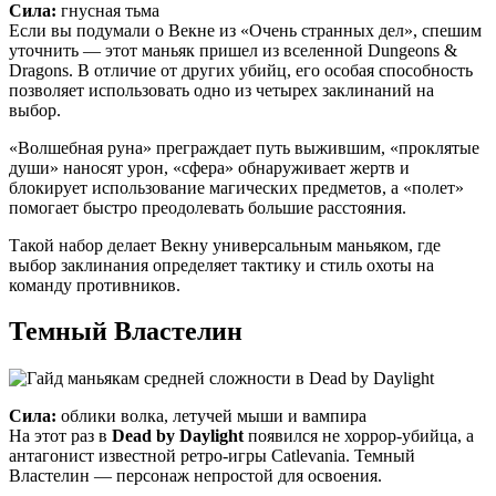
Сила:
гнусная тьма
Если вы подумали о Векне из «Очень странных дел», спешим
уточнить — этот маньяк пришел из вселенной Dungeons &
Dragons. В отличие от других убийц, его особая способность
позволяет использовать одно из четырех заклинаний на
выбор.
«Волшебная руна» преграждает путь выжившим, «проклятые
души» наносят урон, «сфера» обнаруживает жертв и
блокирует использование магических предметов, а «полет»
помогает быстро преодолевать большие расстояния.
Такой набор делает Векну универсальным маньяком, где
выбор заклинания определяет тактику и стиль охоты на
команду противников.
Темный Властелин
Сила:
облики волка, летучей мыши и вампира
На этот раз в
Dead by Daylight
появился не хоррор-убийца, а
антагонист известной ретро-игры Catlevania. Темный
Властелин — персонаж непростой для освоения.