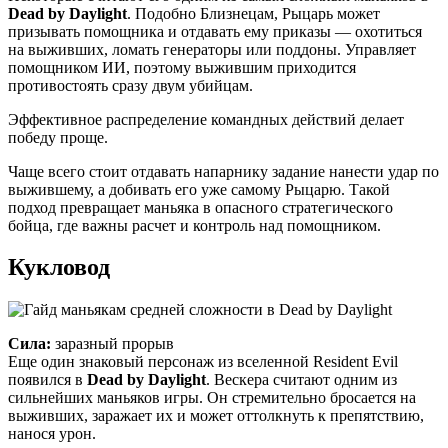
Dead by Daylight
. Подобно Близнецам, Рыцарь может
призывать помощника и отдавать ему приказы — охотиться
на выживших, ломать генераторы или поддоны. Управляет
помощником ИИ, поэтому выжившим приходится
противостоять сразу двум убийцам.
Эффективное распределение командных действий делает
победу проще.
Чаще всего стоит отдавать напарнику задание нанести удар по
выжившему, а добивать его уже самому Рыцарю. Такой
подход превращает маньяка в опасного стратегического
бойца, где важны расчет и контроль над помощником.
Кукловод
Сила:
заразный прорыв
Еще один знаковый персонаж из вселенной Resident Evil
появился в
Dead by Daylight
. Вескера считают одним из
сильнейших маньяков игры. Он стремительно бросается на
выживших, заражает их и может оттолкнуть к препятствию,
нанося урон.