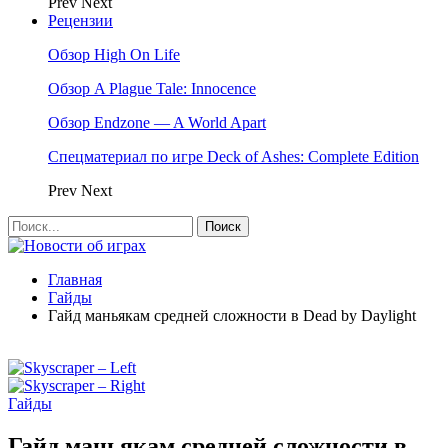
Prev
Next
Рецензии
Обзор High On Life
Обзор A Plague Tale: Innocence
Обзор Endzone — A World Apart
Спецматериал по игре Deck of Ashes: Complete Edition
Prev
Next
Главная
Гайды
Гайд маньякам средней сложности в Dead by Daylight
Гайды
Гайд маньякам средней сложности в