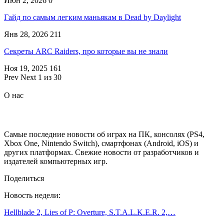
Июн 2, 2026
0
Гайд по самым легким маньякам в Dead by Daylight
Янв 28, 2026
211
Секреты ARC Raiders, про которые вы не знали
Ноя 19, 2025
161
Prev
Next
1 из 30
О нас
Самые последние новости об играх на ПК, консолях (PS4,
Xbox One, Nintendo Switch), смартфонах (Android, iOS) и
других платформах. Свежие новости от разработчиков и
издателей компьютерных игр.
Поделиться
Новость недели:
Hellblade 2, Lies of P: Overture, S.T.A.L.K.E.R. 2,…