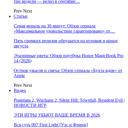
три модели — релиз в сентябре…
Prev
Next
Статьи
Серая мораль на 30 минут: Обзор сериала
«Максимальное удовольствие гарантировано» от…
Пять громких релизов обрушатся на игроков в конце
августа
Эталонные цвета: Обзор ноутбука Honor MagicBook Pro
14 (2026)
Остров ужасов и смеха: Обзор сериала «Бухта вдов» от
Apple
Prev
Next
Видео
Pragmata 2, Wuchang 2, Silent Hill: Townfall, Resident Evil |
НОВОСТИ ИГР
ЭТИ ИГРЫ УБЬЮТ ВАШЕ ВРЕМЯ В 2026
Вся суть 007 First Light [Уэс и Флинн]