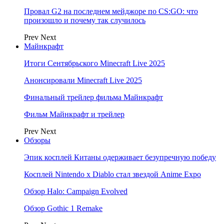
Провал G2 на последнем мейджоре по CS:GO: что
произошло и почему так случилось
Prev
Next
Майнкрафт
Итоги Сентябрьского Minecraft Live 2025
Анонсировали Minecraft Live 2025
Финальный трейлер фильма Майнкрафт
Фильм Майнкрафт и трейлер
Prev
Next
Обзоры
Эпик косплей Китаны одерживает безупречную победу
Косплей Nintendo x Diablo стал звездой Anime Expo
Обзор Halo: Campaign Evolved
Обзор Gothic 1 Remake