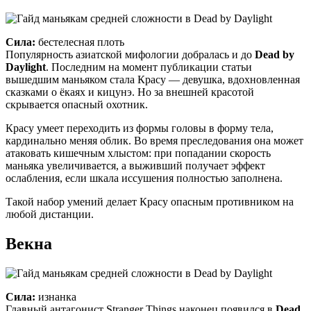
Сила:
бестелесная плоть
Популярность азиатской мифологии добралась и до
Dead by
Daylight
. Последним на момент публикации статьи
вышедшим маньяком стала Красу — девушка, вдохновленная
сказками о ёкаях и кицунэ. Но за внешней красотой
скрывается опасный охотник.
Красу умеет переходить из формы головы в форму тела,
кардинально меняя облик. Во время преследования она может
атаковать кишечным хлыстом: при попадании скорость
маньяка увеличивается, а выживший получает эффект
ослабления, если шкала иссушения полностью заполнена.
Такой набор умений делает Красу опасным противником на
любой дистанции.
Векна
Сила:
изнанка
Главный антагонист Stranger Things наконец появился в
Dead