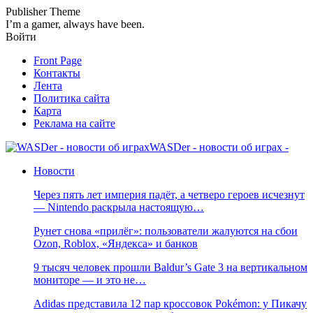
Publisher Theme
I’m a gamer, always have been.
Войти
Front Page
Контакты
Лента
Политика сайта
Карта
Реклама на сайте
WASDer - новости об играх -
Новости
Через пять лет империя падёт, а четверо героев исчезнут
— Nintendo раскрыла настоящую…
Рунет снова «прилёг»: пользователи жалуются на сбои
Ozon, Roblox, «Яндекса» и банков
9 тысяч человек прошли Baldur’s Gate 3 на вертикальном
мониторе — и это не…
Adidas представила 12 пар кроссовок Pokémon: у Пикачу