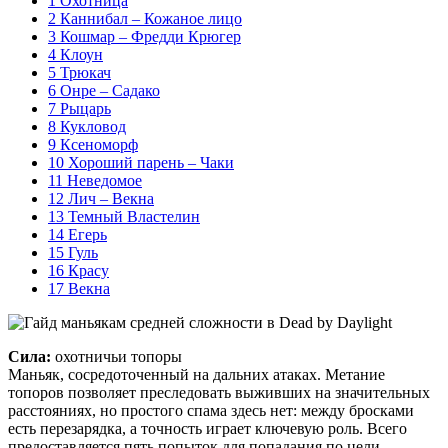
1
Охотница
2
Каннибал – Кожаное лицо
3
Кошмар – Фредди Крюгер
4
Клоун
5
Трюкач
6
Онре – Садако
7
Рыцарь
8
Кукловод
9
Ксеноморф
10
Хороший парень – Чаки
11
Неведомое
12
Лич – Векна
13
Темный Властелин
14
Егерь
15
Гуль
16
Красу
17
Векна
Сила:
охотничьи топоры
Маньяк, сосредоточенный на дальних атаках. Метание
топоров позволяет преследовать выживших на значительных
расстояниях, но простого спама здесь нет: между бросками
есть перезарядка, а точность играет ключевую роль. Всего
предоставляется пять попыток для попадания по цели.