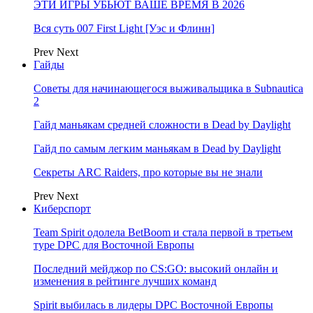
ЭТИ ИГРЫ УБЬЮТ ВАШЕ ВРЕМЯ В 2026
Вся суть 007 First Light [Уэс и Флинн]
Prev
Next
Гайды
Советы для начинающегося выживальщика в Subnautica
2
Гайд маньякам средней сложности в Dead by Daylight
Гайд по самым легким маньякам в Dead by Daylight
Секреты ARC Raiders, про которые вы не знали
Prev
Next
Киберспорт
Team Spirit одолела BetBoom и стала первой в третьем
туре DPC для Восточной Европы
Последний мейджор по CS:GO: высокий онлайн и
изменения в рейтинге лучших команд
Spirit выбилась в лидеры DPC Восточной Европы