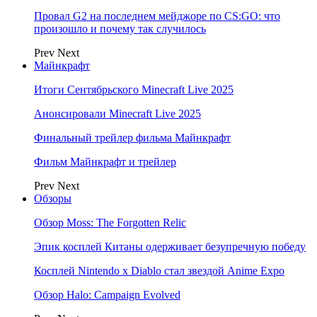
Провал G2 на последнем мейджоре по CS:GO: что
произошло и почему так случилось
Prev
Next
Майнкрафт
Итоги Сентябрьского Minecraft Live 2025
Анонсировали Minecraft Live 2025
Финальный трейлер фильма Майнкрафт
Фильм Майнкрафт и трейлер
Prev
Next
Обзоры
Обзор Moss: The Forgotten Relic
Эпик косплей Китаны одерживает безупречную победу
Косплей Nintendo x Diablo стал звездой Anime Expo
Обзор Halo: Campaign Evolved