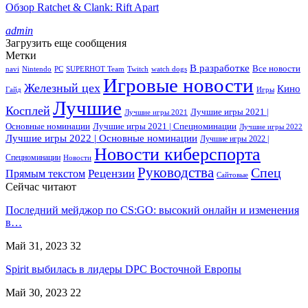
Обзор Ratchet & Clank: Rift Apart
admin
Загрузить еще сообщения
Метки
В разработке
Все новости
navi
Nintendo
PC
SUPERHOT Team
Twitch
watch dogs
Игровые новости
Железный цех
Кино
Гайд
Игры
Лучшие
Косплей
Лучшие игры 2021 |
Лучшие игры 2021
Основные номинации
Лучшие игры 2021 | Спецноминации
Лучшие игры 2022
Лучшие игры 2022 | Основные номинации
Лучшие игры 2022 |
Новости киберспорта
Спецноминации
Новости
Руководства
Спец
Прямым текстом
Рецензии
Сайтовые
Сейчас читают
Последний мейджор по CS:GO: высокий онлайн и изменения
в…
Май 31, 2023
32
Spirit выбилась в лидеры DPC Восточной Европы
Май 30, 2023
22