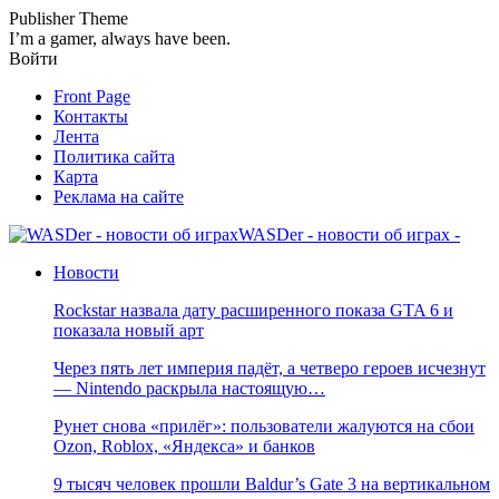
Publisher Theme
I’m a gamer, always have been.
Войти
Front Page
Контакты
Лента
Политика сайта
Карта
Реклама на сайте
WASDer - новости об играх -
Новости
Rockstar назвала дату расширенного показа GTA 6 и
показала новый арт
Через пять лет империя падёт, а четверо героев исчезнут
— Nintendo раскрыла настоящую…
Рунет снова «прилёг»: пользователи жалуются на сбои
Ozon, Roblox, «Яндекса» и банков
9 тысяч человек прошли Baldur’s Gate 3 на вертикальном