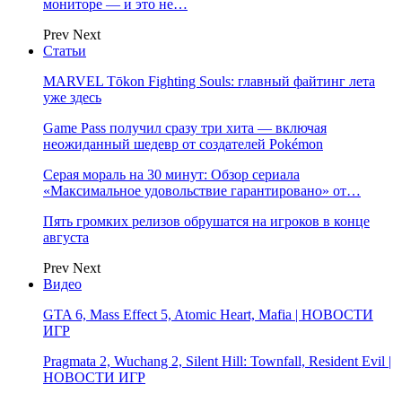
мониторе — и это не…
Prev
Next
Статьи
MARVEL Tōkon Fighting Souls: главный файтинг лета
уже здесь
Game Pass получил сразу три хита — включая
неожиданный шедевр от создателей Pokémon
Серая мораль на 30 минут: Обзор сериала
«Максимальное удовольствие гарантировано» от…
Пять громких релизов обрушатся на игроков в конце
августа
Prev
Next
Видео
GTA 6, Mass Effect 5, Atomic Heart, Mafia | НОВОСТИ
ИГР
Pragmata 2, Wuchang 2, Silent Hill: Townfall, Resident Evil |
НОВОСТИ ИГР