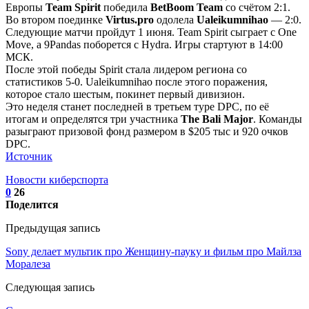
Европы
Team Spirit
победила
BetBoom Team
со счётом 2:1.
Во втором поединке
Virtus.pro
одолела
Ualeikumnihao
— 2:0.
Следующие матчи пройдут 1 июня. Team Spirit сыграет с One
Move, а 9Pandas поборется с Hydra. Игры стартуют в 14:00
МСК.
После этой победы Spirit стала лидером региона со
статистиков 5-0. Ualeikumnihao после этого поражения,
которое стало шестым, покинет первый дивизион.
Это неделя станет последней в третьем туре DPC, по её
итогам и определятся три участника
The Bali Major
. Команды
разыграют призовой фонд размером в $205 тыс и 920 очков
DPC.
Источник
Новости киберспорта
0
26
Поделится
Предыдущая запись
Sony делает мультик про Женщину-пауку и фильм про Майлза
Моралеза
Следующая запись