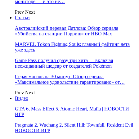
мониторе — и это не…
Prev
Next
Статьи
Австралийский перевал Дятлова: Обзор сериала
«Убийства на станции Пэрриш» от HBO Max
MARVEL Tōkon Fighting Souls: главный файтинг лета
уже здесь
Game Pass получил сразу три хита — включая
неожиданный шедевр от создателей Pokémon
Серая мораль на 30 минут: Обзор сериала
«Максимальное удовольствие гарантировано» от…
Prev
Next
Видео
GTA 6, Mass Effect 5, Atomic Heart, Mafia | НОВОСТИ
ИГР
Pragmata 2, Wuchang 2, Silent Hill: Townfall, Resident Evil |
НОВОСТИ ИГР