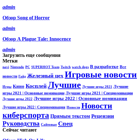
admin
Обзор Song of Horror
admin
Обзор A Plague Tale: Innocence
admin
Загрузить еще сообщения
Метки
В разработке
Все
navi
Nintendo
PC
SUPERHOT Team
Twitch
watch dogs
Игровые новости
Железный цех
новости
Гайд
Лучшие
Косплей
Кино
Лучшие
Игры
Лучшие игры 2021
игры 2021 | Основные номинации
Лучшие игры 2021 | Спецноминации
Лучшие игры 2022 | Основные номинации
Лучшие игры 2022
Новости
Лучшие игры 2022 | Спецноминации
Новости
киберспорта
Прямым текстом
Рецензии
Руководства
Спец
Сайтовые
Сейчас читают