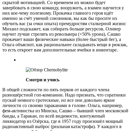
скрытой мотивацией. Со временем их можно будет
завербовать в свою команду, вооружить, а взамен научится у
них кое-чему полезному. Прокачка главного героя идёт
именно за счёт умений союзников, вы как бы просите их
обучить вас (за очки опыта) премудростям сталкерной жизни:
Михаил подскажет, как собирать больше ресурсов, Оливер
научит лучше стрелять из револьвера (+50% урона), Сашко
прокачает ваши физические навыки (более быстрый бег), а
Ольга объяснит, как рациональнее складывать вещи в рюкзак,
то есть откроет вам дополнительные ячейки в инвентаре.
Смотри и учись
В общей сложности по пять перков от каждого члена
разношёрстной гоп-компании. Надо признать, что соратники
пускай немного гротескные, но все они довольно яркие
личности со своими тараканами в голове. Ольга, например,
фем-активистка из Минска, Сашко – бывший член московской
банды, а Таракан, по всей видимости, контуженый
ликвидатор из Озёрска, где в 1957 году произошёл мощный
радиоактивный выброс (реальная катастрофа). У каждого в