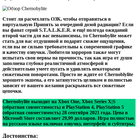
Стоит ли расчехлять ОЗК, чтобы отправиться в
виртуальную Припять за очередной дозой радиации? Если
вы фанат серий S.T.A.L.K.E.R. и ещё полгода ожиданий
второй части для вас невыносимы, то Chernobylite может
стать для вас отдушиной и подарит схожие ощущения,
если вы не сильно требовательны к современной графике
и качеству озвучки. Любители хорроров также могут
испытать свои нервы на прочность, так как игра от души
заполнена глубоко реалистичной атмосферой и
действительно умеет пугать и удивлять некоторыми
сюжетными поворотами. Просто не ждите от Chernoblylite
хорошего экшена, а его затянутость целиком и полностью
зависит от вашего желания раскрывать все сюжетные
цепочки.
Chernobylite
выходит на Xbox One, Xbox Series X|S
(обратная совместимость) и PlayStation 4, PlayStation 5
(обратная совместимость) 28 сентября 2021 года. Цена в
Microsoft Store составляет 29,99 долларов. Игра полностью
на русском языке включая озвучку, интерфейс и субтитры.
Достоинства: