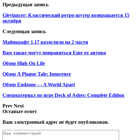
Предыдущая запись
Gleylancer: Классический ретро-шутер возвращается 15
октября
Следующая запись
Майнкрафт 1.17 разделили на 2 части
Вам также могут понравиться
Еще от автора
Обзор High On Life
Обзор A Plague Tale: Innocence
Обзор Endzone — A World Apart
Спецматериал по игре Deck of Ashes: Complete Edition
Prev
Next
Оставьте ответ
Ваш электронный адрес не будет опубликован.