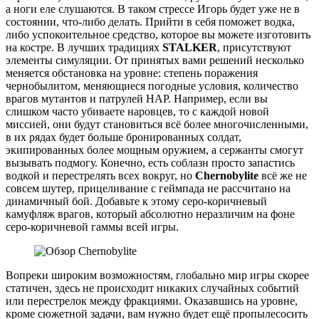
а ноги еле слушаются. В таком стрессе Игорь будет уже не в
состоянии, что-либо делать. Прийти в себя поможет водка,
либо успокоительное средство, которое вы можете изготовить
на костре. В лучших традициях
STALKER
, присутствуют
элементы симуляции. От принятых вами решений несколько
меняется обстановка на уровне: степень поражения
чернобылитом, меняющиеся погодные условия, количество
врагов мутантов и патрулей НАР. Например, если вы
слишком часто убиваете наровцев, то с каждой новой
миссией, они будут становиться всё более многочисленными,
в их рядах будет больше бронированных солдат,
экипированных более мощным оружием, а сержанты смогут
вызывать подмогу. Конечно, есть соблазн просто запастись
водкой и перестрелять всех вокруг, но
Chernobylite
всё же не
совсем шутер, прицеливание с геймпада не рассчитано на
динамичный бой. Добавьте к этому серо-коричневый
камуфляж врагов, который абсолютно неразличим на фоне
серо-коричневой гаммы всей игры.
Вопреки широким возможностям, глобально мир игры скорее
статичен, здесь не происходит никаких случайных событий
или перестрелок между фракциями. Оказавшись на уровне,
кроме сюжетной задачи, вам нужно будет ещё пропылесосить