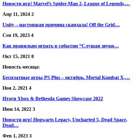
Новости игр! Marvel’s Spider-Man 2, League of Legends,…
Апр 11, 2024
2
Unity – настоящая причина скандала! Off the Grid…
Сен 19, 2023
4
Как правильно играть в событии “Слушая звуки…
Окт 15, 2021
8
Новость месяца:
Бесплатные игры PS Plus – октябрь. Mortal Kombat X,…
Ноя 2, 2021
4
Итоги Xbox & Bethesda Games Showcase 2022
Июн 14, 2022
3
Новости игр! Hogwarts Legacy, Uncharted 5, Dead Space,
Dead…
Фев 1, 2023
3