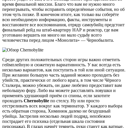
время финальной миссии. Благо что вам не нужно много
переигрывать, чтобы исправить определённые события, но об
этом чуть позже. В конечном итоге, как только вы соберёте
всю необходимую информацию, факты, инструменты и
восстановите все воспоминания, отряду самоубийц предстоит
финальный рейд на штаб-квартиру НАР и реактор, где вам
уготовано вершить ни много ни мало судьбу всего
человечества перед лицом «Монолита» — Чернобылита.
Среди других положительных сторон игры важно отметить
геймплейную и сюжетную вариативность. У вас всегда есть
несколько вариантов, как поступить в той или иной ситуации.
При желании большую часть заданий можно проходить без
убийств, практически от любого врага, в том числе Чёрного
Сталкера, можно убежать, он даже любезно предоставит вам
небольшую фору. Либо вы можете расставлять ловушки и
применять удушающий приём со спины, если захотите
проходить
Chernobylite
по стелсу. Ну или просто
отстреливать всех вокруг как терминатор. У каждого выбора
есть обратная сторона, Химинюк далеко не бездушный
убийца. Застрелив несколько людей подряд, неизбежно
пострадает его психика (отдельная шкала состояния
персонажа). В глазах начнёт темнеть, руки станут как ватные,