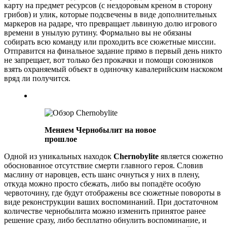
карту на предмет ресурсов (с нездоровым креном в сторону
грибов) и улик, которые подсвечены в виде дополнительных
маркеров на радаре, что превращает львиную долю игрового
времени в унылую рутину. Формально вы не обязаны
собирать всю команду или проходить все сюжетные миссии.
Отправится на финальное задание прямо в первый день никто
не запрещает, вот только без прокачки и помощи союзников
взять охраняемый объект в одиночку кавалерийским наскоком
вряд ли получится.
Меняем Чернобылит на новое
прошлое
Одной из уникальных находок
Chernobylite
является сюжетно
обоснованное отсутствие смерти главного героя. Словив
маслину от наровцев, есть шанс очнуться у них в плену,
откуда можно просто сбежать, либо вы попадёте особую
червоточину, где будут отображены все сюжетные повороты в
виде реконструкции ваших воспоминаний. При достаточном
количестве чернобылита можно изменить принятое ранее
решение сразу, либо бесплатно обнулить воспоминание, и