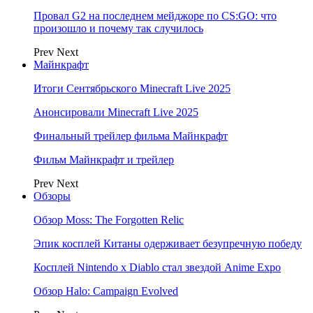
Провал G2 на последнем мейджоре по CS:GO: что
произошло и почему так случилось
Prev
Next
Майнкрафт
Итоги Сентябрьского Minecraft Live 2025
Анонсировали Minecraft Live 2025
Финальный трейлер фильма Майнкрафт
Фильм Майнкрафт и трейлер
Prev
Next
Обзоры
Обзор Moss: The Forgotten Relic
Эпик косплей Китаны одерживает безупречную победу
Косплей Nintendo x Diablo стал звездой Anime Expo
Обзор Halo: Campaign Evolved