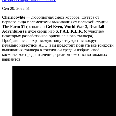
Сен 29, 2022
51
Chernobylite
— любопытная смесь хоррора, шутера от
первого лица с элементами выживания от польской студии
The Farm 51
(
создатели
Get Even, World War 3, Deadfall
Adventures)
в духе серии игр
S.T.A.L.K.E.R.
(с участием
некоторых разработчиков оригинального сталкера).
Пробравшись в охраняемую зону отчуждения вокруг
печально известной АЭС, вам предстоит познать все тонкости
выживания сталкера в токсичной среде и избрать своё
космическое предназначение, среди множества возможных
вариантов.