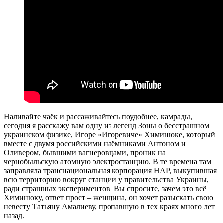
Наливайте чаёк и рассаживайтесь поудобнее, камрады,
сегодня я расскажу вам одну из легенд Зоны о бесстрашном
украинском физике, Игоре «Игоревиче» Химинюке, который
вместе с двумя российскими наёмниками Антоном и
Оливером, бывшими вагнеровцами, проник на
чернобыльскую атомную электростанцию. В те времена там
заправляла транснациональная корпорация НАР, выкупившая
всю территорию вокруг станции у правительства Украины,
ради страшных экспериментов. Вы спросите, зачем это всё
Химинюку, ответ прост – женщина, он хочет разыскать свою
невесту Татьяну Амалиеву, пропавшую в тех краях много лет
назад.