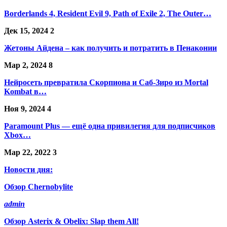
Borderlands 4, Resident Evil 9, Path of Exile 2, The Outer…
Дек 15, 2024
2
Жетоны Айдена – как получить и потратить в Пенаконии
Мар 2, 2024
8
Нейросеть превратила Скорпиона и Саб-Зиро из Mortal
Kombat в…
Ноя 9, 2024
4
Paramount Plus — ещё одна привилегия для подписчиков
Xbox…
Мар 22, 2022
3
Новости дня:
Обзор Chernobylite
admin
Обзор Asterix & Obelix: Slap them All!