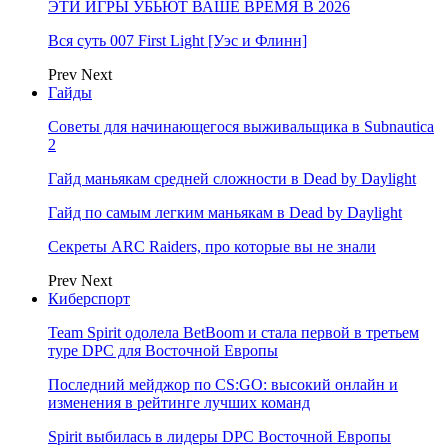
ЭТИ ИГРЫ УБЬЮТ ВАШЕ ВРЕМЯ В 2026
Вся суть 007 First Light [Уэс и Флинн]
Prev
Next
Гайды
Советы для начинающегося выживальщика в Subnautica
2
Гайд маньякам средней сложности в Dead by Daylight
Гайд по самым легким маньякам в Dead by Daylight
Секреты ARC Raiders, про которые вы не знали
Prev
Next
Киберспорт
Team Spirit одолела BetBoom и стала первой в третьем
туре DPC для Восточной Европы
Последний мейджор по CS:GO: высокий онлайн и
изменения в рейтинге лучших команд
Spirit выбилась в лидеры DPC Восточной Европы