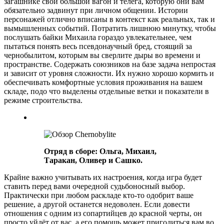
загашнике свой большой вагон и телега, которую они вам
обязательно задвинут при личном общении. Истории
персонажей отлично вписаны в контекст как реальных, так и
вымышленных событий. Потратить лишнюю минутку, чтобы
послушать байки Михаила гораздо увлекательнее, чем
пытаться понять весь псевдонаучный бред, стоящий за
чернобылитом, которым вы сверлите дыры во времени и
пространстве. Содержать союзников на базе задача непростая
и зависит от уровня сложности. Их нужно хорошо кормить и
обеспечивать комфортные условия проживания на вашем
складе, подо что выделены отдельные ветки и показатели в
режиме строительства.
Отряд в сборе: Ольга, Михаил,
Таракан, Оливер и Сашко.
Крайне важно учитывать их настроения, когда игра будет
ставить перед вами очередной судьбоносный выбор.
Практически при любом раскладе кто-то одобрит ваше
решение, а другой останется недоволен. Если довести
отношения с одним из сопартийцев до красной черты, он
просто уйдёт от вас, а его помощь может пригодиться вам во