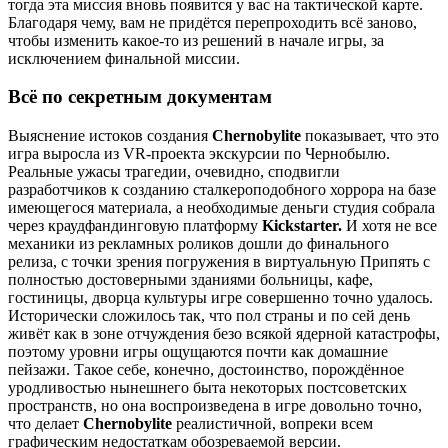
тогда эта миссия вновь появится у вас на тактической карте.
Благодаря чему, вам не придётся перепроходить всё заново,
чтобы изменить какое-то из решений в начале игры, за
исключением финальной миссии.
Всё по секретным документам
Выяснение истоков создания
Chernobylite
показывает, что это
игра выросла из VR-проекта экскурсии по Чернобылю.
Реальные ужасы трагедии, очевидно, сподвигли
разработчиков к созданию сталкероподобного хоррора на базе
имеющегося материала, а необходимые деньги студия собрала
через краудфандинговую платформу
Kickstarter.
И хотя не все
механики из рекламных роликов дошли до финального
релиза, с точки зрения погружения в виртуальную Припять с
полностью достоверными зданиями больницы, кафе,
гостиницы, дворца культуры игре совершенно точно удалось.
Исторически сложилось так, что пол страны и по сей день
живёт как в зоне отчуждения безо всякой ядерной катастрофы,
поэтому уровни игры ощущаются почти как домашние
пейзажи. Такое себе, конечно, достоинство, порождённое
уродливостью нынешнего быта некоторых постсоветских
пространств, но она воспроизведена в игре довольно точно,
что делает
Chernobylite
реалистичной, вопреки всем
графическим недостаткам обозреваемой версии.