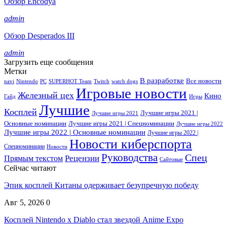
Обзор Encodya
admin
Обзор Desperados III
admin
Загрузить еще сообщения
Метки
В разработке
Все новости
navi
Nintendo
PC
SUPERHOT Team
Twitch
watch dogs
Игровые новости
Железный цех
Кино
Гайд
Игры
Лучшие
Косплей
Лучшие игры 2021 |
Лучшие игры 2021
Основные номинации
Лучшие игры 2021 | Спецноминации
Лучшие игры 2022
Лучшие игры 2022 | Основные номинации
Лучшие игры 2022 |
Новости киберспорта
Спецноминации
Новости
Руководства
Спец
Прямым текстом
Рецензии
Сайтовые
Сейчас читают
Эпик косплей Китаны одерживает безупречную победу
Авг 5, 2026
0
Косплей Nintendo x Diablo стал звездой Anime Expo