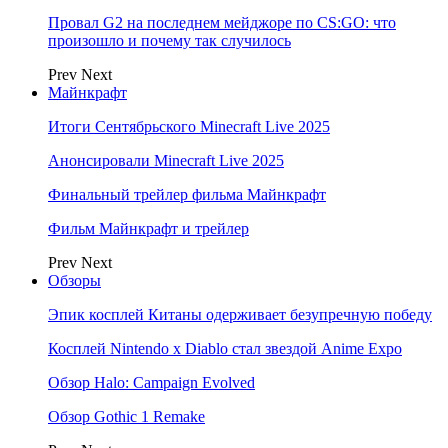
Провал G2 на последнем мейджоре по CS:GO: что
произошло и почему так случилось
Prev
Next
Майнкрафт
Итоги Сентябрьского Minecraft Live 2025
Анонсировали Minecraft Live 2025
Финальный трейлер фильма Майнкрафт
Фильм Майнкрафт и трейлер
Prev
Next
Обзоры
Эпик косплей Китаны одерживает безупречную победу
Косплей Nintendo x Diablo стал звездой Anime Expo
Обзор Halo: Campaign Evolved
Обзор Gothic 1 Remake