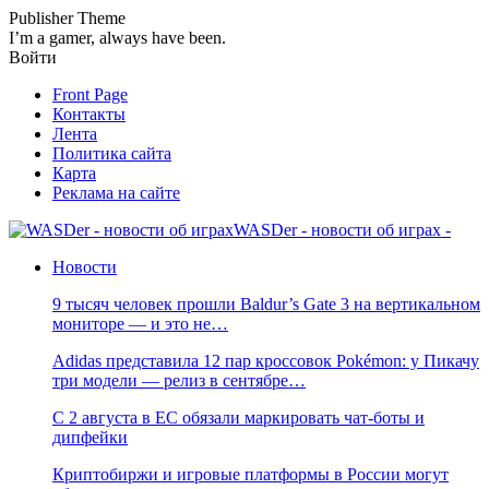
Publisher Theme
I’m a gamer, always have been.
Войти
Front Page
Контакты
Лента
Политика сайта
Карта
Реклама на сайте
WASDer - новости об играх -
Новости
9 тысяч человек прошли Baldur’s Gate 3 на вертикальном
мониторе — и это не…
Adidas представила 12 пар кроссовок Pokémon: у Пикачу
три модели — релиз в сентябре…
С 2 августа в ЕС обязали маркировать чат-боты и
дипфейки
Криптобиржи и игровые платформы в России могут