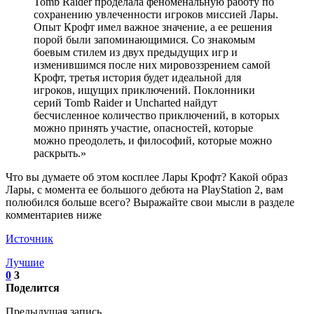
Tomb Raider проделала феноменальную работу по
сохранению увлеченности игроков миссией Лары.
Опыт Крофт имел важное значение, а ее решения
порой были запоминающимися. Со знакомым
боевым стилем из двух предыдущих игр и
изменившимся после них мировоззрением самой
Крофт, третья история будет идеальной для
игроков, ищущих приключений. Поклонники
серий Tomb Raider и Uncharted найдут
бесчисленное количество приключений, в которых
можно принять участие, опасностей, которые
можно преодолеть, и философий, которые можно
раскрыть.»
Что вы думаете об этом косплее Лары Крофт? Какой образ
Лары, с момента ее большого дебюта на PlayStation 2, вам
полюбился больше всего? Выражайте свои мысли в разделе
комментариев ниже
Источник
Лучшие
0
3
Поделится
Предыдущая запись