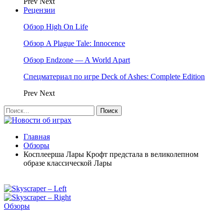
Prev
Next
Рецензии
Обзор High On Life
Обзор A Plague Tale: Innocence
Обзор Endzone — A World Apart
Спецматериал по игре Deck of Ashes: Complete Edition
Prev
Next
Главная
Обзоры
Косплеерша Лары Крофт предстала в великолепном
образе классической Лары
Обзоры