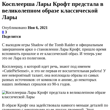
Косплеерша Лары Крофт предстала в
великолепном образе классической
Лары
Опубликовано
Ноя 6, 2021
0
3
Поделится
С выходом игры Shadow of the Tomb Raider и официальным
завершением арки о становлении Лары Крофт, пришло время
вспомнить прошлое и ее классический образ. И теперь уже
это не Лара из полигонов.
Косплеершу, о которой идет речь, знают под именем
«CutiePieSensei», и это не первая ее восхитительная работа! У
нее невероятный талант, она воплощала образы из самых
разных источников: от комиксов и аниме, до некоторых
наших любимых сериалов из 90-х годов.
В образе Крофт она задействовала намного меньше деталей по
сравнению с некоторыми из ее других творений. Этот