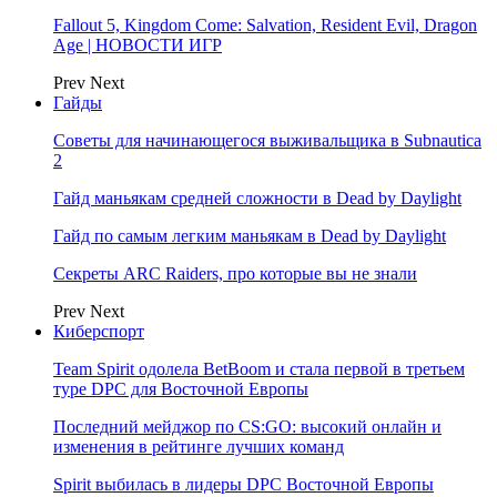
Fallout 5, Kingdom Come: Salvation, Resident Evil, Dragon
Age | НОВОСТИ ИГР
Prev
Next
Гайды
Советы для начинающегося выживальщика в Subnautica
2
Гайд маньякам средней сложности в Dead by Daylight
Гайд по самым легким маньякам в Dead by Daylight
Секреты ARC Raiders, про которые вы не знали
Prev
Next
Киберспорт
Team Spirit одолела BetBoom и стала первой в третьем
туре DPC для Восточной Европы
Последний мейджор по CS:GO: высокий онлайн и
изменения в рейтинге лучших команд
Spirit выбилась в лидеры DPC Восточной Европы