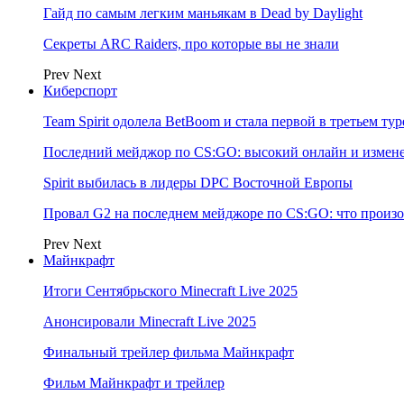
Гайд по самым легким маньякам в Dead by Daylight
Секреты ARC Raiders, про которые вы не знали
Prev
Next
Киберспорт
Team Spirit одолела BetBoom и стала первой в третьем т
Последний мейджор по CS:GO: высокий онлайн и измене
Spirit выбилась в лидеры DPC Восточной Европы
Провал G2 на последнем мейджоре по CS:GO: что произо
Prev
Next
Майнкрафт
Итоги Сентябрьского Minecraft Live 2025
Анонсировали Minecraft Live 2025
Финальный трейлер фильма Майнкрафт
Фильм Майнкрафт и трейлер