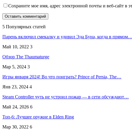
Сохраните мое имя, адрес электронной почты и веб-сайт в э
5 Популярных статей
Парень включил смекалку и удивил Эда Буна, когда в прямом
Май 10, 2022
3
Обзор The Thaumaturge
Мар 5, 2024
3
Игры января 2024! Во что поиграть? Prince of Persia, The…
Янв 23, 2024
4
Steam Controller чуть не устроил пожар — в сети обсуждают…
Май 24, 2026
6
Топ-6: Лучшее оружие в Elden Ring
Мар 30, 2022
6