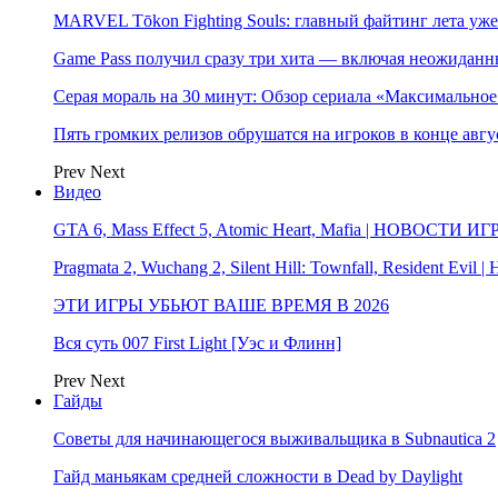
MARVEL Tōkon Fighting Souls: главный файтинг лета уже
Game Pass получил сразу три хита — включая неожиданн
Серая мораль на 30 минут: Обзор сериала «Максимально
Пять громких релизов обрушатся на игроков в конце авгу
Prev
Next
Видео
GTA 6, Mass Effect 5, Atomic Heart, Mafia | НОВОСТИ ИГ
Pragmata 2, Wuchang 2, Silent Hill: Townfall, Resident Ev
ЭТИ ИГРЫ УБЬЮТ ВАШЕ ВРЕМЯ В 2026
Вся суть 007 First Light [Уэс и Флинн]
Prev
Next
Гайды
Советы для начинающегося выживальщика в Subnautica 2
Гайд маньякам средней сложности в Dead by Daylight