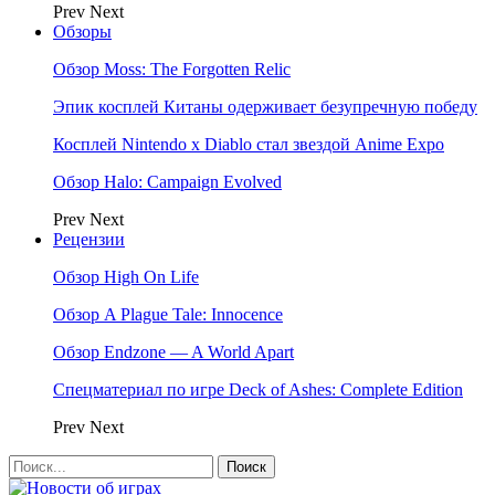
Prev
Next
Обзоры
Обзор Moss: The Forgotten Relic
Эпик косплей Китаны одерживает безупречную победу
Косплей Nintendo x Diablo стал звездой Anime Expo
Обзор Halo: Campaign Evolved
Prev
Next
Рецензии
Обзор High On Life
Обзор A Plague Tale: Innocence
Обзор Endzone — A World Apart
Спецматериал по игре Deck of Ashes: Complete Edition
Prev
Next