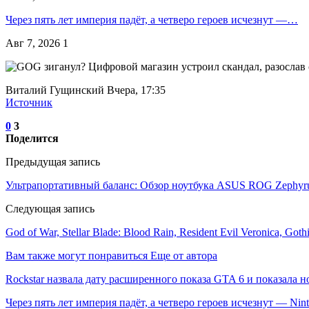
Через пять лет империя падёт, а четверо героев исчезнут —…
Авг 7, 2026
1
Виталий Гущинский Вчера, 17:35
Источник
0
3
Поделится
Предыдущая запись
Ультрапортативный баланс: Обзор ноутбука ASUS ROG Zephyr
Следующая запись
God of War, Stellar Blade: Blood Rain, Resident Evil Veronica, 
Вам также могут понравиться
Еще от автора
Rockstar назвала дату расширенного показа GTA 6 и показала н
Через пять лет империя падёт, а четверо героев исчезнут — Ni