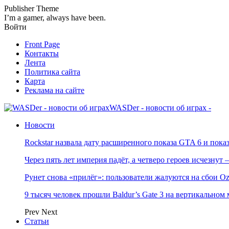
Publisher Theme
I’m a gamer, always have been.
Войти
Front Page
Контакты
Лента
Политика сайта
Карта
Реклама на сайте
WASDer - новости об играх -
Новости
Rockstar назвала дату расширенного показа GTA 6 и пока
Через пять лет империя падёт, а четверо героев исчезну
Рунет снова «прилёг»: пользователи жалуются на сбои Oz
9 тысяч человек прошли Baldur’s Gate 3 на вертикально
Prev
Next
Статьи