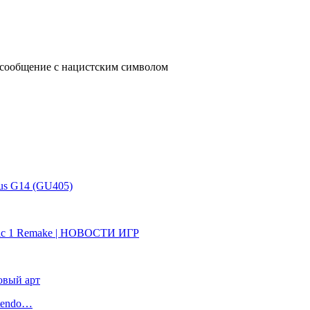
us G14 (GU405)
Gothic 1 Remake | НОВОСТИ ИГР
овый арт
ntendo…