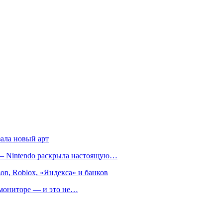
зала новый арт
т — Nintendo раскрыла настоящую…
on, Roblox, «Яндекса» и банков
м мониторе — и это не…