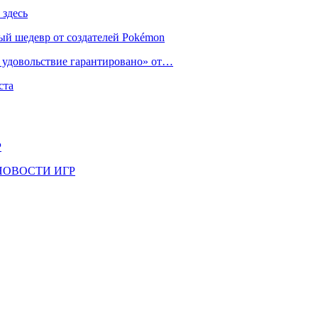
 здесь
ый шедевр от создателей Pokémon
е удовольствие гарантировано» от…
ста
Р
il | НОВОСТИ ИГР