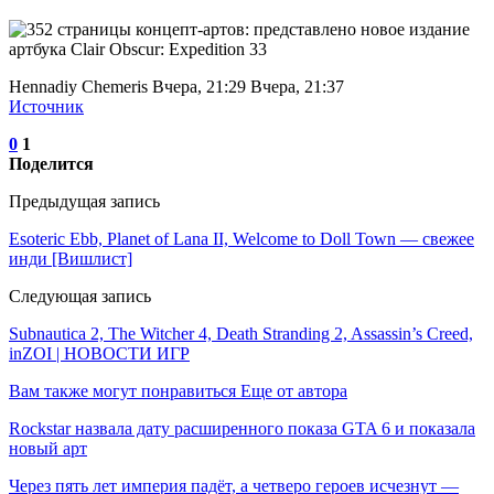
Hennadiy Chemеris Вчера, 21:29 Вчера, 21:37
Источник
0
1
Поделится
Предыдущая запись
Esoteric Ebb, Planet of Lana II, Welcome to Doll Town — свежее
инди [Вишлист]
Следующая запись
Subnautica 2, The Witcher 4, Death Stranding 2, Assassin’s Creed,
inZOI | НОВОСТИ ИГР
Вам также могут понравиться
Еще от автора
Rockstar назвала дату расширенного показа GTA 6 и показала
новый арт
Через пять лет империя падёт, а четверо героев исчезнут —