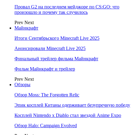
Провал G2 на последнем мейджоре по CS:GO: что
произошло и почему так случилось
Prev
Next
Майнкрафт
Итоги Сентябрьского Minecraft Live 2025
Анонсировали Minecraft Live 2025
Финальный трейлер фильма Майнкрафт
Фильм Майнкрафт и трейлер
Prev
Next
Обзоры
Обзор Moss: The Forgotten Relic
Эпик косплей Китаны одерживает безупречную победу
Косплей Nintendo x Diablo стал звездой Anime Expo
Обзор Halo: Campaign Evolved