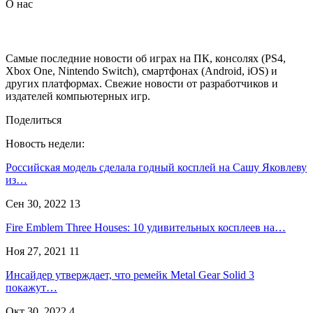
О нас
Самые последние новости об играх на ПК, консолях (PS4,
Xbox One, Nintendo Switch), смартфонах (Android, iOS) и
других платформах. Свежие новости от разработчиков и
издателей компьютерных игр.
Поделиться
Новость недели:
Российская модель сделала годный косплей на Сашу Яковлеву
из…
Сен 30, 2022
13
Fire Emblem Three Houses: 10 удивительных косплеев на…
Ноя 27, 2021
11
Инсайдер утверждает, что ремейк Metal Gear Solid 3
покажут…
Окт 30, 2022
4