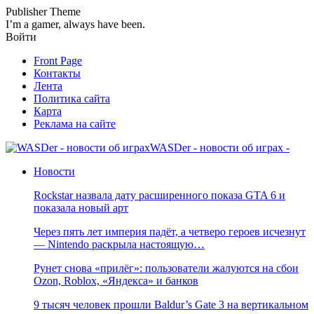
Publisher Theme
I’m a gamer, always have been.
Войти
Front Page
Контакты
Лента
Политика сайта
Карта
Реклама на сайте
WASDer - новости об играх -
Новости
Rockstar назвала дату расширенного показа GTA 6 и
показала новый арт
Через пять лет империя падёт, а четверо героев исчезнут
— Nintendo раскрыла настоящую…
Рунет снова «прилёг»: пользователи жалуются на сбои
Ozon, Roblox, «Яндекса» и банков
9 тысяч человек прошли Baldur’s Gate 3 на вертикальном