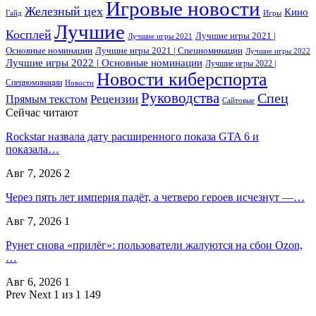
Игровые новости
Железный цех
Кино
Гайд
Игры
Лучшие
Косплей
Лучшие игры 2021 |
Лучшие игры 2021
Основные номинации
Лучшие игры 2021 | Спецноминации
Лучшие игры 2022
Лучшие игры 2022 | Основные номинации
Лучшие игры 2022 |
Новости киберспорта
Спецноминации
Новости
Руководства
Спец
Прямым текстом
Рецензии
Сайтовые
Сейчас читают
Rockstar назвала дату расширенного показа GTA 6 и
показала…
Авг 7, 2026
2
Через пять лет империя падёт, а четверо героев исчезнут —…
Авг 7, 2026
1
Рунет снова «прилёг»: пользователи жалуются на сбои Ozon,
…
Авг 6, 2026
1
Prev
Next
1 из 1 149