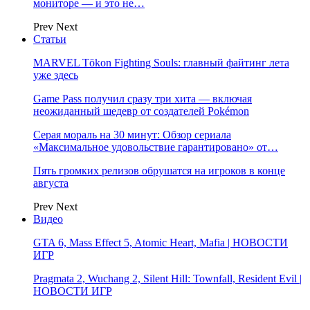
мониторе — и это не…
Prev
Next
Статьи
MARVEL Tōkon Fighting Souls: главный файтинг лета
уже здесь
Game Pass получил сразу три хита — включая
неожиданный шедевр от создателей Pokémon
Серая мораль на 30 минут: Обзор сериала
«Максимальное удовольствие гарантировано» от…
Пять громких релизов обрушатся на игроков в конце
августа
Prev
Next
Видео
GTA 6, Mass Effect 5, Atomic Heart, Mafia | НОВОСТИ
ИГР
Pragmata 2, Wuchang 2, Silent Hill: Townfall, Resident Evil |
НОВОСТИ ИГР