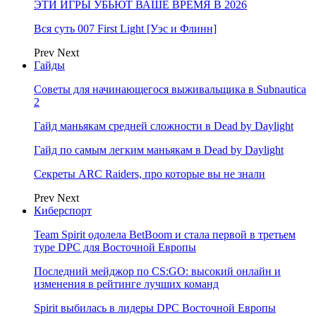
ЭТИ ИГРЫ УБЬЮТ ВАШЕ ВРЕМЯ В 2026
Вся суть 007 First Light [Уэс и Флинн]
Prev
Next
Гайды
Советы для начинающегося выживальщика в Subnautica
2
Гайд маньякам средней сложности в Dead by Daylight
Гайд по самым легким маньякам в Dead by Daylight
Секреты ARC Raiders, про которые вы не знали
Prev
Next
Киберспорт
Team Spirit одолела BetBoom и стала первой в третьем
туре DPC для Восточной Европы
Последний мейджор по CS:GO: высокий онлайн и
изменения в рейтинге лучших команд
Spirit выбилась в лидеры DPC Восточной Европы