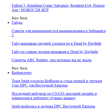
Fallout 5, Kingdom Come: Salvation, Resident Evil, Dragon
Age | НОВОСТИ ИГР
Prev
Next
Гайды
Советы для начинающегося выживальщика в Subnautica
2
Гайд маньякам средней сложности в Dead by Daylight
Гайд по самым легким маньякам в Dead by Daylight
Секреты ARC Raiders, про которые вы не знали
Prev
Next
Киберспорт
Team Spirit одолела BetBoom и стала первой в третьем
туре DPC для Восточной Европы
Последний мейджор по CS:GO: высокий онлайн и
изменения в рейтинге лучших команд
Spirit выбилась в лидеры DPC Восточной Европы