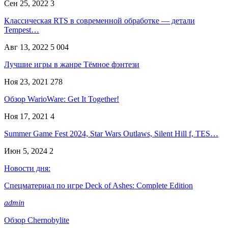
Сен 25, 2022
3
Классическая RTS в современной обработке — детали
Tempest…
Авг 13, 2022
5 004
Лучшие игры в жанре Тёмное фэнтези
Ноя 23, 2021
278
Обзор WarioWare: Get It Together!
Ноя 17, 2021
4
Summer Game Fest 2024, Star Wars Outlaws, Silent Hill f, TES…
Июн 5, 2024
2
Новости дня:
Спецматериал по игре Deck of Ashes: Complete Edition
admin
Обзор Chernobylite