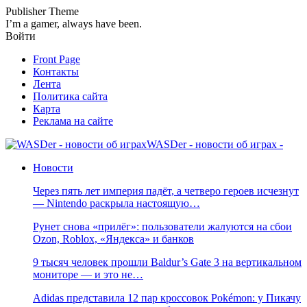
Publisher Theme
I’m a gamer, always have been.
Войти
Front Page
Контакты
Лента
Политика сайта
Карта
Реклама на сайте
WASDer - новости об играх -
Новости
Через пять лет империя падёт, а четверо героев исчезнут
— Nintendo раскрыла настоящую…
Рунет снова «прилёг»: пользователи жалуются на сбои
Ozon, Roblox, «Яндекса» и банков
9 тысяч человек прошли Baldur’s Gate 3 на вертикальном
мониторе — и это не…
Adidas представила 12 пар кроссовок Pokémon: у Пикачу