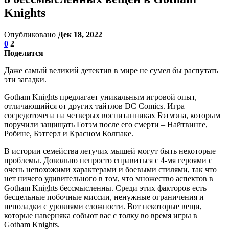
Knights
Опубликовано
Дек 18, 2022
0
2
Поделится
Даже самый великий детектив в мире не сумел бы распутать
эти загадки.
Gotham Knights предлагает уникальным игровой опыт,
отличающийся от других тайтлов DC Comics. Игра
сосредоточена на четверых воспитанниках Бэтмэна, которым
поручили защищать Готэм после его смерти – Найтвинге,
Робине, Бэтгерл и Красном Колпаке.
В истории семейства летучих мышей могут быть некоторые
проблемы. Довольно непросто справиться с 4-мя героями с
очень непохожими характерами и боевыми стилями, так что
нет ничего удивительного в том, что множество аспектов в
Gotham Knights бессмысленны. Среди этих факторов есть
бесцельные побочные миссии, ненужные ограничения и
неполадки с уровнями сложности. Вот некоторые вещи,
которые наверняка собьют вас с толку во время игры в
Gotham Knights.