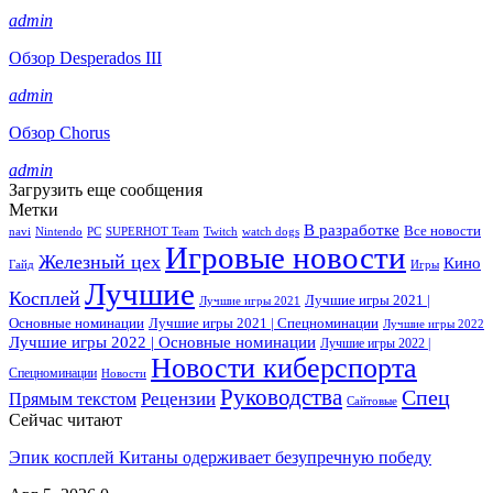
admin
Обзор Desperados III
admin
Обзор Chorus
admin
Загрузить еще сообщения
Метки
В разработке
Все новости
navi
Nintendo
PC
SUPERHOT Team
Twitch
watch dogs
Игровые новости
Железный цех
Кино
Гайд
Игры
Лучшие
Косплей
Лучшие игры 2021 |
Лучшие игры 2021
Основные номинации
Лучшие игры 2021 | Спецноминации
Лучшие игры 2022
Лучшие игры 2022 | Основные номинации
Лучшие игры 2022 |
Новости киберспорта
Спецноминации
Новости
Руководства
Спец
Прямым текстом
Рецензии
Сайтовые
Сейчас читают
Эпик косплей Китаны одерживает безупречную победу