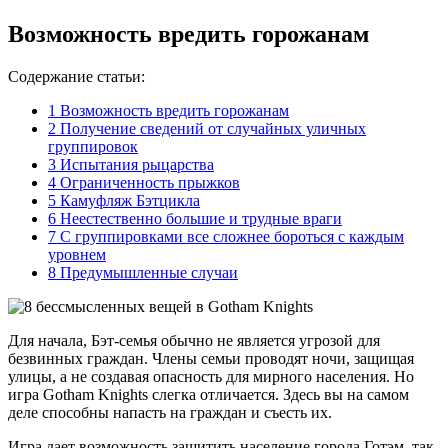
Возможность вредить горожанам
Содержание статьи:
1
Возможность вредить горожанам
2
Получение сведений от случайных уличных
группировок
3
Испытания рыцарства
4
Ограниченность прыжков
5
Камуфляж Бэтцикла
6
Неестественно большие и трудные враги
7
С группировками все сложнее бороться с каждым
уровнем
8
Предумышленные случаи
Для начала, Бэт-семья обычно не является угрозой для
безвинных граждан. Члены семьи проводят ночи, защищая
улицы, а не создавая опасность для мирного населения. Но
игра Gotham Knights слегка отличается. Здесь вы на самом
деле способны напасть на граждан и съесть их.
Игра дает возможность защитить население города Готэм, так