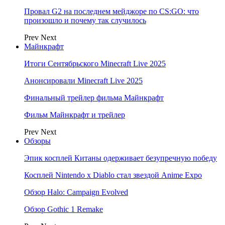
Провал G2 на последнем мейджоре по CS:GO: что
произошло и почему так случилось
Prev
Next
Майнкрафт
Итоги Сентябрьского Minecraft Live 2025
Анонсировали Minecraft Live 2025
Финальный трейлер фильма Майнкрафт
Фильм Майнкрафт и трейлер
Prev
Next
Обзоры
Эпик косплей Китаны одерживает безупречную победу
Косплей Nintendo x Diablo стал звездой Anime Expo
Обзор Halo: Campaign Evolved
Обзор Gothic 1 Remake