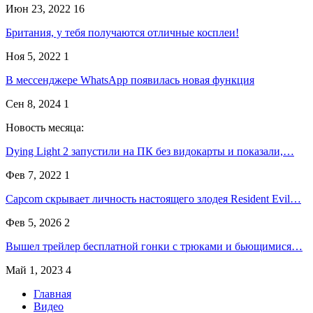
Июн 23, 2022
16
Британия, у тебя получаются отличные косплеи!
Ноя 5, 2022
1
В мессенджере WhatsApp появилась новая функция
Сен 8, 2024
1
Новость месяца:
Dying Light 2 запустили на ПК без видокарты и показали,…
Фев 7, 2022
1
Capcom скрывает личность настоящего злодея Resident Evil…
Фев 5, 2026
2
Вышел трейлер бесплатной гонки с трюками и бьющимися…
Май 1, 2023
4
Главная
Видео