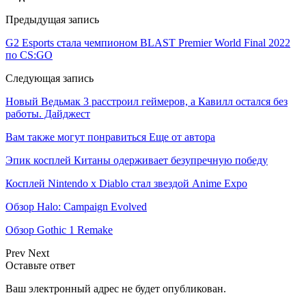
Предыдущая запись
G2 Esports стала чемпионом BLAST Premier World Final 2022
по CS:GO
Следующая запись
Новый Ведьмак 3 расстроил геймеров, а Кавилл остался без
работы. Дайджест
Вам также могут понравиться
Еще от автора
Эпик косплей Китаны одерживает безупречную победу
Косплей Nintendo x Diablo стал звездой Anime Expo
Обзор Halo: Campaign Evolved
Обзор Gothic 1 Remake
Prev
Next
Оставьте ответ
Ваш электронный адрес не будет опубликован.