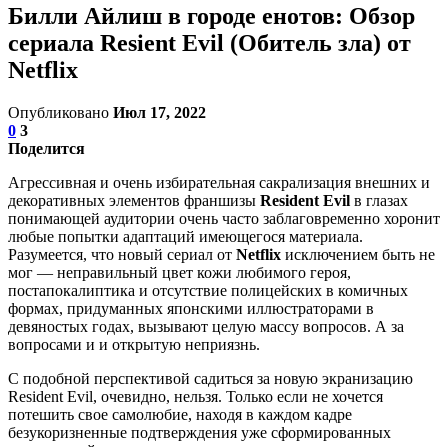
Билли Айлиш в городе енотов: Обзор
сериала Resient Evil (Обитель зла) от
Netflix
Опубликовано
Июл 17, 2022
0
3
Поделится
Агрессивная и очень избирательная сакрализация внешних и
декоративных элементов франшизы
Resident Evil
в глазах
понимающей аудитории очень часто заблаговременно хоронит
любые попытки адаптаций имеющегося материала.
Разумеется, что новый сериал от
Netflix
исключением быть не
мог — неправильный цвет кожи любимого героя,
постапокалиптика и отсутствие полицейских в комичных
формах, придуманных японскими иллюстраторами в
девяностых годах, вызывают целую массу вопросов. А за
вопросами и и открытую неприязнь.
С подобной перспективой садиться за новую экранизацию
Resident Evil, очевидно, нельзя. Только если не хочется
потешить свое самолюбие, находя в каждом кадре
безукоризненные подтверждения уже сформированных