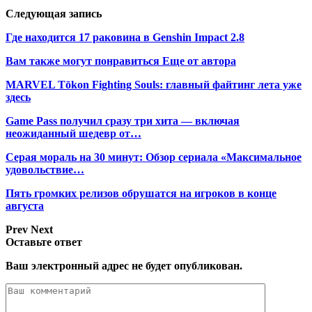
Следующая запись
Где находится 17 раковина в Genshin Impact 2.8
Вам также могут понравиться
Еще от автора
MARVEL Tōkon Fighting Souls: главный файтинг лета уже
здесь
Game Pass получил сразу три хита — включая
неожиданный шедевр от…
Серая мораль на 30 минут: Обзор сериала «Максимальное
удовольствие…
Пять громких релизов обрушатся на игроков в конце
августа
Prev
Next
Оставьте ответ
Ваш электронный адрес не будет опубликован.