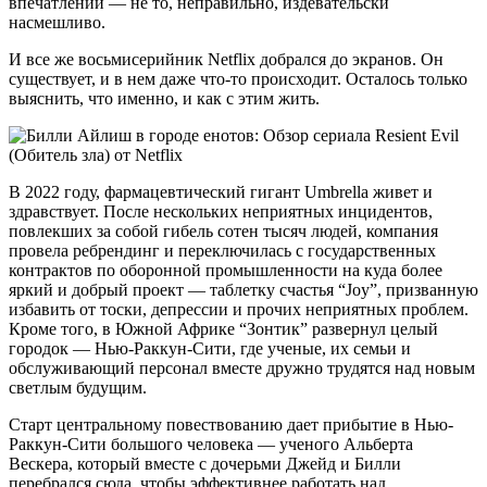
впечатлений — не то, неправильно, издевательски
насмешливо.
И все же восьмисерийник Netflix добрался до экранов. Он
существует, и в нем даже что-то происходит. Осталось только
выяснить, что именно, и как с этим жить.
В 2022 году, фармацевтический гигант Umbrella живет и
здравствует. После нескольких неприятных инцидентов,
повлекших за собой гибель сотен тысяч людей, компания
провела ребрендинг и переключилась с государственных
контрактов по оборонной промышленности на куда более
яркий и добрый проект — таблетку счастья “Joy”, призванную
избавить от тоски, депрессии и прочих неприятных проблем.
Кроме того, в Южной Африке “Зонтик” развернул целый
городок — Нью-Раккун-Сити, где ученые, их семьи и
обслуживающий персонал вместе дружно трудятся над новым
светлым будущим.
Старт центральному повествованию дает прибытие в Нью-
Раккун-Сити большого человека — ученого Альберта
Вескера, который вместе с дочерьми Джейд и Билли
перебрался сюда, чтобы эффективнее работать над