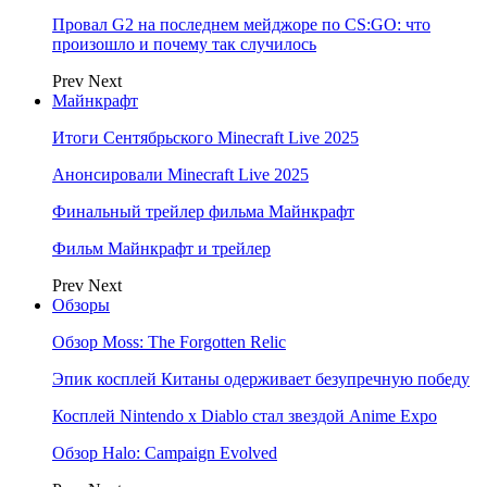
Провал G2 на последнем мейджоре по CS:GO: что
произошло и почему так случилось
Prev
Next
Майнкрафт
Итоги Сентябрьского Minecraft Live 2025
Анонсировали Minecraft Live 2025
Финальный трейлер фильма Майнкрафт
Фильм Майнкрафт и трейлер
Prev
Next
Обзоры
Обзор Moss: The Forgotten Relic
Эпик косплей Китаны одерживает безупречную победу
Косплей Nintendo x Diablo стал звездой Anime Expo
Обзор Halo: Campaign Evolved