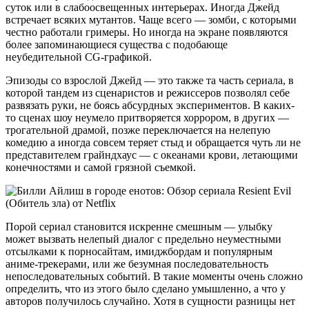
суток или в слабоосвещенных интерьерах. Иногда Джейд
встречает всяких мутантов. Чаще всего — зомби, с которыми
честно работали гримеры. Но иногда на экране появляются
более запоминающиеся существа с подобающе
неубедительной CG-графикой.
Эпизоды со взрослой Джейд — это также та часть сериала, в
которой тандем из сценаристов и режиссеров позволял себе
развязать руки, не боясь абсурдных экспериментов. В каких-
то сценах шоу неумело притворяется хоррором, в других —
трогательной драмой, позже переключается на нелепую
комедию а иногда совсем теряет стыд и обращается чуть ли не
представителем грайндхаус — с океанами крови, летающими
конечностями и самой грязной съемкой.
Порой сериал становится искренне смешным — улыбку
может вызвать нелепый диалог с предельно неуместными
отсылками к порносайтам, имиджбордам и популярным
аниме-трекерами, или же безумная последовательность
непоследовательных событий. В такие моменты очень сложно
определить, что из этого было сделано умышленно, а что у
авторов получилось случайно. Хотя в сущности разницы нет