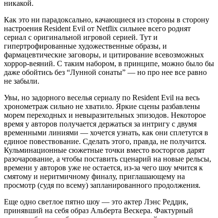
никакой.
Как это ни парадоксально, качающиеся из стороны в сторону
настроения Resident Evil от Netflix сильнее всего роднят
сериал с оригинальной игровой серией. Тут и
гипертрофированные художественные образы, и
фармацевтические заговоры, и цитирование всевозможных
хоррор-веяний. С таким набором, в принципе, можно было бы
даже обойтись без “Лунной сонаты” — но про нее все равно
не забыли.
Увы, но задорного веселья сериалу по Resident Evil на весь
хронометраж сильно не хватило. Яркие сцены разбавлены
морем переходных и невыразительных эпизодов. Некоторое
время у авторов получается держаться за интригу с двумя
временными линиями — хочется узнать, как они сплетутся в
единое повествование. Сделать этого, правда, не получится.
Кульминационные сюжетные точки вместо восторгов дарят
разочарование, а чтобы поставить сценарий на новые рельсы,
времени у авторов уже не остается, из-за чего шоу мчится к
смятому и неритмичному финалу, приглашающему на
просмотр (судя по всему) запланированного продолжения.
Еще одно светлое пятно шоу — это актер Лэнс Реддик,
принявший на себя образ Альберта Вескера. Фактурный