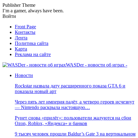
Publisher Theme
I’m a gamer, always have been.
Войти
Front Page
Контакты
Лента
Политика сайта
Карта
Реклама на сайте
WASDer - новости об играх -
Новости
Rockstar назвала дату расширенного показа GTA 6 и
показала новый арт
Через пять лет империя падёт, а четверо героев исчезнут
— Nintendo раскрыла настоящую…
Рунет снова «прилёг»: пользователи жалуются на сбои
Ozon, Roblox, «Яндекса» и банков
9 тысяч человек прошли Baldur’s Gate 3 на вертикальном