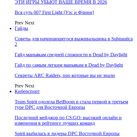
ЭТИ ИГРЫ УБЬЮТ ВАШЕ ВРЕМЯ В 2026
Вся суть 007 First Light [Уэс и Флинн]
Prev
Next
Гайды
Советы для начинающегося выживальщика в Subnautica
2
Гайд маньякам средней сложности в Dead by Daylight
Гайд по самым легким маньякам в Dead by Daylight
Секреты ARC Raiders, про которые вы не знали
Prev
Next
Киберспорт
Team Spirit одолела BetBoom и стала первой в третьем
туре DPC для Восточной Европы
Последний мейджор по CS:GO: высокий онлайн и
изменения в рейтинге лучших команд
Spirit выбилась в лидеры DPC Восточной Европы