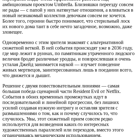
амбициозным проектом Umbrella. Близняшки переезду совсем
не рады — с папой у них натянутые отношения, а вливаться в
новый незнакомый коллектив девочкам совсем не хочется.
Более того, героини быстро понимают, что стерильный лоск
их нового дома таит в себе нечто загадочное, возможно, даже
зловещее.
Одновременно с этим зрителя знакомят с альтернативной
сюжетной веткой. В ней события происходят уже в 2036 году,
где мир лежит в руинах, по памятникам утраченного людского
величия бродят различные уродцы, и повзрослевшая и очень
усталая Джейд занимается наукой — изучает поведение
живых мертвецов, заинтересованных лишь в поедании всего,
что движется и дышит.
Решение с двумя повествовательным линиями — самая
большая победа сценарной части Resident Evil от Netflix.
События в обоих временных промежутках идут в
последовательной и линейной прогрессии, без лишних
усилий создавая нужную интригу и оставляя зрителя с
размышлениями о том, как и почему случилось то, что
случилось. Увы, этот сюжетный прием совсем редко
используется для возведения каких-то интересных
художественных параллелей или переходов, вместо этого
ограничиваясь механическим использованием.