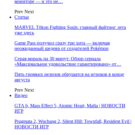
мониторе — и это не…
Prev
Next
Статьи
MARVEL Tōkon Fighting Souls: главный файтинг лета
уже здесь
Game Pass получил сразу три хита — включая
неожиданный шедевр от создателей Pokémon
Серая мораль на 30 минут: Обзор сериала
«Максимальное удовольствие гарантировано» от…
Пять громких релизов обрушатся на игроков в конце
августа
Prev
Next
Видео
GTA 6, Mass Effect 5, Atomic Heart, Mafia | НОВОСТИ
ИГР
Pragmata 2, Wuchang 2, Silent Hill: Townfall, Resident Evil |
НОВОСТИ ИГР