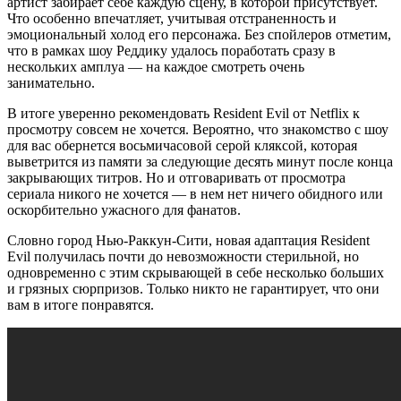
артист забирает себе каждую сцену, в которой присутствует.
Что особенно впечатляет, учитывая отстраненность и
эмоциональный холод его персонажа. Без спойлеров отметим,
что в рамках шоу Реддику удалось поработать сразу в
нескольких амплуа — на каждое смотреть очень
занимательно.
В итоге уверенно рекомендовать Resident Evil от Netflix к
просмотру совсем не хочется. Вероятно, что знакомство с шоу
для вас обернется восьмичасовой серой кляксой, которая
выветрится из памяти за следующие десять минут после конца
закрывающих титров. Но и отговаривать от просмотра
сериала никого не хочется — в нем нет ничего обидного или
оскорбительно ужасного для фанатов.
Словно город Нью-Раккун-Сити, новая адаптация Resident
Evil получилась почти до невозможности стерильной, но
одновременно с этим скрывающей в себе несколько больших
и грязных сюрпризов. Только никто не гарантирует, что они
вам в итоге понравятся.