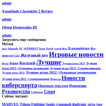
admin
Xenoblade Chronicles 2 Review
admin
Обзор Desperados III
admin
Загрузить еще сообщения
Метки
В разработке
Все
navi
Nintendo
PC
SUPERHOT Team
Twitch
watch dogs
Игровые новости
Железный цех
новости
Гайд
Лучшие
Косплей
Кино
Лучшие
Игры
Лучшие игры 2021
игры 2021 | Основные номинации
Лучшие игры 2021 | Спецноминации
Лучшие игры 2022 | Основные номинации
Лучшие игры 2022
Новости
Лучшие игры 2022 | Спецноминации
Новости
киберспорта
Прямым текстом
Рецензии
Руководства
Спец
Сайтовые
Сейчас читают
MARVEL Tōkon Fighting Souls: главный файтинг лета уже