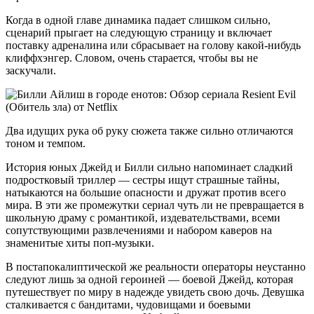
Когда в одной главе динамика падает слишком сильно,
сценарий прыгает на следующую страницу и включает
поставку адреналина или сбрасывает на голову какой-нибудь
клиффхэнгер. Словом, очень старается, чтобы вы не
заскучали.
Два идущих рука об руку сюжета также сильно отличаются
тоном и темпом.
История юных Джейд и Билли сильно напоминает сладкий
подростковый триллер — сестры ищут страшные тайны,
натыкаются на большие опасности и дружат против всего
мира. В эти же промежутки сериал чуть ли не превращается в
школьную драму с романтикой, издевательствами, всеми
сопутствующими развлечениями и набором каверов на
знаменитые хиты поп-музыки.
В постапокалиптической же реальности операторы неустанно
следуют лишь за одной героиней — боевой Джейд, которая
путешествует по миру в надежде увидеть свою дочь. Девушка
сталкивается с бандитами, чудовищами и боевыми