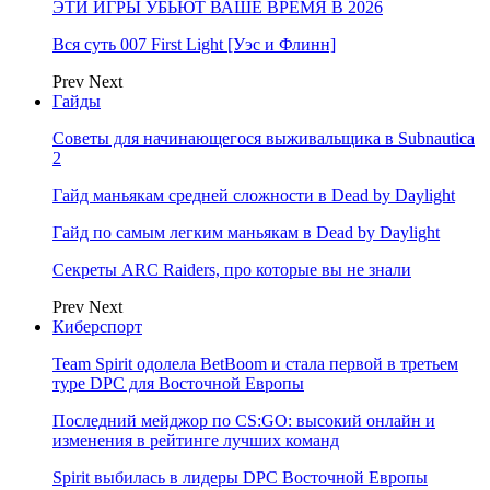
ЭТИ ИГРЫ УБЬЮТ ВАШЕ ВРЕМЯ В 2026
Вся суть 007 First Light [Уэс и Флинн]
Prev
Next
Гайды
Советы для начинающегося выживальщика в Subnautica
2
Гайд маньякам средней сложности в Dead by Daylight
Гайд по самым легким маньякам в Dead by Daylight
Секреты ARC Raiders, про которые вы не знали
Prev
Next
Киберспорт
Team Spirit одолела BetBoom и стала первой в третьем
туре DPC для Восточной Европы
Последний мейджор по CS:GO: высокий онлайн и
изменения в рейтинге лучших команд
Spirit выбилась в лидеры DPC Восточной Европы