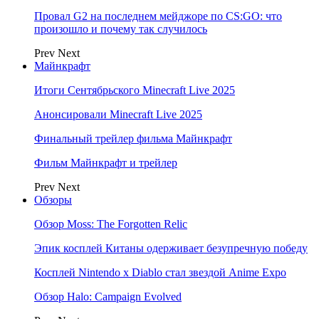
Провал G2 на последнем мейджоре по CS:GO: что
произошло и почему так случилось
Prev
Next
Майнкрафт
Итоги Сентябрьского Minecraft Live 2025
Анонсировали Minecraft Live 2025
Финальный трейлер фильма Майнкрафт
Фильм Майнкрафт и трейлер
Prev
Next
Обзоры
Обзор Moss: The Forgotten Relic
Эпик косплей Китаны одерживает безупречную победу
Косплей Nintendo x Diablo стал звездой Anime Expo
Обзор Halo: Campaign Evolved