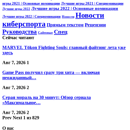
игры 2021 | Основные номинации
Лучшие игры 2021 | Спецноминации
Лучшие игры 2022 | Основные номинации
Лучшие игры 2022
Новости
Лучшие игры 2022 | Спецноминации
Новости
киберспорта
Прямым текстом
Рецензии
Руководства
Спец
Сайтовые
Сейчас читают
MARVEL Tōkon Fighting Souls: главный файтинг лета уже
здесь
Авг 7, 2026
1
Game Pass получил сразу три хита — включая
неожиданный…
Авг 7, 2026
2
Серая мораль на 30 минут: Обзор сериала
«Максимальное…
Авг 7, 2026
2
Prev
Next
1 из 829
О нас