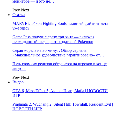
мониторе — и это не…
Prev
Next
Статьи
MARVEL Tōkon Fighting Souls: главный файтинг лета
уже здесь
Game Pass получил сразу три хита — включая
неожиданный шедевр от создателей Pokémon
Серая мораль на 30 минут: Обзор сериала
«Максимальное удовольствие гарантировано» от…
Пять громких релизов обрушатся на игроков в конце
августа
Prev
Next
Видео
GTA 6, Mass Effect 5, Atomic Heart, Mafia | НОВОСТИ
ИГР
Pragmata 2, Wuchang 2, Silent Hill: Townfall, Resident Evil |
НОВОСТИ ИГР