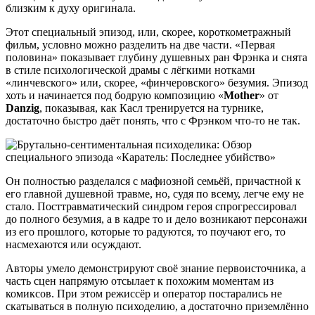
близким к духу оригинала.
Этот специальный эпизод, или, скорее, короткометражный
фильм, условно можно разделить на две части. «Первая
половина» показывает глубину душевных ран Фрэнка и снята
в стиле психологической драмы с лёгкими нотками
«линчевского» или, скорее, «финчеровского» безумия. Эпизод
хоть и начинается под бодрую композицию «
Mother
» от
Danzig
, показывая, как Касл тренируется на турнике,
достаточно быстро даёт понять, что с Фрэнком что-то не так.
Он полностью разделался с мафиозной семьёй, причастной к
его главной душевной травме, но, судя по всему, легче ему не
стало. Посттравматический синдром героя спрогрессировал
до полного безумия, а в кадре то и дело возникают персонажи
из его прошлого, которые то радуются, то поучают его, то
насмехаются или осуждают.
Авторы умело демонстрируют своё знание первоисточника, а
часть сцен напрямую отсылает к похожим моментам из
комиксов. При этом режиссёр и оператор постарались не
скатываться в полную психоделию, а достаточно приземлённо