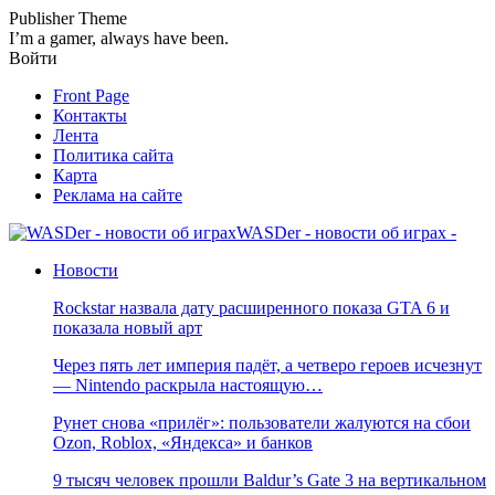
Publisher Theme
I’m a gamer, always have been.
Войти
Front Page
Контакты
Лента
Политика сайта
Карта
Реклама на сайте
WASDer - новости об играх -
Новости
Rockstar назвала дату расширенного показа GTA 6 и
показала новый арт
Через пять лет империя падёт, а четверо героев исчезнут
— Nintendo раскрыла настоящую…
Рунет снова «прилёг»: пользователи жалуются на сбои
Ozon, Roblox, «Яндекса» и банков
9 тысяч человек прошли Baldur’s Gate 3 на вертикальном