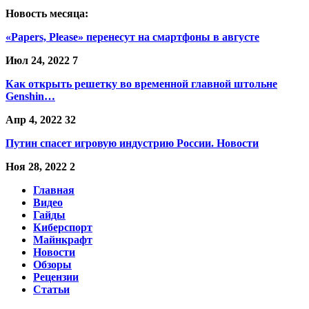
Новость месяца:
«Papers, Please» перенесут на смартфоны в августе
Июл 24, 2022
7
Как открыть решетку во временной главной штольне
Genshin…
Апр 4, 2022
32
Путин спасет игровую индустрию России. Новости
Ноя 28, 2022
2
Главная
Видео
Гайды
Киберспорт
Майнкрафт
Новости
Обзоры
Рецензии
Статьи