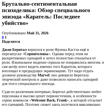
Брутально-сентиментальная
психоделика: Обзор специального
эпизода «Каратель: Последнее
убийство»
Опубликовано
Май 31, 2026
0
1
Поделится
Джон Бернтал
вернулся к роли Фрэнка Кастла ещё в
перезапуске «
Сорвиголовы
». Однако перед этим он
раскритиковал сценарий и хотел полностью отказаться от
роли. Изначальное видение сериала не понравилось многим, и
сам актёр хотел видеть именно того Карателя, которого
воплощал в предыдущих экранизациях. Тут надо отдать
должное руководству
Marvel
: оно доверило Бернталу
творческий контроль и даже позволило написать сценарий
для этого специального эпизода.
Судя по различным интервью, Бернтал действительно любит
персонажа и высоко ценит первоисточник, в особенности
серию комиксов «
Welcome Back, Frank
», к которой отсылает
его сценарий. Поэтому сюжет здесь получился максимально