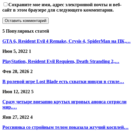
Сохраните мое имя, адрес электронной почты и веб-
сайт в этом браузере для следующего комментария.
5 Популярных статей
GTA 6, Resident Evil 4 Remake, Crysis 4, SpiderMan на ПК,…
Июн 5, 2022
1
PlayStation, Resident Evil Requiem, Death Stranding 2,…
Фев 28, 2026
2
В ролевой игре Lost Blade есть схватки ниндзя в стиле…
Июн 12, 2022
5
Сразу четыре внезапно крутых игровых анонса сотрясли
мир.…
Янв 27, 2022
4
Россиянка со стройным телом показала жгучий косплей…