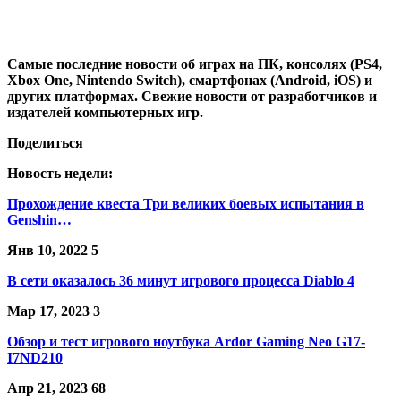
Самые последние новости об играх на ПК, консолях (PS4,
Xbox One, Nintendo Switch), смартфонах (Android, iOS) и
других платформах. Свежие новости от разработчиков и
издателей компьютерных игр.
Поделиться
Новость недели:
Прохождение квеста Три великих боевых испытания в
Genshin…
Янв 10, 2022
5
В сети оказалось 36 минут игрового процесса Diablo 4
Мар 17, 2023
3
Обзор и тест игрового ноутбука Ardor Gaming Neo G17-
I7ND210
Апр 21, 2023
68