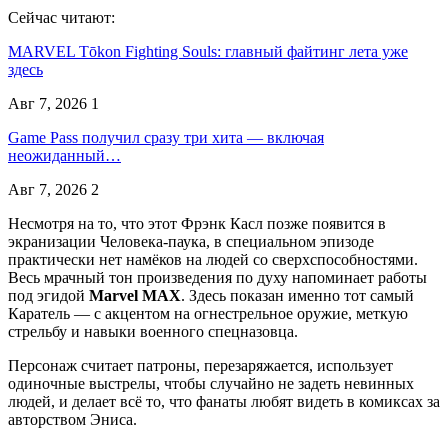
Сейчас читают:
MARVEL Tōkon Fighting Souls: главный файтинг лета уже
здесь
Авг 7, 2026
1
Game Pass получил сразу три хита — включая
неожиданный…
Авг 7, 2026
2
Несмотря на то, что этот Фрэнк Касл позже появится в
экранизации Человека-паука, в специальном эпизоде
практически нет намёков на людей со сверхспособностями.
Весь мрачный тон произведения по духу напоминает работы
под эгидой
Marvel MAX
. Здесь показан именно тот самый
Каратель — с акцентом на огнестрельное оружие, меткую
стрельбу и навыки военного спецназовца.
Персонаж считает патроны, перезаряжается, использует
одиночные выстрелы, чтобы случайно не задеть невинных
людей, и делает всё то, что фанаты любят видеть в комиксах за
авторством Эниса.