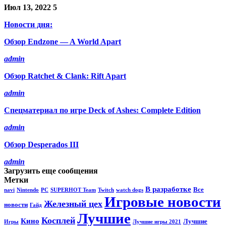
Июл 13, 2022
5
Новости дня:
Обзор Endzone — A World Apart
admin
Обзор Ratchet & Clank: Rift Apart
admin
Спецматериал по игре Deck of Ashes: Complete Edition
admin
Обзор Desperados III
admin
Загрузить еще сообщения
Метки
В разработке
Все
navi
Nintendo
PC
SUPERHOT Team
Twitch
watch dogs
Игровые новости
Железный цех
новости
Гайд
Лучшие
Косплей
Кино
Лучшие
Игры
Лучшие игры 2021