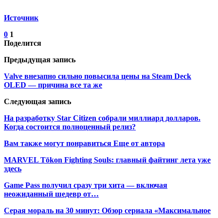
Источник
0
1
Поделится
Предыдущая запись
Valve внезапно сильно повысила цены на Steam Deck
OLED — причина все та же
Следующая запись
На разработку Star Citizen собрали миллиард долларов.
Когда состоится полноценный релиз?
Вам также могут понравиться
Еще от автора
MARVEL Tōkon Fighting Souls: главный файтинг лета уже
здесь
Game Pass получил сразу три хита — включая
неожиданный шедевр от…
Серая мораль на 30 минут: Обзор сериала «Максимальное