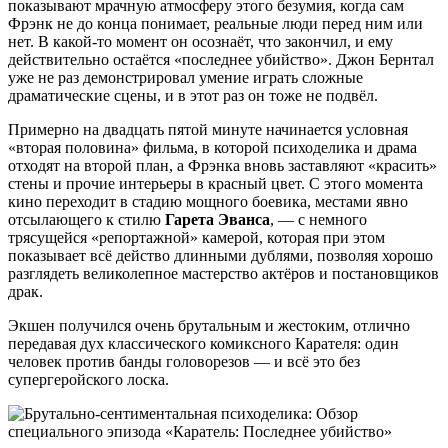
показывают мрачную атмосферу этого безумия, когда сам
Фрэнк не до конца понимает, реальные люди перед ним или
нет. В какой-то момент он осознаёт, что закончил, и ему
действительно остаётся «последнее убийство». Джон Бернтал
уже не раз демонстрировал умение играть сложные
драматические сцены, и в этот раз он тоже не подвёл.
Примерно на двадцать пятой минуте начинается условная
«вторая половина» фильма, в которой психоделика и драма
отходят на второй план, а Фрэнка вновь заставляют «красить»
стены и прочие интерьеры в красный цвет. С этого момента
кино переходит в стадию мощного боевика, местами явно
отсылающего к стилю
Гарета Эванса
, — с немного
трясущейся «репортажной» камерой, которая при этом
показывает всё действо длинными дублями, позволяя хорошо
разглядеть великолепное мастерство актёров и постановщиков
драк.
Экшен получился очень брутальным и жестоким, отлично
передавая дух классического комиксного Карателя: один
человек против банды головорезов — и всё это без
супергеройского лоска.