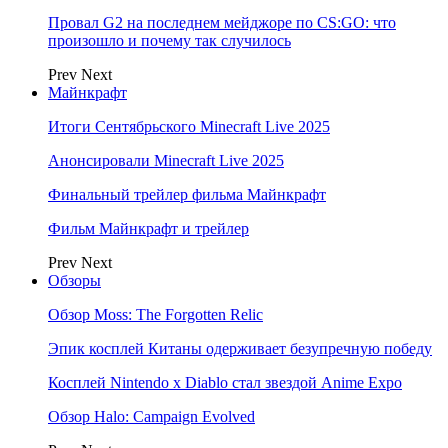
Провал G2 на последнем мейджоре по CS:GO: что
произошло и почему так случилось
Prev
Next
Майнкрафт
Итоги Сентябрьского Minecraft Live 2025
Анонсировали Minecraft Live 2025
Финальный трейлер фильма Майнкрафт
Фильм Майнкрафт и трейлер
Prev
Next
Обзоры
Обзор Moss: The Forgotten Relic
Эпик косплей Китаны одерживает безупречную победу
Косплей Nintendo x Diablo стал звездой Anime Expo
Обзор Halo: Campaign Evolved