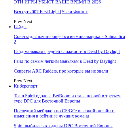
ЭТИ ИГРЫ УБЬЮТ ВАШЕ ВРЕМЯ В 2026
Вся суть 007 First Light [Уэс и Флинн]
Prev
Next
Гайды
Советы для начинающегося выживальщика в Subnautica
2
Гайд маньякам средней сложности в Dead by Daylight
Гайд по самым легким маньякам в Dead by Daylight
Секреты ARC Raiders, про которые вы не знали
Prev
Next
Киберспорт
Team Spirit одолела BetBoom и стала первой в третьем
туре DPC для Восточной Европы
Последний мейджор по CS:GO: высокий онлайн и
изменения в рейтинге лучших команд
Spirit выбилась в лидеры DPC Восточной Европы