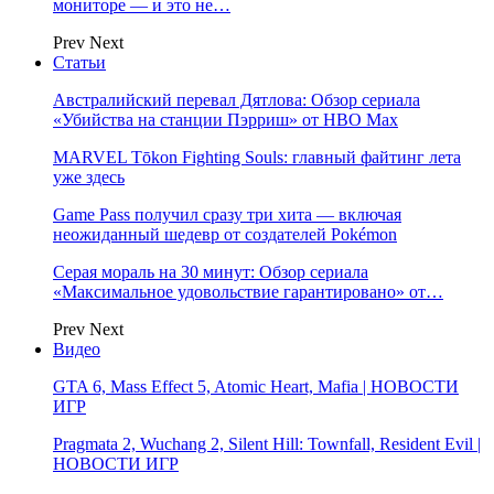
мониторе — и это не…
Prev
Next
Статьи
Австралийский перевал Дятлова: Обзор сериала
«Убийства на станции Пэрриш» от HBO Max
MARVEL Tōkon Fighting Souls: главный файтинг лета
уже здесь
Game Pass получил сразу три хита — включая
неожиданный шедевр от создателей Pokémon
Серая мораль на 30 минут: Обзор сериала
«Максимальное удовольствие гарантировано» от…
Prev
Next
Видео
GTA 6, Mass Effect 5, Atomic Heart, Mafia | НОВОСТИ
ИГР
Pragmata 2, Wuchang 2, Silent Hill: Townfall, Resident Evil |
НОВОСТИ ИГР