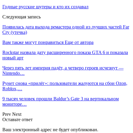
Годные русские шутеры и кто их создавал
Следующая запись
Появилась дата выхода ремастера одной из лучших частей Far
Cry (утечка)
Вам также могут понравиться
Еще от автора
Rockstar назвала дату расширенного показа GTA 6 и показала
новый арт
Через пять лет империя падёт, а четверо героев исчезнут —
Nintendo…
Рунет снова «прилёг»: пользователи жалуются на сбои Ozon,
Roblox,…
9 тысяч человек прошли Baldur’s Gate 3 на вертикальном
мониторе…
Prev
Next
Оставьте ответ
Ваш электронный адрес не будет опубликован.