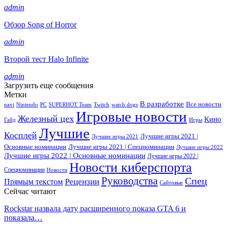
admin
Обзор Song of Horror
admin
Второй тест Halo Infinite
admin
Загрузить еще сообщения
Метки
В разработке
Все новости
navi
Nintendo
PC
SUPERHOT Team
Twitch
watch dogs
Игровые новости
Железный цех
Кино
Гайд
Игры
Лучшие
Косплей
Лучшие игры 2021 |
Лучшие игры 2021
Основные номинации
Лучшие игры 2021 | Спецноминации
Лучшие игры 2022
Лучшие игры 2022 | Основные номинации
Лучшие игры 2022 |
Новости киберспорта
Спецноминации
Новости
Руководства
Спец
Прямым текстом
Рецензии
Сайтовые
Сейчас читают
Rockstar назвала дату расширенного показа GTA 6 и
показала…