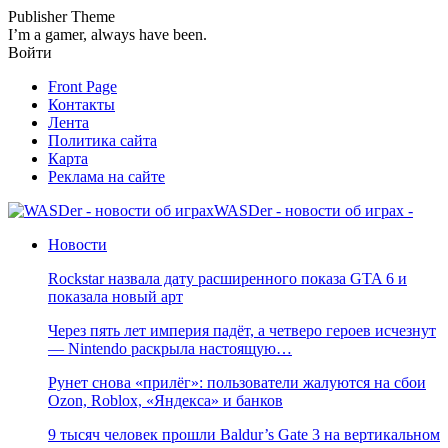
Publisher Theme
I’m a gamer, always have been.
Войти
Front Page
Контакты
Лента
Политика сайта
Карта
Реклама на сайте
WASDer - новости об играх -
Новости
Rockstar назвала дату расширенного показа GTA 6 и
показала новый арт
Через пять лет империя падёт, а четверо героев исчезнут
— Nintendo раскрыла настоящую…
Рунет снова «прилёг»: пользователи жалуются на сбои
Ozon, Roblox, «Яндекса» и банков
9 тысяч человек прошли Baldur’s Gate 3 на вертикальном