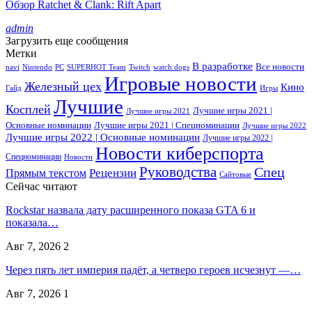
Обзор Ratchet & Clank: Rift Apart
admin
Загрузить еще сообщения
Метки
В разработке
Все новости
navi
Nintendo
PC
SUPERHOT Team
Twitch
watch dogs
Игровые новости
Железный цех
Кино
Гайд
Игры
Лучшие
Косплей
Лучшие игры 2021 |
Лучшие игры 2021
Основные номинации
Лучшие игры 2021 | Спецноминации
Лучшие игры 2022
Лучшие игры 2022 | Основные номинации
Лучшие игры 2022 |
Новости киберспорта
Спецноминации
Новости
Руководства
Спец
Прямым текстом
Рецензии
Сайтовые
Сейчас читают
Rockstar назвала дату расширенного показа GTA 6 и
показала…
Авг 7, 2026
2
Через пять лет империя падёт, а четверо героев исчезнут —…
Авг 7, 2026
1