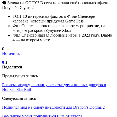
🌚 Заявка на GOTY? В сети показали ещё несколько «фич»
Dragon’s Dogma 2
ТОП-10 интересных фактов о Филе Спенсере —
человеке, который придумал Game Pass
Фил Спенсер анонсировал важное мероприятие, на
котором раскроют будущее Xbox
Фил Спенсер назвал любимые игры в 2023 году. Diablo
4 — на втором месте
0
Источник
0
1
Поделится
Предыдущая запись
Решаем загадку, связанную со статуями ночных дроздов в
Honkai: Star Rail
Следующая запись
Появился мод на смену внешности для Dragon’s Dogma 2
Вам также могут понравиться
Еще от автора