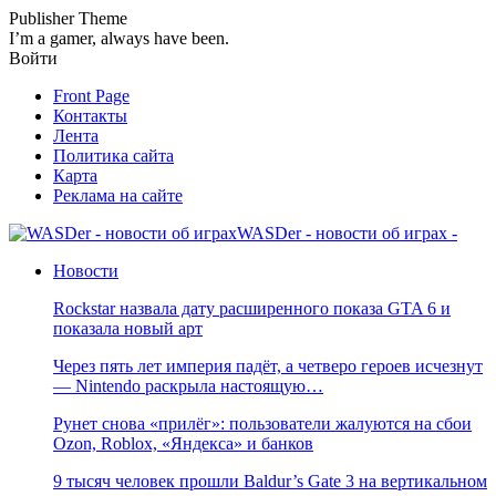
Publisher Theme
I’m a gamer, always have been.
Войти
Front Page
Контакты
Лента
Политика сайта
Карта
Реклама на сайте
WASDer - новости об играх -
Новости
Rockstar назвала дату расширенного показа GTA 6 и
показала новый арт
Через пять лет империя падёт, а четверо героев исчезнут
— Nintendo раскрыла настоящую…
Рунет снова «прилёг»: пользователи жалуются на сбои
Ozon, Roblox, «Яндекса» и банков
9 тысяч человек прошли Baldur’s Gate 3 на вертикальном