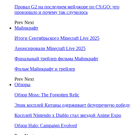
Провал G2 на последнем мейджоре по CS:GO: что
произошло и почему так случилось
Prev
Next
Майнкрафт
Итоги Сентябрьского Minecraft Live 2025
Анонсировали Minecraft Live 2025
Финальный трейлер фильма Майнкрафт
Фильм Майнкрафт и трейлер
Prev
Next
Обзоры
Обзор Moss: The Forgotten Relic
Эпик косплей Китаны одерживает безупречную победу
Косплей Nintendo x Diablo стал звездой Anime Expo
Обзор Halo: Campaign Evolved