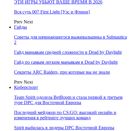
ЭТИ ИГРЫ УБЬЮТ ВАШЕ ВРЕМЯ В 2026
Вся суть 007 First Light [Уэс и Флинн]
Prev
Next
Гайды
Советы для начинающегося выживальщика в Subnautica
2
Гайд маньякам средней сложности в Dead by Daylight
Гайд по самым легким маньякам в Dead by Daylight
Секреты ARC Raiders, про которые вы не знали
Prev
Next
Киберспорт
Team Spirit одолела BetBoom и стала первой в третьем
туре DPC для Восточной Европы
Последний мейджор по CS:GO: высокий онлайн и
изменения в рейтинге лучших команд
Spirit выбилась в лидеры DPC Восточной Европы