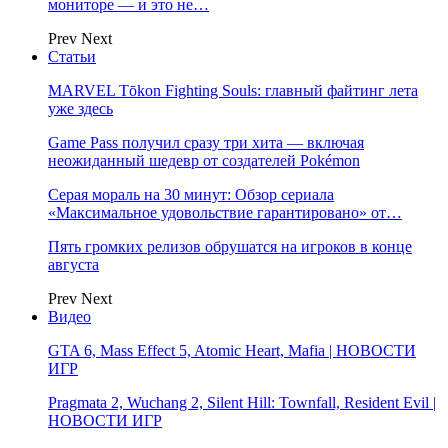
мониторе — и это не…
Prev
Next
Статьи
MARVEL Tōkon Fighting Souls: главный файтинг лета
уже здесь
Game Pass получил сразу три хита — включая
неожиданный шедевр от создателей Pokémon
Серая мораль на 30 минут: Обзор сериала
«Максимальное удовольствие гарантировано» от…
Пять громких релизов обрушатся на игроков в конце
августа
Prev
Next
Видео
GTA 6, Mass Effect 5, Atomic Heart, Mafia | НОВОСТИ
ИГР
Pragmata 2, Wuchang 2, Silent Hill: Townfall, Resident Evil |
НОВОСТИ ИГР