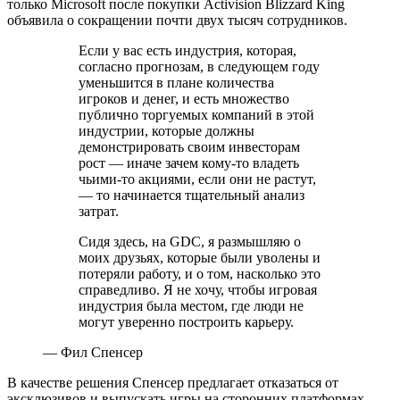
только Microsoft после покупки Activision Blizzard King
объявила о сокращении почти двух тысяч сотрудников.
Если у вас есть индустрия, которая,
согласно прогнозам, в следующем году
уменьшится в плане количества
игроков и денег, и есть множество
публично торгуемых компаний в этой
индустрии, которые должны
демонстрировать своим инвесторам
рост — иначе зачем кому-то владеть
чьими-то акциями, если они не растут,
— то начинается тщательный анализ
затрат.
Cидя здесь, на GDC, я размышляю о
моих друзьях, которые были уволены и
потеряли работу, и о том, насколько это
справедливо. Я не хочу, чтобы игровая
индустрия была местом, где люди не
могут уверенно построить карьеру.
— Фил Спенсер
В качестве решения Спенсер предлагает отказаться от
эксклюзивов и выпускать игры на сторонних платформах.