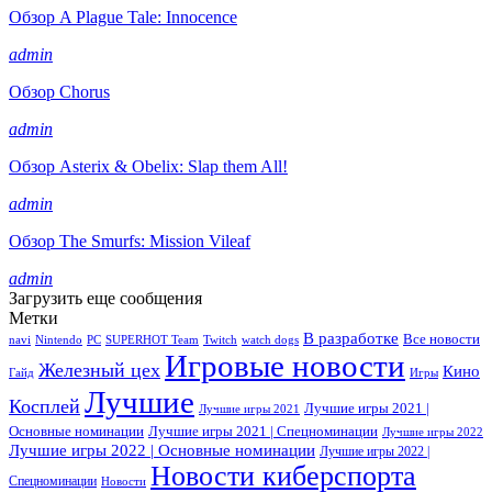
Обзор A Plague Tale: Innocence
admin
Обзор Chorus
admin
Обзор Asterix & Obelix: Slap them All!
admin
Обзор The Smurfs: Mission Vileaf
admin
Загрузить еще сообщения
Метки
В разработке
Все новости
navi
Nintendo
PC
SUPERHOT Team
Twitch
watch dogs
Игровые новости
Железный цех
Кино
Гайд
Игры
Лучшие
Косплей
Лучшие игры 2021 |
Лучшие игры 2021
Основные номинации
Лучшие игры 2021 | Спецноминации
Лучшие игры 2022
Лучшие игры 2022 | Основные номинации
Лучшие игры 2022 |
Новости киберспорта
Спецноминации
Новости