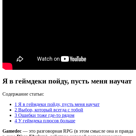
Я в геймдеки пойду, пусть меня научат
Содержание статьи:
1
Я в геймдеки пойду, пусть меня научат
2
Выбор, который всегда с тобой
3
Ошибки тоже где-то рядом
4
У геймдека плюсов больше
Gamedec
— это разговорная RPG (в этом смысле она и правда