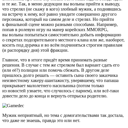
и те же. Так, в меню дедукции вы вольны прийти к выводу,
что стрелял (не скажу в кого) злобный мужик, а поднявшись
на встречу к нему, всё равно увидите совершенно другого
персонажа, который на самом деле и стрелял. Но прийти
к финальной сцене можно разными способами. Например,
попав в ролевую игру на манер корейских MMORPG,
вы вольны попытаться самостоятельно добыть информацию
о секретах подозрительного местного клана или же, наоборот,
косить под дурачка и во всём подчиняться строгим правилам
(и распорядку дня) этой фракции.
Главное, что в итоге придёт время принимать разные
решения. В случае с тем же стрелком был вариант сдать его
(или её?) полиции или помочь сбежать. В другом деле
пришлось долго решать — оставить сына своего заказчика
неизвестному хакеру-шантажисту, уверявшему, что папаша
прикрывает малолетнего насильника (потом только
из новостей узнаете, что случилось с парнем), или всё-таки
довести дело до конца и вернуть отпрыска родителю.
Мужик неприятный, но тема с домогательствами так достала,
что даже не знаешь, правда это или нет.