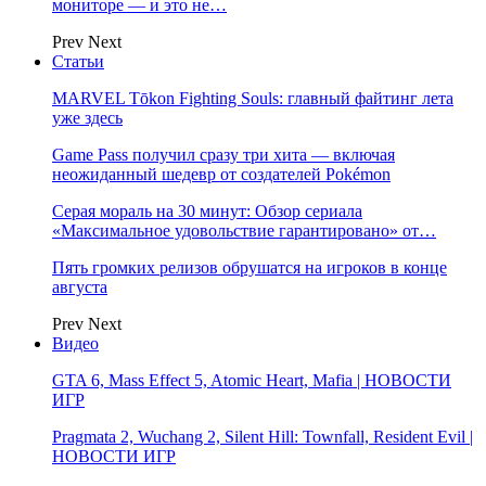
мониторе — и это не…
Prev
Next
Статьи
MARVEL Tōkon Fighting Souls: главный файтинг лета
уже здесь
Game Pass получил сразу три хита — включая
неожиданный шедевр от создателей Pokémon
Серая мораль на 30 минут: Обзор сериала
«Максимальное удовольствие гарантировано» от…
Пять громких релизов обрушатся на игроков в конце
августа
Prev
Next
Видео
GTA 6, Mass Effect 5, Atomic Heart, Mafia | НОВОСТИ
ИГР
Pragmata 2, Wuchang 2, Silent Hill: Townfall, Resident Evil |
НОВОСТИ ИГР