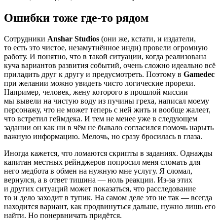
Ошибки тоже где-то рядом
Сотрудники
Anshar Studios
(они же, кстати, и издатели,
то есть это чистое, незамутнённое инди) провели огромную
работу. И понятно, что в такой ситуации, когда реализована
куча вариантов развития событий, очень сложно идеально всё
приладить друг к другу и предусмотреть. Поэтому в
Gamedec
при желании можно увидеть чисто логические прорехи.
Например, человек, жену которого в прошлой миссии
мы вывели на чистую воду из пучины греха, написал моему
персонажу, что не может теперь с ней жить и вообще жалеет,
что встретил геймдека. И тем не менее уже в следующем
задании он как ни в чём не бывало согласился помочь нарыть
важную информацию. Мелочь, но сразу бросилась в глаза.
Иногда кажется, что ломаются скрипты в заданиях. Однажды
капитан местных рейнджеров попросил меня сломать для
него медбота в обмен на нужную мне услугу. Я сломал,
вернулся, а в ответ тишина — ноль реакции. Из-за этих
и других ситуаций может показаться, что расследование
то и дело заходит в тупик. На самом деле это не так — всегда
находится вариант, как продвинуться дальше, нужно лишь его
найти. Но понервничать придётся.