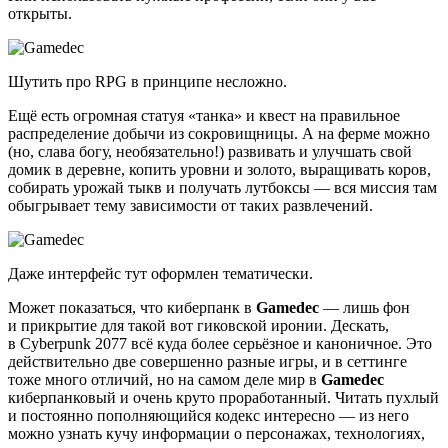
открыты.
Шутить про RPG в принципе несложно.
Ещё есть огромная статуя «танка» и квест на правильное
распределение добычи из сокровищницы. А на ферме можно
(но, слава богу, необязательно!) развивать и улучшать свой
домик в деревне, копить уровни и золото, выращивать коров,
собирать урожай тыкв и получать лутбоксы — вся миссия там
обыгрывает тему зависимости от таких развлечений.
Даже интерфейс тут оформлен тематически.
Может показаться, что киберпанк в
Gamedec
— лишь фон
и прикрытие для такой вот гиковской иронии. Дескать,
в Cyberpunk 2077 всё куда более серьёзное и каноничное. Это
действительно две совершенно разные игры, и в сеттинге
тоже много отличий, но на самом деле мир в
Gamedec
киберпанковый и очень круто проработанный. Читать пухлый
и постоянно пополняющийся кодекс интересно — из него
можно узнать кучу информации о персонажах, технологиях,