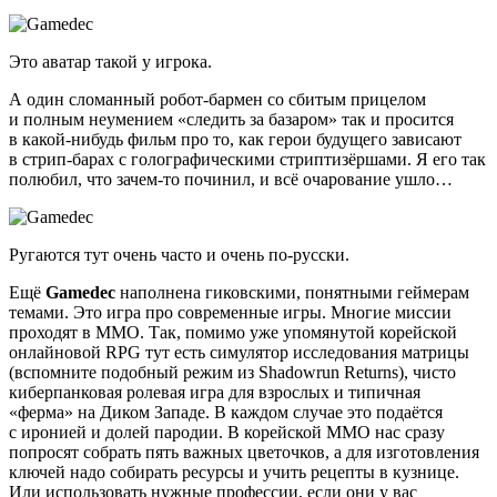
Это аватар такой у игрока.
А один сломанный робот-бармен со сбитым прицелом
и полным неумением «следить за базаром» так и просится
в какой-нибудь фильм про то, как герои будущего зависают
в стрип-барах с голографическими стриптизёршами. Я его так
полюбил, что зачем-то починил, и всё очарование ушло…
Ругаются тут очень часто и очень по-русски.
Ещё
Gamedec
наполнена гиковскими, понятными геймерам
темами. Это игра про современные игры. Многие миссии
проходят в MMO. Так, помимо уже упомянутой корейской
онлайновой RPG тут есть симулятор исследования матрицы
(вспомните подобный режим из Shadowrun Returns), чисто
киберпанковая ролевая игра для взрослых и типичная
«ферма» на Диком Западе. В каждом случае это подаётся
с иронией и долей пародии. В корейской MMO нас сразу
попросят собрать пять важных цветочков, а для изготовления
ключей надо собирать ресурсы и учить рецепты в кузнице.
Или использовать нужные профессии, если они у вас