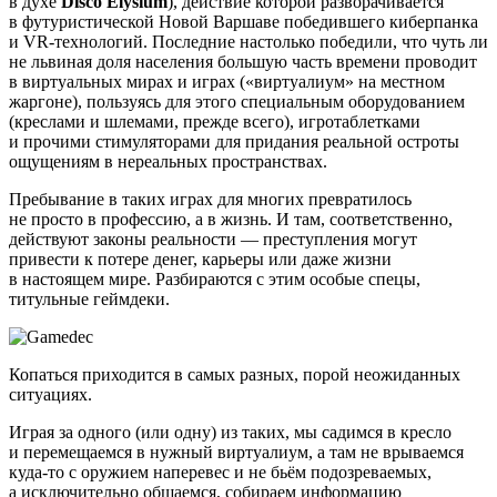
в духе
Disco Elysium
), действие которой разворачивается
в футуристической Новой Варшаве победившего киберпанка
и VR-технологий. Последние настолько победили, что чуть ли
не львиная доля населения большую часть времени проводит
в виртуальных мирах и играх («виртуалиум» на местном
жаргоне), пользуясь для этого специальным оборудованием
(креслами и шлемами, прежде всего), игротаблетками
и прочими стимуляторами для придания реальной остроты
ощущениям в нереальных пространствах.
Пребывание в таких играх для многих превратилось
не просто в профессию, а в жизнь. И там, соответственно,
действуют законы реальности — преступления могут
привести к потере денег, карьеры или даже жизни
в настоящем мире. Разбираются с этим особые спецы,
титульные геймдеки.
Копаться приходится в самых разных, порой неожиданных
ситуациях.
Играя за одного (или одну) из таких, мы садимся в кресло
и перемещаемся в нужный виртуалиум, а там не врываемся
куда-то с оружием наперевес и не бьём подозреваемых,
а исключительно общаемся, собираем информацию