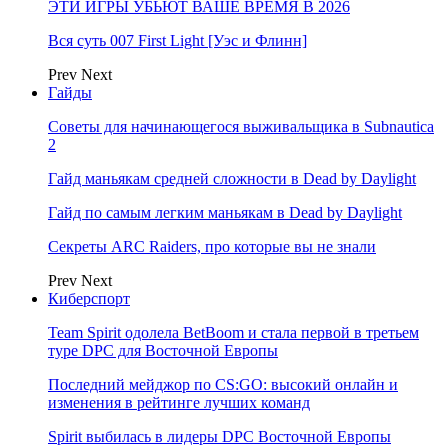
ЭТИ ИГРЫ УБЬЮТ ВАШЕ ВРЕМЯ В 2026
Вся суть 007 First Light [Уэс и Флинн]
Prev
Next
Гайды
Советы для начинающегося выживальщика в Subnautica
2
Гайд маньякам средней сложности в Dead by Daylight
Гайд по самым легким маньякам в Dead by Daylight
Секреты ARC Raiders, про которые вы не знали
Prev
Next
Киберспорт
Team Spirit одолела BetBoom и стала первой в третьем
туре DPC для Восточной Европы
Последний мейджор по CS:GO: высокий онлайн и
изменения в рейтинге лучших команд
Spirit выбилась в лидеры DPC Восточной Европы