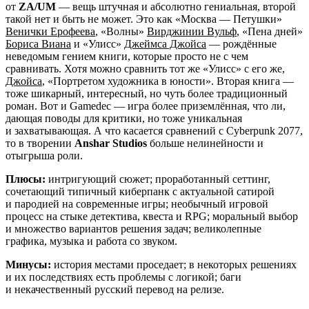
от
ZA/UM
— вещь штучная и абсолютно гениальная, второй
такой нет и быть не может. Это как «Москва — Петушки»
Венички Ерофеева
, «Волны»
Вирджинии Вульф
, «Пена дней»
Бориса Виана
и «Улисс»
Джеймса Джойса
— рождённые
неведомым гением книги, которые просто не с чем
сравнивать. Хотя можно сравнить тот же «Улисс» с его же,
Джойса
, «Портретом художника в юности». Вторая книга —
тоже шикарный, интересный, но чуть более традиционный
роман. Вот и Gamedec — игра более приземлённая, что ли,
дающая поводы для критики, но тоже уникальная
и захватывающая. А что касается сравнений с Cyberpunk 2077,
то в творении
Anshar Studios
больше нелинейности и
отыгрыша роли.
Плюсы:
интригующий сюжет; проработанный сеттинг,
сочетающий типичный киберпанк с актуальной сатирой
и пародией на современные игры; необычный игровой
процесс на стыке детектива, квеста и RPG; моральный выбор
и множество вариантов решения задач; великолепные
графика, музыка и работа со звуком.
Минусы:
история местами проседает; в некоторых решениях
и их последствиях есть проблемы с логикой; баги
и некачественный русский перевод на релизе.