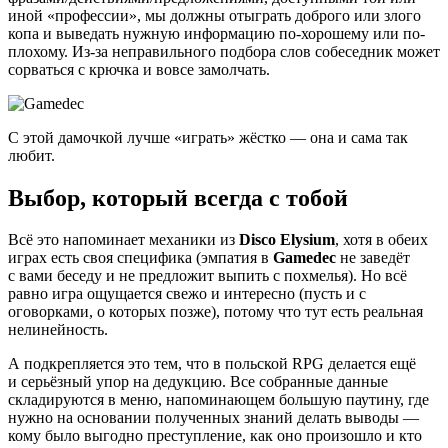
иной «профессии», мы должны отыграть доброго или злого
копа и выведать нужную информацию по-хорошему или по-
плохому. Из-за неправильного подбора слов собеседник может
сорваться с крючка и вовсе замолчать.
С этой дамочкой лучше «играть» жёстко — она и сама так
любит.
Выбор, который всегда с тобой
Всё это напоминает механики из
Disco Elysium
, хотя в обeих
играх есть своя специфика (эмпатия в
Gamedec
не заведёт
с вами беседу и не предложит выпить с похмелья). Но всё
равно игра ощущается свежо и интересно (пусть и с
оговорками, о которых позже), потому что тут есть реальная
нелинейность.
А подкрепляется это тем, что в польской RPG делается ещё
и серьёзный упор на дедукцию. Все собранные данные
складируются в меню, напоминающем большую паутину, где
нужно на основании полученных знаний делать выводы —
кому было выгодно преступление, как оно произошло и кто