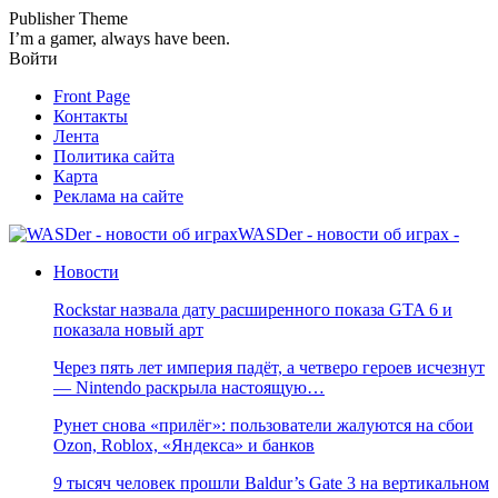
Publisher Theme
I’m a gamer, always have been.
Войти
Front Page
Контакты
Лента
Политика сайта
Карта
Реклама на сайте
WASDer - новости об играх -
Новости
Rockstar назвала дату расширенного показа GTA 6 и
показала новый арт
Через пять лет империя падёт, а четверо героев исчезнут
— Nintendo раскрыла настоящую…
Рунет снова «прилёг»: пользователи жалуются на сбои
Ozon, Roblox, «Яндекса» и банков
9 тысяч человек прошли Baldur’s Gate 3 на вертикальном