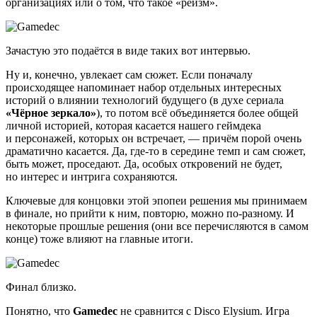
организациях или о том, что такое «реизм».
Зачастую это подаётся в виде таких вот интервью.
Ну и, конечно, увлекает сам сюжет. Если поначалу
происходящее напоминает набор отдельных интересных
историй о влиянии технологий будущего (в духе сериала
«Чёрное зеркало»
), то потом всё объединяется более общей
личной историей, которая касается нашего геймдека
и персонажей, которых он встречает, — причём порой очень
драматично касается. Да, где-то в середине темп и сам сюжет,
быть может, проседают. Да, особых откровений не будет,
но интерес и интрига сохраняются.
Ключевые для концовки этой эпопеи решения мы принимаем
в финале, но прийти к ним, повторю, можно по-разному. И
некоторые прошлые решения (они все перечисляются в самом
конце) тоже влияют на главные итоги.
Финал близко.
Понятно, что
Gamedec
не сравнится с Disco Elysium. Игра