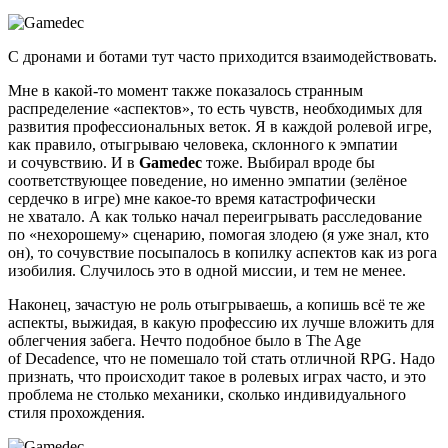
С дронами и ботами тут часто приходится взаимодействовать.
Мне в какой-то момент также показалось странным
распределение «аспектов», то есть чувств, необходимых для
развития профессиональных веток. Я в каждой ролевой игре,
как правило, отыгрываю человека, склонного к эмпатии
и сочувствию. И в
Gamedec
тоже. Выбирал вроде бы
соответствующее поведение, но именно эмпатии (зелёное
сердечко в игре) мне какое-то время катастрофически
не хватало. А как только начал переигрывать расследование
по «нехорошему» сценарию, помогая злодею (я уже знал, кто
он), то сочувствие посыпалось в копилку аспектов как из рога
изобилия. Случилось это в одной миссии, и тем не менее.
Наконец, зачастую не роль отыгрываешь, а копишь всё те же
аспекты, выжидая, в какую профессию их лучше вложить для
облегчения забега. Нечто подобное было в The Age
of Decadence, что не помешало той стать отличной RPG. Надо
признать, что происходит такое в ролевых играх часто, и это
проблема не столько механики, сколько индивидуального
стиля прохождения.