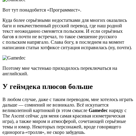
Вот тут понадобится «Программист».
Куда более серьёзными недостатками для многих оказались
баги и некачественный русский перевод, где наш родной
текст неожиданно сменяется польским. И если серьёзных
багов я почти не встречал, то такое смешение русского
с польским напрягало. Слава богу, в последнем на момент
написания статьи хотфиксе ситуация исправилась (ну, почти).
Поэтому мне частенько приходилось переключаться на
английский.
У геймдека плюсов больше
В любом случае, даже с таким переводом, мне хотелось играть
дальше — сомнений не возникало. Всё искупается
великолепной картинкой (в этом смысле
Gamedec
наряду с
The Ascent сейчас для меня самая красивая изометрическая
игра), а также миром и атмосферой, сочетающей серьёзные
темы и юмор. Некоторых персонажей, вроде говорящего
единорога-«тролля», не скоро забудешь.