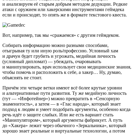
и анализируем её старым добрым методом дедукции. Редкие
атаки с оружием или хакерскими инструментами геймдека
если и происходят, то опять же в формате текстового квеста.
Вот, например, так мы «сражаемся» с другим геймдеком.
Собирать информацию можно разными способами,
отыгрывая ту или иную роль/профессию. Условный хам
и драчун будет грубить и угрожать, медийная личность
(условный дипломат) — убеждать, очаровывать
и манипулировать, врач использует свои медицинские знания,
чтобы помочь и расположить к себе, а хакер… Ну, думаю,
объяснять не стоит.
Причём эти четыре ветки имеют всё более крутые уровни
и альтернативные пути развития. Ту же медийную личность
(тут — «Инфотейнер») можно превратить в «Сенсорную
знаменитость», а затем — в «Глас народа», который знает
подход к людям и умеет подобрать аргументы, особенно когда
речь идёт о защите слабых. Или же есть вариант стать
«Манипулятором», который аргументы фабрикует. А путь
до «Хакера» лежит через обычного «Зеркальника», который
хорошо знает реальные и виртуальные технологии, а потом