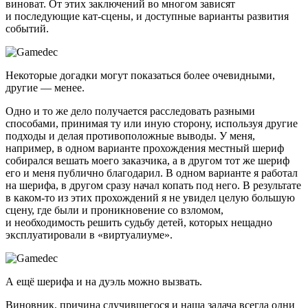
виноват. От этих заключений во многом зависят
и последующие кат-сцены, и доступные варианты развития
событий.
Некоторые догадки могут показаться более очевидными,
другие — менее.
Одно и то же дело получается расследовать разными
способами, принимая ту или иную сторону, используя другие
подходы и делая противоположные выводы. У меня,
например, в одном варианте прохождения местный шериф
собирался вешать моего заказчика, а в другом тот же шериф
его и меня публично благодарил. В одном варианте я работал
на шерифа, в другом сразу начал копать под него. В результате
в каком-то из этих прохождений я не увидел целую большую
сцену, где были и проникновение со взломом,
и необходимость решить судьбу детей, которых нещадно
эксплуатировали в «виртуалиуме».
А ещё шерифа и на дуэль можно вызвать.
Виновник, причина случившегося и наша задача всегда одни