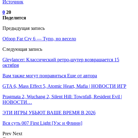
Источник
0
20
Поделится
Предыдущая запись
Обзор Far Cry 6 — Тупо, но весело
Следующая запись
Gleylancer: Классический ретро-шутер возвращается 15
октября
Вам также могут понравиться
Еще от автора
GTA 6, Mass Effect 5, Atomic Heart, Mafia | НОВОСТИ ИГР
Pragmata 2, Wuchang 2, Silent Hill: Townfall, Resident Evil |
НОВОСТИ…
ЭТИ ИГРЫ УБЬЮТ ВАШЕ ВРЕМЯ В 2026
Вся суть 007 First Light [Уэс и Флинн]
Prev
Next