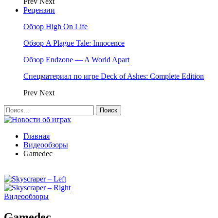
Prev
Next
Рецензии
Обзор High On Life
Обзор A Plague Tale: Innocence
Обзор Endzone — A World Apart
Спецматериал по игре Deck of Ashes: Complete Edition
Prev
Next
Главная
Видеообзоры
Gamedec
Видеообзоры
Gamedec