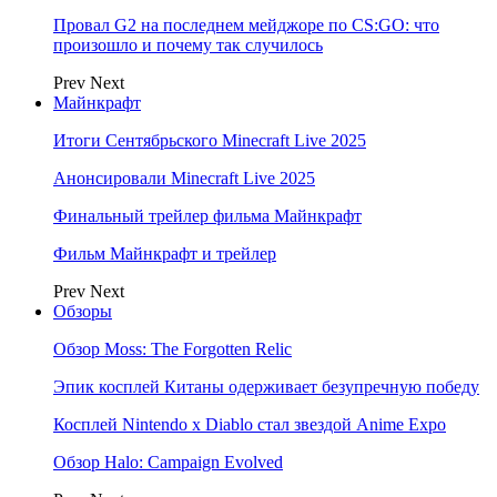
Провал G2 на последнем мейджоре по CS:GO: что
произошло и почему так случилось
Prev
Next
Майнкрафт
Итоги Сентябрьского Minecraft Live 2025
Анонсировали Minecraft Live 2025
Финальный трейлер фильма Майнкрафт
Фильм Майнкрафт и трейлер
Prev
Next
Обзоры
Обзор Moss: The Forgotten Relic
Эпик косплей Китаны одерживает безупречную победу
Косплей Nintendo x Diablo стал звездой Anime Expo
Обзор Halo: Campaign Evolved