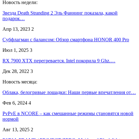
Новость недели:
Звезда Death Stranding 2 Эль Фаннинг показала, какой
подарок…
Апр 13, 2023
2
Субфлагман с балансом: Обзор смартфона HONOR 400 Pro
Июл 1, 2025
3
RX 7900 XTX перегревается. Intel покорила 9 Ghz.…
Дек 28, 2022
3
Новость месяца:
Облака, белогривые лошадки: Наши первые впечатления от…
Фев 6, 2024
4
PvPvE в NCORE – как смешанные режимы становятся новой
нормой
Авг 13, 2025
2