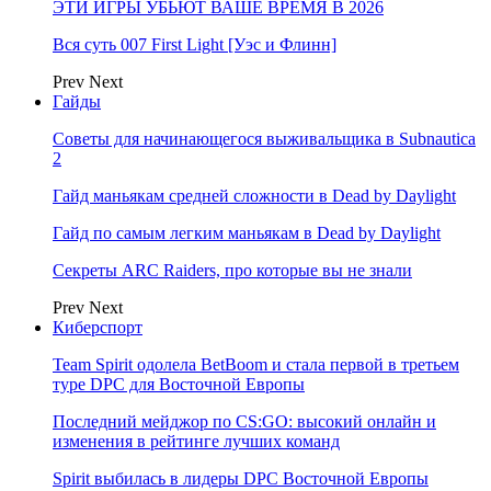
ЭТИ ИГРЫ УБЬЮТ ВАШЕ ВРЕМЯ В 2026
Вся суть 007 First Light [Уэс и Флинн]
Prev
Next
Гайды
Советы для начинающегося выживальщика в Subnautica
2
Гайд маньякам средней сложности в Dead by Daylight
Гайд по самым легким маньякам в Dead by Daylight
Секреты ARC Raiders, про которые вы не знали
Prev
Next
Киберспорт
Team Spirit одолела BetBoom и стала первой в третьем
туре DPC для Восточной Европы
Последний мейджор по CS:GO: высокий онлайн и
изменения в рейтинге лучших команд
Spirit выбилась в лидеры DPC Восточной Европы