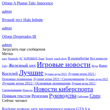
Обзор A Plague Tale: Innocence
admin
Второй тест Halo Infinite
admin
Обзор Desperados III
admin
Загрузить еще сообщения
Метки
В разработке
Все новости
navi
Nintendo
PC
SUPERHOT Team
Twitch
watch dogs
Игровые новости
Железный цех
Кино
Гайд
Игры
Лучшие
Косплей
Лучшие игры 2021 |
Лучшие игры 2021
Основные номинации
Лучшие игры 2021 | Спецноминации
Лучшие игры 2022
Лучшие игры 2022 | Основные номинации
Лучшие игры 2022 |
Новости киберспорта
Спецноминации
Новости
Руководства
Спец
Прямым текстом
Рецензии
Сайтовые
Сейчас читают
Rockstar назвала дату расширенного показа GTA 6 и