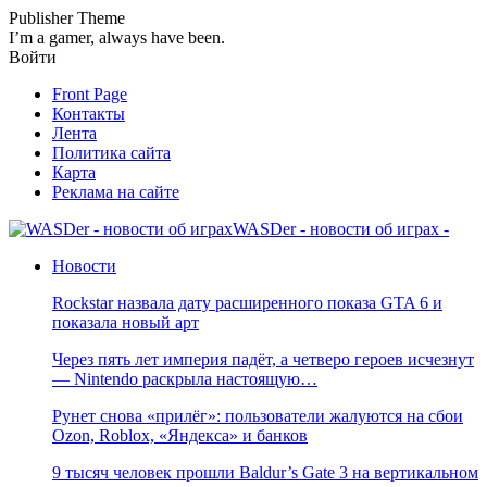
Publisher Theme
I’m a gamer, always have been.
Войти
Front Page
Контакты
Лента
Политика сайта
Карта
Реклама на сайте
WASDer - новости об играх -
Новости
Rockstar назвала дату расширенного показа GTA 6 и
показала новый арт
Через пять лет империя падёт, а четверо героев исчезнут
— Nintendo раскрыла настоящую…
Рунет снова «прилёг»: пользователи жалуются на сбои
Ozon, Roblox, «Яндекса» и банков
9 тысяч человек прошли Baldur’s Gate 3 на вертикальном