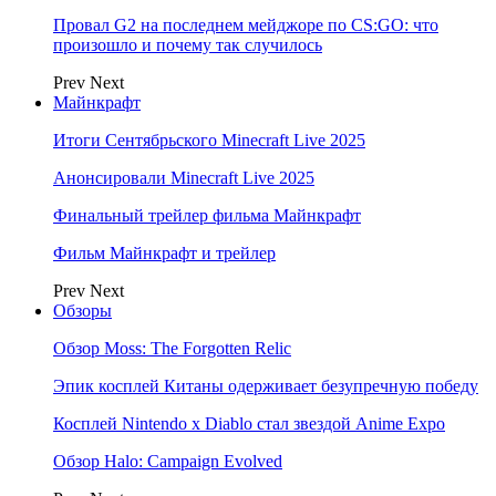
Провал G2 на последнем мейджоре по CS:GO: что
произошло и почему так случилось
Prev
Next
Майнкрафт
Итоги Сентябрьского Minecraft Live 2025
Анонсировали Minecraft Live 2025
Финальный трейлер фильма Майнкрафт
Фильм Майнкрафт и трейлер
Prev
Next
Обзоры
Обзор Moss: The Forgotten Relic
Эпик косплей Китаны одерживает безупречную победу
Косплей Nintendo x Diablo стал звездой Anime Expo
Обзор Halo: Campaign Evolved