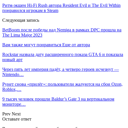
Ритм-экшен Hi-Fi Rush автора Resident Evil и The Evil Within
понравился игрокам в Steam
Следующая запись
BetBoom после победы над Nemiga в рамках DPC прошла на
The Lima Major 2023
Вам также могут понравиться
Еще от автора
Rockstar назвала дату расширенного показа GTA 6 и показала
новый арт
Через пять лет империя падёт, а четверо героев исчезнут —
Nintendo…
Рунет снова «прилёг»: пользователи жалуются на сбои Ozon,
Roblox,…
9 тысяч человек прошли Baldur’s Gate 3 на вертикальном
мониторе…
Prev
Next
Оставьте ответ