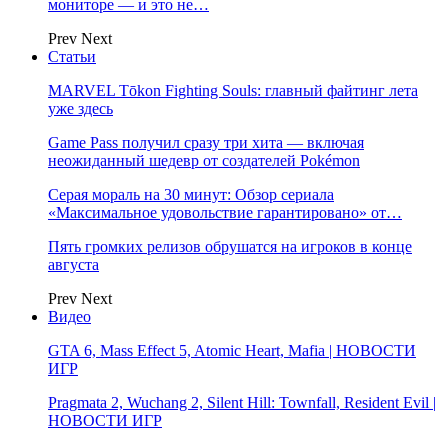
мониторе — и это не…
Prev
Next
Статьи
MARVEL Tōkon Fighting Souls: главный файтинг лета
уже здесь
Game Pass получил сразу три хита — включая
неожиданный шедевр от создателей Pokémon
Серая мораль на 30 минут: Обзор сериала
«Максимальное удовольствие гарантировано» от…
Пять громких релизов обрушатся на игроков в конце
августа
Prev
Next
Видео
GTA 6, Mass Effect 5, Atomic Heart, Mafia | НОВОСТИ
ИГР
Pragmata 2, Wuchang 2, Silent Hill: Townfall, Resident Evil |
НОВОСТИ ИГР