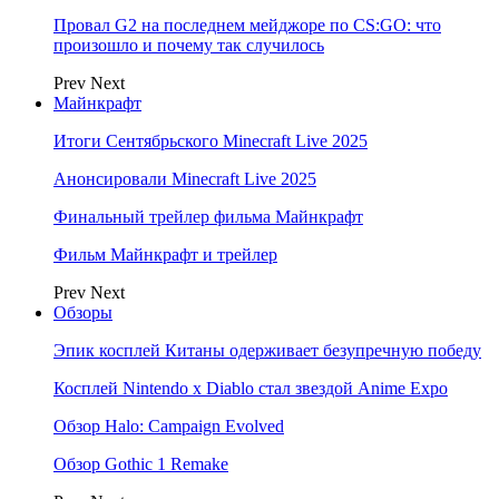
Провал G2 на последнем мейджоре по CS:GO: что
произошло и почему так случилось
Prev
Next
Майнкрафт
Итоги Сентябрьского Minecraft Live 2025
Анонсировали Minecraft Live 2025
Финальный трейлер фильма Майнкрафт
Фильм Майнкрафт и трейлер
Prev
Next
Обзоры
Эпик косплей Китаны одерживает безупречную победу
Косплей Nintendo x Diablo стал звездой Anime Expo
Обзор Halo: Campaign Evolved
Обзор Gothic 1 Remake