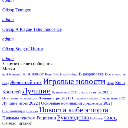
admin
Обзор Tetragon
admin
Обзор A Plague Tale: Innocence
admin
Обзор Song of Horror
admin
Загрузить еще сообщения
Метки
В разработке
Все новости
navi
Nintendo
PC
SUPERHOT Team
Twitch
watch dogs
Игровые новости
Железный цех
Кино
Гайд
Игры
Лучшие
Косплей
Лучшие игры 2021 |
Лучшие игры 2021
Основные номинации
Лучшие игры 2021 | Спецноминации
Лучшие игры 2022
Лучшие игры 2022 | Основные номинации
Лучшие игры 2022 |
Новости киберспорта
Спецноминации
Новости
Руководства
Спец
Прямым текстом
Рецензии
Сайтовые
Сейчас читают