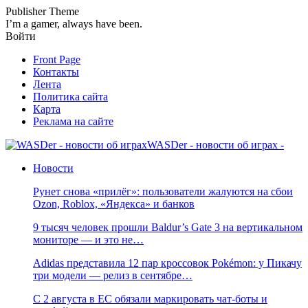
Publisher Theme
I’m a gamer, always have been.
Войти
Front Page
Контакты
Лента
Политика сайта
Карта
Реклама на сайте
WASDer - новости об играх -
Новости
Рунет снова «прилёг»: пользователи жалуются на сбои
Ozon, Roblox, «Яндекса» и банков
9 тысяч человек прошли Baldur’s Gate 3 на вертикальном
мониторе — и это не…
Adidas представила 12 пар кроссовок Pokémon: у Пикачу
три модели — релиз в сентябре…
С 2 августа в ЕС обязали маркировать чат-боты и