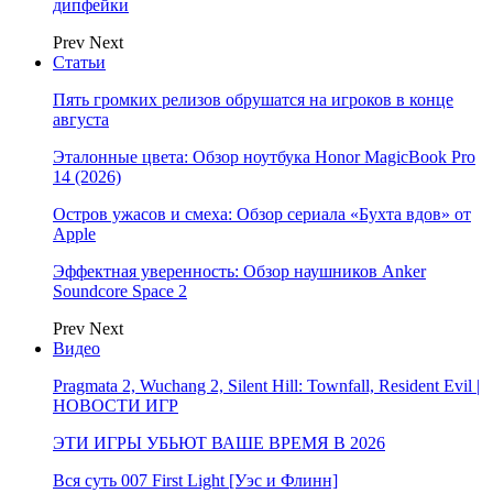
дипфейки
Prev
Next
Статьи
Пять громких релизов обрушатся на игроков в конце
августа
Эталонные цвета: Обзор ноутбука Honor MagicBook Pro
14 (2026)
Остров ужасов и смеха: Обзор сериала «Бухта вдов» от
Apple
Эффектная уверенность: Обзор наушников Anker
Soundcore Space 2
Prev
Next
Видео
Pragmata 2, Wuchang 2, Silent Hill: Townfall, Resident Evil |
НОВОСТИ ИГР
ЭТИ ИГРЫ УБЬЮТ ВАШЕ ВРЕМЯ В 2026
Вся суть 007 First Light [Уэс и Флинн]