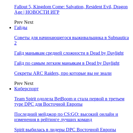
Fallout 5, Kingdom Come: Salvation, Resident Evil, Dragon
Age | НОВОСТИ ИГР
Prev
Next
Гайды
Советы для начинающегося выживальщика в Subnautica
2
Гайд маньякам средней сложности в Dead by Daylight
Гайд по самым легким маньякам в Dead by Daylight
Секреты ARC Raiders, про которые вы не знали
Prev
Next
Киберспорт
Team Spirit одолела BetBoom и стала первой в третьем
туре DPC для Восточной Европы
Последний мейджор по CS:GO: высокий онлайн и
изменения в рейтинге лучших команд
Spirit выбилась в лидеры DPC Восточной Европы