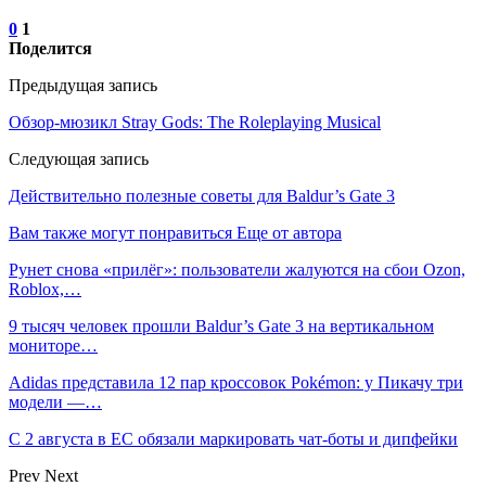
0
1
Поделится
Предыдущая запись
Обзор-мюзикл Stray Gods: The Roleplaying Musical
Следующая запись
Действительно полезные советы для Baldur’s Gate 3
Вам также могут понравиться
Еще от автора
Рунет снова «прилёг»: пользователи жалуются на сбои Ozon,
Roblox,…
9 тысяч человек прошли Baldur’s Gate 3 на вертикальном
мониторе…
Adidas представила 12 пар кроссовок Pokémon: у Пикачу три
модели —…
С 2 августа в ЕС обязали маркировать чат-боты и дипфейки
Prev
Next