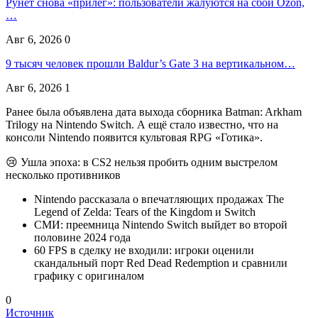
Рунет снова «прилёг»: пользователи жалуются на сбои Ozon,
…
Авг 6, 2026
0
9 тысяч человек прошли Baldur’s Gate 3 на вертикальном…
Авг 6, 2026
1
Ранее была объявлена дата выхода сборника Batman: Arkham
Trilogy на Nintendo Switch. А ещё стало известно, что на
консоли Nintendo появится культовая RPG «Готика».
😢 Ушла эпоха: в CS2 нельзя пробить одним выстрелом
несколько противников
Nintendo рассказала о впечатляющих продажах The
Legend of Zelda: Tears of the Kingdom и Switch
СМИ: преемница Nintendo Switch выйдет во второй
половине 2024 года
60 FPS в сделку не входили: игроки оценили
скандальный порт Red Dead Redemption и сравнили
графику с оригиналом
0
Источник