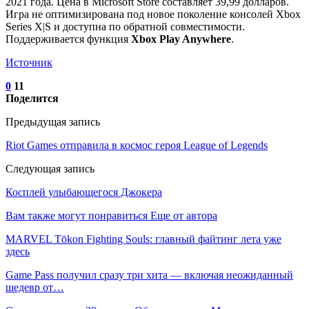
2021 года. Цена в Microsoft Store составляет 39,99 долларов.
Игра не оптимизирована под новое поколение консолей Xbox
Series X|S и доступна по обратной совместимости.
Поддерживается функция
Xbox Play Anywhere
.
Источник
0
11
Поделится
Предыдущая запись
Riot Games отправила в космос героя League of Legends
Следующая запись
Косплей улыбающегося Джокера
Вам также могут понравиться
Еще от автора
MARVEL Tōkon Fighting Souls: главный файтинг лета уже
здесь
Game Pass получил сразу три хита — включая неожиданный
шедевр от…