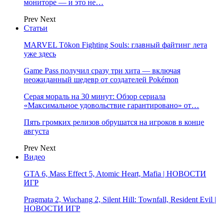
мониторе — и это не…
Prev
Next
Статьи
MARVEL Tōkon Fighting Souls: главный файтинг лета
уже здесь
Game Pass получил сразу три хита — включая
неожиданный шедевр от создателей Pokémon
Серая мораль на 30 минут: Обзор сериала
«Максимальное удовольствие гарантировано» от…
Пять громких релизов обрушатся на игроков в конце
августа
Prev
Next
Видео
GTA 6, Mass Effect 5, Atomic Heart, Mafia | НОВОСТИ
ИГР
Pragmata 2, Wuchang 2, Silent Hill: Townfall, Resident Evil |
НОВОСТИ ИГР