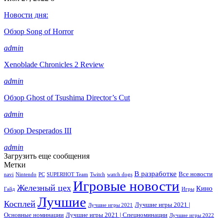
Новости дня:
Обзор Song of Horror
admin
Xenoblade Chronicles 2 Review
admin
Обзор Ghost of Tsushima Director’s Cut
admin
Обзор Desperados III
admin
Загрузить еще сообщения
Метки
В разработке
Все новости
navi
Nintendo
PC
SUPERHOT Team
Twitch
watch dogs
Игровые новости
Железный цех
Кино
Гайд
Игры
Лучшие
Косплей
Лучшие игры 2021 |
Лучшие игры 2021
Основные номинации
Лучшие игры 2021 | Спецноминации
Лучшие игры 2022