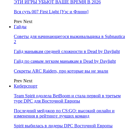
ЭТИ ИГРЫ УБЬЮТ ВАШЕ ВРЕМЯ В 2026
Вся суть 007 First Light [Уэс и Флинн]
Prev
Next
Гайды
Советы для начинающегося выживальщика в Subnautica
2
Гайд маньякам средней сложности в Dead by Daylight
Гайд по самым легким маньякам в Dead by Daylight
Секреты ARC Raiders, про которые вы не знали
Prev
Next
Киберспорт
Team Spirit одолела BetBoom и стала первой в третьем
туре DPC для Восточной Европы
Последний мейджор по CS:GO: высокий онлайн и
изменения в рейтинге лучших команд
Spirit выбилась в лидеры DPC Восточной Европы