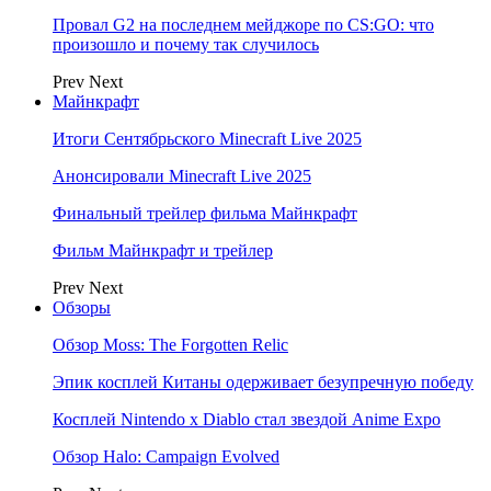
Провал G2 на последнем мейджоре по CS:GO: что
произошло и почему так случилось
Prev
Next
Майнкрафт
Итоги Сентябрьского Minecraft Live 2025
Анонсировали Minecraft Live 2025
Финальный трейлер фильма Майнкрафт
Фильм Майнкрафт и трейлер
Prev
Next
Обзоры
Обзор Moss: The Forgotten Relic
Эпик косплей Китаны одерживает безупречную победу
Косплей Nintendo x Diablo стал звездой Anime Expo
Обзор Halo: Campaign Evolved