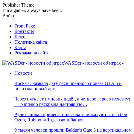
Publisher Theme
I’m a gamer, always have been.
Войти
Front Page
Контакты
Лента
Политика сайта
Карта
Реклама на сайте
WASDer - новости об играх -
Новости
Rockstar назвала дату расширенного показа GTA 6 и
показала новый арт
Через пять лет империя падёт, а четверо героев исчезнут
— Nintendo раскрыла настоящую…
Рунет снова «прилёг»: пользователи жалуются на сбои
Ozon, Roblox, «Яндекса» и банков
9 тысяч человек прошли Baldur’s Gate 3 на вертикальном