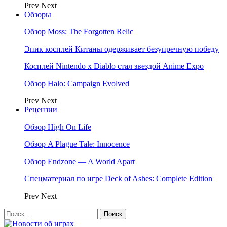
Prev
Next
Обзоры
Обзор Moss: The Forgotten Relic
Эпик косплей Китаны одерживает безупречную победу
Косплей Nintendo x Diablo стал звездой Anime Expo
Обзор Halo: Campaign Evolved
Prev
Next
Рецензии
Обзор High On Life
Обзор A Plague Tale: Innocence
Обзор Endzone — A World Apart
Спецматериал по игре Deck of Ashes: Complete Edition
Prev
Next