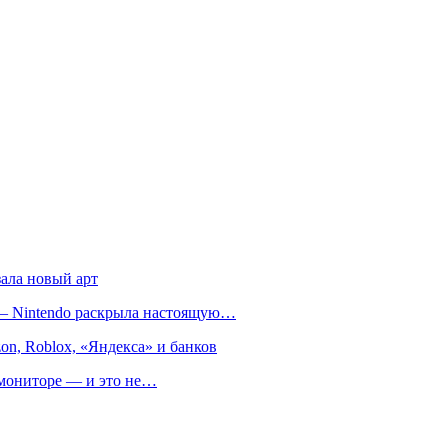
зала новый арт
т — Nintendo раскрыла настоящую…
on, Roblox, «Яндекса» и банков
м мониторе — и это не…