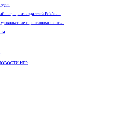
 здесь
ый шедевр от создателей Pokémon
е удовольствие гарантировано» от…
ста
Р
il | НОВОСТИ ИГР