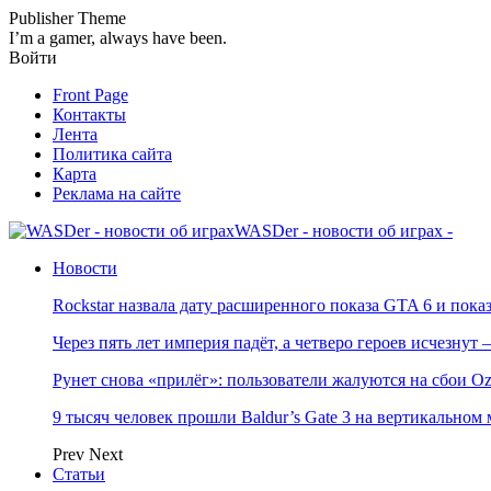
Publisher Theme
I’m a gamer, always have been.
Войти
Front Page
Контакты
Лента
Политика сайта
Карта
Реклама на сайте
WASDer - новости об играх -
Новости
Rockstar назвала дату расширенного показа GTA 6 и пока
Через пять лет империя падёт, а четверо героев исчезну
Рунет снова «прилёг»: пользователи жалуются на сбои Oz
9 тысяч человек прошли Baldur’s Gate 3 на вертикально
Prev
Next
Статьи