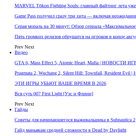
MARVEL Tōkon Fighting Souls: главный файтинг лета уже
Game Pass получил сразу три хита — включая неожиданн
Серая мораль на 30 минут: Обзор сериала «Максимально
Пять громких релизов обрушатся на игроков в конце авгу
Prev
Next
Видео
GTA 6, Mass Effect 5, Atomic Heart, Mafia | НОВОСТИ ИГ
Pragmata 2, Wuchang 2, Silent Hill: Townfall, Resident Ev
ЭТИ ИГРЫ УБЬЮТ ВАШЕ ВРЕМЯ В 2026
Вся суть 007 First Light [Уэс и Флинн]
Prev
Next
Гайды
Советы для начинающегося выживальщика в Subnautica 2
Гайд маньякам средней сложности в Dead by Daylight