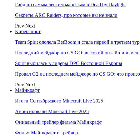
Гайд по самым легким маньякам в Dead by Daylight
Секреты ARC Raiders, про которые вы не знали
Prev
Next
Киберспорт
Team Spirit одолела BetBoom и стала первой в третьем т
Последний мейджор по CS:GO: высокий онлайн и измене
Spirit выбилась в лидеры DPC Восточной Европы
Провал G2 на последнем мейджоре по CS:GO: что произо
Prev
Next
Майнкрафт
Итоги Сентябрьского Minecraft Live 2025
Анонсировали Minecraft Live 2025
Финальный трейлер фильма Майнкрафт
Фильм Майнкрафт и трейлер