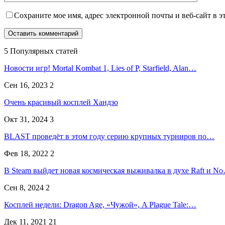
Сохраните мое имя, адрес электронной почты и веб-сайт в э
5 Популярных статей
Новости игр! Mortal Kombat 1, Lies of P, Starfield, Alan…
Сен 16, 2023
2
Очень красивый косплей Хандзо
Окт 31, 2024
3
BLAST проведёт в этом году серию крупных турниров по…
Фев 18, 2022
2
В Steam выйдет новая космическая выживалка в духе Raft и N
Сен 8, 2024
2
Косплей недели: Dragon Age, «Чужой», A Plague Tale:…
Дек 11, 2021
21