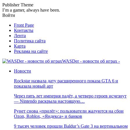
Publisher Theme
I’m a gamer, always have been.
Войти
Front Page
Контакты
Лента
Политика сайта
Карта
Реклама на сайте
WASDer - новости об играх -
Новости
Rockstar назвала дату расширенного показа GTA 6 и
показала новый арт
Через пять лет империя падёт, а четверо героев исчезнут
— Nintendo раскрыла настоящую…
Рунет снова «прилёг»: пользователи жалуются на сбои
Ozon, Roblox, «Яндекса» и банков
9 тысяч человек прошли Baldur’s Gate 3 на вертикальном