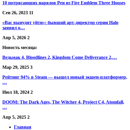
10 потрясающих нарядов Реи из Fire Emblem Three Houses
Сен 26, 2023
11
«Вас вынудят уйти»: бывший арт-директор серии Halo
заявил о…
Апр 5, 2026
2
Новость месяца:
Ведьмак 4, Bloodlines 2, Kingdom Come Deliverance 2,…
Мар 29, 2025
3
Рейтинг 94% в Steam — вышел новый экшен-платформер,
…
Июл 18, 2024
2
DOOM: The Dark Ages, The Witcher 4, Project C4, Atomfall,
…
Апр 5, 2025
2
Главная