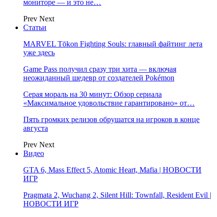
мониторе — и это не…
Prev
Next
Статьи
MARVEL Tōkon Fighting Souls: главный файтинг лета
уже здесь
Game Pass получил сразу три хита — включая
неожиданный шедевр от создателей Pokémon
Серая мораль на 30 минут: Обзор сериала
«Максимальное удовольствие гарантировано» от…
Пять громких релизов обрушатся на игроков в конце
августа
Prev
Next
Видео
GTA 6, Mass Effect 5, Atomic Heart, Mafia | НОВОСТИ
ИГР
Pragmata 2, Wuchang 2, Silent Hill: Townfall, Resident Evil |
НОВОСТИ ИГР