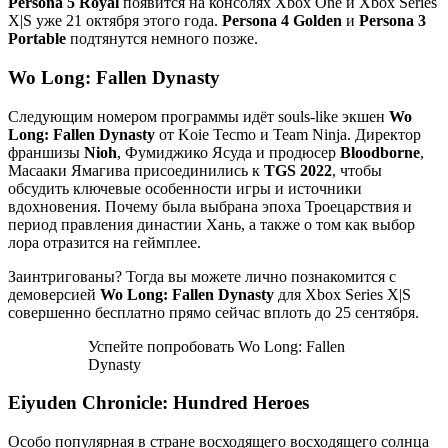
Persona 5 Royal
появится на консолях Xbox One и Xbox Series
X|S уже 21 октября этого года.
Persona 4 Golden
и
Persona 3
Portable
подтянутся немного позже.
Wo Long: Fallen Dynasty
Следующим номером программы идёт souls-like экшен
Wo
Long: Fallen Dynasty
от Koie Tecmo и Team Ninja. Директор
франшизы
Nioh
, Фумиджико Ясуда и продюсер
Bloodborne
,
Масааки Ямагива присоединились к
TGS 2022
, чтобы
обсудить ключевые особенности игры и источники
вдохновения. Почему была выбрана эпоха Троецарствия и
период правления династии Хань, а также о том как выбор
лора отразится на геймплее.
Заинтригованы? Тогда вы можете лично познакомится с
демоверсией
Wo Long: Fallen Dynasty
для Xbox Series X|S
совершенно бесплатно прямо сейчас вплоть до 25 сентября.
Успейте попробовать Wo Long: Fallen
Dynasty
Eiyuden Chronicle: Hundred Heroes
Особо популярная в стране восходящего восходящего солнца