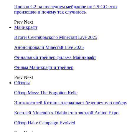
Провал G2 на последнем мейджоре по CS:GO: что
произошло и почему так случилось
Prev
Next
Майнкрафт
Итоги Сентябрьского Minecraft Live 2025
Анонсировали Minecraft Live 2025
Финальный трейлер фильма Майнкрафт
Фильм Майнкрафт и трейлер
Prev
Next
Обзоры
Обзор Moss: The Forgotten Relic
Эпик косплей Китаны одерживает безупречную победу
Косплей Nintendo x Diablo стал звездой Anime Expo
Обзор Halo: Campaign Evolved