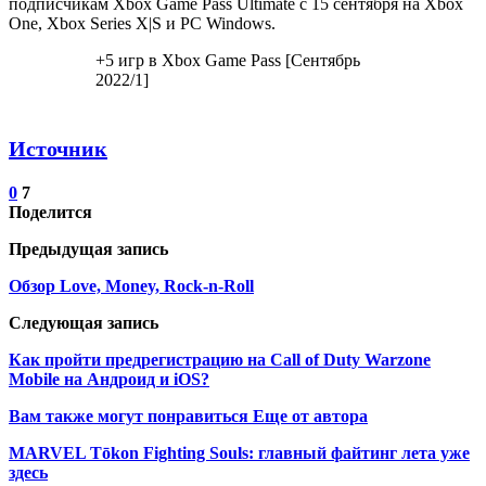
подписчикам Xbox Game Pass Ultimate с 15 сентября на Xbox
One, Xbox Series X|S и PC Windows.
+5 игр в Xbox Game Pass [Сентябрь
2022/1]
Источник
0
7
Поделится
Предыдущая запись
Обзор Love, Money, Rock-n-Roll
Следующая запись
Как пройти предрегистрацию на Call of Duty Warzone
Mobile на Андроид и iOS?
Вам также могут понравиться
Еще от автора
MARVEL Tōkon Fighting Souls: главный файтинг лета уже
здесь