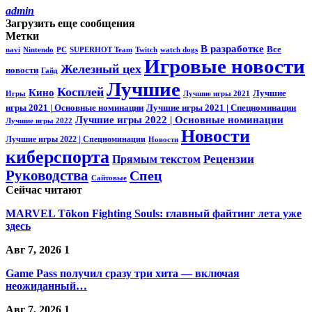
admin
Загрузить еще сообщения
Метки
В разработке
Все
navi
Nintendo
PC
SUPERHOT Team
Twitch
watch dogs
Игровые новости
Железный цех
новости
Гайд
Лучшие
Косплей
Кино
Лучшие
Игры
Лучшие игры 2021
игры 2021 | Основные номинации
Лучшие игры 2021 | Спецноминации
Лучшие игры 2022 | Основные номинации
Лучшие игры 2022
Новости
Лучшие игры 2022 | Спецноминации
Новости
киберспорта
Прямым текстом
Рецензии
Руководства
Спец
Сайтовые
Сейчас читают
MARVEL Tōkon Fighting Souls: главный файтинг лета уже
здесь
Авг 7, 2026
1
Game Pass получил сразу три хита — включая
неожиданный…
Авг 7, 2026
1