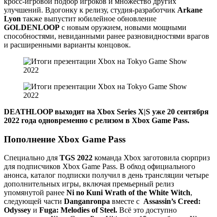
кросс-игровой подбор игроков и множество других
улучшений. Вдогонку к релизу, студия-разработчик
Arkane
Lyon
также выпустит юбилейное обновление
GOLDENLOOP
с новым оружием, новыми мощными
способностями, невиданными ранее разновидностями врагов
и расширенными варианты концовок.
DEATHLOOP выходит на Xbox Series X|S уже 20 сентября
2022 года одновременно с релизом в Xbox Game Pass.
Пополнение Xbox Game Pass
Специально для
TGS 2022
команда Xbox заготовила сюрприз
для подписчиков Xbox Game Pass. В обход официального
анонса, каталог подписки получил в день трансляции четыре
дополнительных игры, включая премьерный релиз
упомянутой ранее
Ni no Kuni Wrath of the White Witch
,
следующей части
Danganronpa
вместе с
Assassin’s Creed:
Odyssey
и
Fuga: Melodies of Steel.
Всё это доступно