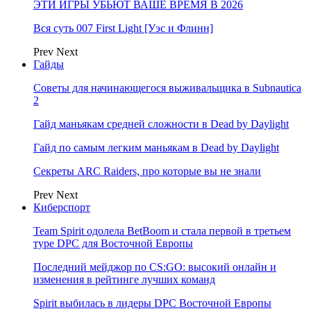
ЭТИ ИГРЫ УБЬЮТ ВАШЕ ВРЕМЯ В 2026
Вся суть 007 First Light [Уэс и Флинн]
Prev
Next
Гайды
Советы для начинающегося выживальщика в Subnautica
2
Гайд маньякам средней сложности в Dead by Daylight
Гайд по самым легким маньякам в Dead by Daylight
Секреты ARC Raiders, про которые вы не знали
Prev
Next
Киберспорт
Team Spirit одолела BetBoom и стала первой в третьем
туре DPC для Восточной Европы
Последний мейджор по CS:GO: высокий онлайн и
изменения в рейтинге лучших команд
Spirit выбилась в лидеры DPC Восточной Европы