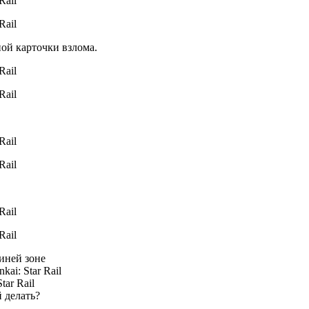
ной карточки взлома.
иней зоне
ai: Star Rail
ar Rail
й делать?