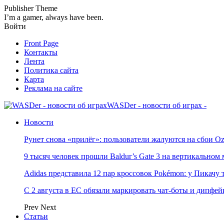
Publisher Theme
I’m a gamer, always have been.
Войти
Front Page
Контакты
Лента
Политика сайта
Карта
Реклама на сайте
WASDer - новости об играх -
Новости
Рунет снова «прилёг»: пользователи жалуются на сбои Oz
9 тысяч человек прошли Baldur’s Gate 3 на вертикально
Adidas представила 12 пар кроссовок Pokémon: у Пикачу
С 2 августа в ЕС обязали маркировать чат-боты и дипфей
Prev
Next
Статьи