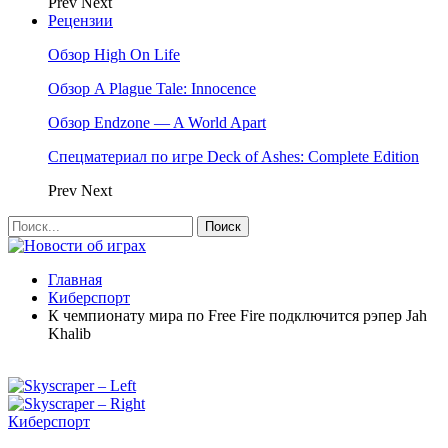
Prev
Next
Рецензии
Обзор High On Life
Обзор A Plague Tale: Innocence
Обзор Endzone — A World Apart
Спецматериал по игре Deck of Ashes: Complete Edition
Prev
Next
Главная
Киберспорт
К чемпионату мира по Free Fire подключится рэпер Jah
Khalib
Киберспорт