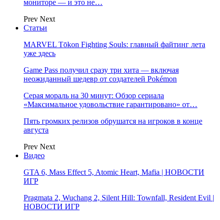
мониторе — и это не…
Prev
Next
Статьи
MARVEL Tōkon Fighting Souls: главный файтинг лета
уже здесь
Game Pass получил сразу три хита — включая
неожиданный шедевр от создателей Pokémon
Серая мораль на 30 минут: Обзор сериала
«Максимальное удовольствие гарантировано» от…
Пять громких релизов обрушатся на игроков в конце
августа
Prev
Next
Видео
GTA 6, Mass Effect 5, Atomic Heart, Mafia | НОВОСТИ
ИГР
Pragmata 2, Wuchang 2, Silent Hill: Townfall, Resident Evil |
НОВОСТИ ИГР