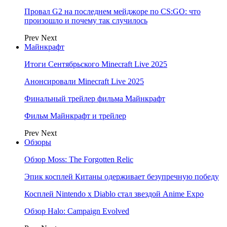
Провал G2 на последнем мейджоре по CS:GO: что
произошло и почему так случилось
Prev
Next
Майнкрафт
Итоги Сентябрьского Minecraft Live 2025
Анонсировали Minecraft Live 2025
Финальный трейлер фильма Майнкрафт
Фильм Майнкрафт и трейлер
Prev
Next
Обзоры
Обзор Moss: The Forgotten Relic
Эпик косплей Китаны одерживает безупречную победу
Косплей Nintendo x Diablo стал звездой Anime Expo
Обзор Halo: Campaign Evolved