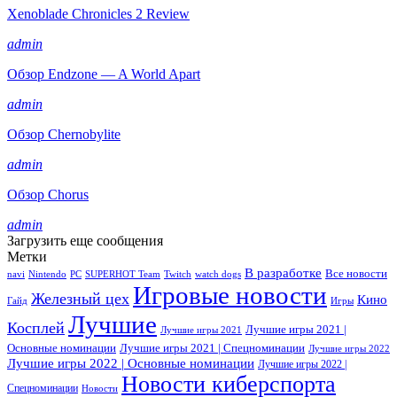
Xenoblade Chronicles 2 Review
admin
Обзор Endzone — A World Apart
admin
Обзор Chernobylite
admin
Обзор Chorus
admin
Загрузить еще сообщения
Метки
В разработке
Все новости
navi
Nintendo
PC
SUPERHOT Team
Twitch
watch dogs
Игровые новости
Железный цех
Кино
Гайд
Игры
Лучшие
Косплей
Лучшие игры 2021 |
Лучшие игры 2021
Основные номинации
Лучшие игры 2021 | Спецноминации
Лучшие игры 2022
Лучшие игры 2022 | Основные номинации
Лучшие игры 2022 |
Новости киберспорта
Спецноминации
Новости