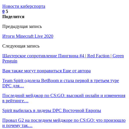
Новости киберспорта
0
5
Поделится
Предыдущая запись
Итоги Minecraft Live 2020
Следующая запись
Шахтерское сопротивление Пингвина #4 | Red Faction | Green
Penguin
Вам также могут понравиться
Еще от автора
Team Spirit одолела BetBoom и стала первой в третьем туре
DPC для…
Последний мейджор по CS:GO: высокий онлайн и изменения
в рейтинге…
Spirit выбилась в лидеры DPC Восточной Европы
Провал G2 на последнем мейджоре по CS:GO: что произошло
и почему так…