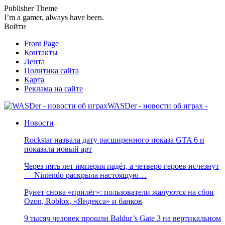
Publisher Theme
I’m a gamer, always have been.
Войти
Front Page
Контакты
Лента
Политика сайта
Карта
Реклама на сайте
WASDer - новости об играх -
Новости
Rockstar назвала дату расширенного показа GTA 6 и
показала новый арт
Через пять лет империя падёт, а четверо героев исчезнут
— Nintendo раскрыла настоящую…
Рунет снова «прилёг»: пользователи жалуются на сбои
Ozon, Roblox, «Яндекса» и банков
9 тысяч человек прошли Baldur’s Gate 3 на вертикальном