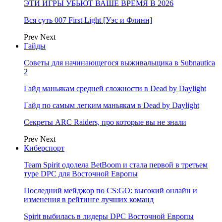
ЭТИ ИГРЫ УБЬЮТ ВАШЕ ВРЕМЯ В 2026
Вся суть 007 First Light [Уэс и Флинн]
Prev
Next
Гайды
Советы для начинающегося выживальщика в Subnautica
2
Гайд маньякам средней сложности в Dead by Daylight
Гайд по самым легким маньякам в Dead by Daylight
Секреты ARC Raiders, про которые вы не знали
Prev
Next
Киберспорт
Team Spirit одолела BetBoom и стала первой в третьем
туре DPC для Восточной Европы
Последний мейджор по CS:GO: высокий онлайн и
изменения в рейтинге лучших команд
Spirit выбилась в лидеры DPC Восточной Европы