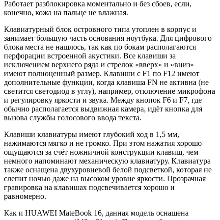
Работает разблокировка моментально и без сбоев, если,
конечно, кожа на пальце не влажная.
Клавиатурный блок островного типа утоплен в корпус и
занимает большую часть основания ноутбука. Для цифрового
блока места не нашлось, так как по бокам располагаются
перфорации встроенной акустики. Все клавиши за
исключением верхнего ряда и стрелок «вверх» и «вниз»
имеют полноценный размер. Клавиши с F1 по F12 имеют
дополнительные функции, когда клавиша FN не активна (не
светится светодиод в углу), например, отключение микрофона
и регулировку яркости и звука. Между кнопок F6 и F7, где
обычно располагается выдвижная камера, идёт кнопка для
вызова службы голосового ввода текста.
Клавиши клавиатуры имеют глубокий ход в 1,5 мм,
нажимаются мягко и не громко. При этом нажатия хорошо
ощущаются за счёт ножничной конструкции клавиш, чем
немного напоминают механическую клавиатуру. Клавиатура
также оснащена двухуровневой белой подсветкой, которая не
слепит ночью даже на высоком уровне яркости. Прозрачная
гравировка на клавишах подсвечивается хорошо и
равномерно.
Как и HUAWEI MateBook 16, данная модель оснащена