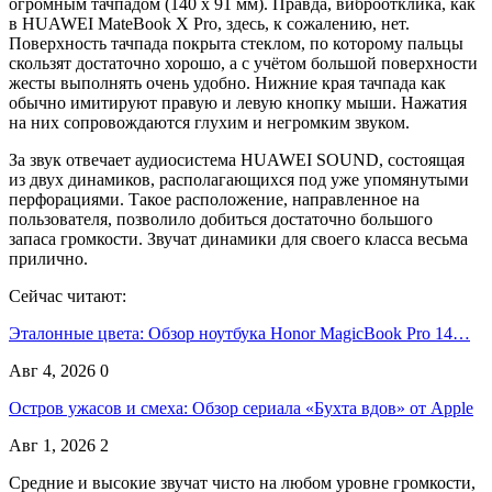
огромным тачпадом (140 х 91 мм). Правда, виброотклика, как
в HUAWEI MateBook X Pro, здесь, к сожалению, нет.
Поверхность тачпада покрыта стеклом, по которому пальцы
скользят достаточно хорошо, а с учётом большой поверхности
жесты выполнять очень удобно. Нижние края тачпада как
обычно имитируют правую и левую кнопку мыши. Нажатия
на них сопровождаются глухим и негромким звуком.
За звук отвечает аудиосистема HUAWEI SOUND, состоящая
из двух динамиков, располагающихся под уже упомянутыми
перфорациями. Такое расположение, направленное на
пользователя, позволило добиться достаточно большого
запаса громкости. Звучат динамики для своего класса весьма
прилично.
Сейчас читают:
Эталонные цвета: Обзор ноутбука Honor MagicBook Pro 14…
Авг 4, 2026
0
Остров ужасов и смеха: Обзор сериала «Бухта вдов» от Apple
Авг 1, 2026
2
Средние и высокие звучат чисто на любом уровне громкости,