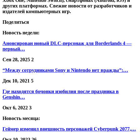
Xbox One, Nintendo Switch), смартфонах (Android, iOS) и
других платформах. Свежие новости от разработчиков и
издателей компьютерных игр.
Поделиться
Новость недели:
Анонсирован новый DLC-персонаж для Borderlands 4 —
первый…
Сен 28, 2025
2
“Между сотрудниками Sony и Nintendo нет вражды”:…
Дек 10, 2021
5
Где находятся бочонки изобилия после праздника в
Genshin…
Окт 6, 2022
3
Новость месяца:
Геймер изменил внешность персонажей Cyberpunk 2077,…
Окт 10, 2023
26