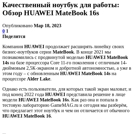
Качественный ноутбук для работы:
Обзор HUAWEI MateBook 16s
Опубликовано
Мар 18, 2023
0
1
Поделится
Компания
HUAWEI
продолжает расширять линейку своих
бизнес-ноутбуков серии
MateBook
. В конце 2021 мы
познакомились с продвинутой моделью
HUAWEI MateBook
14s
на базе процессора Core 11-го поколения c отличным 14-
дюймовым 2,5К-экраном и добротной автономностью, а уже в
этом году – с обновленным
HUAWEI MateBook 14s
на
процессоре
Alder Lake
.
Однако есть пользователи, для которых такой экран маловат, и
под конец 2022 года
HUAWEI
представила решение в лице
модели
HUAWEI MateBook 16s
. Как раз она и попала в
тестовую лабораторию GameMAG.ru и сегодня мы разберём,
что предлагает этот ноутбук и чем он отличается от обычного
HUAWEI MateBook 16
.