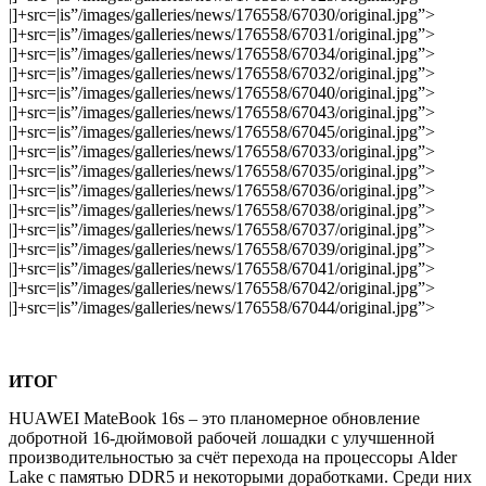
|]+src=|is”/images/galleries/news/176558/67030/original.jpg”>
|]+src=|is”/images/galleries/news/176558/67031/original.jpg”>
|]+src=|is”/images/galleries/news/176558/67034/original.jpg”>
|]+src=|is”/images/galleries/news/176558/67032/original.jpg”>
|]+src=|is”/images/galleries/news/176558/67040/original.jpg”>
|]+src=|is”/images/galleries/news/176558/67043/original.jpg”>
|]+src=|is”/images/galleries/news/176558/67045/original.jpg”>
|]+src=|is”/images/galleries/news/176558/67033/original.jpg”>
|]+src=|is”/images/galleries/news/176558/67035/original.jpg”>
|]+src=|is”/images/galleries/news/176558/67036/original.jpg”>
|]+src=|is”/images/galleries/news/176558/67038/original.jpg”>
|]+src=|is”/images/galleries/news/176558/67037/original.jpg”>
|]+src=|is”/images/galleries/news/176558/67039/original.jpg”>
|]+src=|is”/images/galleries/news/176558/67041/original.jpg”>
|]+src=|is”/images/galleries/news/176558/67042/original.jpg”>
|]+src=|is”/images/galleries/news/176558/67044/original.jpg”>
ИТОГ
HUAWEI MateBook 16s – это планомерное обновление
добротной 16-дюймовой рабочей лошадки с улучшенной
производительностью за счёт перехода на процессоры Alder
Lake c памятью DDR5 и некоторыми доработками. Среди них