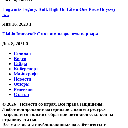
Hogwarts Legacy, Raft, High On Life и One Piece Odyssey —
в…
Янв 16, 2023
1
Diablo Immortal: Смотрим на доспехи варвара
Дек 8, 2021
5
Главная
Видео
Гайды
Киберспорт
Майнкрафт
Новости
Обзоры
Рецензии
Статьи
© 2026 - Новости об играх. Все права защищены.
Любое копирование материалов с нашего ресурса
разрешается только с обратной активной ссылкой на
страницу статьи.
Все материалы опубликованные на сайте взяты с