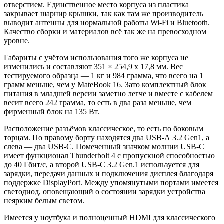
отверстием. Единственное место корпуса из пластика
закрывает шарнир крышки, так как там же производитель
выводит антенны для нормальной работы Wi-Fi и Bluetooth.
Качество сборки и материалов всё так же на превосходном
уровне.
Габариты с учётом использования того же корпуса не
изменились и составляют 351 × 254,9 х 17,8 мм. Вес
тестируемого образца — 1 кг и 984 грамма, что всего на 1
грамм меньше, чем у MateBook 16. Зато комплектный блок
питания в младшей версии заметно легче и вместе с кабелем
весит всего 242 грамма, то есть в два раза меньше, чем
фирменный блок на 135 Вт.
Расположение разъёмов классическое, то есть по боковым
торцам. По правому борту находятся два USB-А 3.2 Gen1, а
слева — два USB-C. Помеченный значком молнии USB-C
имеет функционал Thunderbolt 4 с пропускной способностью
до 40 Гбит/с, а второй USB-C 3.2 Gen.1 используется для
зарядки, передачи данных и подключения дисплея благодаря
поддержке DisplayPort. Между упомянутыми портами имеется
светодиод, оповещающий о состоянии зарядки устройства
неярким белым светом.
Имеется у ноутбука и полноценный HDMI для классического