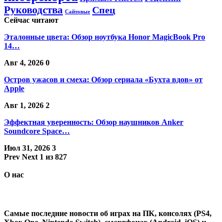
Руководства
Спец
Сайтовые
Сейчас читают
Эталонные цвета: Обзор ноутбука Honor MagicBook Pro
14…
Авг 4, 2026
0
Остров ужасов и смеха: Обзор сериала «Бухта вдов» от
Apple
Авг 1, 2026
2
Эффектная уверенность: Обзор наушников Anker
Soundcore Space…
Июл 31, 2026
3
Prev
Next
1 из 827
О нас
Самые последние новости об играх на ПК, консолях (PS4,