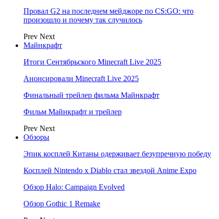
Провал G2 на последнем мейджоре по CS:GO: что
произошло и почему так случилось
Prev
Next
Майнкрафт
Итоги Сентябрьского Minecraft Live 2025
Анонсировали Minecraft Live 2025
Финальный трейлер фильма Майнкрафт
Фильм Майнкрафт и трейлер
Prev
Next
Обзоры
Эпик косплей Китаны одерживает безупречную победу
Косплей Nintendo x Diablo стал звездой Anime Expo
Обзор Halo: Campaign Evolved
Обзор Gothic 1 Remake