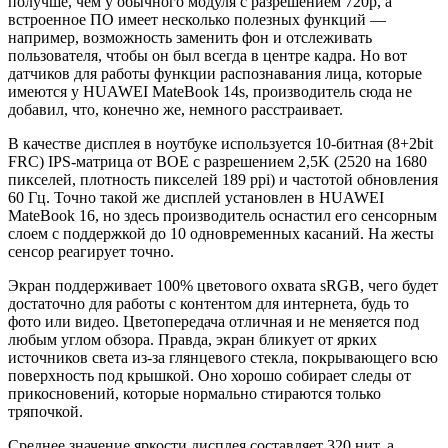
получше, чем у обычного модуля с разрешением 720p, а
встроенное ПО имеет несколько полезных функций —
например, возможность заменить фон и отслеживать
пользователя, чтобы он был всегда в центре кадра. Но вот
датчиков для работы функции распознавания лица, которые
имеются у HUAWEI MateBook 14s, производитель сюда не
добавил, что, конечно же, немного расстраивает.
В качестве дисплея в ноутбуке используется 10-битная (8+2bit
FRC) IPS-матрица от BOE с разрешением 2,5K (2520 на 1680
пикселей, плотность пикселей 189 ppi) и частотой обновления
60 Гц. Точно такой же дисплей установлен в HUAWEI
MateBook 16, но здесь производитель оснастил его сенсорным
слоем с поддержкой до 10 одновременных касаний. На жесты
сенсор реагирует точно.
Экран поддерживает 100% цветового охвата sRGB, чего будет
достаточно для работы с контентом для интернета, будь то
фото или видео. Цветопередача отличная и не меняется под
любым углом обзора. Правда, экран бликует от ярких
источников света из-за глянцевого стекла, покрывающего всю
поверхность под крышкой. Оно хорошо собирает следы от
прикосновений, которые нормально стираются только
тряпочкой.
Среднее значение яркости дисплея составляет 320 нит, а