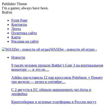
Publisher Theme
I’m a gamer, always have been.
Войти
Front Page
Контакты
Лента
Политика сайта
Карта
Реклама на сайте
WASDer - новости об играх -
Новости
9 тысяч человек прошли Baldur’s Gate 3 на вертикальном
мониторе — и это не…
Adidas представила 12 пар кроссовок Pokémon: у Пикачу
три модели — релиз в сентябре…
С 2 августа в ЕС обязали маркировать чат-боты и
дипфейки
Криптобиржи и игровые платформы в России могут