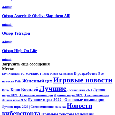
admin
Обзор Asterix & Obelix: Slap them All!
admin
Обзор Tetragon
admin
Обзор High On Life
admin
Загрузить еще сообщения
Метки
В разработке
Все
navi
Nintendo
PC
SUPERHOT Team
Twitch
watch dogs
Игровые новости
Железный цех
новости
Гайд
Лучшие
Косплей
Кино
Лучшие
Игры
Лучшие игры 2021
игры 2021 | Основные номинации
Лучшие игры 2021 | Спецноминации
Лучшие игры 2022 | Основные номинации
Лучшие игры 2022
Новости
Лучшие игры 2022 | Спецноминации
Новости
киберспорта
Прямым текстом
Рецензии