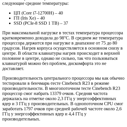
следующие средние температуры:
ЦП (Core i7-12700H) – 40
ГП (Iris Xe) – 40
SSD (PCIe-8 SSD 1 TB) – 37
При максимальной нагрузке в тестах температура процессора
кратковременно доходила до 98°C. В среднем же температура
процессора держится при нагрузке в диапазоне от 75 до 80
градусов. Нагрев корпуса осуществляется в основном снизу в
центре. В области клавиатуры нагрев происходит в верхней
половине в центре, однако не сильно, так что пользоваться
клавиатурой можно без проблем, дискомфорта это не
доставляет.
Производительность центрального процессора мы как обычно
тестировали в бенчмарк-тесте Cinebench R23 в режиме
производительности. В многопоточном тесте Cinebench R23
процессор смог набрать 13379 очков. Средняя частота
держалась на отметке около 2,3 ГГц у энергоэффективных
ядер и 3 ГГц у производительных. В однопоточном CPU смог
заработать 1797 очков при средней рабочей частоте около 2,6
ГГц у энергоэффективных ядер и 4,4 ГГц у
производительных.