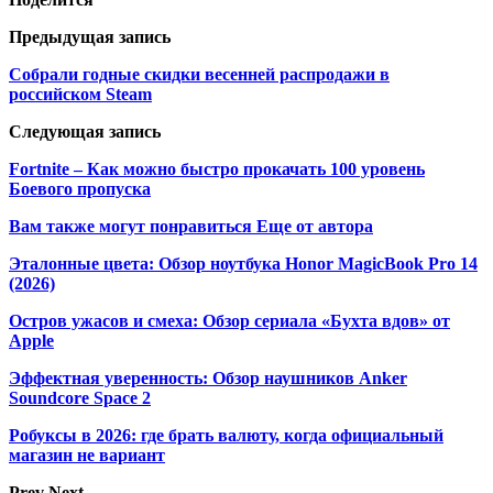
Предыдущая запись
Собрали годные скидки весенней распродажи в
российском Steam
Следующая запись
Fortnite – Как можно быстро прокачать 100 уровень
Боевого пропуска
Вам также могут понравиться
Еще от автора
Эталонные цвета: Обзор ноутбука Honor MagicBook Pro 14
(2026)
Остров ужасов и смеха: Обзор сериала «Бухта вдов» от
Apple
Эффектная уверенность: Обзор наушников Anker
Soundcore Space 2
Робуксы в 2026: где брать валюту, когда официальный
магазин не вариант
Prev
Next