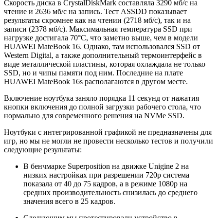
Скорость диска в CrystalDiskMark составляла 3290 мб/c на
чтение и 2636 мб/c на запись. Тест ASSDD показывает
результаты скромнее как на чтении (2718 мб/с), так и на
записи (2378 мб/с). Максимальная температура SSD при
нагрузке достигала 70°C, что заметно выше, чем в модели
HUAWEI MateBook 16. Однако, там использовался SSD от
Western Digital, а также дополнительный термоинтерфейс в
виде металлической пластины, которая охлаждала не только
SSD, но и чипы памяти под ним. Последние на плате
HUAWEI MateBook 16s располагаются в другом месте.
Включение ноутбука заняло порядка 11 секунд от нажатия
кнопки включения до полной загрузки рабочего стола, что
нормально для современного решения на NVMe SSD.
Ноутбуки с интегрированной графикой не предназначены для
игр, но мы не могли не провести несколько тестов и получили
следующие результаты:
В бенчмарке Superposition на движке Unigine 2 на
низких настройках при разрешении 720p система
показала от 40 до 75 кадров, а в режиме 1080p на
средних производительность снизилась до среднего
значения всего в 25 кадров.
Следующим мы протестировали устройство в