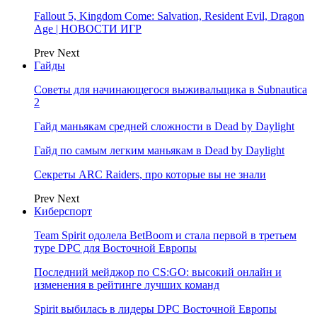
Fallout 5, Kingdom Come: Salvation, Resident Evil, Dragon
Age | НОВОСТИ ИГР
Prev
Next
Гайды
Советы для начинающегося выживальщика в Subnautica
2
Гайд маньякам средней сложности в Dead by Daylight
Гайд по самым легким маньякам в Dead by Daylight
Секреты ARC Raiders, про которые вы не знали
Prev
Next
Киберспорт
Team Spirit одолела BetBoom и стала первой в третьем
туре DPC для Восточной Европы
Последний мейджор по CS:GO: высокий онлайн и
изменения в рейтинге лучших команд
Spirit выбилась в лидеры DPC Восточной Европы