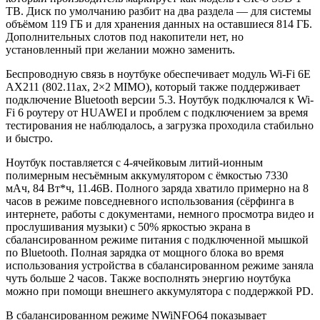
TB. Диск по умолчанию разбит на два раздела — для системы
объёмом 119 ГБ и для хранения данных на оставшиеся 814 ГБ.
Дополнительных слотов под накопители нет, но
установленный при желании можно заменить.
Беспроводную связь в ноутбуке обеспечивает модуль Wi-Fi 6E
AX211 (802.11ax, 2×2 MIMO), который также поддерживает
подключение Bluetooth версии 5.3. Ноутбук подключался к Wi-
Fi 6 роутеру от HUAWEI и проблем с подключением за время
тестирования не наблюдалось, а загрузка проходила стабильно
и быстро.
Ноутбук поставляется с 4-ячейковым литий-ионным
полимерным несъёмным аккумулятором с ёмкостью 7330
мАч, 84 Вт*ч, 11.46В. Полного заряда хватило примерно на 8
часов в режиме повседневного использования (сёрфинга в
интернете, работы с документами, немного просмотра видео и
прослушивания музыки) с 50% яркостью экрана в
сбалансированном режиме питания с подключенной мышкой
по Bluetooth. Полная зарядка от мощного блока во время
использования устройства в сбалансированном режиме заняла
чуть больше 2 часов. Также восполнять энергию ноутбука
можно при помощи внешнего аккумулятора с поддержкой PD.
В сбалансированном режиме NWiNFO64 показывает