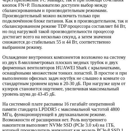
кнопок FN+P. Пользователю доступен выбор между
сбалансированным и производительным режимами.
Производительный можно включить только при
подключённом блоке питания. Как в производительном, так и
сбалансированном режиме TDP процессора составляет 84 Вт,
но под нагрузкой такой производительности процессор
достигает всего на несколько секунд, а затем значения
снижаются до стабильных 55 и 44 Вт, соответственно
выбранном режиму.
Охлаждение внутренних компонентов возложено на систему
из двух 8-миллиметровых плоских медных трубок и двух
фирменных вентиляторов HUAWEI Shark с крыльчатками,
оснащёнными множеством тонких лопастей. В простое и при
выполнении офисных задач ноутбук не слышно в комнате со
стандартным уровнем шума в 20-30 дБ. При нагрузке шум от
кулеров становится ощутимее, увеличивая максимальный
уровень шума до 43-45 дБ.
На системной плате распаяны 16 гигабайт оперативной
памяти стандарта LPDDR5 с максимальной частотой 4800
МГц, функционирующей в двухканальном режиме.
Возможности её расширения нет. Роль внутреннего
накопителя выполняет NVMe SSD (PCIe 3.0 x4) на 1ТБ,
который производитель маркирует как модель PCIe-8 SSD 1