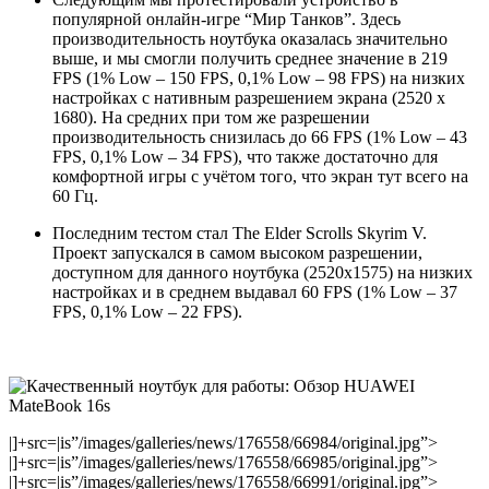
популярной онлайн-игре “Мир Танков”. Здесь
производительность ноутбука оказалась значительно
выше, и мы смогли получить среднее значение в 219
FPS (1% Low – 150 FPS, 0,1% Low – 98 FPS) на низких
настройках с нативным разрешением экрана (2520 х
1680). На средних при том же разрешении
производительность снизилась до 66 FPS (1% Low – 43
FPS, 0,1% Low – 34 FPS), что также достаточно для
комфортной игры с учётом того, что экран тут всего на
60 Гц.
Последним тестом стал The Elder Scrolls Skyrim V.
Проект запускался в самом высоком разрешении,
доступном для данного ноутбука (2520х1575) на низких
настройках и в среднем выдавал 60 FPS (1% Low – 37
FPS, 0,1% Low – 22 FPS).
|]+src=|is”/images/galleries/news/176558/66984/original.jpg”>
|]+src=|is”/images/galleries/news/176558/66985/original.jpg”>
|]+src=|is”/images/galleries/news/176558/66991/original.jpg”>