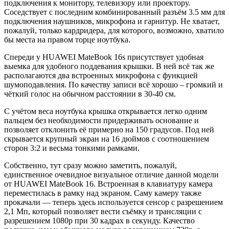
подключения к монитору, телевизору или проектору.
Соседствует с последним комбинированный разъём 3.5 мм для
подключения наушников, микрофона и гарнитур. Не хватает,
пожалуй, только кардридера, для которого, возможно, хватило
бы места на правом торце ноутбука.
Спереди у HUAWEI MateBook 16s присутствует удобная
выемка для удобного поддевания крышки. В ней всё так же
располагаются два встроенных микрофона с функцией
шумоподавления. По качеству записи всё хорошо – громкий и
чёткий голос на обычном расстоянии в 30-40 см.
С учётом веса ноутбука крышка открывается легко одним
пальцем без необходимости придерживать основание и
позволяет отклонить её примерно на 150 градусов. Под ней
скрывается крупный экран на 16 дюймов с соотношением
сторон 3:2 и весьма тонкими рамками.
Собственно, тут сразу можно заметить, пожалуй,
единственное очевидное визуальное отличие данной модели
от HUAWEI MateBook 16. Встроенная в клавиатуру камера
переместилась в рамку над экраном. Саму камеру также
прокачали — теперь здесь используется сенсор с разрешением
2,1 Мп, который позволяет вести съёмку и трансляции с
разрешением 1080p при 30 кадрах в секунду. Качество