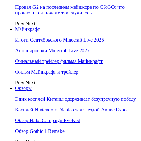
Провал G2 на последнем мейджоре по CS:GO: что
произошло и почему так случилось
Prev
Next
Майнкрафт
Итоги Сентябрьского Minecraft Live 2025
Анонсировали Minecraft Live 2025
Финальный трейлер фильма Майнкрафт
Фильм Майнкрафт и трейлер
Prev
Next
Обзоры
Эпик косплей Китаны одерживает безупречную победу
Косплей Nintendo x Diablo стал звездой Anime Expo
Обзор Halo: Campaign Evolved
Обзор Gothic 1 Remake