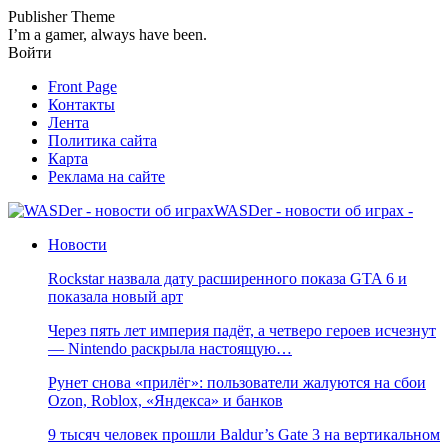
Publisher Theme
I’m a gamer, always have been.
Войти
Front Page
Контакты
Лента
Политика сайта
Карта
Реклама на сайте
WASDer - новости об играх -
Новости
Rockstar назвала дату расширенного показа GTA 6 и
показала новый арт
Через пять лет империя падёт, а четверо героев исчезнут
— Nintendo раскрыла настоящую…
Рунет снова «прилёг»: пользователи жалуются на сбои
Ozon, Roblox, «Яндекса» и банков
9 тысяч человек прошли Baldur’s Gate 3 на вертикальном