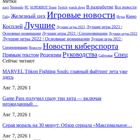
Метки
В разработке
Все новости
navi
Nintendo
PC
SUPERHOT Team
Twitch
watch dogs
Игровые новости
Железный цех
Кино
Гайд
Игры
Лучшие
Косплей
Лучшие игры 2021 |
Лучшие игры 2021
Основные номинации
Лучшие игры 2021 | Спецноминации
Лучшие игры 2022
Лучшие игры 2022 | Основные номинации
Лучшие игры 2022 |
Новости киберспорта
Спецноминации
Новости
Руководства
Спец
Прямым текстом
Рецензии
Сайтовые
Сейчас читают
MARVEL Tōkon Fighting Souls: главный файтинг лета уже
здесь
Авг 7, 2026
1
Game Pass получил сразу три хита — включая
неожиданный…
Авг 7, 2026
1
Серая мораль на 30 минут: Обзор сериала «Максимальное…
Авг 7, 2026
1