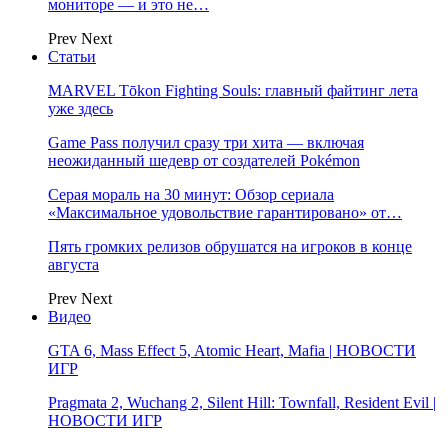
мониторе — и это не…
Prev
Next
Статьи
MARVEL Tōkon Fighting Souls: главный файтинг лета
уже здесь
Game Pass получил сразу три хита — включая
неожиданный шедевр от создателей Pokémon
Серая мораль на 30 минут: Обзор сериала
«Максимальное удовольствие гарантировано» от…
Пять громких релизов обрушатся на игроков в конце
августа
Prev
Next
Видео
GTA 6, Mass Effect 5, Atomic Heart, Mafia | НОВОСТИ
ИГР
Pragmata 2, Wuchang 2, Silent Hill: Townfall, Resident Evil |
НОВОСТИ ИГР