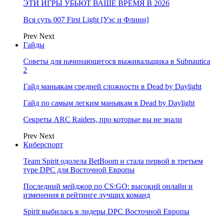
ЭТИ ИГРЫ УБЬЮТ ВАШЕ ВРЕМЯ В 2026
Вся суть 007 First Light [Уэс и Флинн]
Prev
Next
Гайды
Советы для начинающегося выживальщика в Subnautica
2
Гайд маньякам средней сложности в Dead by Daylight
Гайд по самым легким маньякам в Dead by Daylight
Секреты ARC Raiders, про которые вы не знали
Prev
Next
Киберспорт
Team Spirit одолела BetBoom и стала первой в третьем
туре DPC для Восточной Европы
Последний мейджор по CS:GO: высокий онлайн и
изменения в рейтинге лучших команд
Spirit выбилась в лидеры DPC Восточной Европы