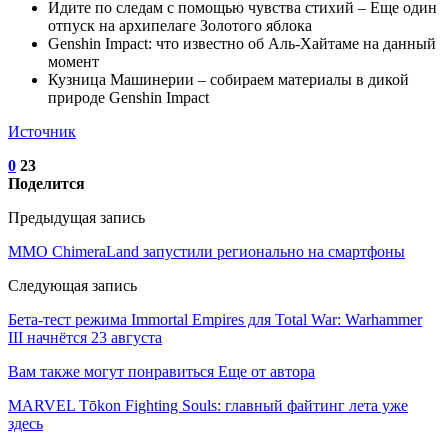
Идите по следам с помощью чувства стихий – Еще один
отпуск на архипелаге Золотого яблока
Genshin Impact: что известно об Аль-Хайтаме на данный
момент
Кузница Машинерии – собираем материалы в дикой
природе Genshin Impact
Источник
0
23
Поделится
Предыдущая запись
MMO ChimeraLand запустили регионально на смартфоны
Следующая запись
Бета-тест режима Immortal Empires для Total War: Warhammer
III начнётся 23 августа
Вам также могут понравиться
Еще от автора
MARVEL Tōkon Fighting Souls: главный файтинг лета уже
здесь