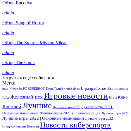
Обзор Encodya
admin
Обзор Song of Horror
admin
Обзор The Smurfs: Mission Vileaf
admin
Обзор The Gunk
admin
Загрузить еще сообщения
Метки
В разработке
Все новости
navi
Nintendo
PC
SUPERHOT Team
Twitch
watch dogs
Игровые новости
Железный цех
Кино
Гайд
Игры
Лучшие
Косплей
Лучшие игры 2021 |
Лучшие игры 2021
Основные номинации
Лучшие игры 2021 | Спецноминации
Лучшие игры 2022
Лучшие игры 2022 | Основные номинации
Лучшие игры 2022 |
Новости киберспорта
Спецноминации
Новости