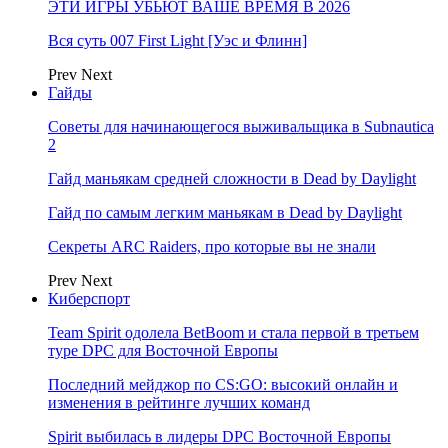
ЭТИ ИГРЫ УБЬЮТ ВАШЕ ВРЕМЯ В 2026
Вся суть 007 First Light [Уэс и Флинн]
Prev
Next
Гайды
Советы для начинающегося выживальщика в Subnautica
2
Гайд маньякам средней сложности в Dead by Daylight
Гайд по самым легким маньякам в Dead by Daylight
Секреты ARC Raiders, про которые вы не знали
Prev
Next
Киберспорт
Team Spirit одолела BetBoom и стала первой в третьем
туре DPC для Восточной Европы
Последний мейджор по CS:GO: высокий онлайн и
изменения в рейтинге лучших команд
Spirit выбилась в лидеры DPC Восточной Европы