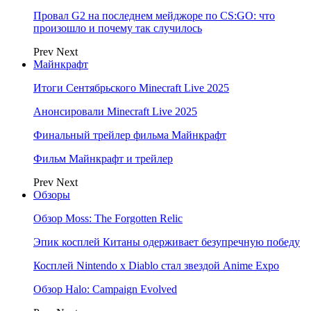
Провал G2 на последнем мейджоре по CS:GO: что
произошло и почему так случилось
Prev
Next
Майнкрафт
Итоги Сентябрьского Minecraft Live 2025
Анонсировали Minecraft Live 2025
Финальный трейлер фильма Майнкрафт
Фильм Майнкрафт и трейлер
Prev
Next
Обзоры
Обзор Moss: The Forgotten Relic
Эпик косплей Китаны одерживает безупречную победу
Косплей Nintendo x Diablo стал звездой Anime Expo
Обзор Halo: Campaign Evolved