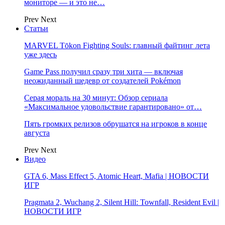
мониторе — и это не…
Prev
Next
Статьи
MARVEL Tōkon Fighting Souls: главный файтинг лета
уже здесь
Game Pass получил сразу три хита — включая
неожиданный шедевр от создателей Pokémon
Серая мораль на 30 минут: Обзор сериала
«Максимальное удовольствие гарантировано» от…
Пять громких релизов обрушатся на игроков в конце
августа
Prev
Next
Видео
GTA 6, Mass Effect 5, Atomic Heart, Mafia | НОВОСТИ
ИГР
Pragmata 2, Wuchang 2, Silent Hill: Townfall, Resident Evil |
НОВОСТИ ИГР