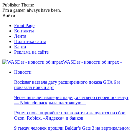
Publisher Theme
I’m a gamer, always have been.
Войти
Front Page
Контакты
Лента
Политика сайта
Карта
Реклама на сайте
WASDer - новости об играх -
Новости
Rockstar назвала дату расширенного показа GTA 6 и
показала новый арт
Через пять лет империя падёт, а четверо героев исчезнут
— Nintendo раскрыла настоящую…
Рунет снова «прилёг»: пользователи жалуются на сбои
Ozon, Roblox, «Яндекса» и банков
9 тысяч человек прошли Baldur’s Gate 3 на вертикальном